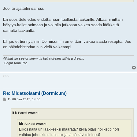
Joo ite ajattelin samaa.
En suosittele edes ehdottamaan tuollaista lääkärille. Alkaa nimittäin
hälytys-kellot soimaan ja voi olla jatkossa vaikea saada lääkkeitä
samalta lääkäriltä.
Eli jos et tiennyt, niin Dormicumiin on erittäin vaikea saada reseptiä. Jos
on päihdehistoriaa niin vielä vaikeampi.
All that we see or seem, Is but a dream within a dream.
-Edgar Allan Poe
zerk
Re: Midatsolaami (Dormicum)
P
Fri 09 Jan 2015, 14:00
o
s
t
Petri6 wrote:
Silokki wrote:
Eikös näitä unilääkkeeksi määrätä? Itellä pitäis noi ketipinori
vaihtaa johonkin niin tenox ja tämä kävi mielessä.