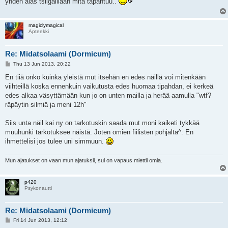
yhden alas tsiigaillaan mitä tapahtuu..
magiclymagical
Apteekki
Re: Midatsolaami (Dormicum)
P
Thu 13 Jun 2013, 20:22
o
s
En tiiä onko kuinka yleistä mut itsehän en edes näillä voi mitenkään
t
viihteillä koska ennenkuin vaikutusta edes huomaa tipahdan, ei kerkeä
edes alkaa väsyttämään kun jo on unten mailla ja herää aamulla "wtf?
räpäytin silmiä ja meni 12h"
Siis unta näil kai ny on tarkotuskin saada mut moni kaiketi tykkää
muuhunki tarkotuksee näistä. Joten omien fiilisten pohjalta^: En
ihmettelisi jos tulee uni simmuun.
Mun ajatukset on vaan mun ajatuksii, sul on vapaus miettii omia.
p420
Psykonautti
Re: Midatsolaami (Dormicum)
P
Fri 14 Jun 2013, 12:12
o