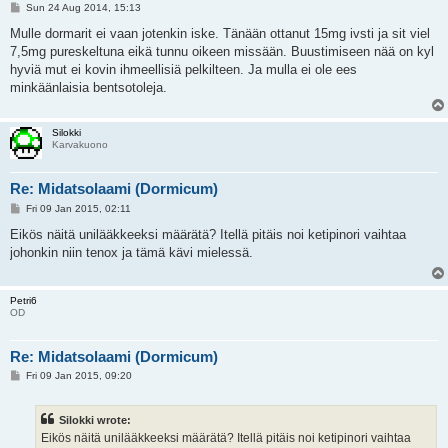
P
Sun 24 Aug 2014, 15:13
o
s
Mulle dormarit ei vaan jotenkin iske. Tänään ottanut 15mg ivsti ja sit viel
t
7,5mg pureskeltuna eikä tunnu oikeen missään. Buustimiseen nää on kyl
hyviä mut ei kovin ihmeellisiä pelkilteen. Ja mulla ei ole ees
minkäänlaisia bentsotoleja.
Silokki
Karvakuono
Re: Midatsolaami (Dormicum)
P
Fri 09 Jan 2015, 02:11
o
s
Eikös näitä unilääkkeeksi määrätä? Itellä pitäis noi ketipinori vaihtaa
t
johonkin niin tenox ja tämä kävi mielessä.
Petri6
OD
Re: Midatsolaami (Dormicum)
P
Fri 09 Jan 2015, 09:20
o
s
t
Silokki wrote:
Eikös näitä unilääkkeeksi määrätä? Itellä pitäis noi ketipinori vaihtaa