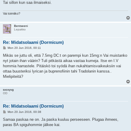
Tai sillon kun saa ilmaiseksi.
Vai toimiiko?
Bentseeni
Lepakko
Re: Midatsolaami (Dormicum)
P
Mon 20 Jun 2016, 00:11
o
s
Mikäs se juttu oli, että 7.5mg DC:t on parempi kun 15mg:n Vai muistanko
t
nyt jotain ihan väärin? Tuli pitkästä aikaa vastaa kumeja. Itse en I.V
hommia harrastele. Pitäiskö toi syödä ihan nukahtamisvaikeuksiin vai
ottaa buusteriksi lyrican ja buprenofiinin tahi Tradolanin kanssa..
Mielipiteitä?
sxoxyvg
OD
Re: Midatsolaami (Dormicum)
P
Mon 20 Jun 2016, 00:38
o
s
Samaa paskaa ne on. Ja paska kuuluu perseeseen. Plugaa ihmees,
t
paras BA spiguhommie jälkee kai.