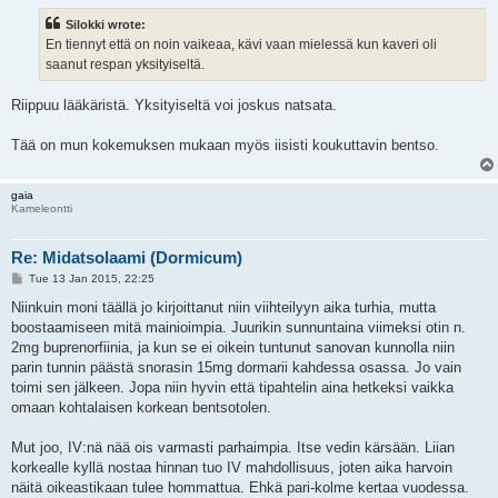
s
t
Silokki wrote:
En tiennyt että on noin vaikeaa, kävi vaan mielessä kun kaveri oli
saanut respan yksityiseltä.
Riippuu lääkäristä. Yksityiseltä voi joskus natsata.
Tää on mun kokemuksen mukaan myös iisisti koukuttavin bentso.
gaia
Kameleontti
Re: Midatsolaami (Dormicum)
P
Tue 13 Jan 2015, 22:25
o
s
Niinkuin moni täällä jo kirjoittanut niin viihteilyyn aika turhia, mutta
t
boostaamiseen mitä mainioimpia. Juurikin sunnuntaina viimeksi otin n.
2mg buprenorfiinia, ja kun se ei oikein tuntunut sanovan kunnolla niin
parin tunnin päästä snorasin 15mg dormarii kahdessa osassa. Jo vain
toimi sen jälkeen. Jopa niin hyvin että tipahtelin aina hetkeksi vaikka
omaan kohtalaisen korkean bentsotolen.
Mut joo, IV:nä nää ois varmasti parhaimpia. Itse vedin kärsään. Liian
korkealle kyllä nostaa hinnan tuo IV mahdollisuus, joten aika harvoin
näitä oikeastikaan tulee hommattua. Ehkä pari-kolme kertaa vuodessa.