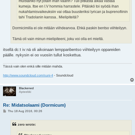
muistanko nyt jotain ihan väärin? Tuli pitkästä aikaa vastaa
kumeja. Itse en I.V hommia harrastele. Pitäiskö toi syödä ihan
nukahtamisvaikeuksiin vai ottaa buusteriksi lyrican ja buprenofiinin
tahi Tradolanin kanssa.. Mielipiteitä?
Dormicimilla ei ole mitään viihdearvoa. Ehkä paskin bentso viihteilyyn.
Tämä oli vain minun mielipiteeni, joku voi olla eri mieltä.
itsellä dc:t iv:nä oli aikoinaan lempparibentso viihteilyyn oppareiden
päälle. nykysin ei oo vuosiin tullut koskettua.
Tässä vain olen enkä sille mitään mahda.
http://www.soundcloud.com/suni-4
- Soundcloud
Blackened
Apteekki
Re: Midatsolaami (Dormicum)
P
Thu 18 Aug 2016, 00:26
o
s
t
zero wrote: