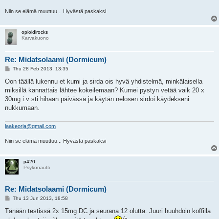
Niin se elämä muuttuu... Hyvästä paskaksi
opioidirocks
Karvakuono
Re: Midatsolaami (Dormicum)
P
Thu 28 Feb 2013, 13:35
o
s
Oon täällä lukennu et kumi ja sirda ois hyvä yhdistelmä, minkälaisella
t
miksillä kannattais lähtee kokeilemaan? Kumei pystyn vetää vaik 20 x
30mg i.v:sti hihaan päivässä ja käytän nelosen sirdoi käydekseni
nukkumaan.
laakeorja@gmail.com
Niin se elämä muuttuu... Hyvästä paskaksi
p420
Psykonautti
Re: Midatsolaami (Dormicum)
P
Thu 13 Jun 2013, 18:58
o
s
Tänään testissä 2x 15mg DC ja seurana 12 olutta. Juuri huuhdoin koffilla
t