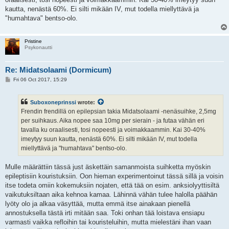
kautta, nenästä 60%. Ei silti mikään IV, mut todella miellyttävä ja
"humahtava" bentso-olo.
Pristine
Psykonautti
Re: Midatsolaami (Dormicum)
P
Fri 06 Oct 2017, 15:29
o
s
t
Suboxoneprinssi
wrote:
Frendin frendillä on epilepsian takia Midatsolaami -nenäsuihke, 2,5mg
per suihkaus. Aika nopee saa 10mg per sierain - ja futaa vähän eri
tavalla ku oraalisesti, tosi nopeesti ja voimakkaammin. Kai 30-40%
imeytyy suun kautta, nenästä 60%. Ei silti mikään IV, mut todella
miellyttävä ja "humahtava" bentso-olo.
Mulle määrättiin tässä just äskettäin samanmoista suihketta myöskin
epileptisiin kouristuksiin. Oon hieman experimentoinut tässä sillä ja voisin
itse todeta omiin kokemuksiin nojaten, että tää on esim. anksiolyyttisiltä
vaikutuksiltaan aika kehnoa kamaa. Lähinnä vähän tulee halolla päähän
lyöty olo ja alkaa väsyttää, mutta emmä itse ainakaan pienellä
annostuksella tästä irti mitään saa. Toki onhan tää loistava ensiapu
varmasti vaikka refloihin tai kouristeluihin, mutta mielestäni ihan vaan