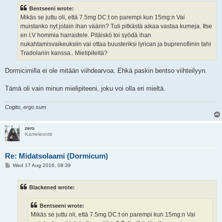
t
Bentseeni wrote:
Mikäs se juttu oli, että 7.5mg DC:t on parempi kun 15mg:n Vai
muistanko nyt jotain ihan väärin? Tuli pitkästä aikaa vastaa kumeja. Itse
en I.V hommia harrastele. Pitäiskö toi syödä ihan
nukahtamisvaikeuksiin vai ottaa buusteriksi lyrican ja buprenofiinin tahi
Tradolanin kanssa.. Mielipiteitä?
Dormicimilla ei ole mitään viihdearvoa. Ehkä paskin bentso viihteilyyn.
Tämä oli vain minun mielipiteeni, joku voi olla eri mieltä.
Cogito, ergo sum
zero
Kameleontti
Re: Midatsolaami (Dormicum)
P
Wed 17 Aug 2016, 08:39
o
s
t
Blackened wrote:
Bentseeni wrote:
Mikäs se juttu oli, että 7.5mg DC:t on parempi kun 15mg:n Vai