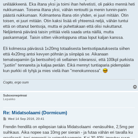
unilääkkeenä. Eka iltana yksi ja toimi ihan helvetisti, oli pakko mennä heti
nukkumaan. Toisena iltana yksi, vähän rentoutti ja menin tunnin-parin
päästä nukkumaan. Kolmantena iltana otin yhden, ei juuri mitään. Otin
toisen, ei juuri mitään. Otin kaksi lisää eli yhteensä neljä, vähän tuntui
että on ottanut bentsoja, mutta ei puhettakaan että olisi nukuttanut.
Neljäntenä päivänä taisin yrittää vielä saada unta näillä, mutta
paskanmarjat. Taisin sitten viikonloppuna ottaa loput kaljan kanssa.
Eli kolmessa päivässä 1x20mg totaalisesta bentsotipautuksesta siihen
että 4x20mg antoi kevyen pöhnän ja siinpäpä se. Aikanaan
tematsepamiin (ja bentsoihin) oli sellainen toleranssi, että 100kpl purkista
"juotiin" tennareita ja kaljaa perään. Eikä mennyt tuntiaparia pidempään
kun purkki oli tyhjä ja mies vielä ihan "menokunnossa".
Cogito, ergo sum
Suboxoneprinssi
Lepakko
Re: Midatsolaami (Dormicum)
P
Wed 14 Sep 2016, 20:41
o
s
Frendin frendillä on epilepsian takia Midatsolaami -nenäsuihke, 2,5mg per
t
suihkaus. Aika nopee saa 10mg per sierain - ja futaa vähän eri tavalla ku
oraalisesti, tosi nopeesti ja voimakkaammin. Kai 30-40% imeytyy suun