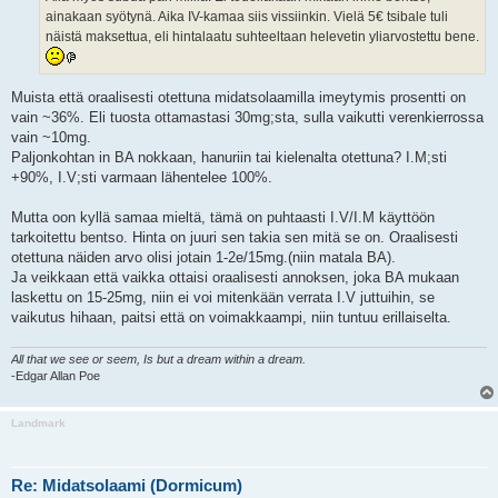
ainakaan syötynä. Aika IV-kamaa siis vissiinkin. Vielä 5€ tsibale tuli
näistä maksettua, eli hintalaatu suhteeltaan helevetin yliarvostettu bene.
Muista että oraalisesti otettuna midatsolaamilla imeytymis prosentti on
vain ~36%. Eli tuosta ottamastasi 30mg;sta, sulla vaikutti verenkierrossa
vain ~10mg.
Paljonkohtan in BA nokkaan, hanuriin tai kielenalta otettuna? I.M;sti
+90%, I.V;sti varmaan lähentelee 100%.
Mutta oon kyllä samaa mieltä, tämä on puhtaasti I.V/I.M käyttöön
tarkoitettu bentso. Hinta on juuri sen takia sen mitä se on. Oraalisesti
otettuna näiden arvo olisi jotain 1-2e/15mg.(niin matala BA).
Ja veikkaan että vaikka ottaisi oraalisesti annoksen, joka BA mukaan
laskettu on 15-25mg, niin ei voi mitenkään verrata I.V juttuihin, se
vaikutus hihaan, paitsi että on voimakkaampi, niin tuntuu erillaiselta.
All that we see or seem, Is but a dream within a dream.
-Edgar Allan Poe
Landmark
Re: Midatsolaami (Dormicum)