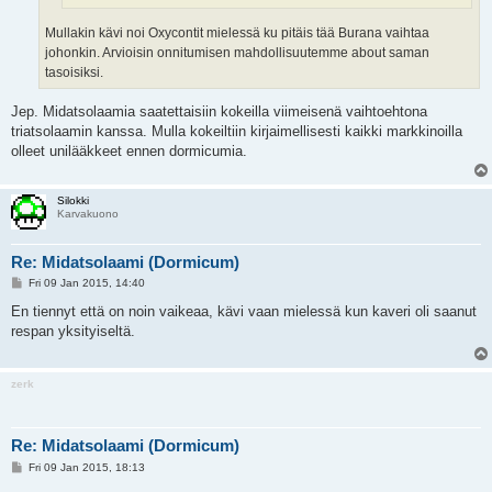
Mullakin kävi noi Oxycontit mielessä ku pitäis tää Burana vaihtaa
johonkin. Arvioisin onnitumisen mahdollisuutemme about saman
tasoisiksi.
Jep. Midatsolaamia saatettaisiin kokeilla viimeisenä vaihtoehtona
triatsolaamin kanssa. Mulla kokeiltiin kirjaimellisesti kaikki markkinoilla
olleet unilääkkeet ennen dormicumia.
Silokki
Karvakuono
Re: Midatsolaami (Dormicum)
P
Fri 09 Jan 2015, 14:40
o
s
En tiennyt että on noin vaikeaa, kävi vaan mielessä kun kaveri oli saanut
t
respan yksityiseltä.
zerk
Re: Midatsolaami (Dormicum)
P
Fri 09 Jan 2015, 18:13
o