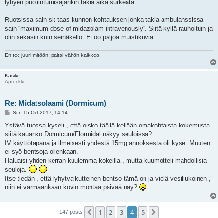
lyhyen puoliintumisajankin takia aika surkeata.
Ruotsissa sain sit taas kunnon kohtauksen jonka takia ambulanssissa
sain ''maximum dose of midazolam intravenously''. Siitä kyllä rauhoituin ja
olin sekasin kuin seinäkello. Ei oo paljoa muistikuvia.
En tee juuri mitään, paitsi vähän kaikkea
Kasiko
Apteekki
Re: Midatsolaami (Dormicum)
P
Sun 15 Oct 2017, 14:14
o
s
Ystävä tuossa kyseli , että oisko täällä kellään omakohtaista kokemusta
t
siitä kauanko Dormicum/Flormidal näkyy seuloissa?
IV käyttötapana ja ilmeisesti yhdestä 15mg annoksesta oli kyse. Muuten
ei syö bentsoja ollenkaan.
Haluaisi yhden kerran kuulemma kokeilla , mutta kuumotteli mahdollisia
seuloja.
Itse tiedän , että lyhytvaikutteinen bentso tämä on ja vielä vesiliukoinen ,
niin ei varmaankaan kovin montaa päivää näy?
1
2
3
4
5
Previous
Next
147 posts