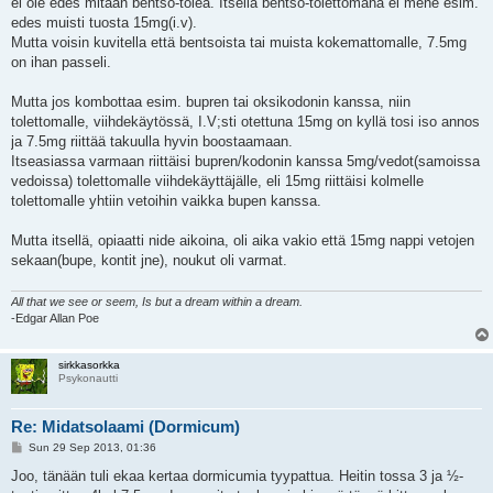
ei ole edes mitään bentso-tolea. Itsellä bentso-tolettomana ei mene esim.
edes muisti tuosta 15mg(i.v).
Mutta voisin kuvitella että bentsoista tai muista kokemattomalle, 7.5mg
on ihan passeli.
Mutta jos kombottaa esim. bupren tai oksikodonin kanssa, niin
tolettomalle, viihdekäytössä, I.V;sti otettuna 15mg on kyllä tosi iso annos
ja 7.5mg riittää takuulla hyvin boostaamaan.
Itseasiassa varmaan riittäisi bupren/kodonin kanssa 5mg/vedot(samoissa
vedoissa) tolettomalle viihdekäyttäjälle, eli 15mg riittäisi kolmelle
tolettomalle yhtiin vetoihin vaikka bupen kanssa.
Mutta itsellä, opiaatti nide aikoina, oli aika vakio että 15mg nappi vetojen
sekaan(bupe, kontit jne), noukut oli varmat.
All that we see or seem, Is but a dream within a dream.
-Edgar Allan Poe
sirkkasorkka
Psykonautti
Re: Midatsolaami (Dormicum)
P
Sun 29 Sep 2013, 01:36
o
s
Joo, tänään tuli ekaa kertaa dormicumia tyypattua. Heitin tossa 3 ja ½-
t