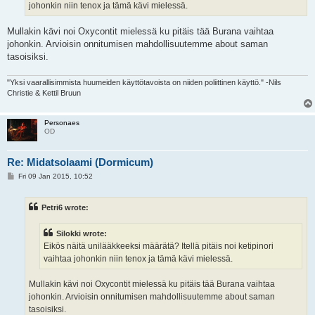
johonkin niin tenox ja tämä kävi mielessä.
Mullakin kävi noi Oxycontit mielessä ku pitäis tää Burana vaihtaa
johonkin. Arvioisin onnitumisen mahdollisuutemme about saman
tasoisiksi.
"Yksi vaarallisimmista huumeiden käyttötavoista on niiden poliittinen käyttö." -Nils
Christie & Kettil Bruun
Personaes
OD
Re: Midatsolaami (Dormicum)
P
Fri 09 Jan 2015, 10:52
o
s
t
Petri6 wrote:
Silokki wrote:
Eikös näitä unilääkkeeksi määrätä? Itellä pitäis noi ketipinori
vaihtaa johonkin niin tenox ja tämä kävi mielessä.
Mullakin kävi noi Oxycontit mielessä ku pitäis tää Burana vaihtaa
johonkin. Arvioisin onnitumisen mahdollisuutemme about saman
tasoisiksi.