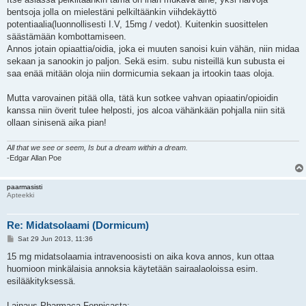
bentsoja jolla on mielestäni pelkiltäänkin viihdekäyttö
potentiaalia(luonnollisesti I.V, 15mg / vedot). Kuitenkin suosittelen
säästämään kombottamiseen.
Annos jotain opiaattia/oidia, joka ei muuten sanoisi kuin vähän, niin midaa
sekaan ja sanookin jo paljon. Sekä esim. subu nisteillä kun subusta ei
saa enää mitään oloja niin dormicumia sekaan ja irtookin taas oloja.
Mutta varovainen pitää olla, tätä kun sotkee vahvan opiaatin/opioidin
kanssa niin överit tulee helposti, jos alcoa vähänkään pohjalla niin sitä
ollaan sinisenä aika pian!
All that we see or seem, Is but a dream within a dream.
-Edgar Allan Poe
paarmasisti
Apteekki
Re: Midatsolaami (Dormicum)
P
Sat 29 Jun 2013, 11:36
o
s
15 mg midatsolaamia intravenoosisti on aika kova annos, kun ottaa
t
huomioon minkälaisia annoksia käytetään sairaalaoloissa esim.
esilääkityksessä.
Lainaus Pharmaca Fennicasta: