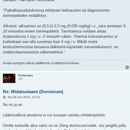
"Paikallispuudutuksessa tehtävien leikkausten tai diagnostisten
toimenpiteiden esilääkitys.
Aikuiset: alkuannos on (0,5-)1-2,5 mg (0,035 mg/kg) i.v., joka annetaan 5-
10 minuuttia ennen toimenpidettä. Tarvittaessa voidaan antaa
lisäannoksina 1 mg i.v. 2 minuutin välein. Yleensä kokonaisannos ei
kuitenkaan saa olla suurempi kuin 5 mg i.v. Mikäli muita
keskushermostoa lamaavia lääkkeitä käytetään samanaikaisesti, on
midatsolaamiannosta vähennettävä."
Kunpa auringon päivät päällämme ei päättyisi koskaan.
Personaes
OD
Re: Midatsolaami (Dormicum)
P
Sat 29 Jun 2013, 13:19
o
s
No on ja on.
t
Lääkinnällisiä annoksia ei voi suoraan verrata viihdekäyttöön.
Omille tuttaville aika vakio on se 15mg dormicum/vedot, siis jengillä joilla