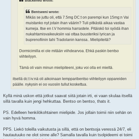
Blackened wrote:
Bentseeni wrote:
Mikäs se juttu oli, että 7.5mg DC:t on parempi kun 15mg:n Vai
muistanko nyt jotain ihan väärin? Tuli pitkästä aikaa vastaa
kumeja. Itse en I.V hommia harrastele. Pitäiskö toi syödä ihan
nukahtamisvaikeuksiin vai ottaa buusteriksi lyrican ja
buprenofiinin tahi Tradolanin kanssa.. Mielipiteitä?
Dormicimilla ei ole mitään viihdearvoa. Ehkä paskin bentso
viihteilyyn.
Tämä oli vain minun mielipiteeni, joku voi olla eri mieltä.
itsellä dc:t iv:nä oli aikoinaan lempparibentso viihteilyyn oppareiden
päälle. nykysin ei oo vuosiin tullut koskettua.
Kyllä minä uskon että jotkut saavat siitä jotain irti, ei vaan skulaa itsellä
sillä tavalla kuin jengi hehkuttaa. Bentso on bentso, thats it.
PS. Edelleen henkilökohtainen mielipide. Jos jollain toimii niin sehän on
vain hyvä homma.
PPS. Liekö toleilla vaikutusta ja sillä, että on bentsoja veressä 24/7, eli
hautautuuko ne olot sinne alle? Samalla tavalla kuin tsolpideemi ei toimi