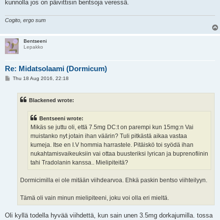
kunnolla jos on päivittisin bentsoja veressä.
Cogito, ergo sum
Bentseeni
Lepakko
Re: Midatsolaami (Dormicum)
P
Thu 18 Aug 2016, 22:18
o
s
t
Blackened wrote:
Bentseeni wrote:
Mikäs se juttu oli, että 7.5mg DC:t on parempi kun 15mg:n Vai
muistanko nyt jotain ihan väärin? Tuli pitkästä aikaa vastaa
kumeja. Itse en I.V hommia harrastele. Pitäiskö toi syödä ihan
nukahtamisvaikeuksiin vai ottaa buusteriksi lyrican ja buprenofiinin
tahi Tradolanin kanssa.. Mielipiteitä?
Dormicimilla ei ole mitään viihdearvoa. Ehkä paskin bentso viihteilyyn.
Tämä oli vain minun mielipiteeni, joku voi olla eri mieltä.
Oli kyllä todella hyvää viihdettä, kun sain unen 3.5mg dorkajumilla. tossa