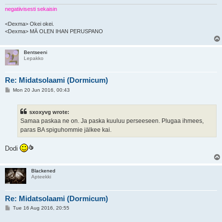
negatiivisesti sekaisin
<Dexma> Okei okei.
<Dexma> MÄ OLEN IHAN PERUSPANO
Bentseeni
Lepakko
Re: Midatsolaami (Dormicum)
P
Mon 20 Jun 2016, 00:43
o
s
t
sxoxyvg wrote:
Samaa paskaa ne on. Ja paska kuuluu perseeseen. Plugaa ihmees,
paras BA spiguhommie jälkee kai.
Dodi
Blackened
Apteekki
Re: Midatsolaami (Dormicum)
P
Tue 16 Aug 2016, 20:55
o
s