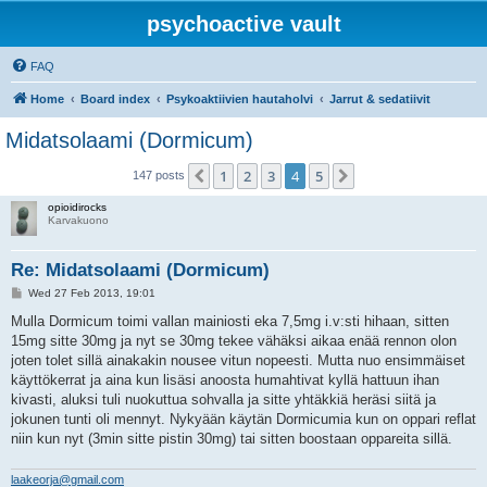
psychoactive vault
FAQ
Home
Board index
Psykoaktiivien hautaholvi
Jarrut & sedatiivit
Midatsolaami (Dormicum)
1
2
3
4
5
Previous
Next
147 posts
opioidirocks
Karvakuono
Re: Midatsolaami (Dormicum)
P
Wed 27 Feb 2013, 19:01
o
s
Mulla Dormicum toimi vallan mainiosti eka 7,5mg i.v:sti hihaan, sitten
t
15mg sitte 30mg ja nyt se 30mg tekee vähäksi aikaa enää rennon olon
joten tolet sillä ainakakin nousee vitun nopeesti. Mutta nuo ensimmäiset
käyttökerrat ja aina kun lisäsi anoosta humahtivat kyllä hattuun ihan
kivasti, aluksi tuli nuokuttua sohvalla ja sitte yhtäkkiä heräsi siitä ja
jokunen tunti oli mennyt. Nykyään käytän Dormicumia kun on oppari reflat
niin kun nyt (3min sitte pistin 30mg) tai sitten boostaan oppareita sillä.
laakeorja@gmail.com