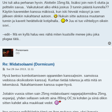
s
Uni tuli aika perhanan hyvin. Alottelin 15mg:llä, lisäksi join noin 6 olutta ja
t
polttelin savua.. Vaikutukset alko ehkä joskus 3 tunnin päästä kunnolla??
Käytiin kavereiden kanssa mäkissä, kun iski hirveät mässyt ja sen
jälkeen olinkin nukahtanut autoon..
Nukuin sitte autossa muutaman
tunnin ja kaverit herättelivät kotipihalla..
Juu ei tuo viihteilyyn oikein
sovi..
--edit-- Mä en kyllä haluu ees nähä miten kuutsille menee joku joka
plugaa tätä..
Personaes
OD
Re: Midatsolaami (Dormicum)
P
Sat 29 Jun 2013, 11:11
o
s
Hyvä bentso kombottamiseen oppareiden kanssa(esim. samoissa
t
vedoissa oksikodonin kanssa). Kunhan tietää tolensa ja että mitä on
tekemässä. Nukahtamiseen kanssa super-hyvä.
Joitakin vuosia sitten sain 25mg midatsolaami nappeja(dormidina 25mg,
espanja), yhden sellasen sekotti aina /80mg OC;tä kohden ja siinä olikin
sitten kahdet aika maukkaat vedot.
Itse asiassa pelkiltäänkin tämä on ihan mukava aine, yksi harvoja