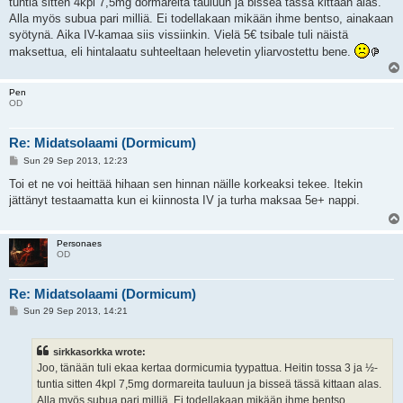
tuntia sitten 4kpl 7,5mg dormareita tauluun ja bisseä tässä kittaan alas.
Alla myös subua pari milliä. Ei todellakaan mikään ihme bentso, ainakaan
syötynä. Aika IV-kamaa siis vissiinkin. Vielä 5€ tsibale tuli näistä
maksettua, eli hintalaatu suhteeltaan helevetin yliarvostettu bene.
Pen
OD
Re: Midatsolaami (Dormicum)
P
Sun 29 Sep 2013, 12:23
o
s
Toi et ne voi heittää hihaan sen hinnan näille korkeaksi tekee. Itekin
t
jättänyt testaamatta kun ei kiinnosta IV ja turha maksaa 5e+ nappi.
Personaes
OD
Re: Midatsolaami (Dormicum)
P
Sun 29 Sep 2013, 14:21
o
s
t
sirkkasorkka wrote:
Joo, tänään tuli ekaa kertaa dormicumia tyypattua. Heitin tossa 3 ja ½-
tuntia sitten 4kpl 7,5mg dormareita tauluun ja bisseä tässä kittaan alas.
Alla myös subua pari milliä. Ei todellakaan mikään ihme bentso,