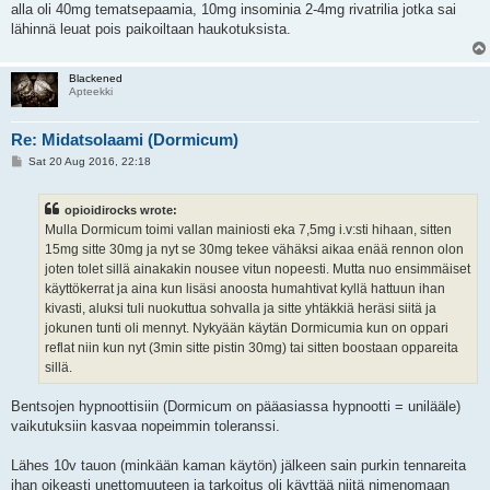
alla oli 40mg tematsepaamia, 10mg insominia 2-4mg rivatrilia jotka sai
lähinnä leuat pois paikoiltaan haukotuksista.
Blackened
Apteekki
Re: Midatsolaami (Dormicum)
P
Sat 20 Aug 2016, 22:18
o
s
t
opioidirocks wrote:
Mulla Dormicum toimi vallan mainiosti eka 7,5mg i.v:sti hihaan, sitten
15mg sitte 30mg ja nyt se 30mg tekee vähäksi aikaa enää rennon olon
joten tolet sillä ainakakin nousee vitun nopeesti. Mutta nuo ensimmäiset
käyttökerrat ja aina kun lisäsi anoosta humahtivat kyllä hattuun ihan
kivasti, aluksi tuli nuokuttua sohvalla ja sitte yhtäkkiä heräsi siitä ja
jokunen tunti oli mennyt. Nykyään käytän Dormicumia kun on oppari
reflat niin kun nyt (3min sitte pistin 30mg) tai sitten boostaan oppareita
sillä.
Bentsojen hypnoottisiin (Dormicum on pääasiassa hypnootti = unilääle)
vaikutuksiin kasvaa nopeimmin toleranssi.
Lähes 10v tauon (minkään kaman käytön) jälkeen sain purkin tennareita
ihan oikeasti unettomuuteen ja tarkoitus oli käyttää niitä nimenomaan