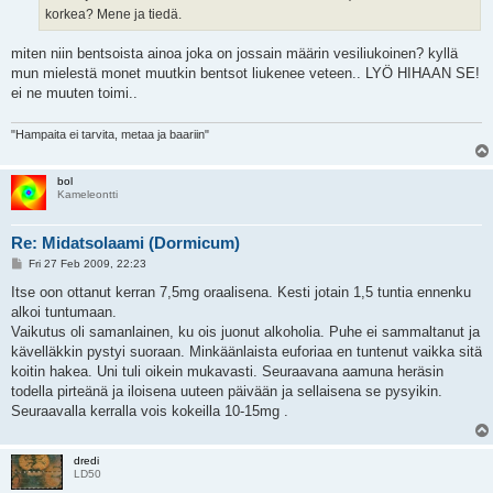
korkea? Mene ja tiedä.
miten niin bentsoista ainoa joka on jossain määrin vesiliukoinen? kyllä
mun mielestä monet muutkin bentsot liukenee veteen.. LYÖ HIHAAN SE!
ei ne muuten toimi..
"Hampaita ei tarvita, metaa ja baariin"
bol
Kameleontti
Re: Midatsolaami (Dormicum)
P
Fri 27 Feb 2009, 22:23
o
s
Itse oon ottanut kerran 7,5mg oraalisena. Kesti jotain 1,5 tuntia ennenku
t
alkoi tuntumaan.
Vaikutus oli samanlainen, ku ois juonut alkoholia. Puhe ei sammaltanut ja
kävelläkkin pystyi suoraan. Minkäänlaista euforiaa en tuntenut vaikka sitä
koitin hakea. Uni tuli oikein mukavasti. Seuraavana aamuna heräsin
todella pirteänä ja iloisena uuteen päivään ja sellaisena se pysyikin.
Seuraavalla kerralla vois kokeilla 10-15mg .
dredi
LD50