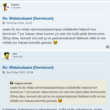
rogues
Lepakko
Re: Midatsolaami (Dormicum)
P
Fri 02 Apr 2010, 12:35
o
s
saako tk.sta mitää vahvempaa/parempaa unilääkettä helposti kun
t
dormicum ? jos haluan ottaa kunnon yö unet niin kyllä pitää dormicumia
30mg ottaa. tennarit sticcarit ja ne paskanmakuiset lääkkeet niillä en tee
mitään jos haluaa kunnolla goisata.
zan
Apteekki
Re: Midatsolaami (Dormicum)
P
Sat 03 Apr 2010, 12:08
o
s
t
rogues wrote:
saako tk.sta mitää vahvempaa/parempaa unilääkettä helposti kun
dormicum ? jos haluan ottaa kunnon yö unet niin kyllä pitää dormicumia
30mg ottaa. tennarit sticcarit ja ne paskanmakuiset lääkkeet niillä en tee
mitään jos haluaa kunnolla goisata.
tsaleploni, triatsolaami ja nitrazepaami. noilla luulis nukahtavan, mutta