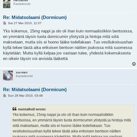
mentalhell
Kameleontti
Re: Midatsolaami (Dormicum)
P
Sat 27 Mar 2010, 11:07
o
s
Yks kokemus, 15mg nappi ja olo oli ihan kuin normaalistikkin bentsoissa,
t
en ymmärrä täysin tuota dormicumin ylistystä ja hintoja mitä siitä
maksetaan, mutta siis ei huono lääke todellakaan. Tuo vesiliukoisuushan
kyllä tekee tästä aika erikoisen bentson näitten joukossa mitä suomessa
käytetään. Mutta kyllä kelpaa jos vastaan tulee, yhdestä kokemuksesta
en oikein täysin voi arvioida lääkettä.
xxx-men
Kameleontti
Re: Midatsolaami (Dormicum)
P
Sun 28 Mar 2010, 03:48
o
s
t
mentalhell wrote:
Yks kokemus, 15mg nappi ja olo oli ihan kuin normaalistikkin
bentsoissa, en ymmärrä täysin tuota dormicumin ylistystä ja hintoja mitä
siitä maksetaan, mutta siis ei huono lääke todellakaan. Tuo
vesiliukoisuushan kyllä tekee tästä aika erikoisen bentson näitten
joukossa mitä suomessa käytetään. Mutta kyllä kelpaa jos vastaan