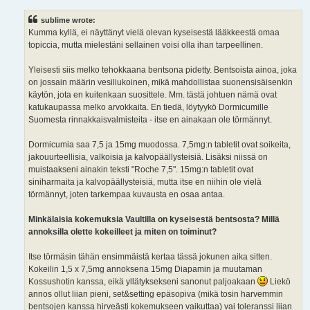
s
t
sublime wrote:
Kumma kyllä, ei näyttänyt vielä olevan kyseisestä lääkkeestä omaa
topiccia, mutta mielestäni sellainen voisi olla ihan tarpeellinen.
Yleisesti siis melko tehokkaana bentsona pidetty. Bentsoista ainoa, joka
on jossain määrin vesiliukoinen, mikä mahdollistaa suonensisäisenkin
käytön, jota en kuitenkaan suosittele. Mm. tästä johtuen nämä ovat
katukaupassa melko arvokkaita. En tiedä, löytyykö Dormicumille
Suomesta rinnakkaisvalmisteita - itse en ainakaan ole törmännyt.
Dormicumia saa 7,5 ja 15mg muodossa. 7,5mg:n tabletit ovat soikeita,
jakouurteellisia, valkoisia ja kalvopäällysteisiä. Lisäksi niissä on
muistaakseni ainakin teksti "Roche 7,5". 15mg:n tabletit ovat
siniharmaita ja kalvopäällysteisiä, mutta itse en niihin ole vielä
törmännyt, joten tarkempaa kuvausta en osaa antaa.
Minkälaisia kokemuksia Vaultilla on kyseisestä bentsosta? Millä
annoksilla olette kokeilleet ja miten on toiminut?
Itse törmäsin tähän ensimmäistä kertaa tässä jokunen aika sitten.
Kokeilin 1,5 x 7,5mg annoksena 15mg Diapamin ja muutaman
Kossushotin kanssa, eikä yllätyksekseni sanonut paljoakaan
Liekö
annos ollut liian pieni, set&setting epäsopiva (mikä tosin harvemmin
bentsojen kanssa hirveästi kokemukseen vaikuttaa) vai toleranssi liian