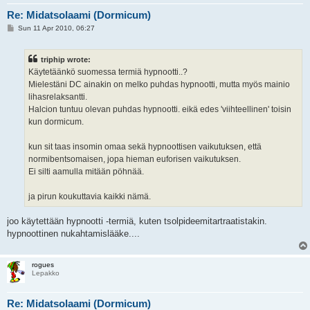
Re: Midatsolaami (Dormicum)
P
Sun 11 Apr 2010, 06:27
o
s
t
triphip wrote:
Käytetäänkö suomessa termiä hypnootti..?
Mielestäni DC ainakin on melko puhdas hypnootti, mutta myös mainio
lihasrelaksantti.
Halcion tuntuu olevan puhdas hypnootti. eikä edes 'viihteellinen' toisin
kun dormicum.
kun sit taas insomin omaa sekä hypnoottisen vaikutuksen, että
normibentsomaisen, jopa hieman euforisen vaikutuksen.
Ei silti aamulla mitään pöhnää.
ja pirun koukuttavia kaikki nämä.
joo käytettään hypnootti -termiä, kuten tsolpideemitartraatistakin.
hypnoottinen nukahtamislääke....
rogues
Lepakko
Re: Midatsolaami (Dormicum)