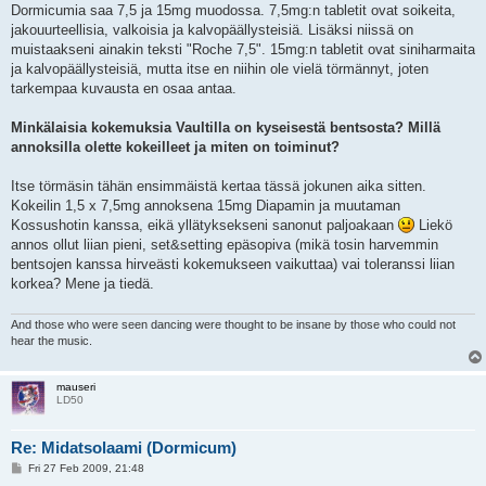
Dormicumia saa 7,5 ja 15mg muodossa. 7,5mg:n tabletit ovat soikeita,
jakouurteellisia, valkoisia ja kalvopäällysteisiä. Lisäksi niissä on
muistaakseni ainakin teksti "Roche 7,5". 15mg:n tabletit ovat siniharmaita
ja kalvopäällysteisiä, mutta itse en niihin ole vielä törmännyt, joten
tarkempaa kuvausta en osaa antaa.
Minkälaisia kokemuksia Vaultilla on kyseisestä bentsosta? Millä
annoksilla olette kokeilleet ja miten on toiminut?
Itse törmäsin tähän ensimmäistä kertaa tässä jokunen aika sitten.
Kokeilin 1,5 x 7,5mg annoksena 15mg Diapamin ja muutaman
Kossushotin kanssa, eikä yllätyksekseni sanonut paljoakaan
Liekö
annos ollut liian pieni, set&setting epäsopiva (mikä tosin harvemmin
bentsojen kanssa hirveästi kokemukseen vaikuttaa) vai toleranssi liian
korkea? Mene ja tiedä.
And those who were seen dancing were thought to be insane by those who could not
hear the music.
mauseri
LD50
Re: Midatsolaami (Dormicum)
P
Fri 27 Feb 2009, 21:48
o