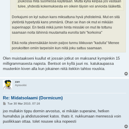
joukossa mitä suomessa käytetään. Mutta kyllä kelpaa jos vastaan
tulee, yhdestä kokemuksesta en oikein täysin voi arvioida lääkettä.
Dorkajumi on kyl subun kans miksattuna hyvä yhdistelmä. Mut en sitä
yletöntä hypetystä kans ymmärrä. Ohan se ihan ok mut ei mikään
superinappi. En tiedä mikä jumin hinta missäki on mut ite tottunu
saamaan noita lähinnä muutamalla eurolla tahi "korkoina"
Eikä noita yleensäkään kovin paljoo tunnu liikkuvan "kadulla" Menee
porukoitten omiin tarpeisiin kun niitä joku sattuu saamaan.
Olen muistaakseni kuullut et jossain jotkut on maksanut kympinkin 15
milligrammasesta napista. Bentsot on kyllä juuri ns. katukaupassa
muutenkin kiven alla kun jokainen niitä itekkin tahtoo rouskia.
zan
Apteekki
Re: Midatsolaami (Dormicum)
P
Tue 30 Mar 2010, 07:16
o
s
joo mullakin tippu dormin arvostus, ei mikään superaine, hetken
t
humahdus ja ahdistusoireet katos. thats it. nukkumaan mennessä voin
puolikkaan ottaa. tolet nousee sika nopeesti