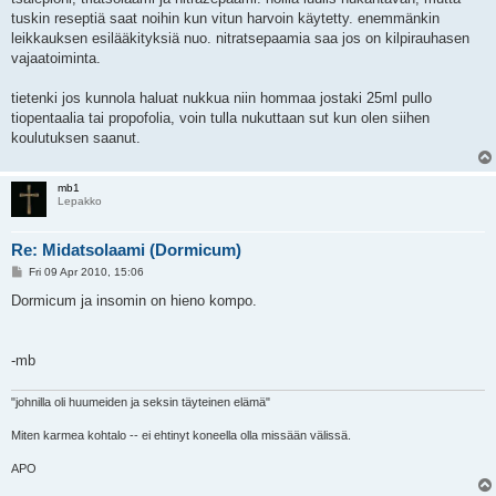
tuskin reseptiä saat noihin kun vitun harvoin käytetty. enemmänkin
leikkauksen esilääkityksiä nuo. nitratsepaamia saa jos on kilpirauhasen
vajaatoiminta.
tietenki jos kunnola haluat nukkua niin hommaa jostaki 25ml pullo
tiopentaalia tai propofolia, voin tulla nukuttaan sut kun olen siihen
koulutuksen saanut.
mb1
Lepakko
Re: Midatsolaami (Dormicum)
P
Fri 09 Apr 2010, 15:06
o
s
Dormicum ja insomin on hieno kompo.
t
-mb
"johnilla oli huumeiden ja seksin täyteinen elämä"
Miten karmea kohtalo -- ei ehtinyt koneella olla missään välissä.
APO