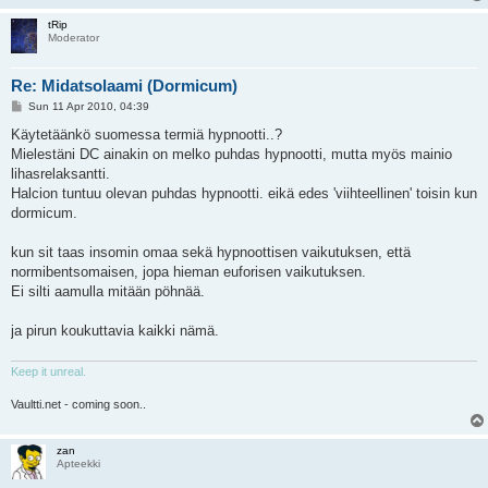
tRip
Moderator
Re: Midatsolaami (Dormicum)
P
Sun 11 Apr 2010, 04:39
o
s
Käytetäänkö suomessa termiä hypnootti..?
t
Mielestäni DC ainakin on melko puhdas hypnootti, mutta myös mainio
lihasrelaksantti.
Halcion tuntuu olevan puhdas hypnootti. eikä edes 'viihteellinen' toisin kun
dormicum.
kun sit taas insomin omaa sekä hypnoottisen vaikutuksen, että
normibentsomaisen, jopa hieman euforisen vaikutuksen.
Ei silti aamulla mitään pöhnää.
ja pirun koukuttavia kaikki nämä.
Keep it unreal.
Vaultti.net - coming soon..
zan
Apteekki