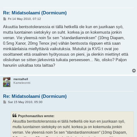
Re: Midatsolaami (Dormicum)
P
Fri 14 May 2010, 07:12
o
s
Akuuttia bentsotoleranssia ei tällä hetkellä ole kun en juurikaan syö,
t
mutta luontainen sietokyky on suht. korkea ja on kokemusta jonkin
verran. Vie yleensä noin 5x sen "standardiannoksen" (10mg Diapam,
0.5mg Xanor, 20mg Tenox jne) vähän bentsosta riippuen että saan
minkäänlaisia miellyttäviä vaikutuksia. Mutuilut ja KVG:t ovat joo
osoittaneet että oraalinen hyötyosuus on pieni, ja olenkin miettinyt että
oliskohan se sitten järkevintä tuikata perseeseen... No, olisko? Paljon
hanuriin uskaltaa tota laittaa?
mentalhell
Kameleontti
Re: Midatsolaami (Dormicum)
P
Sat 15 May 2010, 05:30
o
s
t
Psychonautilus wrote:
Akuuttia bentsotoleranssia ei tällä hetkellä ole kun en juurikaan syö,
mutta luontainen sietokyky on suht. korkea ja on kokemusta jonkin
verran. Vie yleensä noin 5x sen "standardiannoksen" (10mg Diapam,