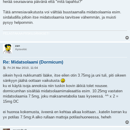
herää seuraavana päivänä että "mitä tapahtui?"
Tätä amnesiavaikutusta voi välttää buustaamalla midatsolaamia esim.
sirdaludilla jolloin itse midatsolaamia tarvitsee vähemmän, ja muisti
pysyy helpommin.
PELASTAKAA PIISKUJÄNIKSET!
zan
Apteekki
Re: Midatsolaami (Dormicum)
P
Fri 26 Mar 2010, 11:04
o
s
oikein hyvä nukkumatti lääke, itse eilen otin 3.75mg ja uni tuli, piti oikeen
t
sänkyyn jäähä oottaan vaikutusta
ku ei käytä isoja annoksia niin tuskin kovin äkkiä tolet nousee.
dormicumhan sisältää midatsolaamimaleaattia esim. 10.25mg vastaten
midatsolaamia 7.5mg, joku maksametabolia taas kyseessä. ^^ x 2 =
15mg DC
ei huonoa kokemusta, iiveenä en kehtaa alkaa koittaan...katelin kerran ku
yx potilas 7.5mg:A alko rullaan mattoja potilashuoneessa, heheh