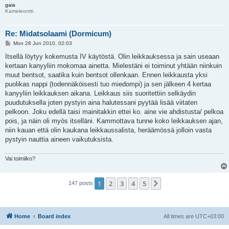
gaia
Kameleontti
Re: Midatsolaami (Dormicum)
P
Mon 28 Jun 2010, 02:03
o
s
Itsellä löytyy kokemusta IV käytöstä. Olin leikkauksessa ja sain useaan
t
kertaan kanyyliin mokomaa ainetta. Mielestäni ei toiminut yhtään niinkuin
muut bentsot, saatika kuin bentsot ollenkaan. Ennen leikkausta yksi
puolikas nappi (todennäköisesti tuo miedompi) ja sen jälkeen 4 kertaa
kanyyliin leikkauksen aikana. Leikkaus siis suoritettiin selkäydin
puudutuksella joten pystyin aina halutessani pyytää lisää viitaten
pelkoon. Joku edellä taisi mainitakkin ettei ko. aine vie ahdistusta/ pelkoa
pois, ja näin oli myös itselläni. Kammottava tunne koko leikkauksen ajan,
niin kauan että olin kaukana leikkaussalista, heräämössä jolloin vasta
pystyin nauttia aineen vaikutuksista.
Vai toimiiko?
1
2
3
4
5
Next
147 posts
Home
Board index
All times are
UTC+03:00