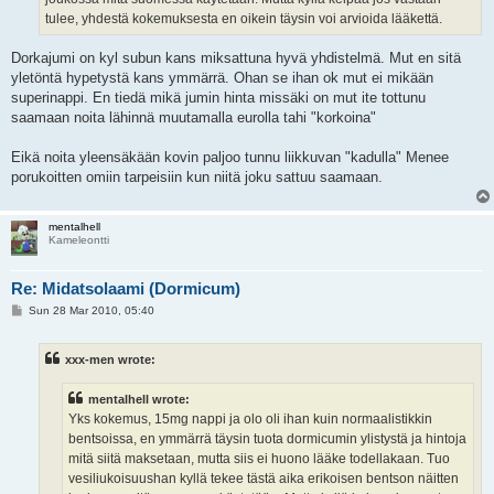
tulee, yhdestä kokemuksesta en oikein täysin voi arvioida lääkettä.
Dorkajumi on kyl subun kans miksattuna hyvä yhdistelmä. Mut en sitä
yletöntä hypetystä kans ymmärrä. Ohan se ihan ok mut ei mikään
superinappi. En tiedä mikä jumin hinta missäki on mut ite tottunu
saamaan noita lähinnä muutamalla eurolla tahi "korkoina"
Eikä noita yleensäkään kovin paljoo tunnu liikkuvan "kadulla" Menee
porukoitten omiin tarpeisiin kun niitä joku sattuu saamaan.
mentalhell
Kameleontti
Re: Midatsolaami (Dormicum)
P
Sun 28 Mar 2010, 05:40
o
s
t
xxx-men wrote:
mentalhell wrote:
Yks kokemus, 15mg nappi ja olo oli ihan kuin normaalistikkin
bentsoissa, en ymmärrä täysin tuota dormicumin ylistystä ja hintoja
mitä siitä maksetaan, mutta siis ei huono lääke todellakaan. Tuo
vesiliukoisuushan kyllä tekee tästä aika erikoisen bentson näitten