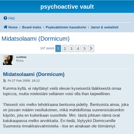
psychoactive vault
FAQ
Home
Board index
Psykoaktiivien hautaholvi
Jarrut & sedatiivit
Midatsolaami (Dormicum)
1
2
3
4
5
Next
147 posts
sublime
Rotta
Midatsolaami (Dormicum)
P
Fri 27 Feb 2009, 19:12
o
s
Kumma kyllä, ei näyttänyt vielä olevan kyseisestä lääkkeestä omaa
t
topiccia, mutta mielestäni sellainen voisi olla ihan tarpeellinen.
Yleisesti siis melko tehokkaana bentsona pidetty. Bentsoista ainoa, joka
on jossain määrin vesiliukoinen, mikä mahdollistaa suonensisäisenkin
käytön, jota en kuitenkaan suosittele. Mm. tästä johtuen nämä ovat
katukaupassa melko arvokkaita. En tiedä, löytyykö Dormicumille
Suomesta rinnakkaisvalmisteita - itse en ainakaan ole törmännyt.