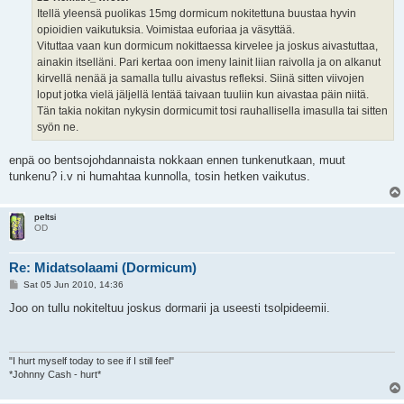
Itellä yleensä puolikas 15mg dormicum nokitettuna buustaa hyvin
opioidien vaikutuksia. Voimistaa euforiaa ja väsyttää.
Vituttaa vaan kun dormicum nokittaessa kirvelee ja joskus aivastuttaa,
ainakin itselläni. Pari kertaa oon imeny lainit liian raivolla ja on alkanut
kirvellä nenää ja samalla tullu aivastus refleksi. Siinä sitten viivojen
loput jotka vielä jäljellä lentää taivaan tuuliin kun aivastaa päin niitä.
Tän takia nokitan nykysin dormicumit tosi rauhallisella imasulla tai sitten
syön ne.
enpä oo bentsojohdannaista nokkaan ennen tunkenutkaan, muut
tunkenu? i.v ni humahtaa kunnolla, tosin hetken vaikutus.
peltsi
OD
Re: Midatsolaami (Dormicum)
P
Sat 05 Jun 2010, 14:36
o
s
Joo on tullu nokiteltuu joskus dormarii ja useesti tsolpideemii.
t
"I hurt myself today to see if I still feel"
*Johnny Cash - hurt*