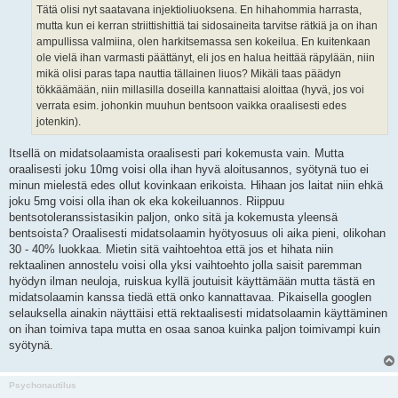
Tätä olisi nyt saatavana injektioliuoksena. En hihahommia harrasta,
mutta kun ei kerran striittishittiä tai sidosaineita tarvitse rätkiä ja on ihan
ampullissa valmiina, olen harkitsemassa sen kokeilua. En kuitenkaan
ole vielä ihan varmasti päättänyt, eli jos en halua heittää räpylään, niin
mikä olisi paras tapa nauttia tällainen liuos? Mikäli taas päädyn
tökkäämään, niin millasilla doseilla kannattaisi aloittaa (hyvä, jos voi
verrata esim. johonkin muuhun bentsoon vaikka oraalisesti edes
jotenkin).
Itsellä on midatsolaamista oraalisesti pari kokemusta vain. Mutta
oraalisesti joku 10mg voisi olla ihan hyvä aloitusannos, syötynä tuo ei
minun mielestä edes ollut kovinkaan erikoista. Hihaan jos laitat niin ehkä
joku 5mg voisi olla ihan ok eka kokeiluannos. Riippuu
bentsotoleranssistasikin paljon, onko sitä ja kokemusta yleensä
bentsoista? Oraalisesti midatsolaamin hyötyosuus oli aika pieni, olikohan
30 - 40% luokkaa. Mietin sitä vaihtoehtoa että jos et hihata niin
rektaalinen annostelu voisi olla yksi vaihtoehto jolla saisit paremman
hyödyn ilman neuloja, ruiskua kyllä joutuisit käyttämään mutta tästä en
midatsolaamin kanssa tiedä että onko kannattavaa. Pikaisella googlen
selauksella ainakin näyttäisi että rektaalisesti midatsolaamin käyttäminen
on ihan toimiva tapa mutta en osaa sanoa kuinka paljon toimivampi kuin
syötynä.
Psychonautilus