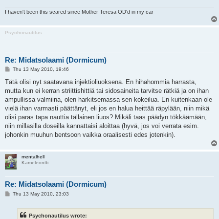
I haven't been this scared since Mother Teresa OD'd in my car
Psychonautilus
Re: Midatsolaami (Dormicum)
P
Thu 13 May 2010, 19:46
o
s
Tätä olisi nyt saatavana injektioliuoksena. En hihahommia harrasta,
t
mutta kun ei kerran striittishittiä tai sidosaineita tarvitse rätkiä ja on ihan
ampullissa valmiina, olen harkitsemassa sen kokeilua. En kuitenkaan ole
vielä ihan varmasti päättänyt, eli jos en halua heittää räpylään, niin mikä
olisi paras tapa nauttia tällainen liuos? Mikäli taas päädyn tökkäämään,
niin millasilla doseilla kannattaisi aloittaa (hyvä, jos voi verrata esim.
johonkin muuhun bentsoon vaikka oraalisesti edes jotenkin).
mentalhell
Kameleontti
Re: Midatsolaami (Dormicum)
P
Thu 13 May 2010, 23:03
o
s
t
Psychonautilus wrote: