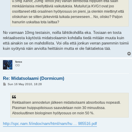
0.5mg Xanor, 20mg Tenox jne) vähän bentsosta riippuen että saan
minkäänlaisia miellyttäviä vaikutuksia. Mutuilut ja KVG:t ovat joo
osoittaneet että oraalinen hyötyosuus on pieni, ja olenkin miettinyt että
oliskohan se sitten järkevintä tuikata perseeseen... No, olisko? Paljon
hanuriin uskaltaa tota laittaa?
No varmaan 10mg testaisin, noilla lähtökohdilla eka. Tosiaan en tosta
rektaalisesta käytöstä midatsolaamin kohdalla tiedä mitään muuta kuin
että ainakin se on mahdollista. Voi olla että jonkun verran paremmin toimii
kuin syötynä näin arviolta heittäisin mutta ei ole faktatietoa tää.
ferox
OD
Re: Midatsolaami (Dormicum)
P
Sun 16 May 2010, 18:28
o
s
t
Rektaalisen annostelun jälkeen midatsolaami absorboituu nopeasti.
Plasman huippupitoisuus saavutetaan noin 30 minuutissa.
Absoluuttinen biologinen hyötyosuus on noin 50 %.
http://spc.nam.fi/indox/nam/html/nam/hu ... 985516.pdf