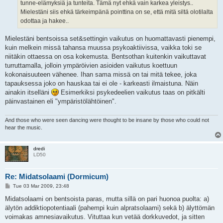
tunne-elämyksiä ja tunteita. Tämä nyt ehkä vain karkea yleistys..
Mielestäni siis ehkä tärkeimpänä pointtina on se, että mitä siltä olotilalta
odottaa ja hakee..
Mielestäni bentsoissa set&settingin vaikutus on huomattavasti pienempi,
kuin melkein missä tahansa muussa psykoaktiivissa, vaikka toki se
niitäkin ottaessa on osa kokemusta. Bentsothan kuitenkin vaikuttavat
turruttamalla, jolloin ympäröivien asioiden vaikutus koettuun
kokonaisuuteen vähenee. Ihan sama missä on tai mitä tekee, joka
tapauksessa joko on hauskaa tai ei ole - karkeasti ilmaistuna. Näin
ainakin itselläni
Esimerkiksi psykedeelien vaikutus taas on pitkälti
päinvastainen eli "ympäristölähtöinen".
And those who were seen dancing were thought to be insane by those who could not
hear the music.
dredi
LD50
Re: Midatsolaami (Dormicum)
P
Tue 03 Mar 2009, 23:48
o
s
Midatsolaami on bentsoista paras, mutta sillä on pari huonoa puolta: a)
t
älytön addiktiopotentiaali (pahempi kuin alpratsolaami) sekä b) älyttömän
voimakas amnesiavaikutus. Vituttaa kun vetää dorkkuvedot, ja sitten