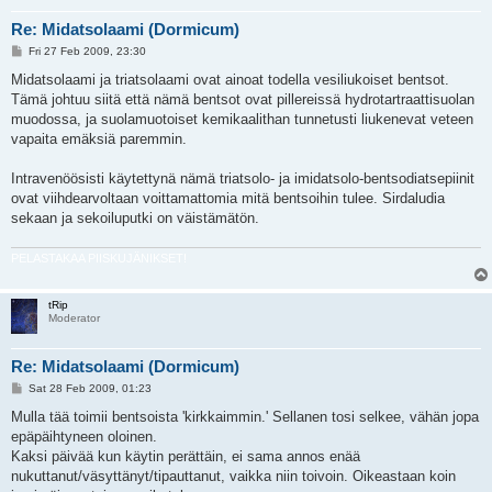
Re: Midatsolaami (Dormicum)
P
Fri 27 Feb 2009, 23:30
o
s
Midatsolaami ja triatsolaami ovat ainoat todella vesiliukoiset bentsot.
t
Tämä johtuu siitä että nämä bentsot ovat pillereissä hydrotartraattisuolan
muodossa, ja suolamuotoiset kemikaalithan tunnetusti liukenevat veteen
vapaita emäksiä paremmin.
Intravenöösisti käytettynä nämä triatsolo- ja imidatsolo-bentsodiatsepiinit
ovat viihdearvoltaan voittamattomia mitä bentsoihin tulee. Sirdaludia
sekaan ja sekoiluputki on väistämätön.
PELASTAKAA PIISKUJÄNIKSET!
tRip
Moderator
Re: Midatsolaami (Dormicum)
P
Sat 28 Feb 2009, 01:23
o
s
Mulla tää toimii bentsoista 'kirkkaimmin.' Sellanen tosi selkee, vähän jopa
t
epäpäihtyneen oloinen.
Kaksi päivää kun käytin perättäin, ei sama annos enää
nukuttanut/väsyttänyt/tipauttanut, vaikka niin toivoin. Oikeastaan koin