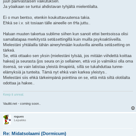
juuri päinvastaisen vaikutuksen.
Ja yöaikaan se tuntui ahdistavan tyhjältä mielentilalta.
Ei o mun bentso, etenkin koukuttavuutensa takia.
Ehkä se i.v. sit tosiaan tälle aineelle on tHa juttu..
Haluan muuten takertua sublime siihen kun sanoit ettei bentsoissa olisi
samallatapaa merkitystä set&settingillä kuin muilla psykoaktiiveilla.
Mielestäni yhtälailla tähän aineryhmään kuuluvilla aineilla set&setting on
tärkeä.
Se, että ottaako sen yksin (mielestäni tylsää, jos mitään viihdettä koittaa
hakea) ja seurasta (jos seura on jo sellainen, että voi jo valmiiksi olla oma
itsensä, se vain latistaa yleistä ilmapiiriä, sillä se tukahduttaa tunne-
elämyksiä ja tunteita. Tämä nyt ehkä vain karkea yleistys..
Mielestäni siis ehkä tärkeimpänä pointtina on se, että mitä siltä olotilalta
odottaa ja hakee..
Keep it unreal.
Vaultti.net - coming soon..
rogues
Lepakko
Re: Midatsolaami (Dormicum)