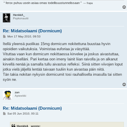
“ ferox puhuu usein asiaa omas todellisuustunnelissaan ”
— frapa
HenkkA_
Psykonautti
Re: Midatsolaami (Dormicum)
P
Mon 17 May 2010, 09:53
o
s
Itellä yleensä puolikas 15mg dormicum nokitettuna buustaa hyvin
t
opioidien vaikutuksia. Voimistaa euforiaa ja väsyttää.
Vituttaa vaan kun dormicum nokittaessa kirvelee ja joskus aivastuttaa,
ainakin itselläni. Pari kertaa oon imeny lainit liian raivolla ja on alkanut
kirvellä nenää ja samalla tullu aivastus refleksi. Siinä sitten viivojen loput
jotka vielä jäljellä lentää taivaan tuuliin kun aivastaa päin niitä.
Tän takia nokitan nykysin dormicumit tosi rauhallisella imasulla tai sitten
syön ne.
zan
Apteekki
Re: Midatsolaami (Dormicum)
P
Sat 05 Jun 2010, 00:11
o
s
t
HenkkA_ wrote: