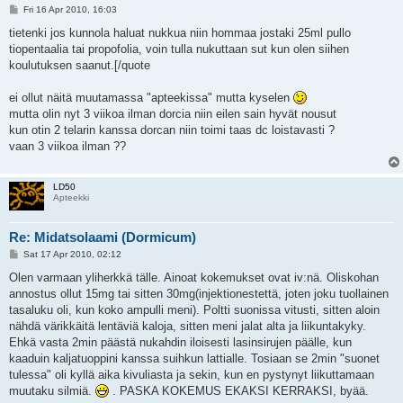
P
Fri 16 Apr 2010, 16:03
o
s
tietenki jos kunnola haluat nukkua niin hommaa jostaki 25ml pullo
t
tiopentaalia tai propofolia, voin tulla nukuttaan sut kun olen siihen
koulutuksen saanut.[/quote
ei ollut näitä muutamassa "apteekissa" mutta kyselen
mutta olin nyt 3 viikoa ilman dorcia niin eilen sain hyvät nousut
kun otin 2 telarin kanssa dorcan niin toimi taas dc loistavasti ?
vaan 3 viikoa ilman ??
LD50
Apteekki
Re: Midatsolaami (Dormicum)
P
Sat 17 Apr 2010, 02:12
o
s
Olen varmaan yliherkkä tälle. Ainoat kokemukset ovat iv:nä. Oliskohan
t
annostus ollut 15mg tai sitten 30mg(injektionestettä, joten joku tuollainen
tasaluku oli, kun koko ampulli meni). Poltti suonissa vitusti, sitten aloin
nähdä värikkäitä lentäviä kaloja, sitten meni jalat alta ja liikuntakyky.
Ehkä vasta 2min päästä nukahdin iloisesti lasinsirujen päälle, kun
kaaduin kaljatuoppini kanssa suihkun lattialle. Tosiaan se 2min "suonet
tulessa" oli kyllä aika kivuliasta ja sekin, kun en pystynyt liikuttamaan
muutaku silmiä.
. PASKA KOKEMUS EKAKSI KERRAKSI, byää.