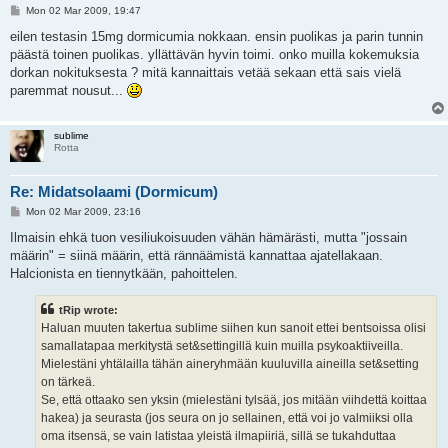
P
Mon 02 Mar 2009, 19:47
o
s
eilen testasin 15mg dormicumia nokkaan. ensin puolikas ja parin tunnin
t
päästä toinen puolikas. yllättävän hyvin toimi. onko muilla kokemuksia
dorkan nokituksesta ? mitä kannaittais vetää sekaan että sais vielä
paremmat nousut...
sublime
Rotta
Re: Midatsolaami (Dormicum)
P
Mon 02 Mar 2009, 23:16
o
s
Ilmaisin ehkä tuon vesiliukoisuuden vähän hämärästi, mutta "jossain
t
määrin" = siinä määrin, että rännäämistä kannattaa ajatellakaan.
Halcionista en tiennytkään, pahoittelen.
tRip wrote:
Haluan muuten takertua sublime siihen kun sanoit ettei bentsoissa olisi
samallatapaa merkitystä set&settingillä kuin muilla psykoaktiiveilla.
Mielestäni yhtälailla tähän aineryhmään kuuluvilla aineilla set&setting
on tärkeä.
Se, että ottaako sen yksin (mielestäni tylsää, jos mitään viihdettä koittaa
hakea) ja seurasta (jos seura on jo sellainen, että voi jo valmiiksi olla
oma itsensä, se vain latistaa yleistä ilmapiiriä, sillä se tukahduttaa