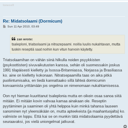
lonecell
Re: Midatsolaami (Dormicum)
P
Sun 11 Apr 2010, 03:49
o
s
t
zan wrote:
tsaleploni, triatsolaami ja nitrazepaami. noilla luulis nukahtavan, mutta
tuskin reseptiä saat noihin kun vitun harvoin käytetty.
Triatsolaamihan on vähän siinä hilkulla noiden psyykkisten
(psykoottisten) sivuvaikutusten kanssa, sehän oli suomessakin joskus
1991 tilapäisesti kielletty ja Isossa-Britanniassa, Norjassa ja Brasiliassa
ko. aine on kielletty kokonaan. Nitratsepaamilla taas on aika pitkä
puoliintumisaika, en tiedä kannattaako sillä lähteä dormicumin
korvaamista yrittämään jos ongelma on nimenomaan nukahtamisessa.
Oon nyt hieman kuurittanut tsaleplonia mutta en oikein osaa sanoa siitä
mitään. Ei mitään kovin vahvaa kamaa ainakaan ole. Reseptin
pyytäminen ja saaminen oli yhtä helppoa kuin minkä tahansa lauseen
sanominen nyt yleensäkään on, mutta apteekeista (ja maahantuojalta) ko.
valmiste on loppu. Että kai se on munkin tätä midatsolaamia pyydettävä
seuraavaksi, jos vielä uniongelmat jatkuvat.