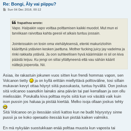
Re: Bongi, Äly vai piippu?
P
Sun 04 Dec 2016, 00:12
o
s
t
frapathea wrote:
Vapo. Halpakin vapo voittaa polttamisen kaikki muodot. Mut mun ei
tarviikaan raivottaa kahta geesii et alkais tuntuu jossain.
Jointeissakin on tosin oma viehätyksensä, etenki makurizloihin
käärittynä ystävien kesken jaettuna. Mother fucking juicy jay vadelma ja
rinki rakkaita ystäviä. Ja oon suhteellisen hyvä käärimään ni sil on kiva
päästä leijuu. Ku jengi on sillai yllättyneenä että vau sähän käärit
nättejä joiperoita. Nii.
Asiaa, ite rakastuin jokunen vuos sitten kun frendi hommas vapon, sen
Volcanon tietty
ja on kyllä erittäin miellyttävä polttoväline, tosi sillain
mukavan kevyt ottaa höyryt siitä pussukasta, tuntuu hyvältä. Oon joskus
sitä volcanoo saanutkin lainaks aina päivän tai pari kerrallaan ja oon ollu
mielissään. Porukalla kiva polttaa myös siitä kun voi väsätä vaik kuin
ison pussin jos haluaa ja pistää kiertää. Melko isoja ollaan joskus tehty
Sitä Volcanoo on jo itessään siisti kattoo kun ne budit höyrystyy sinne
pussii ja se koko operaatio itessää kun pistää kaiken valmiiks.
En mä nykyään suostukkaan enää polttaa muusta kun vaposta tai