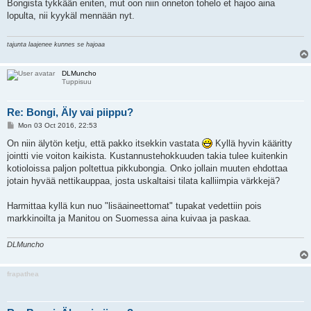
s
Bongista tykkään eniten, mut oon niin onneton tohelo et hajoo aina
t
lopulta, nii kyykäl mennään nyt.
tajunta laajenee kunnes se hajoaa
DLMuncho
Tuppisuu
Re: Bongi, Äly vai piippu?
P
Mon 03 Oct 2016, 22:53
o
s
On niin älytön ketju, että pakko itsekkin vastata
Kyllä hyvin kääritty
t
jointti vie voiton kaikista. Kustannustehokkuuden takia tulee kuitenkin
kotioloissa paljon poltettua pikkubongia. Onko jollain muuten ehdottaa
jotain hyvää nettikauppaa, josta uskaltaisi tilata kalliimpia värkkejä?
Harmittaa kyllä kun nuo "lisäaineettomat" tupakat vedettiin pois
markkinoilta ja Manitou on Suomessa aina kuivaa ja paskaa.
DLMuncho
frapathea