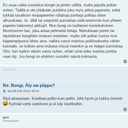
o
s
En osaa valita suosikkia bongin ja jointin väliltä, mutta piipulla poltan
t
eniten. Täällä ei ole yhtäkään putiikkia joka myis pitkiä papereita, enkä
tykkää tavallisiin riisipapereihin rullattuja jointteja polttaa sitten
alkuunkaan, ns. ällät tai veejointit puistattaa vielä enemmän kun yhteen
paperiin käännetyt pikkujiit. Mun bongi on tuollainen keskikokoinen
Mushroomin lasi, joka antaa pehmeitä hittejä. Mehukkaan jointin tai
täyteläisen bongihitin imaisen mieluiten, mutta silti poltan tuosta mun
kipparinpiipusta lähes aina, vaikka savut maistuu poikkeuksetta vähän
karstalle, se kulkee aina mukana missä meenkin ja on helppo karstottaa.
Oho, luin topikin oikein vasta nytten, eihän siinä edes mainita jointtia
vaan äly. Joo bongi on ehdoton suosikki näistä kolmesta.
gouranga
Re: Bongi, Äly vai piippu?
P
Sat 08 Feb 2014, 05:47
o
s
Älyä ainoastaan. Kolahtaa poltto kuin poltto, lehti hyvin ja kukka överisti
t
Kylmää vettä sankkoon ja ei käy keuhkoihin.
jybro
Karvakuono