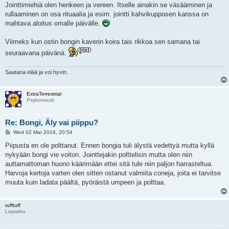
s
Jointtimiehiä olen henkeen ja vereen. Itselle ainakin se väsääminen ja
t
rullaaminen on osa rituaalia ja esim. jointti kahvikupposen kanssa on
mahtava aloitus omalle päivälle.
Viimeks kun ostin bongin kaverin koira tais rikkoa sen samana tai
seuraavana päivänä.
Saatana elää ja voi hyvin.
ExtraTerrestrial
Psykonautti
Re: Bongi, Äly vai piippu?
P
Wed 02 Mar 2016, 20:54
o
s
Piipusta en ole polttanut. Ennen bongia tuli älystä vedettyä mutta kyllä
t
nykyään bongi vie voiton. Jointtejakin polttelisin mutta olen niin
auttamattoman huono käärimään ettei sitä tule niin paljon harrasteltua.
Harvoja kertoja varten olen sitten ostanut valmiita coneja, joita ei tarvitse
muuta kuin ladata päältä, pyöräistä umpeen ja polttaa.
rufftuff
Lepakko