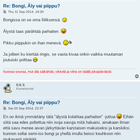
Re: Bongi, Äly vai piippu?
P
Thu 11 Sep 2014, 19:30
o
s
Bongissa on se oma fiiliksensä.
t
Älystä taas pärähtää parhaiten.
Pikku piippukin on ihan menevä.
Ja jolberi ku kiertää ringis, se vasta kivaa onkin vaikka muutaman
joutuiski polttaa
huonoa seuraa, mut älä säikähdä, vikkelä ja viina on täällä jokapäiväistä
D.E.S
Kameleontti
Re: Bongi, Äly vai piippu?
P
Sat 20 Sep 2014, 22:37
o
s
En oo ikinä ymmärtäny tätä "älystä kolahtaa parhaiten" -juttua
Eihän
t
siitä saa edes poltettua niin isoja savuja mitä haluaisi, ainakaan ilman
että savu menee aivan järkyttävän karstaisen makuiseksi ja karskiksi.
kunnon sellai semi-iso bongi ja yhellä imulla beissi keuhkoon niin
mukavasti päräjää.