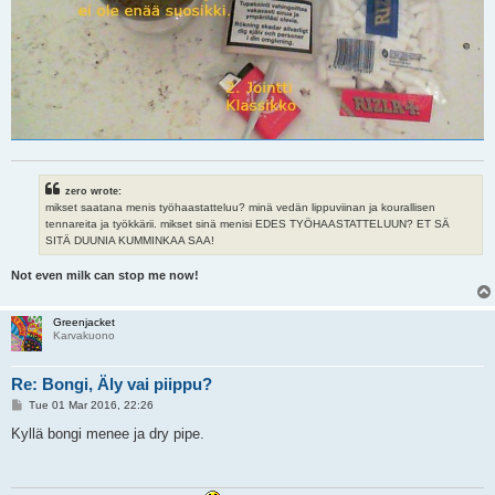
zero wrote:
mikset saatana menis työhaastatteluu? minä vedän lippuviinan ja kourallisen
tennareita ja työkkärii. mikset sinä menisi EDES TYÖHAASTATTELUUN? ET SÄ
SITÄ DUUNIA KUMMINKAA SAA!
Not even milk can stop me now!
Greenjacket
Karvakuono
Re: Bongi, Äly vai piippu?
P
Tue 01 Mar 2016, 22:26
o
s
Kyllä bongi menee ja dry pipe.
t