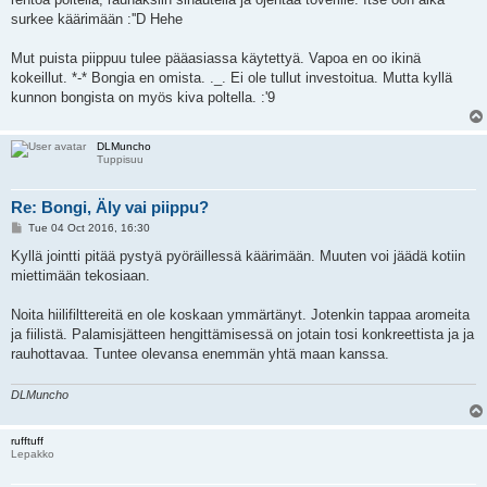
surkee käärimään :''D Hehe
Mut puista piippuu tulee pääasiassa käytettyä. Vapoa en oo ikinä
kokeillut. *-* Bongia en omista. ._. Ei ole tullut investoitua. Mutta kyllä
kunnon bongista on myös kiva poltella. :'9
DLMuncho
Tuppisuu
Re: Bongi, Äly vai piippu?
P
Tue 04 Oct 2016, 16:30
o
s
Kyllä jointti pitää pystyä pyöräillessä käärimään. Muuten voi jäädä kotiin
t
miettimään tekosiaan.
Noita hiilifilttereitä en ole koskaan ymmärtänyt. Jotenkin tappaa aromeita
ja fiilistä. Palamisjätteen hengittämisessä on jotain tosi konkreettista ja ja
rauhottavaa. Tuntee olevansa enemmän yhtä maan kanssa.
DLMuncho
rufftuff
Lepakko