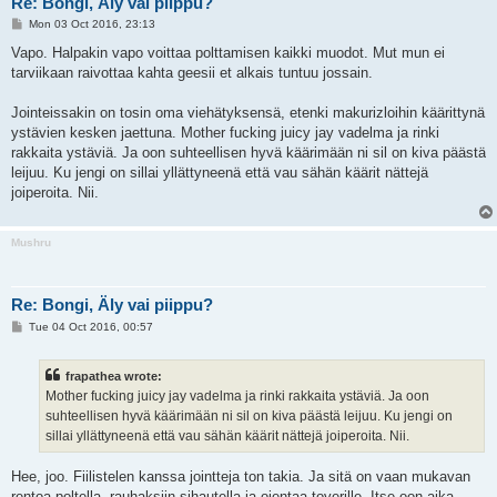
Re: Bongi, Äly vai piippu?
P
Mon 03 Oct 2016, 23:13
o
s
Vapo. Halpakin vapo voittaa polttamisen kaikki muodot. Mut mun ei
t
tarviikaan raivottaa kahta geesii et alkais tuntuu jossain.
Jointeissakin on tosin oma viehätyksensä, etenki makurizloihin käärittynä
ystävien kesken jaettuna. Mother fucking juicy jay vadelma ja rinki
rakkaita ystäviä. Ja oon suhteellisen hyvä käärimään ni sil on kiva päästä
leijuu. Ku jengi on sillai yllättyneenä että vau sähän käärit nättejä
joiperoita. Nii.
Mushru
Re: Bongi, Äly vai piippu?
P
Tue 04 Oct 2016, 00:57
o
s
t
frapathea wrote:
Mother fucking juicy jay vadelma ja rinki rakkaita ystäviä. Ja oon
suhteellisen hyvä käärimään ni sil on kiva päästä leijuu. Ku jengi on
sillai yllättyneenä että vau sähän käärit nättejä joiperoita. Nii.
Hee, joo. Fiilistelen kanssa jointteja ton takia. Ja sitä on vaan mukavan
rentoa poltella, rauhaksiin sihautella ja ojentaa toverille. Itse oon aika