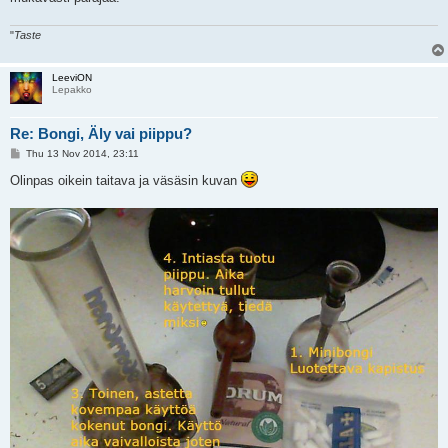
"
Taste
LeeviON
Lepakko
Re: Bongi, Äly vai piippu?
P
Thu 13 Nov 2014, 23:11
o
s
Olinpas oikein taitava ja väsäsin kuvan
t