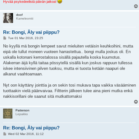
Hyvää psykedeelistä päivän jatkoa!
doof
Kameleontti
Re: Bongi, Äly vai piippu?
P
Tue 01 Mar 2016, 23:25
o
s
No kyyllä mä bongin lempeet savut mieluiten vetäisin keuhkoihini, mutta
t
eipä ole tullut moneen vuoteen harrastettua.. bongi mulla joskus oli. En
uskalla kotonani kerrostalossa sisällä pajautella koska kuumotus.
Alakerran äijä kyllä taitaa pössytellä sisällä kun joskus rappuun tullessa
iskee intensiivinen pilven tuoksu, mutta ei tuosta ketään naapuri ole
alkanut vaahtoamaan.
Nyt oon käyttäny jointtia ja on sekin tosi mukava tapa vaikka väsääminen
tuottaakin vielä päänvaivaa. Filtterin jälkeen tulee aina pieni mutka enkä
nakkisorillani ole saanut sitä mutkattomaksi
Patterson
Lepakko
Re: Bongi, Äly vai piippu?
P
Wed 02 Mar 2016, 11:12
o