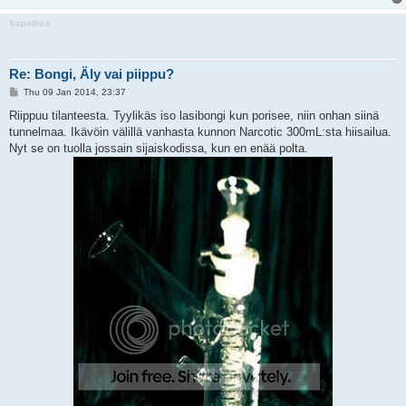
frapathea
Re: Bongi, Äly vai piippu?
P
Thu 09 Jan 2014, 23:37
o
s
Riippuu tilanteesta. Tyylikäs iso lasibongi kun porisee, niin onhan siinä
t
tunnelmaa. Ikävöin välillä vanhasta kunnon Narcotic 300mL:sta hiisailua.
Nyt se on tuolla jossain sijaiskodissa, kun en enää polta.