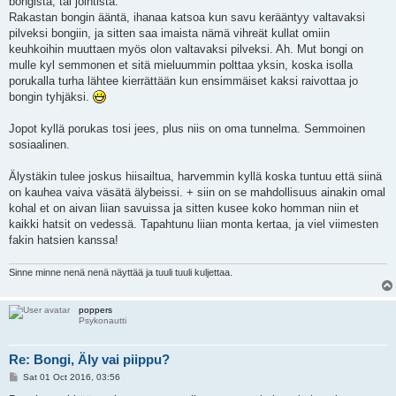
bongista, tai jointista.
Rakastan bongin ääntä, ihanaa katsoa kun savu kerääntyy valtavaksi
pilveksi bongiin, ja sitten saa imaista nämä vihreät kullat omiin
keuhkoihin muuttaen myös olon valtavaksi pilveksi. Ah. Mut bongi on
mulle kyl semmonen et sitä mieluummin polttaa yksin, koska isolla
porukalla turha lähtee kierrättään kun ensimmäiset kaksi raivottaa jo
bongin tyhjäksi.
Jopot kyllä porukas tosi jees, plus niis on oma tunnelma. Semmoinen
sosiaalinen.
Älystäkin tulee joskus hiisailtua, harvemmin kyllä koska tuntuu että siinä
on kauhea vaiva väsätä älybeissi. + siin on se mahdollisuus ainakin omal
kohal et on aivan liian savuissa ja sitten kusee koko homman niin et
kaikki hatsit on vedessä. Tapahtunu liian monta kertaa, ja viel viimesten
fakin hatsien kanssa!
Sinne minne nenä nenä näyttää ja tuuli tuuli kuljettaa.
poppers
Psykonautti
Re: Bongi, Äly vai piippu?
P
Sat 01 Oct 2016, 03:56
o