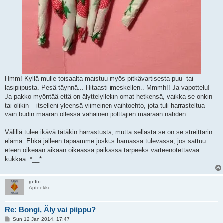
Hmm! Kyllä mulle toisaalta maistuu myös pitkävartisesta puu- tai
lasipiipusta. Pesä täynnä... Hitaasti imeskellen.. Mmmh!! Ja vapottelu!
Ja pakko myöntää että on älyttelyllekin omat hetkensä, vaikka se onkin –
tai olikin – itselleni yleensä viimeinen vaihtoehto, jota tuli harrasteltua
vain budin määrän ollessa vähäinen polttajien määrään nähden.
Välillä tulee ikävä tätäkin harrastusta, mutta sellasta se on se streittarin
elämä. Ehkä jälleen tapaamme joskus hamassa tulevassa, jos sattuu
eteen oikeaan aikaan oikeassa paikassa tarpeeks varteenotettavaa
kukkaa. *__*
getto
Apteekki
Re: Bongi, Äly vai piippu?
P
Sun 12 Jan 2014, 17:47