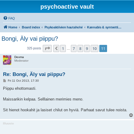
psychoactive vault
FAQ
Home
Board index
Psykoaktiivien hautaholvi
Kannabis & synteettiset kannabinoidit
Bongi, Äly vai piippu?
Page
11
of
11
1
7
8
9
10
11
Previous
325 posts
…
Dexma
Moderator
Re: Bongi, Äly vai piippu?
P
Fri 11 Oct 2013, 17:30
o
s
Piippu ehottomasti.
t
Maissarikin kelpaa. Selllainen merimies meno.
Sit hienot hookahit ja lasiset chilut on hyviä. Parhaat savut tulee noista.
Illuusio