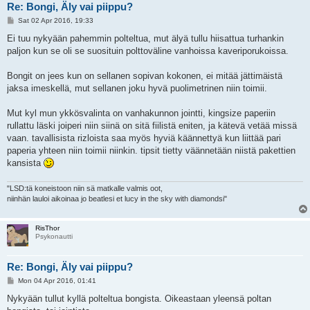
Re: Bongi, Äly vai piippu?
P
Sat 02 Apr 2016, 19:33
o
s
Ei tuu nykyään pahemmin polteltua, mut älyä tullu hiisattua turhankin
t
paljon kun se oli se suosituin polttoväline vanhoissa kaveriporukoissa.
Bongit on jees kun on sellanen sopivan kokonen, ei mitää jättimäistä
jaksa imeskellä, mut sellanen joku hyvä puolimetrinen niin toimii.
Mut kyl mun ykkösvalinta on vanhakunnon jointti, kingsize paperiin
rullattu läski joiperi niin siinä on sitä fiilistä eniten, ja kätevä vetää missä
vaan. tavallisista rizloista saa myös hyviä käännettyä kun liittää pari
paperia yhteen niin toimii niinkin. tipsit tietty väännetään niistä pakettien
kansista
"LSD:tä koneistoon niin sä matkalle valmis oot,
niinhän lauloi aikoinaa jo beatlesi et lucy in the sky with diamondsi"
RisThor
Psykonautti
Re: Bongi, Äly vai piippu?
P
Mon 04 Apr 2016, 01:41
o
s
Nykyään tullut kyllä polteltua bongista. Oikeastaan yleensä poltan
t