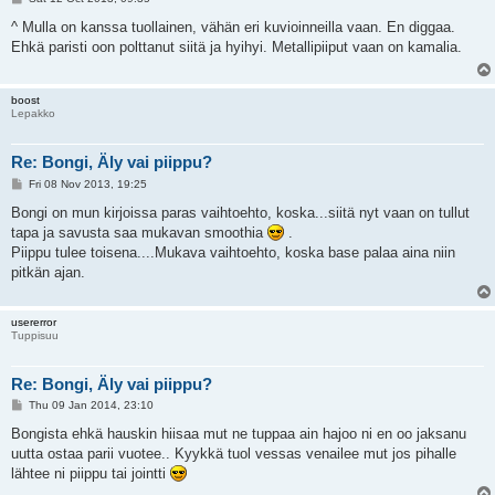
o
s
^ Mulla on kanssa tuollainen, vähän eri kuvioinneilla vaan. En diggaa.
t
Ehkä paristi oon polttanut siitä ja hyihyi. Metallipiiput vaan on kamalia.
boost
Lepakko
Re: Bongi, Äly vai piippu?
P
Fri 08 Nov 2013, 19:25
o
s
Bongi on mun kirjoissa paras vaihtoehto, koska...siitä nyt vaan on tullut
t
tapa ja savusta saa mukavan smoothia
.
Piippu tulee toisena....Mukava vaihtoehto, koska base palaa aina niin
pitkän ajan.
usererror
Tuppisuu
Re: Bongi, Äly vai piippu?
P
Thu 09 Jan 2014, 23:10
o
s
Bongista ehkä hauskin hiisaa mut ne tuppaa ain hajoo ni en oo jaksanu
t
uutta ostaa parii vuotee.. Kyykkä tuol vessas venailee mut jos pihalle
lähtee ni piippu tai jointti