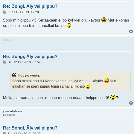
Re: Bongi, Äly vai piippu?
P
Fri 11 Oct 2013, 19:28
o
s
Söpö minipiippu <3 Kertaakaan ei oo kyl viel ollu käytös
Mut eiköhän
t
se pieni piippu toimi samallail ku iso
Desse
Re: Bongi, Äly vai piippu?
P
Sat 12 Oct 2013, 02:59
o
s
t
Illuusio wrote:
Söpö minipiippu <3 Kertaakaan ei oo kyl viel ollu käytös
Mut
eiköhän se pieni piippu toimi samallail ku iso
Mulla just samanlainen, menee moneen osaan, helppo pestä!
jumalatjalassa
Lepakko
Re: Bongi, Äly vai piippu?
P
Sat 12 Oct 2013, 09:35