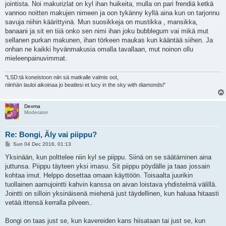
jointista. Noi makurizlat on kyl ihan huikeita, mulla on pari frendiä ketkä
vannoo noitten makujen nimeen ja oon tykänny kyllä aina kun on tarjonnu
savuja niihin käärittyinä. Mun suosikkeja on mustikka , mansikka,
banaani ja sit en tiiä onko sen nimi ihan joku bubblegum vai mikä mut
sellanen purkan makunen, ihan törkeen maukas kun kääntää siihen. Ja
onhan ne kaikki hyvänmakusia omalla tavallaan, mut noinon ollu
mieleenpainuvimmat.
"LSD:tä koneistoon niin sä matkalle valmis oot,
niinhän lauloi aikoinaa jo beatlesi et lucy in the sky with diamondsi"
Dexma
Moderator
Re: Bongi, Äly vai piippu?
P
Sun 04 Dec 2016, 01:13
o
s
Yksinään, kun polttelee niin kyl se piippu. Siinä on se säätäminen aina
t
juttunsa. Piippu täyteen yksi imasu. Sit piippu pöydälle ja taas jossain
kohtaa imut. Helppo dosettaa omaan käyttöön. Toisaalta juurikin
tuollainen aamujointti kahvin kanssa on aivan loistava yhdistelmä välillä.
Jointti on silloin yksinäisenä miehenä just täydellinen, kun haluaa hitaasti
vetää ittensä kerralla pilveen..
Bongi on taas just se, kun kavereiden kans hiisataan tai just se, kun