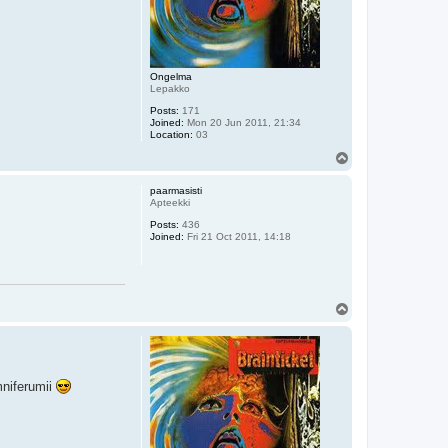
Ongelma
Lepakko
Posts:
171
Joined:
Mon 20 Jun 2011, 21:34
Location:
03
T
o
p
paarmasisti
Apteekki
Posts:
436
Joined:
Fri 21 Oct 2011, 14:18
T
o
p
mniferumii