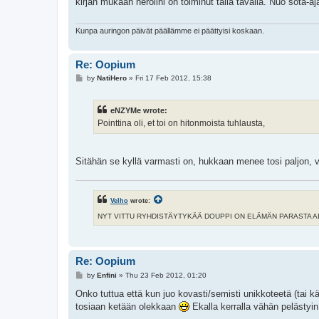
kirjan mukaan heroiini on toiminut tällä tavalla. Nuo sota-aj
Kunpa auringon päivät päällämme ei päättyisi koskaan.
Re: Oopium
P
by
NatiHero
»
Fri 17 Feb 2012, 15:38
o
s
t
eNZYMe wrote:
Pointtina oli, et toi on hitonmoista tuhlausta,
Sitähän se kyllä varmasti on, hukkaan menee tosi paljon, v
Velho
wrote:
NYT VITTU RYHDISTÄYTYKÄÄ DOUPPI ON ELÄMÄN PARASTA AIKAA 
Re: Oopium
P
by
Enfini
»
Thu 23 Feb 2012, 01:20
o
s
Onko tuttua että kun juo kovasti/semisti unikkoteetä (tai kä
t
tosiaan ketään olekkaan
Ekalla kerralla vähän pelästyin