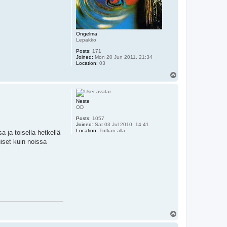
Ongelma
Lepakko
Posts:
171
Joined:
Mon 20 Jun 2011, 21:34
Location:
03
T
o
p
Neste
OD
Posts:
1057
Joined:
Sat 03 Jul 2010, 14:41
Location:
Tutkan alla
 ja toisella hetkellä
iset kuin noissa
T
o