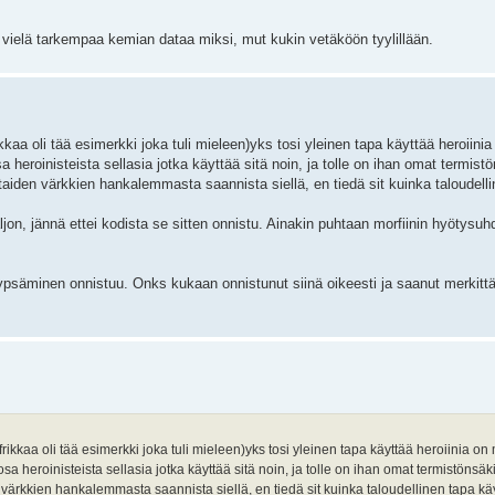
tää vielä tarkempaa kemian dataa miksi, mut kukin vetäköön tyylillään.
kkaa oli tää esimerkki joka tuli mieleen)yks tosi yleinen tapa käyttää heroiini
heroinisteista sellasia jotka käyttää sitä noin, ja tolle on ihan omat termistö
iden värkkien hankalemmasta saannista siellä, en tiedä sit kuinka taloudelli
jon, jännä ettei kodista se sitten onnistu. Ainakin puhtaan morfiinin hyötysu
 lypsäminen onnistuu. Onks kukaan onnistunut siinä oikeesti ja saanut merkittä
ikkaa oli tää esimerkki joka tuli mieleen)yks tosi yleinen tapa käyttää heroiinia on
a heroinisteista sellasia jotka käyttää sitä noin, ja tolle on ihan omat termistönsäk
ärkkien hankalemmasta saannista siellä, en tiedä sit kuinka taloudellinen tapa käy