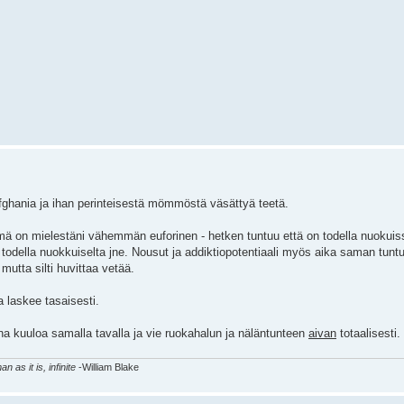
fghania ja ihan perinteisestä mömmöstä väsättyä teetä.
mä on mielestäni vähemmän euforinen - hetken tuntuu että on todella nuokuissa
 todella nuokkuiselta jne. Nousut ja addiktiopotentiaali myös aika saman tuntu
mutta silti huvittaa vetää.
a laskee tasaisesti.
a kuuloa samalla tavalla ja vie ruokahalun ja näläntunteen
aivan
totaalisesti.
as it is, infinite
-William Blake