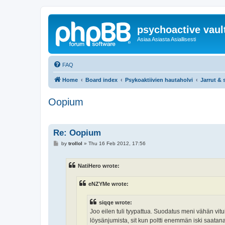
psychoactive vaul
Asiaa Asiasta Asiallisesti
FAQ
Home
Board index
Psykoaktiivien hautaholvi
Jarrut & s
Oopium
Re: Oopium
P
by
trollol
»
Thu 16 Feb 2012, 17:56
o
s
t
NatiHero wrote:
eNZYMe wrote:
siqqe wrote:
Joo eilen tuli tyypattua. Suodatus meni vähän vitui
löysänjumista, sit kun poltti enemmän iski saatan