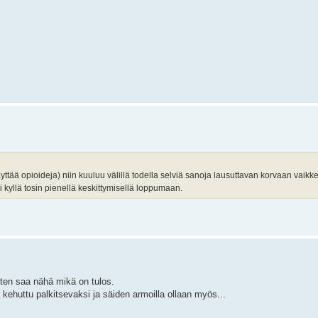
käyttää opioideja) niin kuuluu välillä todella selviä sanoja lausuttavan korvaan vaik
i kyllä tosin pienellä keskittymisellä loppumaan.
oten saa nähä mikä on tulos.
ta kehuttu palkitsevaksi ja säiden armoilla ollaan myös...