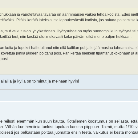
init hukkaan ja vapotettavaa tavaraa on äärimmäisen vaikea tehdä kodista. Edes mel
ttäväksi .Pitäisi kerätä lateksia itse loppukesäestä kodista, jos haluaa polttamista 
xia, mut vaikutus on lyhytkestonen. Hyötysuhde on myös huonompi kuin syötynä tai t
keittää teet, niin kestää olot mukavasti koko päivän, eikä mene paljon hukkaan.
n kotia ja lopuksi haihduttanut niin että kattilan pohjalle jää mustaa tahnamaista t
 kovettua jonka jälkeen polttanu pois. Pari kertaa melkein tipahtanut kokonaan ja ai
posti.
llailla ja kyllä on toiminut ja meinaan hyvin!
e reilusti enemmän kun suun kautta. Kotaliemen koostumus on sellasta, että e
n. Vähän kun heroiinia tunkisi tupakan kanssa piippuun. Toimii, mutta 1/10 iv:
sesti jos pelkästään polttaa juomatta ensin teetä, vaikutus ei kestä montaa 