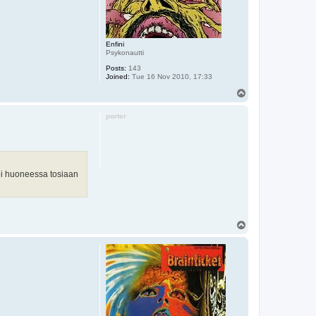
Enfini
Psykonautti
Posts:
143
Joined:
Tue 16 Nov 2010, 17:33
T
o
p
porter
kei huoneessa tosiaan
T
o
p