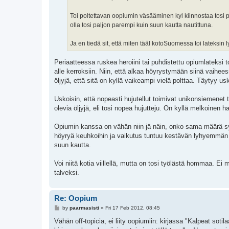
Toi poltettavan oopiumin väsääminen kyl kiinnostaa tosi p
olla tosi paljon parempi kuin suun kautta nautittuna.
Ja en tiedä sit, että miten tääl kotoSuomessa toi lateksin
Periaatteessa ruskea heroiini tai puhdistettu opiumlateksi t
alle kerroksiin. Niin, että alkaa höyrystymään siinä vaihe
öljyjä, että sitä on kyllä vaikeampi vielä polttaa. Täytyy usk
Uskoisin, että nopeasti hujutellut toimivat unikonsiemenet 
olevia öljyjä, eli tosi nopea hujutteju. On kyllä melkoinen h
Opiumin kanssa on vähän niin jä näin, onko sama määrä s
höyryä keuhkoihin ja vaikutus tuntuu kestävän lyhyemmän aj
suun kautta.
Voi niitä kotia viillellä, mutta on tosi työlästä hommaa. E
talveksi.
Re: Oopium
P
by
paarmasisti
»
Fri 17 Feb 2012, 08:45
o
s
Vähän off-topicia, ei liity oopiumiin: kirjassa "Kalpeat soti
t