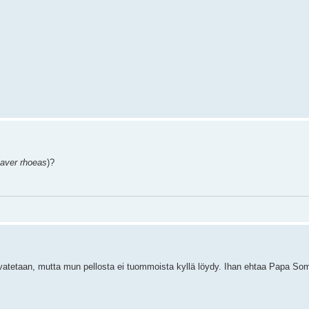
aver rhoeas
)?
asvatetaan, mutta mun pellosta ei tuommoista kyllä löydy. Ihan ehtaa Papa So