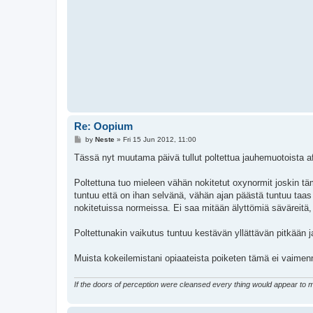
Re: Oopium
P
by
Neste
»
Fri 15 Jun 2012, 11:00
o
s
Tässä nyt muutama päivä tullut poltettua jauhemuotoista a
t
Poltettuna tuo mieleen vähän nokitetut oxynormit joskin tä
tuntuu että on ihan selvänä, vähän ajan päästä tuntuu taas
nokitetuissa normeissa. Ei saa mitään älyttömiä säväreitä, 
Poltettunakin vaikutus tuntuu kestävän yllättävän pitkään j
Muista kokeilemistani opiaateista poiketen tämä ei vaimenn
If the doors of perception were cleansed every thing would appear to man 