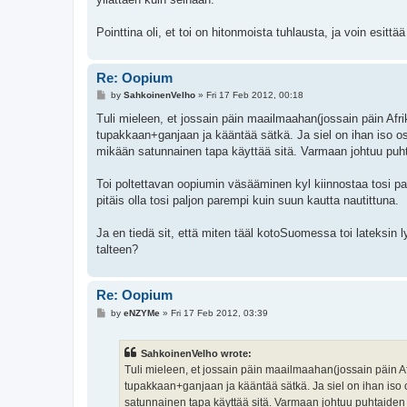
Pointtina oli, et toi on hitonmoista tuhlausta, ja voin esit
Re: Oopium
P
by
SahkoinenVelho
»
Fri 17 Feb 2012, 00:18
o
s
Tuli mieleen, et jossain päin maailmaahan(jossain päin Afri
t
tupakkaan+ganjaan ja kääntää sätkä. Ja siel on ihan iso osa 
mikään satunnainen tapa käyttää sitä. Varmaan johtuu puhta
Toi poltettavan oopiumin väsääminen kyl kiinnostaa tosi pal
pitäis olla tosi paljon parempi kuin suun kautta nautittuna.
Ja en tiedä sit, että miten tääl kotoSuomessa toi lateksin
talteen?
Re: Oopium
P
by
eNZYMe
»
Fri 17 Feb 2012, 03:39
o
s
t
SahkoinenVelho wrote:
Tuli mieleen, et jossain päin maailmaahan(jossain päin Afr
tupakkaan+ganjaan ja kääntää sätkä. Ja siel on ihan iso os
satunnainen tapa käyttää sitä. Varmaan johtuu puhtaiden v