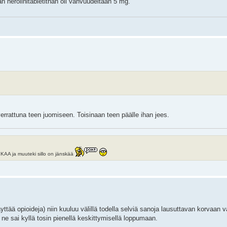
an heroiinitabletithan oli vahvuudeltaan 5 mg.
errattuna teen juomiseen. Toisinaan teen päälle ihan jees.
ja muuteki sillo on jänskää
yttää opioideja) niin kuuluu välillä todella selviä sanoja lausuttavan korvaan
 ne sai kyllä tosin pienellä keskittymisellä loppumaan.