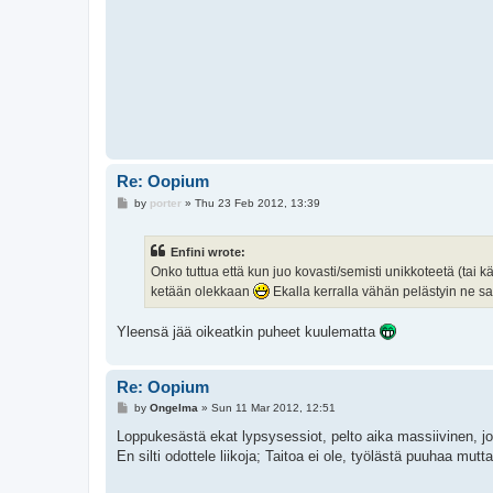
Re: Oopium
P
by
porter
»
Thu 23 Feb 2012, 13:39
o
s
t
Enfini wrote:
Onko tuttua että kun juo kovasti/semisti unikkoteetä (tai 
ketään olekkaan
Ekalla kerralla vähän pelästyin ne sa
Yleensä jää oikeatkin puheet kuulematta
Re: Oopium
P
by
Ongelma
»
Sun 11 Mar 2012, 12:51
o
s
Loppukesästä ekat lypsysessiot, pelto aika massiivinen, j
t
En silti odottele liikoja; Taitoa ei ole, työlästä puuhaa mut