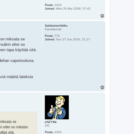
Posts:
1024
Joined:
Wed 26 Mar 2008, 07:42
T
o
p
SahkoinenVelho
Kameleontti
Posts:
770
a on miksata se
Joined:
Sun 27 Jun 2010, 21:17
nsäkin ettei oo
nen tapa käyttää sitä.
hdehan vaporisoituna
viä määriä lateksia
T
o
p
 miksata se
eNZYMe
OD
in ettei oo mikään
ttää sitä.
Posts:
1024