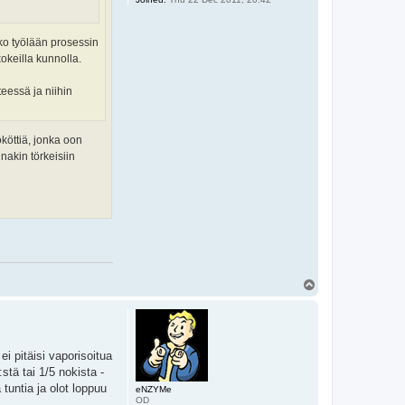
ko työlään prosessin
kokeilla kunnolla.
eessä ja niihin
ököttiä, jonka oon
nakin törkeisiin
T
o
p
i pitäisi vaporisoitua
stä tai 1/5 nokista -
tuntia ja olot loppuu
eNZYMe
OD