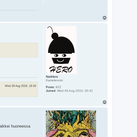
T
o
p
NatiHero
Kameleontti
Wed 28 Aug 2019, 19:34
Posts:
822
Joined:
Wed 04 Aug 2010, 00:31
T
o
p
 vaikkei huoneessa