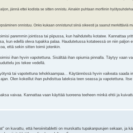
aljon, jännä ettei kodista se sitten onnistu. Ainakin puhtaan morfiinin hyötysuhdeha
 lypsäminen onnistuu. Onks kukaan onnistunut siinä oikeesti ja saanut merkittäviä m
oimisi paremmin jointissa tai piipussa, kun haihduteltu kotatee. Kannattaa yrit
essa, kun edellä oleva tupakka palaa. Haudutetussa kotateessä on niin paljon 
oa, että sekin sitten toimii jotenkin.
toimisi ihan hyvin vapotettuna. Sisältää ihan opiumia pinnalla. Täytyy vaan va
auduttelu jos tekee vedellä.
yötynä tai vapotettuna tehokkaampaa... Käytännössä hyvin vaikeata saada i
an. Olen kokeillut ihan puhdisttua lateksia teen seassa ja vapotettuna. Itse
i maksa vaivaa. Kannattaa vaan käyttää tuoreena teeheen minkä ehtii ja kuivat
laat" on kuvattu, että heroiinitabletti on murskattu tupakanpurujen sekaan, ja kä