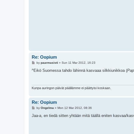
Re: Oopium
P
by
paarmasisti
»
Sun 11 Mar 2012, 16:23
o
s
^Eikö Suomessa tahdo lähinnä kasvaaa silkkiunikkoa (
Pap
t
Kunpa auringon päivät päällämme ei päättyisi koskaan.
Re: Oopium
P
by
Ongelma
»
Mon 12 Mar 2012, 08:36
o
s
Jaa-a, en tiedä sitten yhtään mitä täällä eniten kasvaa/k
t