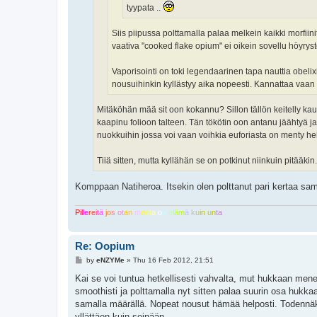
tyypata ..
Siis piipussa polttamalla palaa melkein kaikki morfi
vaativa "cooked flake opium" ei oikein sovellu höyryste
Vaporisointi on toki legendaarinen tapa nauttia obeli
nousuihinkin kyllästyy aika nopeesti. Kannattaa vaan 
Mitäköhän mää sit oon kokannu? Sillon tällön keitelly kaua
kaapinu folioon talteen. Tän tökötin oon antanu jäähtyä ja
nuokkuihin jossa voi vaan voihkia euforiasta on menty hel
Tiiä sitten, mutta kyllähän se on potkinut niinkuin pitääkin.
Komppaan Natiheroa. Itsekin olen polttanut pari kertaa sama
P
i
l
l
e
r
e
i
t
ä
j
o
s
o
t
a
n
m
o
n
t
a
o
n
e
l
ä
m
ä
k
u
i
n
u
n
t
a
Re: Oopium
P
by
eNZYMe
»
Thu 16 Feb 2012, 21:51
o
s
Kai se voi tuntua hetkellisesti vahvalta, mut hukkaan mene
t
smoothisti ja polttamalla nyt sitten palaa suurin osa hukkaa
samalla määrällä. Nopeat nousut hämää helposti. Todennäköi
yllättäen kuin seinään.