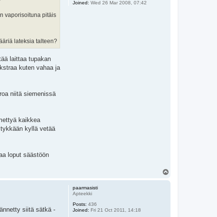
Joined:
Wed 26 Mar 2008, 07:42
n vaporisoituna pitäis
ääriä lateksia talteen?
tää laittaa tupakan
ekstraa kuten vahaa ja
roa niitä siemenissä
mettyä kaikkea
 tykkään kyllä vetää
taa loput säästöön
T
o
p
paarmasisti
Apteekki
Posts:
436
ännetty siitä sätkä -
Joined:
Fri 21 Oct 2011, 14:18