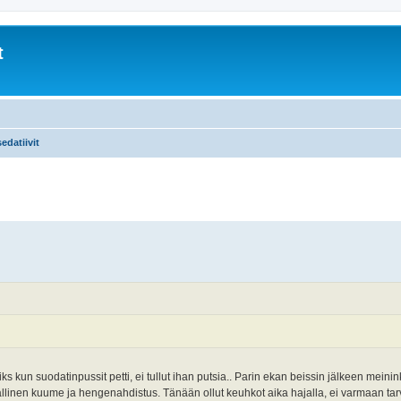
t
edatiivit
ks kun suodatinpussit petti, ei tullut ihan putsia.. Parin ekan beissin jälkeen meinink
allinen kuume ja hengenahdistus. Tänään ollut keuhkot aika hajalla, ei varmaan ta