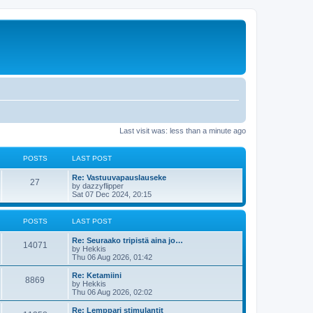
Last visit was: less than a minute ago
POSTS
LAST POST
Re: Vastuuvapauslauseke
27
by
dazzyflipper
Sat 07 Dec 2024, 20:15
POSTS
LAST POST
Re: Seuraako tripistä aina jo…
14071
by
Hekkis
Thu 06 Aug 2026, 01:42
Re: Ketamiini
8869
by
Hekkis
Thu 06 Aug 2026, 02:02
Re: Lemppari stimulantit