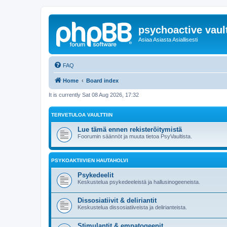
psychoactive vaul
Asiaa Asiasta Asiallisesti
FAQ
Home
Board index
It is currently Sat 08 Aug 2026, 17:32
TERVETULOA VAULTTIIN
Lue tämä ennen rekisteröitymistä
Foorumin säännöt ja muuta tietoa PsyVaultista.
PSYKOAKTIIVIEN HAUTAHOLVI
Psykedeelit
Keskustelua psykedeeleistä ja hallusinogeeneista.
Dissosiatiivit & deliriantit
Keskustelua dissosiatiiveista ja delirianteista.
Stimulantit & empatogeenit