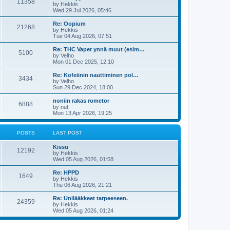
11358
by
Hekkis
Wed 29 Jul 2026, 05:46
Re: Oopium
21268
by
Hekkis
Tue 04 Aug 2026, 07:51
Re: THC Vapet ynnä muut (esim…
5100
by
Velho
Mon 01 Dec 2025, 12:10
Re: Kofeiinin nauttiminen pol…
3434
by
Velho
Sun 29 Dec 2024, 18:00
noniin rakas rometor
6888
by
nut
Mon 13 Apr 2026, 19:25
POSTS
LAST POST
Kissu
12192
by
Hekkis
Wed 05 Aug 2026, 01:58
Re: HPPD
1649
by
Hekkis
Thu 06 Aug 2026, 21:21
Re: Unilääkkeet tarpeeseen.
24359
by
Hekkis
Wed 05 Aug 2026, 01:24