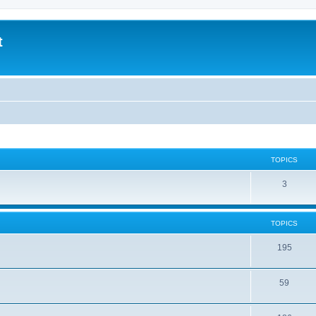
t
TOPICS
3
TOPICS
195
59