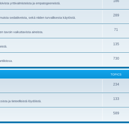
186
oivista yrttivalmisteista ja empatogeeneistä.
289
muista sedatiiveista, sekä niiden turvallisesta käytöstä.
71
n tavoin vaikuttavista aineista.
135
eistä.
730
ntiloissa.
TOPICS
234
133
ista ja tieteellisistä löydöistä.
589