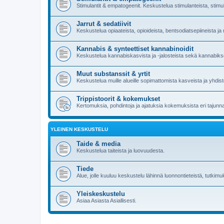
Stimulantit & empatogeenit. Keskustelua stimulanteista, stimul
Jarrut & sedatiivit
Keskustelua opiaateista, opioideista, bentsodiatsepiineista ja 
Kannabis & synteettiset kannabinoidit
Keskustelua kannabiskasvista ja -jalosteista sekä kannabikse
Muut substanssit & yrtit
Keskustelua muille alueille sopimattomista kasveista ja yhdist
Trippistoorit & kokemukset
Kertomuksia, pohdintoja ja ajatuksia kokemuksista eri tajunna
YLEINEN KESKUSTELU
Taide & media
Keskustelua taiteista ja luovuudesta.
Tiede
Alue, jolle kuuluu keskustelu lähinnä luonnontieteistä, tutkimuks
Yleiskeskustelu
Asiaa Asiasta Asiallisesti.