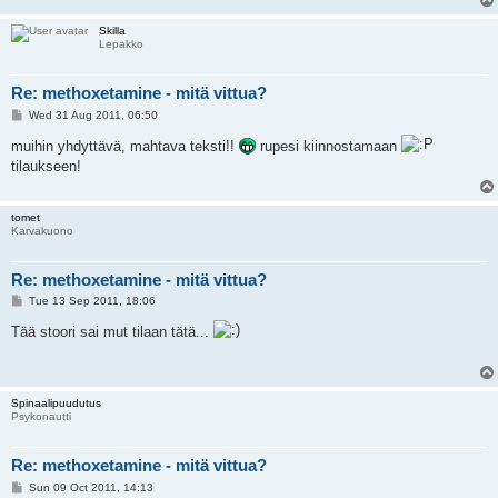
Skilla
Lepakko
Re: methoxetamine - mitä vittua?
P
Wed 31 Aug 2011, 06:50
o
s
muihin yhdyttävä, mahtava teksti!!
rupesi kiinnostamaan
t
tilaukseen!
tomet
Karvakuono
Re: methoxetamine - mitä vittua?
P
Tue 13 Sep 2011, 18:06
o
s
Tää stoori sai mut tilaan tätä...
t
Spinaalipuudutus
Psykonautti
Re: methoxetamine - mitä vittua?
P
Sun 09 Oct 2011, 14:13