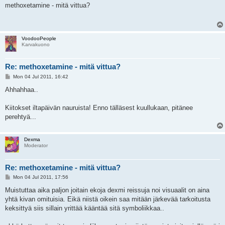
s
methoxetamine - mitä vittua?
t
VoodooPeople
Karvakuono
Re: methoxetamine - mitä vittua?
P
Mon 04 Jul 2011, 16:42
o
s
Ahhahhaa..
t
Kiitokset iltapäivän nauruista! Enno tälläsest kuullukaan, pitänee
perehtyä...
Dexma
Moderator
Re: methoxetamine - mitä vittua?
P
Mon 04 Jul 2011, 17:56
o
s
Muistuttaa aika paljon joitain ekoja dexmi reissuja noi visuaalit on aina
t
yhtä kivan omituisia. Eikä niistä oikein saa mitään järkevää tarkoitusta
keksittyä siis sillain yrittää kääntää sitä symboliikkaa..