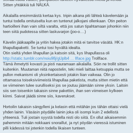
Sitten yhtäkkiä tuli NÄLKÄ.
Aikalailla ensimmäistä kertaa kys. tripin aikana piti lähteä kävelemään ja
tuntui todella omituiselta kun en tuntenut jalkojani ollenkaan. Otin peiton
hartioilleni ihan vain siltä varalta, että jos satun tipahtamaan johonkin niin
teen siitä pudotessa sitten laskuvarjon (joo-o....)
Kävelin jääkaapille ja yritin hakea jotakin mitä ei tarvitse väsätä. HK:n
lihapullapaketti. Se tuntui tosi hyvältä idealta.
Otin sieltä yhden lihapullan ja katsoin sitä, kys lihapullassa oli
http://static.tumblr.com/noiu98j/gUplb4 ... llface.jpg
Trollface.
Tämä ihmetytti kovasti ja pisti nauramaan aikalailla. Söin ne trollit sitten
kuitenkin. Muutaman niitä napostelin, teki mieli laittaa ketsuppia mutta se
pullon mekanismi oli yksinkertaisesti jotakin liian vaikeaa. Olin jo
ottamassa toiseksiviimeistä lihapullaa paketista, mutta sitten mietin että
se viimeinen tulee surulliseksi jos se joutuu jäämään sinne yksin. Laitoin
siis sen toisenkin takaisin sinne pakettiin, ihan sen viimeisen kylkeen
kiinni. Saivat jäädä sinne siis, kaverukset.
Hortoilin takaisin sängylleni ja kelasin että mitähän jos tähän ottaisi vielä
yhden lainin. Väsäsin pöydälle lainin joka oli isompi kuin 2 edellistä
yhteensä. Tuli jostain syystä todella nisti olo siitä. En ollut aikaisemmin
pahemmin mitään nokkaani snoraillut, ja nyt pöydän vieressä istuminen
pilli kädessä toi jotenkin todella likaisen tunteen.