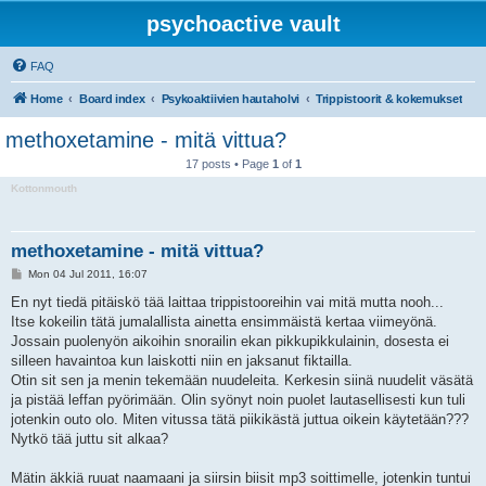
psychoactive vault
FAQ
Home
Board index
Psykoaktiivien hautaholvi
Trippistoorit & kokemukset
methoxetamine - mitä vittua?
17 posts • Page
1
of
1
Kottonmouth
methoxetamine - mitä vittua?
P
Mon 04 Jul 2011, 16:07
o
s
En nyt tiedä pitäiskö tää laittaa trippistooreihin vai mitä mutta nooh...
t
Itse kokeilin tätä jumalallista ainetta ensimmäistä kertaa viimeyönä.
Jossain puolenyön aikoihin snorailin ekan pikkupikkulainin, dosesta ei
silleen havaintoa kun laiskotti niin en jaksanut fiktailla.
Otin sit sen ja menin tekemään nuudeleita. Kerkesin siinä nuudelit väsätä
ja pistää leffan pyörimään. Olin syönyt noin puolet lautasellisesti kun tuli
jotenkin outo olo. Miten vitussa tätä piikikästä juttua oikein käytetään???
Nytkö tää juttu sit alkaa?
Mätin äkkiä ruuat naamaani ja siirsin biisit mp3 soittimelle, jotenkin tuntui