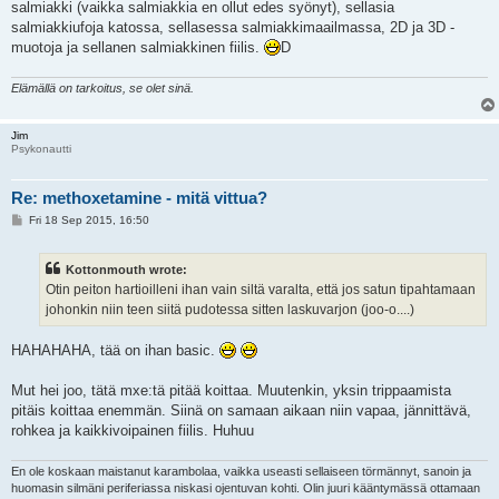
salmiakki (vaikka salmiakkia en ollut edes syönyt), sellasia
salmiakkiufoja katossa, sellasessa salmiakkimaailmassa, 2D ja 3D -
muotoja ja sellanen salmiakkinen fiilis.
D
Elämällä on tarkoitus, se olet sinä.
Jim
Psykonautti
Re: methoxetamine - mitä vittua?
P
Fri 18 Sep 2015, 16:50
o
s
t
Kottonmouth wrote:
Otin peiton hartioilleni ihan vain siltä varalta, että jos satun tipahtamaan
johonkin niin teen siitä pudotessa sitten laskuvarjon (joo-o....)
HAHAHAHA, tää on ihan basic.
Mut hei joo, tätä mxe:tä pitää koittaa. Muutenkin, yksin trippaamista
pitäis koittaa enemmän. Siinä on samaan aikaan niin vapaa, jännittävä,
rohkea ja kaikkivoipainen fiilis. Huhuu
En ole koskaan maistanut karambolaa, vaikka useasti sellaiseen törmännyt, sanoin ja
huomasin silmäni periferiassa niskasi ojentuvan kohti. Olin juuri kääntymässä ottamaan