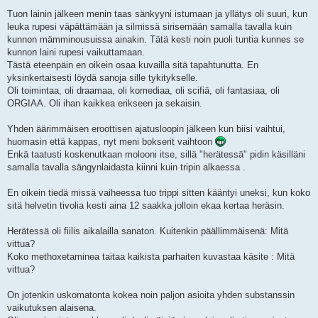
Tuon lainin jälkeen menin taas sänkyyni istumaan ja yllätys oli suuri, kun
leuka rupesi väpättämään ja silmissä sirisemään samalla tavalla kuin
kunnon mämminousuissa ainakin. Tätä kesti noin puoli tuntia kunnes se
kunnon laini rupesi vaikuttamaan.
Tästä eteenpäin en oikein osaa kuvailla sitä tapahtunutta. En
yksinkertaisesti löydä sanoja sille tykitykselle.
Oli toimintaa, oli draamaa, oli komediaa, oli scifiä, oli fantasiaa, oli
ORGIAA. Oli ihan kaikkea erikseen ja sekaisin.
Yhden äärimmäisen eroottisen ajatusloopin jälkeen kun biisi vaihtui,
huomasin että kappas, nyt meni bokserit vaihtoon
Enkä taatusti koskenutkaan molooni itse, sillä "herätessä" pidin käsilläni
samalla tavalla sängynlaidasta kiinni kuin tripin alkaessa .
En oikein tiedä missä vaiheessa tuo trippi sitten kääntyi uneksi, kun koko
sitä helvetin tivolia kesti aina 12 saakka jolloin ekaa kertaa heräsin.
Herätessä oli fiilis aikalailla sanaton. Kuitenkin päällimmäisenä: Mitä
vittua?
Koko methoxetaminea taitaa kaikista parhaiten kuvastaa käsite : Mitä
vittua?
On jotenkin uskomatonta kokea noin paljon asioita yhden substanssin
vaikutuksen alaisena.