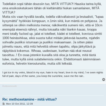
o
s
Todellakin sopii tähän doussiin tuo, MITÄ VITTUA?! Hauska tarina kyllä,
t
oma ensikosketukseni tähän oli kieltämättä hiukan samanlainen, MITÄ
VITTUA?
Mutta siis vaan hyvällä tavalla, todella väkivaltaisesti ja brutaalisti, "lupaa
kysymättä" hyökkäsi kimppuun, n.1min siitä, kun mäntä on pohjassa. Ja
sittenpä se olikin melkoista menoa; näkökenttä sumeni niin, että ei 10cm
enempää eteensä nähnyt, mutta toisaalta näki liiankin kauas, kroppa
meni totally fucked up, jalat ei totelleet, kädet ei totelleet, korvissa sirritti
1000 heinäsirkkaa, eikä suusta tullut mitään järkevää lausetta, rojahdin
sohvalle puoliksi istumaan ja puoliksi makaamaan. Ja sitten pääsi
julmettu nauru, että mitä helvettiä oikeen tapahtu, olipa järkyttävä ja
räjäyttävä kokemus. Whoaa, uudestaan, kunhan nää ekat nousut
tasoittuu..! En osaa jotenkin kuvailla sitä oloa ja tunnetta, mitä tästä
tulee, mutta kyllä siinä sulattelemista onkin. Ehdottomasti äärimmäisen
euforista, helvetin kieroutunutta, mutta silti letkeää.
I got ice in my veins, blood in my eye, hate in my heart, love in my mind, i´ve seen nights
full of pain, days of the same, you keep the sunshine, save me the rain..
Kottonmouth
Re: methoxetamine - mitä vittua?
P
Mon 10 Oct 2011, 12:39