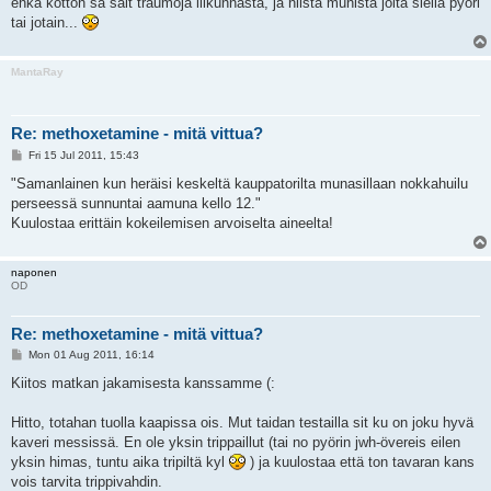
ehkä kotton sä sait traumoja liikunnasta, ja niistä munista joita siellä pyöri
tai jotain...
MantaRay
Re: methoxetamine - mitä vittua?
P
Fri 15 Jul 2011, 15:43
o
s
"Samanlainen kun heräisi keskeltä kauppatorilta munasillaan nokkahuilu
t
perseessä sunnuntai aamuna kello 12."
Kuulostaa erittäin kokeilemisen arvoiselta aineelta!
naponen
OD
Re: methoxetamine - mitä vittua?
P
Mon 01 Aug 2011, 16:14
o
s
Kiitos matkan jakamisesta kanssamme (:
t
Hitto, totahan tuolla kaapissa ois. Mut taidan testailla sit ku on joku hyvä
kaveri messissä. En ole yksin trippaillut (tai no pyörin jwh-övereis eilen
yksin himas, tuntu aika tripiltä kyl
) ja kuulostaa että ton tavaran kans
vois tarvita trippivahdin.