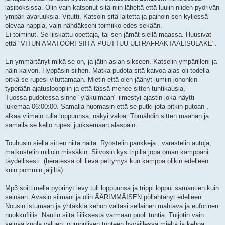
lasiboksissa. Olin vain katsonut sitä niin läheltä että luulin niiden pyörivän
ympäri avaruuksia. Vitutti. Katsoin sitä laitetta ja painoin sen kyljessä
olevaa nappia, vain nähdäkseni toimiiko edes sekään.
Ei toiminut. Se liiskattu opettaja, tai sen jämät siellä maassa. Huusivat
että "VITUN AMATÖÖRI SIITÄ PUUTTUU ULTRAFRAKTAALISULAKE".
En ymmärtänyt mikä se on, ja jätin asian sikseen. Katselin ympärilleni ja
näin kaivon. Hyppäsin siihen. Matka pudota sitä kaivoa alas oli todella
pitkä se rupesi vituttamaan. Mietin että olen jäänyt jumiin johonkin
typerään ajatuslooppiin ja että tässä menee sitten tuntikausia,
Tuossa pudotessa sinne "yläkulmaan" ilmestyi ajastin joka näytti
lukemaa 06:00:00. Samalla huomasin että se putki jota pitkin putoan ,
alkaa viimein tulla loppuunsa, näkyi valoa. Tömähdin sitten maahan ja
samalla se kello rupesi juoksemaan alaspäin.
Touhusin siellä sitten niitä näitä. Ryöstelin pankkeja , varastelin autoja,
matkustelin milloin missäkin. Siivosin kys tripillä jopa oman kämppäni
täydellisesti. (herätessä oli lievä pettymys kun kämppä olikin edelleen
kuin pommin jäljiltä).
Mp3 soittimella pyörinyt levy tuli loppuunsa ja trippi loppui samantien kuin
seinään. Avasin silmäni ja olin ÄÄRIMMÄISEN pöllähtänyt edelleen.
Nousin istumaan ja yhtäkkiä kehon valtasi sellainen mahtava ja euforinen
nuokkufiilis. Nautin siitä fiiliksestä varmaan puoli tuntia. Tuijotin vain
seinää kuola valuen, pumpulisen tunteen hyväillessä mieltä ja kehoa.