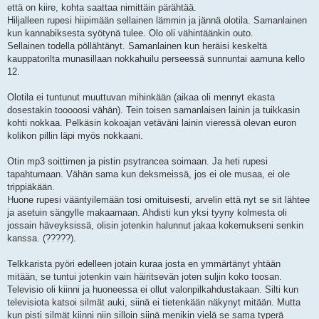
että on kiire, kohta saattaa nimittäin pärähtää.
Hiljalleen rupesi hiipimään sellainen lämmin ja jännä olotila. Samanlainen
kun kannabiksesta syötynä tulee. Olo oli vähintäänkin outo.
Sellainen todella pöllähtänyt. Samanlainen kun heräisi keskeltä
kauppatorilta munasillaan nokkahuilu perseessä sunnuntai aamuna kello
12.
Olotila ei tuntunut muuttuvan mihinkään (aikaa oli mennyt ekasta
dosestakin tooooosi vähän). Tein toisen samanlaisen lainin ja tuikkasin
kohti nokkaa. Pelkäsin kokoajan vetäväni lainin vieressä olevan euron
kolikon pillin läpi myös nokkaani.
Otin mp3 soittimen ja pistin psytrancea soimaan. Ja heti rupesi
tapahtumaan. Vähän sama kun deksmeissä, jos ei ole musaa, ei ole
trippiäkään.
Huone rupesi vääntyilemään tosi omituisesti, arvelin että nyt se sit lähtee
ja asetuin sängylle makaamaan. Ahdisti kun yksi tyyny kolmesta oli
jossain häveyksissä, olisin jotenkin halunnut jakaa kokemukseni senkin
kanssa. (?????).
Telkkarista pyöri edelleen jotain kuraa josta en ymmärtänyt yhtään
mitään, se tuntui jotenkin vain häiritsevän joten suljin koko toosan.
Televisio oli kiinni ja huoneessa ei ollut valonpilkahdustakaan. Silti kun
televisiota katsoi silmät auki, siinä ei tietenkään näkynyt mitään. Mutta
kun pisti silmät kiinni niin silloin siinä menikin vielä se sama typerä