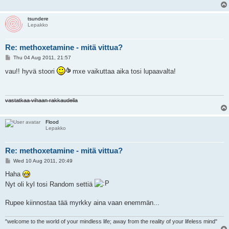
tsundere
Lepakko
Re: methoxetamine - mitä vittua?
P
Thu 04 Aug 2011, 21:57
o
s
vau!! hyvä stoori
mxe vaikuttaa aika tosi lupaavalta!
t
vastatkaa vihaan rakkaudella
Flood
Lepakko
Re: methoxetamine - mitä vittua?
P
Wed 10 Aug 2011, 20:49
o
s
Haha
t
Nyt oli kyl tosi Random settiä
Rupee kiinnostaa tää myrkky aina vaan enemmän...
"welcome to the world of your mindless life; away from the reality of your lifeless mind"