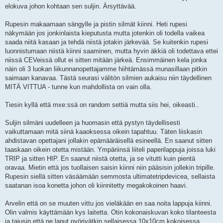
elokuva johon kohtaan sen suljin. Ärsyttävää.
Rupesin makaamaan sängylle ja pistin silmät kiinni. Heti rupesi
näkymään jos jonkinlaista kieputusta mutta jotenkin oli todella vaikea
saada niitä kasaan ja tehdä niistä jotakin järkevää. Se kuitenkin rupesi
luonnistumaan niistä kiinni saaminen, mutta hyvin äkkiä oli todettava ettei
niissä CEVeissä ollut ei sitten mitään järkeä. Ensimmäinen kela jonka
näin oli 3 luokan liikunnanopettajamme hiihtämässä munasillaan pitkin
saimaan kanavaa. Tästä seurasi välitön silmien aukaisu niin täydellinen
MITÄ VITTUA - tunne kun mahdollista on vain olla.
Tiesin kyllä että mxe:ssä on random settiä mutta siis hei, oikeasti..
Suljin silmäni uudelleen ja huomasin että pystyn täydellisesti
vaikuttamaan mitä siinä kaaoksessa oikein tapahtuu. Täten liiskasin
ahdistavan opettajani jollakin epämääräisellä esineellä. En saanut sitten
taaskaan oikein otetta mistään. Ympäriinsä liiteli paperilappuja joissa luki
TRIP ja sitten HIP. En saanut niistä otetta, ja se vitutti kuin pientä
oravaa. Mietin että jos tuollaisen saisin kiinni niin pääsisin jollekin tripille.
Rupesin siellä sitten väsäämään semmosta ultimatetripdevicea, sellaista
saatanan isoa konetta johon oli kiinnitetty megakokoinen haavi.
Arvelin että on se muuten vittu jos vieläkään en saa noita lappuja kiinni.
Olin valmis käyttämään kys laitetta. Otin kokonaiskuvan koko tilanteesta
ja tajusin että ne laput pyörivätkin sellaisessa 10x10cm kokoisessa