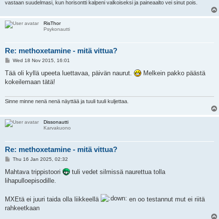
vastaan suudelmasi, kun horisontti kalpeni valkoiseksi ja paineaalto vei sinut pois.
RisThor
Psykonautti
Re: methoxetamine - mitä vittua?
P
Wed 18 Nov 2015, 16:01
o
s
Tää oli kyllä upeeta luettavaa, päivän naurut.
Melkein pakko päästä
t
kokeilemaan tätä!
Sinne minne nenä nenä näyttää ja tuuli tuuli kuljettaa.
Dissonautti
Karvakuono
Re: methoxetamine - mitä vittua?
P
Thu 16 Jan 2025, 02:32
o
s
Mahtava trippistoori
tuli vedet silmissä naurettua tolla
t
lihapulloepisodille.
MXEtä ei juuri taida olla liikkeellä
en oo testannut mut ei riitä
rahkeetkaan