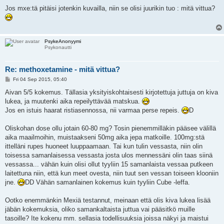
o
s
Jos mxe:tä pitäisi jotenkin kuvailla, niin se olisi juurikin tuo : mitä vittua?
t
PsykeAnonyymi
Psykonautti
Re: methoxetamine - mitä vittua?
P
Fri 04 Sep 2015, 05:40
o
s
Aivan 5/5 kokemus. Tällasia yksityiskohtaisesti kirjotettuja juttuja on kiva
t
lukea, ja muutenki aika repeilyttävää matskua.
Jos en istuis haarat ristiasennossa, nii varmaa perse repeis.
D
Oliskohan dose ollu jotain 60-80 mg? Tosin pienemmilläkin pääsee välillä
aika maailmoihin, muistaakseni 50mg aika jepa matkoille. 100mg:stä
ittelläni rupes huoneet luuppaamaan. Tai kun tulin vessasta, niin olin
toisessa samanlaisessa vessasta josta ulos mennessäni olin taas siinä
vessassa... vähän kuin olisi ollut tyyliin 15 samanlaista vessaa putkeen
laitettuna niin, että kun meet ovesta, niin tuut sen vessan toiseen klooniin
jne.
DD Vähän samanlainen kokemus kuin tyyliin Cube -leffa.
Ootko enemmänkin Mexiä testannut, meinaan että olis kiva lukea lisää
jäbän kokemuksia, oliko samankaltaista juttua vai pääsitkö muille
tasoille? Ite kokenu mm. sellasia todellisuuksia joissa näkyi ja maistui