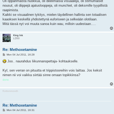
Oli opparimaista nuokkua, oli deelimäisiä visuaaleja, oli stimumaiset
nousut, oli diippejä ajatuslooppeja, oli munchiet, oli deksmille tyypillistä
raapimista.
Kaikki se visuaalinen tykitys, mielen täydellinen hallinta sen totaalisen
kaaoksen keskellä yhdistettynä euforiseen ja selkeään olotilaan.
Mitä tässä nyt voi muuta sanoa kuin wau, milloin uudestaan.....
King Ink
LD50
Re: Methoxetamine
P
Mon 04 Jul 2011, 16:28
o
s
Joo.. naurahdus liikunnanopettaja- kohtaukselle.
t
Kyl, sen verran on pituutta et trippistooreihin vois laittaa. Jos keksit
nimen nii voi vaikka siirtää sinne omaan topikkiinsa?
done.
Kottonmouth
Re: Methoxetamine
P
Mon 04 Jul 2011, 16:31
o