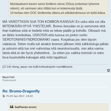
Muistaakseni kaveri sanoi blotteris oleva 250uq (onkohan lyhenne
oikein), eli varmaan yksi riittää kun ei kokemusta tästä.
10 kertaa olen DOC blottereita ottanu,eli pitkäkestoisuus on kyllä tuttua.
MÄ VAROTTASIN SUA TON KOMBON KANSSA! En usko että voi olla
MITENKÄÄN HYVÄ YHISTELMÄ. Bromo itessään on jo semmone että
ihan kaikkea siitä ei tiedetä mitä se tekee päälle ja keholle. Oikeasti mä
en lähtis kombottaa. USKOSIN että tuossa on jonkin sortin
SEROTONIINISYNDROOMANKI vaara. Korjatkaa jos olen täysin
väärässä. Sitten mulla tuli ainakin bromon jälkeen niitä sähköiskuja pähän
ja uskosin että tuo snri vahvistaa sitä neurotoxisuutta. oon aika varma
tästä että ei ole hyvä yhdistelmä.. Ja sitten jos vaikka toimiski ni onko
kiva kuumotella kokoajan että mitä tapahtuu!.
[17:14] <bong_aqua> oot kyllä kohtuukäytön ruumiillistuma
Black7343
Psykonautti
Re: Bromo-Dragonfly
P
Fri 20 Jan 2017, 19:43
o
s
t
SadPanda wrote: