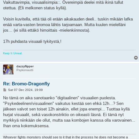
Vaikuttavimpia, visuaalisimpia::. Övereimpiä deelei mitä ikinä tullut
otettua. (Eli melkonen status kyllä).
Voisin kuvitella, että tää oli erään aikakauden deeli.. tuskin mikään lafka
enää varta-vasten bromoa lähtis tarjoamaan. Mutta kuulen mielelläni
jos… (ei sillä ettäkö himoittais -mielenkiinnosta).
17h puhdasta visuaali tykitystä,!
Keep It Unreal.
dazzyflipper
Psykonautti
Re: Bromo-Dragonfly
P
Sat 07 Dec 2024, 19:09
o
s
No tämä on aika sanotaanko "digitaalinen" visuaalien puolesta.
t
"Psykedeelinen/visuaalinen" vaikutus kestää sen ehkä 12h...? Sen
jälkeen valvot sen toiset 12h ainakin, ellet jopa enempi... Tuottaa kyllä
hurjat visuaalit, sekä vasokonstriktio on oikeasti läsnä. Ei tämä nyt
myrkkyä niinkään ole ollut, mutta saa kombojen kanssa olla varovainen...
Ihan oma kokemuksensa.
Whoever fights monsters should see to it that in the process he does not become a