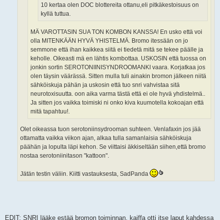
10 kertaa olen DOC blottereita ottanu,eli pitkäkestoisuus on
kyllä tuttua.
MÄ VAROTTASIN SUA TON KOMBON KANSSA! En usko että voi
olla MITENKÄÄN HYVÄ YHISTELMÄ. Bromo itessään on jo
semmone että ihan kaikkea siitä ei tiedetä mitä se tekee päälle ja
keholle. Oikeasti mä en lähtis kombottaa. USKOSIN että tuossa on
jonkin sortin SEROTONIINISYNDROOMANKI vaara. Korjatkaa jos
olen täysin väärässä. Sitten mulla tuli ainakin bromon jälkeen niitä
sähköiskuja pähän ja uskosin että tuo snri vahvistaa sitä
neurotoxisuutta. oon aika varma tästä että ei ole hyvä yhdistelmä..
Ja sitten jos vaikka toimiski ni onko kiva kuumotella kokoajan että
mitä tapahtuu!.
Olet oikeassa tuon serotoniinsydrooman suhteen. Venlafaxin jos jää
ottamatta vaikka viikon ajan, alkaa tulla samanlaisia sähköiskuja
päähän ja lopulta läpi kehon. Se viittaisi äkkiseltään siihen,että bromo
nostaa serotoniinitason "kattoon".
Jätän testin väliin. Kiitti vastauksesta, SadPanda
EDIT: SNRI lääke estää bromon toiminnan, kaiffa otti itse laput kahdessa