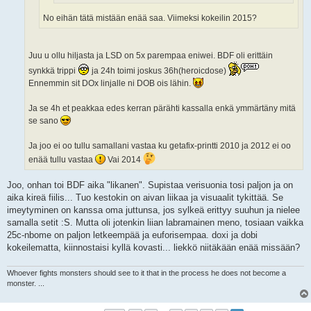
No eihän tätä mistään enää saa. Viimeksi kokeilin 2015?
Juu u ollu hiljasta ja LSD on 5x parempaa eniwei. BDF oli erittäin
synkkä trippi
ja 24h toimi joskus 36h(heroicdose)
Ennemmin sit DOx linjalle ni DOB ois lähin.
Ja se 4h et peakkaa edes kerran pärähti kassalla enkä ymmärtäny mitä
se sano
Ja joo ei oo tullu samallani vastaa ku getafix-printti 2010 ja 2012 ei oo
enää tullu vastaa
Vai 2014
Joo, onhan toi BDF aika "likanen". Supistaa verisuonia tosi paljon ja on
aika kireä fiilis... Tuo kestokin on aivan liikaa ja visuaalit tykittää. Se
imeytyminen on kanssa oma juttunsa, jos sylkeä erittyy suuhun ja nielee
samalla setit :S. Mutta oli jotenkin liian labramainen meno, tosiaan vaikka
25c-nbome on paljon letkeempää ja euforisempaa. doxi ja dobi
kokeilematta, kiinnostaisi kyllä kovasti... liekkö niitäkään enää missään?
Whoever fights monsters should see to it that in the process he does not become a
monster. ...