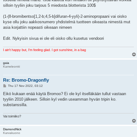
silloin tyyliin joku tarjous 5 miedosta blotterista 100$
(1-(8-bromibentso[1,2-b;4,5-b]difuran-4-yyli)-2-aminopropaani vai oisko
kyse ollu joku aakkosnumero yhdistelmä tuotteen oikeasta nimestä mut
asia korjattiin nopeasti oikeaan nimeen
Edit. Nykyisin sivua ei ole eli oisko ollu kusetus vendoori
I ain't happy but, I'm feeling glad. I got sunshine, in a bag
gaia
Kameleontti
Re: Bromo-Dragonfly
P
Thu 17 Nov 2022, 03:12
o
s
Eikö kukaan enää käytä Bromoo? Ei ole kyl itselläkään tullut vastaan
t
tyyliin 2010 jälkeen. Silloin kyl vedin useamman hyvän tripin ko.
substanssilla.
Vai toimiiko?
DiamondNick
Karvakuono