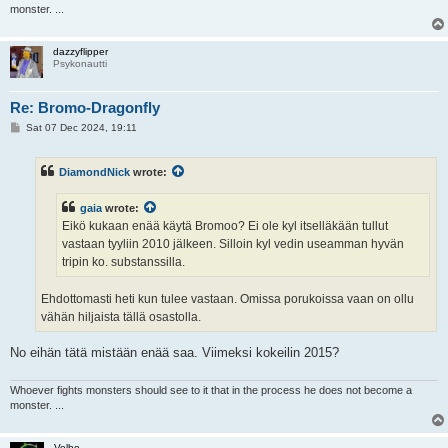
monster. ...
dazzyflipper
Psykonautti
Re: Bromo-Dragonfly
P
Sat 07 Dec 2024, 19:11
o
s
t
DiamondNick
wrote:
gaia
wrote:
Eikö kukaan enää käytä Bromoo? Ei ole kyl itselläkään tullut
vastaan tyyliin 2010 jälkeen. Silloin kyl vedin useamman hyvän
tripin ko. substanssilla.
Ehdottomasti heti kun tulee vastaan. Omissa porukoissa vaan on ollu
vähän hiljaista tällä osastolla.
No eihän tätä mistään enää saa. Viimeksi kokeilin 2015?
Whoever fights monsters should see to it that in the process he does not become a
monster. ...
Velho