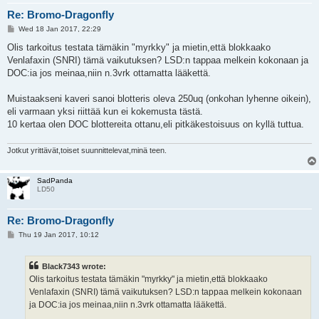
Re: Bromo-Dragonfly
P
Wed 18 Jan 2017, 22:29
o
s
Olis tarkoitus testata tämäkin "myrkky" ja mietin,että blokkaako
t
Venlafaxin (SNRI) tämä vaikutuksen? LSD:n tappaa melkein kokonaan ja
DOC:ia jos meinaa,niin n.3vrk ottamatta lääkettä.
Muistaakseni kaveri sanoi blotteris oleva 250uq (onkohan lyhenne oikein),
eli varmaan yksi riittää kun ei kokemusta tästä.
10 kertaa olen DOC blottereita ottanu,eli pitkäkestoisuus on kyllä tuttua.
Jotkut yrittävät,toiset suunnittelevat,minä teen.
SadPanda
LD50
Re: Bromo-Dragonfly
P
Thu 19 Jan 2017, 10:12
o
s
t
Black7343 wrote:
Olis tarkoitus testata tämäkin "myrkky" ja mietin,että blokkaako
Venlafaxin (SNRI) tämä vaikutuksen? LSD:n tappaa melkein kokonaan
ja DOC:ia jos meinaa,niin n.3vrk ottamatta lääkettä.