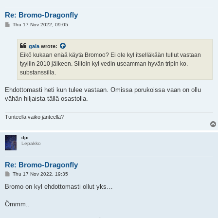
Re: Bromo-Dragonfly
P
Thu 17 Nov 2022, 09:05
o
s
t
gaia
wrote:
Eikö kukaan enää käytä Bromoo? Ei ole kyl itselläkään tullut vastaan
tyyliin 2010 jälkeen. Silloin kyl vedin useamman hyvän tripin ko.
substanssilla.
Ehdottomasti heti kun tulee vastaan. Omissa porukoissa vaan on ollu
vähän hiljaista tällä osastolla.
Tunteella vaiko jänteellä?
dpi
Lepakko
Re: Bromo-Dragonfly
P
Thu 17 Nov 2022, 19:35
o
s
Bromo on kyl ehdottomasti ollut yks…
t
Ömmm..