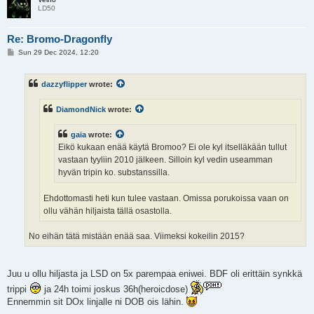
LD50
Re: Bromo-Dragonfly
P
Sun 29 Dec 2024, 12:20
o
s
t
dazzyflipper
wrote:
DiamondNick
wrote:
gaia
wrote:
Eikö kukaan enää käytä Bromoo? Ei ole kyl itselläkään tullut
vastaan tyyliin 2010 jälkeen. Silloin kyl vedin useamman
hyvän tripin ko. substanssilla.
Ehdottomasti heti kun tulee vastaan. Omissa porukoissa vaan on
ollu vähän hiljaista tällä osastolla.
No eihän tätä mistään enää saa. Viimeksi kokeilin 2015?
Juu u ollu hiljasta ja LSD on 5x parempaa eniwei. BDF oli erittäin synkkä
trippi
ja 24h toimi joskus 36h(heroicdose)
Ennemmin sit DOx linjalle ni DOB ois lähin.