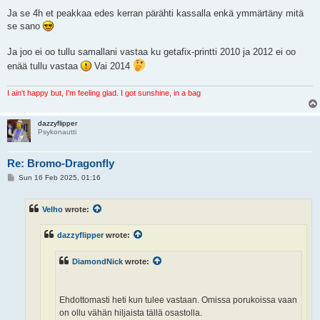
Ja se 4h et peakkaa edes kerran pärähti kassalla enkä ymmärtäny mitä
se sano
Ja joo ei oo tullu samallani vastaa ku getafix-printti 2010 ja 2012 ei oo
enää tullu vastaa
Vai 2014
I ain't happy but, I'm feeling glad. I got sunshine, in a bag
dazzyflipper
Psykonautti
Re: Bromo-Dragonfly
P
Sun 16 Feb 2025, 01:16
o
s
t
Velho
wrote:
dazzyflipper
wrote:
DiamondNick
wrote:
Ehdottomasti heti kun tulee vastaan. Omissa porukoissa vaan
on ollu vähän hiljaista tällä osastolla.