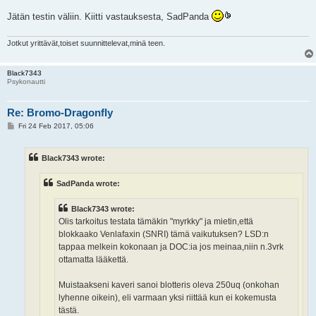
Jätän testin väliin. Kiitti vastauksesta, SadPanda
Jotkut yrittävät,toiset suunnittelevat,minä teen.
Black7343
Psykonautti
Re: Bromo-Dragonfly
P
Fri 24 Feb 2017, 05:06
o
s
t
Black7343 wrote:
SadPanda wrote:
Black7343 wrote:
Olis tarkoitus testata tämäkin "myrkky" ja mietin,että
blokkaako Venlafaxin (SNRI) tämä vaikutuksen? LSD:n
tappaa melkein kokonaan ja DOC:ia jos meinaa,niin n.3vrk
ottamatta lääkettä.
Muistaakseni kaveri sanoi blotteris oleva 250uq (onkohan
lyhenne oikein), eli varmaan yksi riittää kun ei kokemusta
tästä.