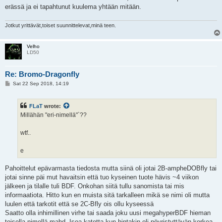
erässä ja ei tapahtunut kuulema yhtään mitään.
Jotkut yrittävät,toiset suunnittelevat,minä teen.
Velho
LD50
Re: Bromo-Dragonfly
P
Sat 22 Sep 2018, 14:19
o
s
t
FLaT
wrote:
Millähän "eri-nimellä"`??
wtf..
e
Pahoittelut epävarmasta tiedosta mutta siinä oli jotai 2B-ampheDOBfly tai
jotai sinne päi mut havaitsin että tuo kyseinen tuote hävis ~4 viikon
jälkeen ja tilalle tuli BDF. Onkohan siitä tullu sanomista tai mis
informaatiota. Hitto kun en muista sitä tarkalleen mikä se nimi oli mutta
luulen että tarkotit että se 2C-Bfly ois ollu kyseessä
Saatto olla inhimillinen virhe tai saada joku uusi megahyperBDF hieman
toisella nimellä mahd. Isoa katetta kun hintakin oli pöyristyttävän korkea