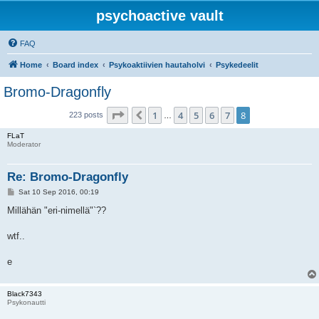
psychoactive vault
FAQ
Home
Board index
Psykoaktiivien hautaholvi
Psykedeelit
Bromo-Dragonfly
Page
8
of
8
1
4
5
6
7
8
Previous
223 posts
…
FLaT
Moderator
Re: Bromo-Dragonfly
P
Sat 10 Sep 2016, 00:19
o
s
Millähän "eri-nimellä"`??
t
wtf..
e
Black7343
Psykonautti