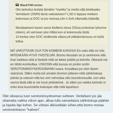
Black7343 wrote:
Olis tarkoitus testata tämäkin "myrkky" ja mietin,että blokkaako
Venlafaxin (SNRI) tämä vaikutuksen? LSD:n tappaa melkein
kokonaan ja DOC:ia jos meinaa,niin n.3vrk ottamatta lääkettä.
Muistaakseni kaveri sanoi blotteris oleva 250uq (onkohan lyhenne
oikein), eli varmaan yksi riittää kun ei kokemusta tästä.
10 kertaa olen DOC blottereita ottanu,eli pitkäkestoisuus on kyllä
tuttua.
MÄ VAROTTASIN SUA TON KOMBON KANSSA! En usko että voi olla
MITENKÄÄN HYVÄ YHISTELMÄ. Bromo itessään on jo semmone että
ihan kaikkea siitä ei tiedetä mitä se tekee päälle ja keholle. Oikeasti mä
en lähtis kombottaa. USKOSIN että tuossa on jonkin sortin
SEROTONIINISYNDROOMANKI vaara. Korjatkaa jos olen täysin
väärässä. Sitten mulla tuli ainakin bromon jälkeen niitä sähköiskuja
pähän ja uskosin että tuo snri vahvistaa sitä neurotoxisuutta. oon aika
varma tästä että ei ole hyvä yhdistelmä.. Ja sitten jos vaikka toimiski ni
onko kiva kuumotella kokoajan että mitä tapahtuu!.
Olet oikeassa tuon serotoniinsydrooman suhteen. Venlafaxin jos jää
ottamatta vaikka viikon ajan, alkaa tulla samanlaisia sähköiskuja päähän
ja lopulta läpi kehon. Se viittaisi äkkiseltään siihen,että bromo nostaa
serotoniinitason "kattoon".