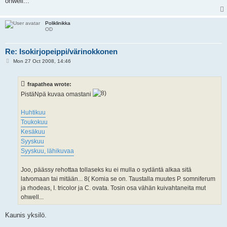
ohwell...
Poliklinikka
OD
Re: Isokirjopeippi/värinokkonen
P
Mon 27 Oct 2008, 14:46
o
s
t
frapathea wrote:
PistäNpä kuvaa omastani
Huhtikuu
Toukokuu
Kesäkuu
Syyskuu
Syyskuu, lähikuvaa
Joo, päässy rehottaa tollaseks ku ei mulla o sydäntä alkaa sitä
latvomaan tai mitään... 8( Komia se on. Taustalla muutes P. somniferum
ja rhodeas, I. tricolor ja C. ovata. Tosin osa vähän kuivahtaneita mut
ohwell...
Kaunis yksilö.