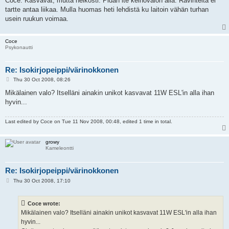
Coce: Kasvavat, mutta heikosti. Pidän ite keinovalon alla. Ravinteita ei
tartte antaa liikaa. Mulla huomas heti lehdistä ku laitoin vähän turhan
usein ruukun voimaa.
Coce
Psykonautti
Re: Isokirjopeippi/värinokkonen
P
Thu 30 Oct 2008, 08:26
o
s
Mikälainen valo? Itselläni ainakin unikot kasvavat 11W ESL'in alla ihan
t
hyvin...
Last edited by
Coce
on Tue 11 Nov 2008, 00:48, edited 1 time in total.
growy
Kameleontti
Re: Isokirjopeippi/värinokkonen
P
Thu 30 Oct 2008, 17:10
o
s
t
Coce wrote:
Mikälainen valo? Itselläni ainakin unikot kasvavat 11W ESL'in alla ihan
hyvin...