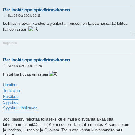
Re: Isokirjopeippi/värinokkonen
P
Sat 04 Oct 2008, 20:11
o
s
Leikkasin latvan kahdesta yksilöstä. Toiseen on kasvamassa 12 lehteä
t
kahden sijaan
.
frapathea
Re: Isokirjopeippi/värinokkonen
P
Sun 05 Oct 2008, 03:26
o
s
PistäNpä kuvaa omastani
t
Huhtikuu
Toukokuu
Kesäkuu
Syyskuu
Syyskuu, lähikuvaa
Joo, päässy rehottaa tollaseks ku ei mulla o sydäntä alkaa sitä
latvomaan tai mitään... 8( Komia se on. Taustalla muutes P. somniferum
ja rhodeas, I. tricolor ja C. ovata. Tosin osa vähän kuivahtaneita mut