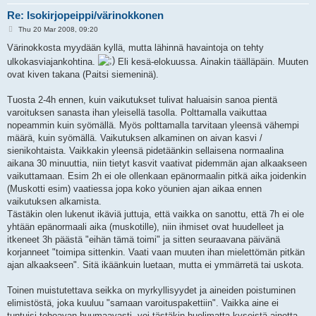
Re: Isokirjopeippi/värinokkonen
P
Thu 20 Mar 2008, 09:20
o
s
Värinokkosta myydään kyllä, mutta lähinnä havaintoja on tehty
t
ulkokasviajankohtina.
Eli kesä-elokuussa. Ainakin täälläpäin. Muuten
ovat kiven takana (Paitsi siemeninä).
Tuosta 2-4h ennen, kuin vaikutukset tulivat haluaisin sanoa pientä
varoituksen sanasta ihan yleisellä tasolla. Polttamalla vaikuttaa
nopeammin kuin syömällä. Myös polttamalla tarvitaan yleensä vähempi
määrä, kuin syömällä. Vaikutuksen alkaminen on aivan kasvi /
sienikohtaista. Vaikkakin yleensä pidetäänkin sellaisena normaalina
aikana 30 minuuttia, niin tietyt kasvit vaativat pidemmän ajan alkaakseen
vaikuttamaan. Esim 2h ei ole ollenkaan epänormaalin pitkä aika joidenkin
(Muskotti esim) vaatiessa jopa koko yöunien ajan aikaa ennen
vaikutuksen alkamista.
Tästäkin olen lukenut ikäviä juttuja, että vaikka on sanottu, että 7h ei ole
yhtään epänormaali aika (muskotille), niin ihmiset ovat huudelleet ja
itkeneet 3h päästä "eihän tämä toimi" ja sitten seuraavana päivänä
korjanneet "toimipa sittenkin. Vaati vaan muuten ihan mielettömän pitkän
ajan alkaakseen". Sitä ikäänkuin luetaan, mutta ei ymmärretä tai uskota.
Toinen muistutettava seikka on myrkyllisyydet ja aineiden poistuminen
elimistöstä, joka kuuluu "samaan varoituspakettiin". Vaikka aine ei
tuntuisi tehoavan huumaavasti, voi tästäkin huolimatta kyseistä ainetta