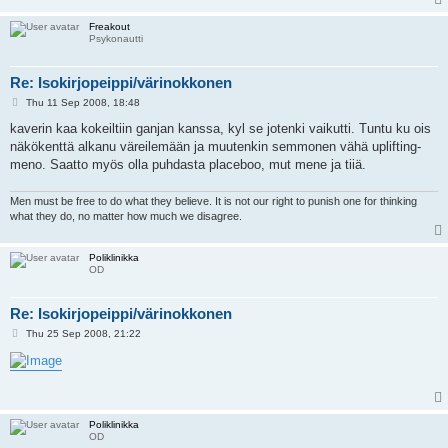
Freakout
Psykonautti
Re: Isokirjopeippi/värinokkonen
P
Thu 11 Sep 2008, 18:48
o
s
kaverin kaa kokeiltiin ganjan kanssa, kyl se jotenki vaikutti. Tuntu ku ois
t
näkökenttä alkanu väreilemään ja muutenkin semmonen vähä uplifting-
meno. Saatto myös olla puhdasta placeboo, mut mene ja tiiä.
Men must be free to do what they believe. It is not our right to punish one for thinking
what they do, no matter how much we disagree.
Poliklinikka
OD
Re: Isokirjopeippi/värinokkonen
P
Thu 25 Sep 2008, 21:22
o
s
t
Poliklinikka
OD