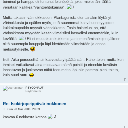
toiminut ja hamppu oli tuntunut leluhöpöltä, joksi mielestäni täällä
verrataan kaikkea "vaihtoehtokamaa".
Mutta takaisin värinokkoseen. Plantagenista olen ainakin löytänyt
värinokkosta ja epäilen myös, että suuremmat kasvihuonetyyppiset
kukkakaupatkin myyvät värinokkosta. Tosin haisteluni on, että
värinokkosta myydään kesän viimeisiksi kasveiksi enemmänkin, kuin
keväällä.
Eli ei muutakuin kukkimis ja siementämisaikojen jälkeen
niitä suurempia kauppoja läpi kiertämään viimeistään ja onnea
metsästykselle.
Edit: Aika perussettiä tuli kasveista ylipäätänsä... Pahoittelen, mutta kun
ihmiset vaikuttavat aina missaavan nämä pointit ja eteenkin keväisin
innostuvan ja juoksevan näitä foorumeita läpi niin parempi pieni toisto,
kuin suuri suru.
PSYCONAUT
Psykonautti
Re: Isokirjopeippi/värinokkonen
P
Sun 23 Mar 2008, 23:39
o
s
kasvaa 6 nokkosta kotona
t