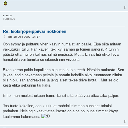
eracco
Tuppisuu
Re: Isokirjopeippi/värinokkonen
P
Tue 18 Dec 2007, 14:17
o
s
Oon syöny ja polttanu yhen kasvin humalatilan päälle. Eipä siitä mitään
t
vaikutuksii tullu. Pari kaverii teki kyl saman ja toinen sanoi n. 4 tunnin
päästä että mul on kolmas silmä nenässä. Mut... En sit tiiä oliko lievä
humalatila vai toimiko se oikeesti niin viiveellä.
Ekan kerran poltin kopallisen piipusta ja join teetä. Härskin makusta. Sen
jälkee lähdin hakemaan peltsiä ja ostarin kohdilla alkoi tuntumaan niinku
olisin ollu san andreakses ja jengiläiset tekee drive by:ta... Mut se olo
kesti ehkä sekunnin tai kaks.
Ei toi mun mielest oikeen toimi. Tai sit sitä pitää vaa ottaa aika paljon.
Jos tuota kokeilee, oon kuullu et mahdollisimman punaiset toimisi
parhaiten. Helsingin kasvitieteellisestä on aina noi punaisimmat käyty
kuulemma hakemassa