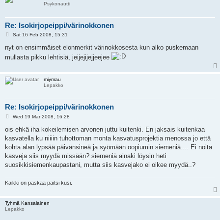
Psykonautti
Re: Isokirjopeippi/värinokkonen
P
Sat 16 Feb 2008, 15:31
o
s
nyt on ensimmäiset elonmerkit värinokkosesta kun alko puskemaan
t
mullasta pikku lehtisiä, jeijejijejjeejee
miymau
Lepakko
Re: Isokirjopeippi/värinokkonen
P
Wed 19 Mar 2008, 16:28
o
s
ois ehkä iha kokeilemisen arvonen juttu kuitenki. En jaksais kuitenkaa
t
kasvatella ku niiiin tuhottoman monta kasvatusprojektia menossa jo että
kohta alan lypsää päivänsineä ja syömään oopiumin siemeniä.... Ei noita
kasveja siis myydä missään? siemeniä ainaki löysin heti
suosikkisiemenkaupastani, mutta siis kasvejako ei oikee myydä..?
Kaikki on paskaa paitsi kusi.
Tyhmä Kansalainen
Lepakko