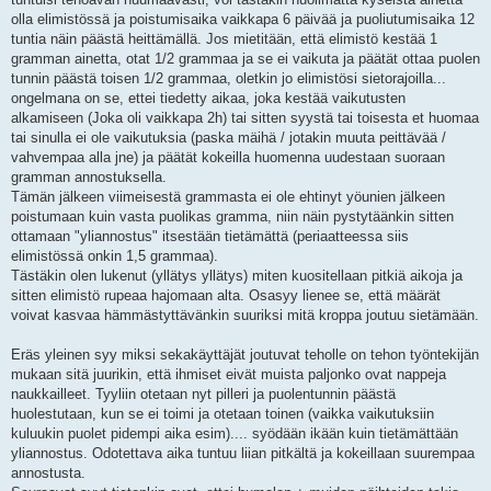
olla elimistössä ja poistumisaika vaikkapa 6 päivää ja puoliutumisaika 12
tuntia näin päästä heittämällä. Jos mietitään, että elimistö kestää 1
gramman ainetta, otat 1/2 grammaa ja se ei vaikuta ja päätät ottaa puolen
tunnin päästä toisen 1/2 grammaa, oletkin jo elimistösi sietorajoilla...
ongelmana on se, ettei tiedetty aikaa, joka kestää vaikutusten
alkamiseen (Joka oli vaikkapa 2h) tai sitten syystä tai toisesta et huomaa
tai sinulla ei ole vaikutuksia (paska mäihä / jotakin muuta peittävää /
vahvempaa alla jne) ja päätät kokeilla huomenna uudestaan suoraan
gramman annostuksella.
Tämän jälkeen viimeisestä grammasta ei ole ehtinyt yöunien jälkeen
poistumaan kuin vasta puolikas gramma, niin näin pystytäänkin sitten
ottamaan "yliannostus" itsestään tietämättä (periaatteessa siis
elimistössä onkin 1,5 grammaa).
Tästäkin olen lukenut (yllätys yllätys) miten kuositellaan pitkiä aikoja ja
sitten elimistö rupeaa hajomaan alta. Osasyy lienee se, että määrät
voivat kasvaa hämmästyttävänkin suuriksi mitä kroppa joutuu sietämään.
Eräs yleinen syy miksi sekakäyttäjät joutuvat teholle on tehon työntekijän
mukaan sitä juurikin, että ihmiset eivät muista paljonko ovat nappeja
naukkailleet. Tyyliin otetaan nyt pilleri ja puolentunnin päästä
huolestutaan, kun se ei toimi ja otetaan toinen (vaikka vaikutuksiin
kuluukin puolet pidempi aika esim).... syödään ikään kuin tietämättään
yliannostus. Odotettava aika tuntuu liian pitkältä ja kokeillaan suurempaa
annostusta.