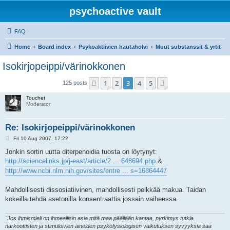
psychoactive vault
FAQ
Home
Board index
Psykoaktiivien hautaholvi
Muut substanssit & yrtit
Isokirjopeippi/värinokkonen
1
2
3
4
5
Previous
Next
125 posts
Touchet
Moderator
Re: Isokirjopeippi/värinokkonen
P
Fri 10 Aug 2007, 17:22
o
s
Jonkin sortin uutta diterpenoidia tuosta on löytynyt:
t
http://sciencelinks.jp/j-east/article/2 ... 648694.php
&
http://www.ncbi.nlm.nih.gov/sites/entre ... s=16864447
Mahdollisesti dissosiatiivinen, mahdollisesti pelkkää makua. Taidan
kokeilla tehdä asetonilla konsentraattia jossain vaiheessa.
"Jos ihmismieli on ihmeellisin asia mitä maa päällään kantaa, pyrkimys tutkia
narkoottisten ja stimuloivien aineiden psykofysiologisen vaikutuksen syvyyksiä saa