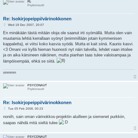
RL
Psykonautti
Re: Isokirjopeippi/värinokkonen
P
Wed 19 Dec 2007, 20:07
o
s
En minäkään tästä mitään oloja ole saanut irti syömällä. Mutta olen vain
t
muutamia lehtiä kerrallaan syönyt (enimmillään jotain kymmenisen
kappaletta), ei viitsi koko kasvia syödä. Mutta ei kait siinä. Kaunis kasvi.
<3 Omani voi kyllä hieman huonosti nyt näin talvella, lehdet vaan irtoilee
ja on aika kärsineen näköinen, mutta pianhan taas tulee valoisampaa ja
lämpöisempää, ehkä se siitä.
ommmm
PSYCONAUT
Psykonautti
Re: Isokirjopeippi/värinokkonen
P
Tue 05 Feb 2008, 00:23
o
s
noniih, sain oman värinokkos-projektin aluilleen ja siemenet purkkiin,
t
saapas nähdä mitä sieltä tulee
PSYCONAUT