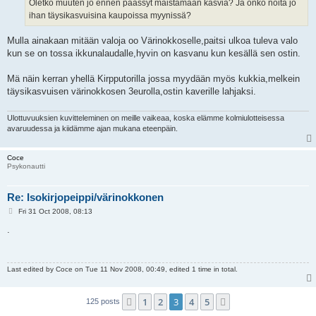
Oletko muuten jo ennen päässyt maistamaan kasvia? Ja onko noita jo
ihan täysikasvuisina kaupoissa myynissä?
Mulla ainakaan mitään valoja oo Värinokkoselle,paitsi ulkoa tuleva valo
kun se on tossa ikkunalaudalle,hyvin on kasvanu kun kesällä sen ostin.
Mä näin kerran yhellä Kirpputorilla jossa myydään myös kukkia,melkein
täysikasvuisen värinokkosen 3eurolla,ostin kaverille lahjaksi.
Ulottuvuuksien kuvitteleminen on meille vaikeaa, koska elämme kolmiulotteisessa
avaruudessa ja kiidämme ajan mukana eteenpäin.
Coce
Psykonautti
Re: Isokirjopeippi/värinokkonen
P
Fri 31 Oct 2008, 08:13
o
s
.
t
Last edited by
Coce
on Tue 11 Nov 2008, 00:49, edited 1 time in total.
1
2
3
4
5
Previous
Next
125 posts