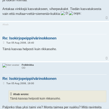
ja ruukun voimaa.
Antakaa vinkkejä kasvatukseen, viherpeukalot. Tiedän kasvatuksesta
vain että multaa+vettä+siemeniä=kukkia
Ahab
Re: Isokirjopeippi/värinokkonen
P
Tue 05 Aug 2008, 18:40
o
s
Tämä kasvaa helposti kuin rikkaruoho.
t
Poliklinikka
OD
Re: Isokirjopeippi/värinokkonen
P
Tue 05 Aug 2008, 19:00
o
s
t
Ahab wrote:
Tämä kasvaa helposti kuin rikkaruoho.
Paljonko tilaa yksi taimi vie? Monta taimea per ruukku? Mitä ravinteita