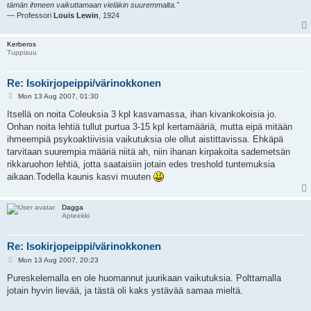
tämän ihmeen vaikuttamaan vieläkin suuremmalta."
— Professori
Louis Lewin
, 1924
Kerberos
Tuppisuu
Re: Isokirjopeippi/värinokkonen
P
Mon 13 Aug 2007, 01:30
o
s
Itsellä on noita Coleuksia 3 kpl kasvamassa, ihan kivankokoisia jo.
t
Onhan noita lehtiä tullut purtua 3-15 kpl kertamääriä, mutta eipä mitään
ihmeempiä psykoaktiivisia vaikutuksia ole ollut aistittavissa. Ehkäpä
tarvitaan suurempia määriä niitä ah, niin ihanan kirpakoita sademetsän
rikkaruohon lehtiä, jotta saataisiin jotain edes treshold tuntemuksia
aikaan.Todella kaunis kasvi muuten
Dagga
Apteekki
Re: Isokirjopeippi/värinokkonen
P
Mon 13 Aug 2007, 20:23
o
s
Pureskelemalla en ole huomannut juurikaan vaikutuksia. Polttamalla
t
jotain hyvin lievää, ja tästä oli kaks ystävää samaa mieltä.