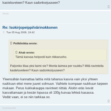
kasteluveteen? Kaun sadonkorjuuseen?
Ahab
Re: Isokirjopeippi/värinokkonen
P
Tue 05 Aug 2008, 19:42
o
s
t
Poliklinikka wrote:
Ahab wrote:
Tämä kasvaa helposti kuin rikkaruoho.
Paljonko tilaa yksi taimi vie? Monta taimea per ruukku? Mitä ravinteita
kasteluveteen? Kaun sadonkorjuuseen?
Yleensähän kannattaa laittia mitä tahansa kasvia vain yksi yhteen
ruukkuun ettei mene juuret solmuun. Vaihtele isompaan ruukkuun tarpeen
mukaan. Perus kukkakauppa ravinteet riittää. Aloitin eräs kevät
kasvattamaan ja kesän lopussa oli 100g kuivaa lehteä kasassa.
Vedät vaan, ei se niin tarkkaa oo.
kommando