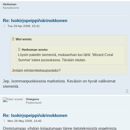
Herbsman
Karvakuono
Re: Isokirjopeippi/värinokkonen
P
Tue 29 Apr 2008, 23:41
o
s
t
Wol wrote:
Herbsman wrote:
Löysin paketin siemeniä, mukaanhan tuo lähti. 'Wizard Coral
Sunrise' lukee pussukassa. Tänään istutan.
Jostain elintarvikekaupastako?
Jep, isommanpuoleisesta marketista. Keväisin on hyvät valikoimat
siemeniä.
Omegano
Psykonautti
Re: Isokirjopeippi/värinokkonen
P
Mon 26 May 2008, 14:40
o
s
Onnistuimpas vihdoin kirjautumaan tänne tietoteknisistä ongelmista