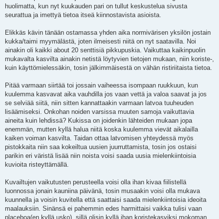
t
huolimatta, kun nyt kuukauden pari on tullut keskustelua sivusta
seurattua ja imettyä tietoa itseä kiinnostavista asioista.
Elikkäs kävin tänään ostamassa yhden aika normivärisen yksilön jostain
kukka/taimi myymälästä, joten ilmeisesti niitä on nyt saatavilla. Noi
ainakin oli kaikki about 20 senttisiä pikkupuskia. Vaikuttaa kaikinpuolin
mukavalta kasvilta ainakin netistä löytyvien tietojen mukaan, niin koriste-,
kuin käyttömielessäkin, tosin jälkimmäisestä on vähän ristiriitaista tietoa.
Pitää varmaan siirtää toi jossain vaiheessa isompaan ruukkuun, kun
kuulemma kasvavat aika vauhdilla jos vaan vettä ja valoa saavat ja jos
se selviää siitä, niin sitten kannattaakin varmaan latvoa tuuheuden
lisäämiseksi. Onkohan noiden varsissa muuten samoja vaikuttavia
aineita kuin lehdissä? Kukissa on joidenkin lähteiden mukaan jopa
enemmän, mutten kyllä halua niitä koska kuulemma vievät aikalailla
kaiken voiman kasvilta. Taidan ottaa latvomisen yhteydessä myös
pistokkaita niin saa kokeiltua uusien juurruttamista, tosin jos ostaisi
parikin eri väristä lisää niin noista voisi saada uusia mielenkiintoisia
kuvioita risteyttämällä.
Kuvailtujen vaikutusten perusteella voisi olla ihan kivaa fiilistellä
luonnossa jonain kauniina päivänä, tosin musaakin voisi olla mukava
kuunnella ja voisin kuvitella että saattaisi saada mielenkiintoisia ideoita
maalauksiin. Sinänsä ei pahemmin edes harmittaisi vaikka tulisi vaan
placeboa(en kyllä usko), sillä olisin kyllä ihan koristekasviksi mokoman