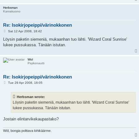
Herbsman
Karvakuono
Re: Isokirjopeippi/värinokkonen
P
Sat 12 Apr 2008, 18:42
o
s
Löysin paketin siemeniä, mukaanhan tuo lähti. 'Wizard Coral Sunrise'
t
lukee pussukassa. Tänään istutan.
Wol
Psykonautti
Re: Isokirjopeippi/värinokkonen
P
Tue 29 Apr 2008, 16:05
o
s
t
Herbsman wrote:
Löysin paketin siemeniä, mukaanhan tuo lähti. 'Wizard Coral Sunrise'
lukee pussukassa. Tänään istutan.
Jostain elintarvikekaupastako?
Wöl, bongia polttava lohikäärme.