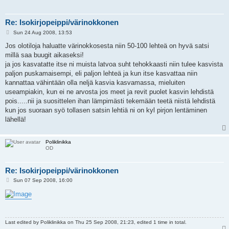
Re: Isokirjopeippi/värinokkonen
P
Sun 24 Aug 2008, 13:53
o
s
Jos olotiloja haluatte värinokkosesta niin 50-100 lehteä on hyvä satsi
t
millä saa buugit aikaseksi!
ja jos kasvatatte itse ni muista latvoa suht tehokkaasti niin tulee kasvista
paljon puskamaisempi, eli paljon lehteä ja kun itse kasvattaa niin
kannattaa vähintään olla neljä kasvia kasvamassa, mieluiten
useampiakin, kun ei ne arvosta jos meet ja revit puolet kasvin lehdistä
pois.....nii ja suosittelen ihan lämpimästi tekemään teetä niistä lehdistä
kun jos suoraan syö tollasen satsin lehtiä ni on kyl pirjon lentäminen
lähellä!
Poliklinikka
OD
Re: Isokirjopeippi/värinokkonen
P
Sun 07 Sep 2008, 16:00
o
s
t
Last edited by
Poliklinikka
on Thu 25 Sep 2008, 21:23, edited 1 time in total.