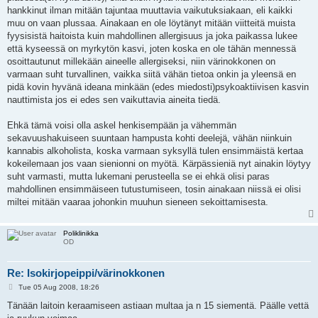
hankkinut ilman mitään tajuntaa muuttavia vaikutuksiakaan, eli kaikki
muu on vaan plussaa. Ainakaan en ole löytänyt mitään viitteitä muista
fyysisistä haitoista kuin mahdollinen allergisuus ja joka paikassa lukee
että kyseessä on myrkytön kasvi, joten koska en ole tähän mennessä
osoittautunut millekään aineelle allergiseksi, niin värinokkonen on
varmaan suht turvallinen, vaikka siitä vähän tietoa onkin ja yleensä en
pidä kovin hyvänä ideana minkään (edes miedosti)psykoaktiivisen kasvin
nauttimista jos ei edes sen vaikuttavia aineita tiedä.
Ehkä tämä voisi olla askel henkisempään ja vähemmän
sekavuushakuiseen suuntaan hampusta kohti deelejä, vähän niinkuin
kannabis alkoholista, koska varmaan syksyllä tulen ensimmäistä kertaa
kokeilemaan jos vaan sienionni on myötä. Kärpässieniä nyt ainakin löytyy
suht varmasti, mutta lukemani perusteella se ei ehkä olisi paras
mahdollinen ensimmäiseen tutustumiseen, tosin ainakaan niissä ei olisi
miltei mitään vaaraa johonkin muuhun sieneen sekoittamisesta.
Poliklinikka
OD
Re: Isokirjopeippi/värinokkonen
P
Tue 05 Aug 2008, 18:26
o
s
Tänään laitoin keraamiseen astiaan multaa ja n 15 siementä. Päälle vettä
t