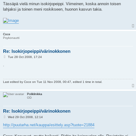
Tässäpä vielä minun isokirjopeippi. Viimeinen, koska annoin toisen
lahjaksi ja toinen meni roskikseen, huonon kasvun takia.
Coce
Psykonautti
Re: Isokirjopeippi/värinokkonen
P
Tue 28 Oct 2008, 17:24
o
s
.
t
Last edited by
Coce
on Tue 11 Nov 2008, 00:47, edited 1 time in total.
Poliklinikka
OD
Re: Isokirjopeippi/värinokkonen
P
Wed 29 Oct 2008, 12:14
o
s
http://puutarha.net/kauppa/esittely.asp?tuote=21884
t