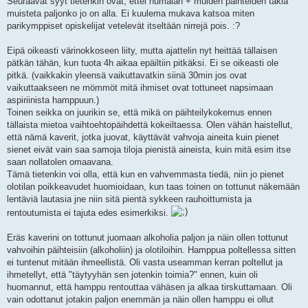
Seuraavat syyt tietenkin ovat, ettei humalan + muiden päihteiden takia
muisteta paljonko jo on alla. Ei kuulema mukava katsoa miten
parikymppiset opiskelijat vetelevät itseltään nirrejä pois. :?
Eipä oikeasti värinokkoseen liity, mutta ajattelin nyt heittää tällaisen
pätkän tähän, kun tuota 4h aikaa epäiltiin pitkäksi. Ei se oikeasti ole
pitkä. (vaikkakin yleensä vaikuttavatkin siinä 30min jos ovat
vaikuttaakseen ne mömmöt mitä ihmiset ovat tottuneet napsimaan
aspiriinista hamppuun.)
Toinen seikka on juurikin se, että mikä on päihteilykokemus ennen
tällaista mietoa vaihtoehtopäihdettä kokeiltaessa. Olen vähän haistellut,
että nämä kaverit, jotka juovat, käyttävät vahvoja aineita kuin pienet
sienet eivät vain saa samoja tiloja pienistä aineista, kuin mitä esim itse
saan nollatolen omaavana.
Tämä tietenkin voi olla, että kun en vahvemmasta tiedä, niin jo pienet
olotilan poikkeavudet huomioidaan, kun taas toinen on tottunut näkemään
lentäviä lautasia jne niin sitä pientä sykkeen rauhoittumista ja
rentoutumista ei tajuta edes esimerkiksi.
Eräs kaverini on tottunut juomaan alkoholia paljon ja näin ollen tottunut
vahvoihin päihteisiin (alkoholiin) ja olotiloihin. Hamppua poltellessa sitten
ei tuntenut mitään ihmeellistä. Oli vasta useamman kerran poltellut ja
ihmetellyt, että "täytyyhän sen jotenkin toimia?" ennen, kuin oli
huomannut, että hamppu rentouttaa vähäsen ja alkaa tirskuttamaan. Oli
vain odottanut jotakin paljon enemmän ja näin ollen hamppu ei ollut