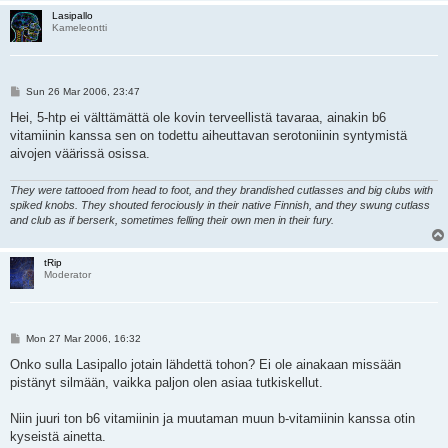
Lasipallo
Kameleontti
P
Sun 26 Mar 2006, 23:47
o
s
Hei, 5-htp ei välttämättä ole kovin terveellistä tavaraa, ainakin b6
t
vitamiinin kanssa sen on todettu aiheuttavan serotoniinin syntymistä
aivojen väärissä osissa.
They were tattooed from head to foot, and they brandished cutlasses and big clubs with
spiked knobs. They shouted ferociously in their native Finnish, and they swung cutlass
and club as if berserk, sometimes felling their own men in their fury.
tRip
Moderator
P
Mon 27 Mar 2006, 16:32
o
s
Onko sulla Lasipallo jotain lähdettä tohon? Ei ole ainakaan missään
t
pistänyt silmään, vaikka paljon olen asiaa tutkiskellut.
Niin juuri ton b6 vitamiinin ja muutaman muun b-vitamiinin kanssa otin
kyseistä ainetta.