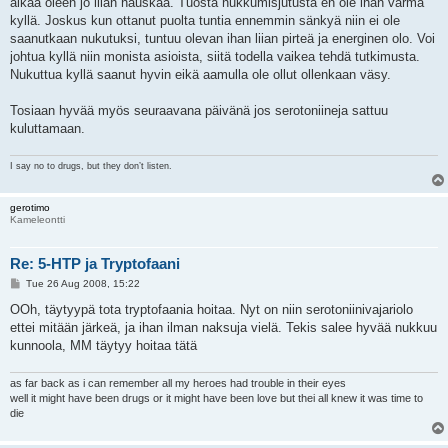
alkaa oleen jo liian hauskaa. Tuosta nukkumisjutusta en ole ihan varma
kyllä. Joskus kun ottanut puolta tuntia ennemmin sänkyä niin ei ole
saanutkaan nukutuksi, tuntuu olevan ihan liian pirteä ja energinen olo. Voi
johtua kyllä niin monista asioista, siitä todella vaikea tehdä tutkimusta.
Nukuttua kyllä saanut hyvin eikä aamulla ole ollut ollenkaan väsy.
Tosiaan hyvää myös seuraavana päivänä jos serotoniineja sattuu
kuluttamaan.
I say no to drugs, but they don’t listen.
gerotimo
Kameleontti
Re: 5-HTP ja Tryptofaani
P
Tue 26 Aug 2008, 15:22
o
s
OOh, täytyypä tota tryptofaania hoitaa. Nyt on niin serotoniinivajariolo
t
ettei mitään järkeä, ja ihan ilman naksuja vielä. Tekis salee hyvää nukkuu
kunnoola, MM täytyy hoitaa tätä
as far back as i can remember all my heroes had trouble in their eyes
well it might have been drugs or it might have been love but thei all knew it was time to
die