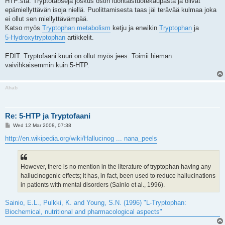
HTP:stä. Tryptotabseja joskus ostin luontaistuotekaupasta ja olivat
epämiellyttävän isoja niellä. Puolittamisesta taas jäi terävää kulmaa joka
ei ollut sen miellyttävämpää.
Katso myös
Tryptophan metabolism
ketju ja enwikin
Tryptophan
ja
5-Hydroxytryptophan
artikkelit.
EDIT: Tryptofaani kuuri on ollut myös jees. Toimii hieman
vaivihkaisemmin kuin 5-HTP.
Ahab
Re: 5-HTP ja Tryptofaani
P
Wed 12 Mar 2008, 07:38
o
s
http://en.wikipedia.org/wiki/Hallucinog ... nana_peels
t
However, there is no mention in the literature of tryptophan having any
hallucinogenic effects; it has, in fact, been used to reduce hallucinations
in patients with mental disorders (Sainio et al., 1996).
Sainio, E.L., Pulkki, K. and Young, S.N. (1996) "L-Tryptophan:
Biochemical, nutritional and pharmacological aspects"