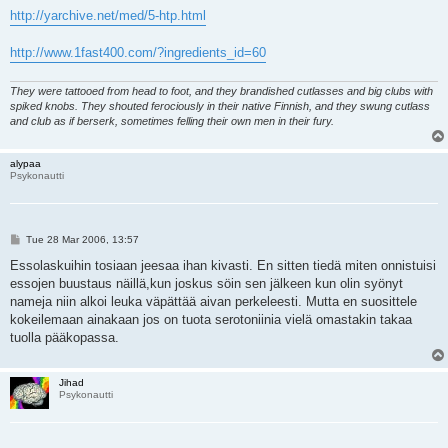
http://yarchive.net/med/5-htp.html
http://www.1fast400.com/?ingredients_id=60
They were tattooed from head to foot, and they brandished cutlasses and big clubs with
spiked knobs. They shouted ferociously in their native Finnish, and they swung cutlass
and club as if berserk, sometimes felling their own men in their fury.
alypaa
Psykonautti
P
Tue 28 Mar 2006, 13:57
o
s
Essolaskuihin tosiaan jeesaa ihan kivasti. En sitten tiedä miten onnistuisi
t
essojen buustaus näillä,kun joskus söin sen jälkeen kun olin syönyt
nameja niin alkoi leuka väpättää aivan perkeleesti. Mutta en suosittele
kokeilemaan ainakaan jos on tuota serotoniinia vielä omastakin takaa
tuolla pääkopassa.
Jihad
Psykonautti