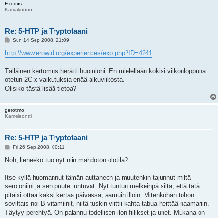
Exodus
Karvakuono
Re: 5-HTP ja Tryptofaani
P
Sun 14 Sep 2008, 21:09
o
s
http://www.erowid.org/experiences/exp.php?ID=4241
t
Tälläinen kertomus herätti huomioni. En mielellään kokisi viikonloppuna
otetun 2C-x vaikutuksia enää alkuviikosta.
Olisiko tästä lisää tietoa?
gerotimo
Kameleontti
Re: 5-HTP ja Tryptofaani
P
Fri 26 Sep 2008, 00:11
o
s
Noh, lieneekö tuo nyt niin mahdoton olotila?
t
Itse kyllä huomannut tämän auttaneen ja muutenkin tajunnut miltä
serotoniini ja sen puute tuntuvat. Nyt tuntuu melkeinpä siltä, että tätä
pitäisi ottaa kaksi kertaa päivässä, aamuin illoin. Mitenköhän tohon
sovittais noi B-vitamiinit, niitä tuskin viittii kahta tabua heittää naamariin.
Täytyy perehtyä. On palannu todellisen ilon fiilikset ja unet. Mukana on