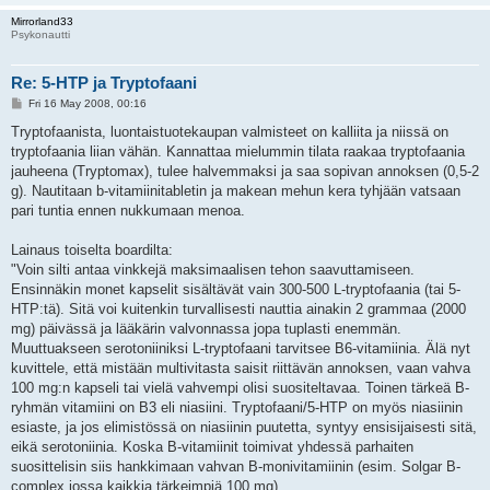
Mirrorland33
Psykonautti
Re: 5-HTP ja Tryptofaani
P
Fri 16 May 2008, 00:16
o
s
Tryptofaanista, luontaistuotekaupan valmisteet on kalliita ja niissä on
t
tryptofaania liian vähän. Kannattaa mielummin tilata raakaa tryptofaania
jauheena (Tryptomax), tulee halvemmaksi ja saa sopivan annoksen (0,5-2
g). Nautitaan b-vitamiinitabletin ja makean mehun kera tyhjään vatsaan
pari tuntia ennen nukkumaan menoa.
Lainaus toiselta boardilta:
"Voin silti antaa vinkkejä maksimaalisen tehon saavuttamiseen.
Ensinnäkin monet kapselit sisältävät vain 300-500 L-tryptofaania (tai 5-
HTP:tä). Sitä voi kuitenkin turvallisesti nauttia ainakin 2 grammaa (2000
mg) päivässä ja lääkärin valvonnassa jopa tuplasti enemmän.
Muuttuakseen serotoniiniksi L-tryptofaani tarvitsee B6-vitamiinia. Älä nyt
kuvittele, että mistään multivitasta saisit riittävän annoksen, vaan vahva
100 mg:n kapseli tai vielä vahvempi olisi suositeltavaa. Toinen tärkeä B-
ryhmän vitamiini on B3 eli niasiini. Tryptofaani/5-HTP on myös niasiinin
esiaste, ja jos elimistössä on niasiinin puutetta, syntyy ensisijaisesti sitä,
eikä serotoniinia. Koska B-vitamiinit toimivat yhdessä parhaiten
suosittelisin siis hankkimaan vahvan B-monivitamiinin (esim. Solgar B-
complex jossa kaikkia tärkeimpiä 100 mg).