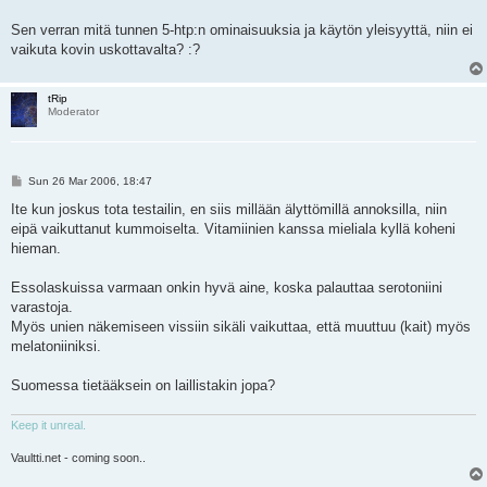
Sen verran mitä tunnen 5-htp:n ominaisuuksia ja käytön yleisyyttä, niin ei
vaikuta kovin uskottavalta? :?
tRip
Moderator
P
Sun 26 Mar 2006, 18:47
o
s
Ite kun joskus tota testailin, en siis millään älyttömillä annoksilla, niin
t
eipä vaikuttanut kummoiselta. Vitamiinien kanssa mieliala kyllä koheni
hieman.
Essolaskuissa varmaan onkin hyvä aine, koska palauttaa serotoniini
varastoja.
Myös unien näkemiseen vissiin sikäli vaikuttaa, että muuttuu (kait) myös
melatoniiniksi.
Suomessa tietääksein on laillistakin jopa?
Keep it unreal.
Vaultti.net - coming soon..