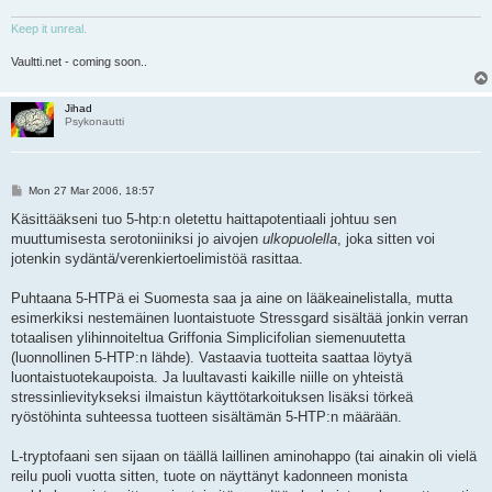
Keep it unreal.
Vaultti.net - coming soon..
Jihad
Psykonautti
P
Mon 27 Mar 2006, 18:57
o
s
Käsittääkseni tuo 5-htp:n oletettu haittapotentiaali johtuu sen
t
muuttumisesta serotoniiniksi jo aivojen
ulkopuolella
, joka sitten voi
jotenkin sydäntä/verenkiertoelimistöä rasittaa.
Puhtaana 5-HTPä ei Suomesta saa ja aine on lääkeainelistalla, mutta
esimerkiksi nestemäinen luontaistuote Stressgard sisältää jonkin verran
totaalisen ylihinnoiteltua Griffonia Simplicifolian siemenuutetta
(luonnollinen 5-HTP:n lähde). Vastaavia tuotteita saattaa löytyä
luontaistuotekaupoista. Ja luultavasti kaikille niille on yhteistä
stressinlievitykseksi ilmaistun käyttötarkoituksen lisäksi törkeä
ryöstöhinta suhteessa tuotteen sisältämän 5-HTP:n määrään.
L-tryptofaani sen sijaan on täällä laillinen aminohappo (tai ainakin oli vielä
reilu puoli vuotta sitten, tuote on näyttänyt kadonneen monista