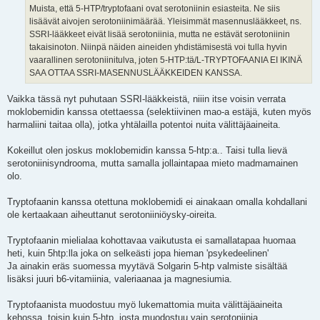
Muista, että 5-HTP/tryptofaani ovat serotoniinin esiasteita. Ne siis
lisäävät aivojen serotoniinimäärää. Yleisimmät masennuslääkkeet, ns.
SSRI-lääkkeet eivät lisää serotoniinia, mutta ne estävät serotoniinin
takaisinoton. Niinpä näiden aineiden yhdistämisestä voi tulla hyvin
vaarallinen serotoniinitulva, joten 5-HTP:tä/L-TRYPTOFAANIA EI IKINÄ
SAA OTTAA SSRI-MASENNUSLÄÄKKEIDEN KANSSA.
Vaikka tässä nyt puhutaan SSRI-lääkkeistä, niiin itse voisin verrata
moklobemidin kanssa otettaessa (selektiivinen mao-a estäjä, kuten myös
harmaliini taitaa olla), jotka yhtälailla potentoi nuita välittäjäaineita.
Kokeillut olen joskus moklobemidin kanssa 5-htp:a.. Taisi tulla lievä
serotoniinisyndrooma, mutta samalla jollaintapaa mieto madmamainen
olo.
Tryptofaanin kanssa otettuna moklobemidi ei ainakaan omalla kohdallani
ole kertaakaan aiheuttanut serotoniiniöysky-oireita.
Tryptofaanin mielialaa kohottavaa vaikutusta ei samallatapaa huomaa
heti, kuin 5htp:lla joka on selkeästi jopa hieman 'psykedeelinen'
Ja ainakin eräs suomessa myytävä Solgarin 5-htp valmiste sisältää
lisäksi juuri b6-vitamiinia, valeriaanaa ja magnesiumia.
Tryptofaanista muodostuu myö lukemattomia muita välittäjäaineita
kehossa, toisin kuin 5-htp, josta muodostuu vain serotoniinia.