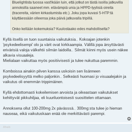
Bluelightista tuossa vast'ikään luin, että jotkut on tästä isoilla jatkuvilla
annoksilla saaneet mm. elävämpiä unia ja HPPD-tyylisiä oireita
(tracereita, värien kirkastumista etc.). Joku jopa kuvasi 5-HTP:tä
käyttäessään olleensa joka päivä jatkuvalla tripillä.
Onko kellään kokemuksia? Kuulostaako edes mahdolliselta?
Kyllä itsellä on tuon suuntaisia vaikutuksia.. Kokoajan jotenkin
'psykedeelisempi' olo ja värit ovat kirkkaampia. Välillä jopa ärsyttävästi
erivärisiä valoja välkehtii silmän laidoilla.. Silmät kiinni myös usein näkee
alkavia visuaaleja.
Mielialaan vaikuttaa myös positiivisesti ja tulee nukuttua paremmin.
Komboissa ainakin pilven kanssa uskoisin sen lisänneen
psykedeelisyyttä melko paljonkin.. Selkeästi huomasi jo visuaalejakin ja
vaikutus oli enemmän trippimäinen.
Kyllä ehdottomasti kokeilemisen arvoista ja oikeastaan vaikutukset
kehittyvät pikkuhiljaa, eli kuuriluontoisesti suosittelen ottamaan.
Annoksena ollut 100-200mg 2x pävässsä.. 300mg:sta tulee jo hieman
nauseaa, eikä vaikutuskaan enää ole merkittävästi parempi.
Ahab