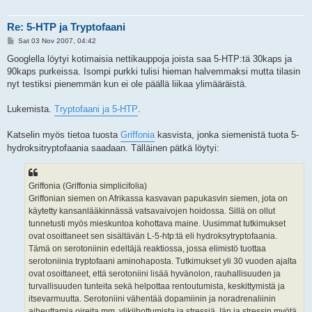
Re: 5-HTP ja Tryptofaani
P
Sat 03 Nov 2007, 04:42
o
s
Googlella löytyi kotimaisia nettikauppoja joista saa 5-HTP:tä 30kaps ja
t
90kaps purkeissa. Isompi purkki tulisi hieman halvemmaksi mutta tilasin
nyt testiksi pienemmän kun ei ole päällä liikaa ylimääräistä.
Lukemista.
Tryptofaani ja 5-HTP
.
Katselin myös tietoa tuosta
Griffonia
kasvista, jonka siemenistä tuota 5-
hydroksitryptofaania saadaan. Tälläinen pätkä löytyi:
Griffonia (Griffonia simplicifolia)
Griffonian siemen on Afrikassa kasvavan papukasvin siemen, jota on
käytetty kansanlääkinnässä vatsavaivojen hoidossa. Sillä on ollut
tunnetusti myös mieskuntoa kohottava maine. Uusimmat tutkimukset
ovat osoittaneet sen sisältävän L-5-htp:tä eli hydroksytryptofaania.
Tämä on serotoniinin edeltäjä reaktiossa, jossa elimistö tuottaa
serotoniinia tryptofaani aminohaposta. Tutkimukset yli 30 vuoden ajalta
ovat osoittaneet, että serotoniini lisää hyvänolon, rauhallisuuden ja
turvallisuuden tunteita sekä helpottaa rentoutumista, keskittymistä ja
itsevarmuutta. Serotoniini vähentää dopamiinin ja noradrenaliinin
aiheuttamia oireita mm. ylikiihottumista ja stressiä. Iän ja stressin myötä