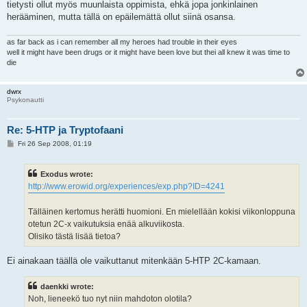
tietysti ollut myös muunlaista oppimista, ehkä jopa jonkinlainen
herääminen, mutta tällä on epäilemättä ollut siinä osansa.
as far back as i can remember all my heroes had trouble in their eyes
well it might have been drugs or it might have been love but thei all knew it was time to
die
dwrx
Psykonautti
Re: 5-HTP ja Tryptofaani
P
Fri 26 Sep 2008, 01:19
o
s
t
Exodus wrote:
http://www.erowid.org/experiences/exp.php?ID=4241
Tälläinen kertomus herätti huomioni. En mielellään kokisi viikonloppuna
otetun 2C-x vaikutuksia enää alkuviikosta.
Olisiko tästä lisää tietoa?
Ei ainakaan täällä ole vaikuttanut mitenkään 5-HTP 2C-kamaan.
daenkki wrote:
Noh, lieneekö tuo nyt niin mahdoton olotila?