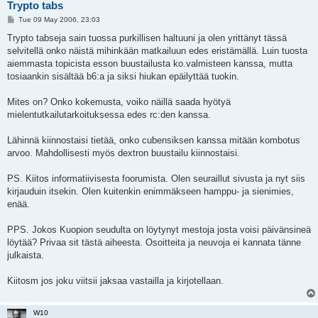
Trypto tabs
P
Tue 09 May 2006, 23:03
o
s
Trypto tabseja sain tuossa purkillisen haltuuni ja olen yrittänyt tässä
t
selvitellä onko näistä mihinkään matkailuun edes eristämällä. Luin tuosta
aiemmasta topicista esson buustailusta ko.valmisteen kanssa, mutta
tosiaankin sisältää b6:a ja siksi hiukan epäilyttää tuokin.
Mites on? Onko kokemusta, voiko näillä saada hyötyä
mielentutkailutarkoituksessa edes rc:den kanssa.
Lähinnä kiinnostaisi tietää, onko cubensiksen kanssa mitään kombotus
arvoo. Mahdollisesti myös dextron buustailu kiinnostaisi.
PS. Kiitos informatiivisesta foorumista. Olen seuraillut sivusta ja nyt siis
kirjauduin itsekin. Olen kuitenkin enimmäkseen hamppu- ja sienimies,
enää.
PPS. Jokos Kuopion seudulta on löytynyt mestoja josta voisi päivänsineä
löytää? Privaa sit tästä aiheesta. Osoitteita ja neuvoja ei kannata tänne
julkaista.
Kiitosm jos joku viitsii jaksaa vastailla ja kirjotellaan.
W10