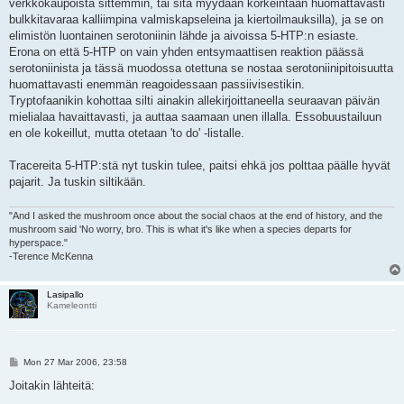
verkkokaupoista sittemmin, tai sitä myydään korkeintaan huomattavasti
bulkkitavaraa kalliimpina valmiskapseleina ja kiertoilmauksilla), ja se on
elimistön luontainen serotoniinin lähde ja aivoissa 5-HTP:n esiaste.
Erona on että 5-HTP on vain yhden entsymaattisen reaktion päässä
serotoniinista ja tässä muodossa otettuna se nostaa serotoniinipitoisuutta
huomattavasti enemmän reagoidessaan passiivisestikin.
Tryptofaanikin kohottaa silti ainakin allekirjoittaneella seuraavan päivän
mielialaa havaittavasti, ja auttaa saamaan unen illalla. Essobuustailuun
en ole kokeillut, mutta otetaan 'to do' -listalle.
Tracereita 5-HTP:stä nyt tuskin tulee, paitsi ehkä jos polttaa päälle hyvät
pajarit. Ja tuskin siltikään.
"And I asked the mushroom once about the social chaos at the end of history, and the
mushroom said 'No worry, bro. This is what it's like when a species departs for
hyperspace."
-Terence McKenna
Lasipallo
Kameleontti
P
Mon 27 Mar 2006, 23:58
o
s
Joitakin lähteitä:
t