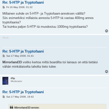
Re: 5-HTP ja Tryptofaani
P
Fri 16 May 2008, 01:32
o
s
Millainen suhde on 5-HTP- ja Tryptofaani-annoksen välillä?
t
Siis esimerkiksi millaista annosta 5-HTP:tä vastaa 400mg annos
tryptofaania?
Tai kuinka paljon 5-HTP:tä muodostuu 1000mg tryptofaania?
Ahab
Re: 5-HTP ja Tryptofaani
P
Sat 17 May 2008, 01:41
o
s
Mirrorland33
voitko kertoa miltä boardilta toi lainaus on että tietäisi
t
vähän minkälaiselta taholta tieto tulee.
tRip
Moderator
Re: 5-HTP ja Tryptofaani
P
Sat 17 May 2008, 19:42
o
s
t
Mirrorland33 wrote: