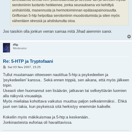
serotoniinin tuotanto heikkenee, jonka seurauksena voi kehittyä
unihäiriöitä, masennusta ja hermotoiminnan epätasapainoisuutta.
Griffonian 5-htp helpottaa serotoniinin muodostumista ja siten myös
vähentäen stressiä ja ahdistunutta oloa.
Joo taisikin olla jonkun verran samaa mitä Jihad aiemmin sanoi.
tRip
Moderator
Re: 5-HTP ja Tryptofaani
P
Sat 03 Nov 2007, 15:25
o
s
Tullut muutamaan otteeseen nautittua 5-htp:a psykedeelien ja
t
'psykedeelien' kanssa.. Sekä ennen trippiä, sen aikana, että myös jälkeen
tripin.
Useasti olen huomannut sen lisäävän, jatkavan tai selkeyttävän luomien
alla näkyviä visuaaleja.
Myös mielialaa kohottava vaikutus muuttuu paljon selkeämmäksi.. Ehkä
juuri sen takia, kun psykeissä sitä herkistyy enemmän kaikelle.
Kokeilin myös mäkikuismaa ja 5-htp:a keskenään..
Jonkinasteista euforiaa oli havaittavissa.