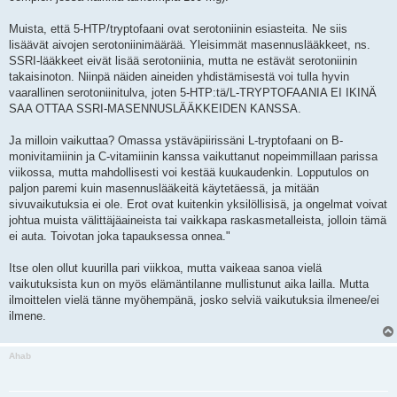
Muista, että 5-HTP/tryptofaani ovat serotoniinin esiasteita. Ne siis
lisäävät aivojen serotoniinimäärää. Yleisimmät masennuslääkkeet, ns.
SSRI-lääkkeet eivät lisää serotoniinia, mutta ne estävät serotoniinin
takaisinoton. Niinpä näiden aineiden yhdistämisestä voi tulla hyvin
vaarallinen serotoniinitulva, joten 5-HTP:tä/L-TRYPTOFAANIA EI IKINÄ
SAA OTTAA SSRI-MASENNUSLÄÄKKEIDEN KANSSA.
Ja milloin vaikuttaa? Omassa ystäväpiirissäni L-tryptofaani on B-
monivitamiinin ja C-vitamiinin kanssa vaikuttanut nopeimmillaan parissa
viikossa, mutta mahdollisesti voi kestää kuukaudenkin. Lopputulos on
paljon paremi kuin masennuslääkeitä käytetäessä, ja mitään
sivuvaikutuksia ei ole. Erot ovat kuitenkin yksilöllisisä, ja ongelmat voivat
johtua muista välittäjäaineista tai vaikkapa raskasmetalleista, jolloin tämä
ei auta. Toivotan joka tapauksessa onnea."
Itse olen ollut kuurilla pari viikkoa, mutta vaikeaa sanoa vielä
vaikutuksista kun on myös elämäntilanne mullistunut aika lailla. Mutta
ilmoittelen vielä tänne myöhempänä, josko selviä vaikutuksia ilmenee/ei
ilmene.
Ahab