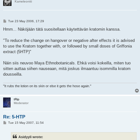
Kameleontti
P
Tue 23 May 2006, 17:29
o
s
Hmm... Näköjään tätä suositellaan käytettävän kratomin kanssa.
t
"To reduce the change on hangover or negative after effects it is advised
to use the Kratom together with, or followed by small doses of Griffonia
extract (5HTP)"
Näin siis neuvoo Maya Ethnobotanicals. Ehkä voisi kokeilla, miten tuo
sitten auttaa siihen nauseaan, mitä joskus ilmaantuu isommilla kratom
dousseilla.
"It rubs the lotion on its skin or else it gets the hose again."
tRip
Moderator
Re: 5-HTP
P
Tue 15 May 2007, 11:54
o
s
t
Asidyyli wrote: