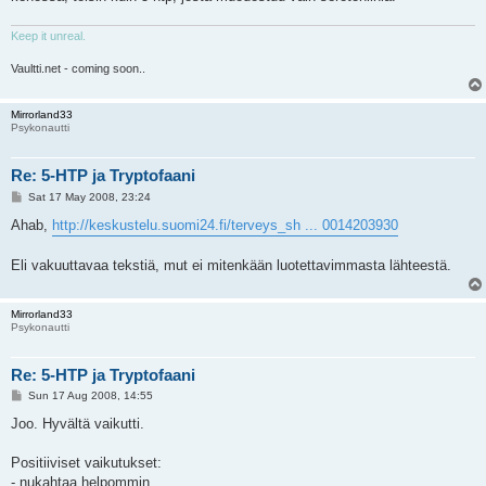
Keep it unreal.
Vaultti.net - coming soon..
Mirrorland33
Psykonautti
Re: 5-HTP ja Tryptofaani
P
Sat 17 May 2008, 23:24
o
s
Ahab,
http://keskustelu.suomi24.fi/terveys_sh ... 0014203930
t
Eli vakuuttavaa tekstiä, mut ei mitenkään luotettavimmasta lähteestä.
Mirrorland33
Psykonautti
Re: 5-HTP ja Tryptofaani
P
Sun 17 Aug 2008, 14:55
o
s
Joo. Hyvältä vaikutti.
t
Positiiviset vaikutukset:
- nukahtaa helpommin