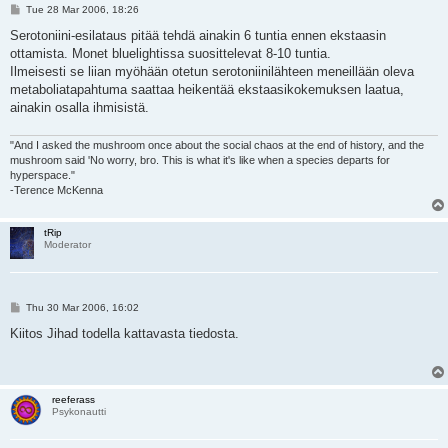
P
Tue 28 Mar 2006, 18:26
o
s
Serotoniini-esilataus pitää tehdä ainakin 6 tuntia ennen ekstaasin
t
ottamista. Monet bluelightissa suosittelevat 8-10 tuntia.
Ilmeisesti se liian myöhään otetun serotoniinilähteen meneillään oleva
metaboliatapahtuma saattaa heikentää ekstaasikokemuksen laatua,
ainakin osalla ihmisistä.
"And I asked the mushroom once about the social chaos at the end of history, and the
mushroom said 'No worry, bro. This is what it's like when a species departs for
hyperspace."
-Terence McKenna
tRip
Moderator
P
Thu 30 Mar 2006, 16:02
o
s
Kiitos Jihad todella kattavasta tiedosta.
t
reeferass
Psykonautti