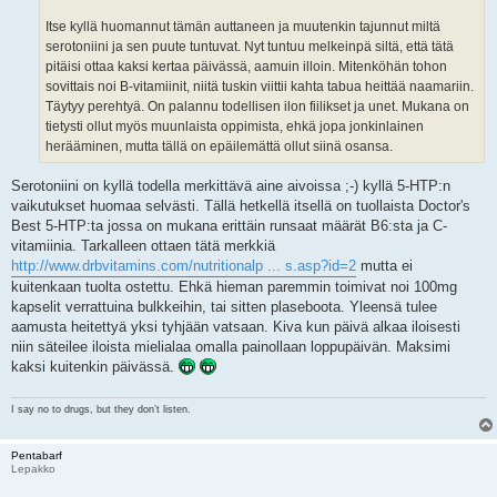
Itse kyllä huomannut tämän auttaneen ja muutenkin tajunnut miltä
serotoniini ja sen puute tuntuvat. Nyt tuntuu melkeinpä siltä, että tätä
pitäisi ottaa kaksi kertaa päivässä, aamuin illoin. Mitenköhän tohon
sovittais noi B-vitamiinit, niitä tuskin viittii kahta tabua heittää naamariin.
Täytyy perehtyä. On palannu todellisen ilon fiilikset ja unet. Mukana on
tietysti ollut myös muunlaista oppimista, ehkä jopa jonkinlainen
herääminen, mutta tällä on epäilemättä ollut siinä osansa.
Serotoniini on kyllä todella merkittävä aine aivoissa ;-) kyllä 5-HTP:n
vaikutukset huomaa selvästi. Tällä hetkellä itsellä on tuollaista Doctor's
Best 5-HTP:ta jossa on mukana erittäin runsaat määrät B6:sta ja C-
vitamiinia. Tarkalleen ottaen tätä merkkiä
http://www.drbvitamins.com/nutritionalp ... s.asp?id=2
mutta ei
kuitenkaan tuolta ostettu. Ehkä hieman paremmin toimivat noi 100mg
kapselit verrattuina bulkkeihin, tai sitten plaseboota. Yleensä tulee
aamusta heitettyä yksi tyhjään vatsaan. Kiva kun päivä alkaa iloisesti
niin säteilee iloista mielialaa omalla painollaan loppupäivän. Maksimi
kaksi kuitenkin päivässä.
I say no to drugs, but they don’t listen.
Pentabarf
Lepakko