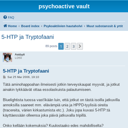
psychoactive vault
FAQ
Home
Board index
Psykoaktiivien hautaholvi
Muut substanssit & yrtit
5-HTP ja Tryptofaani
1
2
3
Next
89 posts
Asidyyli
LD50
5-HTP ja Tryptofaani
P
Sat 25 Mar 2006, 19:10
o
s
Tätä aminohappoahan ilmeisesti jotkin terveyskaupat myyvät, ja jotkut
t
ainakin tykkäävät ottaa essolaskuista palautumiseen.
Bluelightista tuossa vast'ikään luin, että jotkut on tästä isoilla jatkuvilla
annoksilla saaneet mm. elävämpiä unia ja HPPD-tyylisiä oireita
(tracereita, värien kirkastumista etc.). Joku jopa kuvasi 5-HTP:tä
käyttäessään olleensa joka päivä jatkuvalla tripillä.
Onko kellään kokemuksia? Kuulostaako edes mahdolliselta?