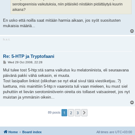
serotogeenisia vaikutuksia, niin pitäisikö niistäkin pidättäytyä kuurin
aikana?
En usko että noilla saat mitään harmia aikaan, jos syöt suositusten
mukaisia määriä...
h.s.t.
Re: 5-HTP ja Tryptofaani
P
Wed 29 Oct 2008, 22:28
o
s
Mul tulee tost 5-htp:stä sama vaikutus ku melatoniinista, eli seuraavana
t
päivänä pakki vähä sekasin, ei muuta.
Tost lasipallon linkist (olikohan se nyt ekal sivul tätä viestiketjuu..?)
luettuna, mis mainittiin 5-htp:n vaaroista tuli vaan mieleen, ku must siel
puhuttiin et lievän serotoniiniöverin oireita ois tollaset vatsaoireet, jos nyt
muistan ja ymmärsin oikein...
1
2
3
Next
89 posts
Home
Board index
All times are
UTC+03:00