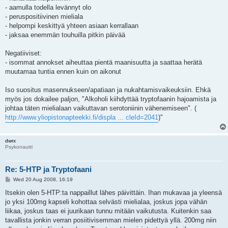
- aamulla todella levännyt olo
- peruspositiivinen mieliala
- helpompi keskittyä yhteen asiaan kerrallaan
- jaksaa enemmän touhuilla pitkin päivää
Negatiiviset:
- isommat annokset aiheuttaa pientä maanisuutta ja saattaa herätä
muutamaa tuntia ennen kuin on aikonut
Iso suositus masennukseen/apatiaan ja nukahtamisvaikeuksiin. Ehkä
myös jos dokailee paljon, "Alkoholi kiihdyttää tryptofaanin hajoamista ja
johtaa täten mielialaan vaikuttavan serotoniinin vähenemiseen". (
http://www.yliopistonapteekki.fi/displa ... cleId=2041
)"
dwrx
Psykonautti
Re: 5-HTP ja Tryptofaani
P
Wed 20 Aug 2008, 16:19
o
s
Itsekin olen 5-HTP:ta nappaillut lähes päivittäin. Ihan mukavaa ja yleensä
t
jo yksi 100mg kapseli kohottaa selvästi mielialaa, joskus jopa vähän
liikaa, joskus taas ei juurikaan tunnu mitään vaikutusta. Kuitenkin saa
tavallista jonkin verran posiitivisemman mielen pidettyä yllä. 200mg niin