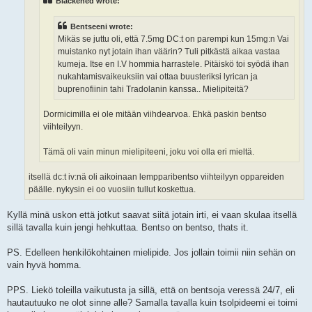
Blackened wrote:
Bentseeni wrote:
Mikäs se juttu oli, että 7.5mg DC:t on parempi kun 15mg:n Vai
muistanko nyt jotain ihan väärin? Tuli pitkästä aikaa vastaa
kumeja. Itse en I.V hommia harrastele. Pitäiskö toi syödä ihan
nukahtamisvaikeuksiin vai ottaa buusteriksi lyrican ja
buprenofiinin tahi Tradolanin kanssa.. Mielipiteitä?
Dormicimilla ei ole mitään viihdearvoa. Ehkä paskin bentso
viihteilyyn.
Tämä oli vain minun mielipiteeni, joku voi olla eri mieltä.
itsellä dc:t iv:nä oli aikoinaan lempparibentso viihteilyyn oppareiden
päälle. nykysin ei oo vuosiin tullut koskettua.
Kyllä minä uskon että jotkut saavat siitä jotain irti, ei vaan skulaa itsellä
sillä tavalla kuin jengi hehkuttaa. Bentso on bentso, thats it.
PS. Edelleen henkilökohtainen mielipide. Jos jollain toimii niin sehän on
vain hyvä homma.
PPS. Liekö toleilla vaikutusta ja sillä, että on bentsoja veressä 24/7, eli
hautautuuko ne olot sinne alle? Samalla tavalla kuin tsolpideemi ei toimi