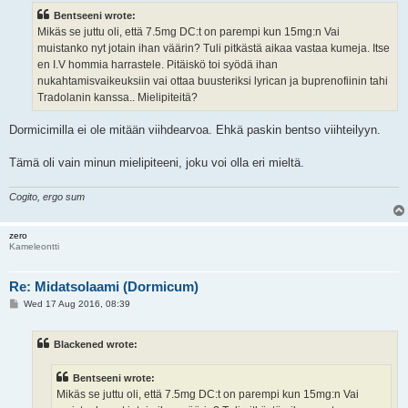
t
Bentseeni wrote:
Mikäs se juttu oli, että 7.5mg DC:t on parempi kun 15mg:n Vai
muistanko nyt jotain ihan väärin? Tuli pitkästä aikaa vastaa kumeja. Itse
en I.V hommia harrastele. Pitäiskö toi syödä ihan
nukahtamisvaikeuksiin vai ottaa buusteriksi lyrican ja buprenofiinin tahi
Tradolanin kanssa.. Mielipiteitä?
Dormicimilla ei ole mitään viihdearvoa. Ehkä paskin bentso viihteilyyn.
Tämä oli vain minun mielipiteeni, joku voi olla eri mieltä.
Cogito, ergo sum
zero
Kameleontti
Re: Midatsolaami (Dormicum)
P
Wed 17 Aug 2016, 08:39
o
s
t
Blackened wrote:
Bentseeni wrote:
Mikäs se juttu oli, että 7.5mg DC:t on parempi kun 15mg:n Vai