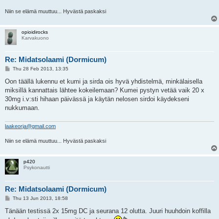
Niin se elämä muuttuu... Hyvästä paskaksi
opioidirocks
Karvakuono
Re: Midatsolaami (Dormicum)
P
Thu 28 Feb 2013, 13:35
o
s
Oon täällä lukennu et kumi ja sirda ois hyvä yhdistelmä, minkälaisella
t
miksillä kannattais lähtee kokeilemaan? Kumei pystyn vetää vaik 20 x
30mg i.v:sti hihaan päivässä ja käytän nelosen sirdoi käydekseni
nukkumaan.
laakeorja@gmail.com
Niin se elämä muuttuu... Hyvästä paskaksi
p420
Psykonautti
Re: Midatsolaami (Dormicum)
P
Thu 13 Jun 2013, 18:58
o
s
Tänään testissä 2x 15mg DC ja seurana 12 olutta. Juuri huuhdoin koffilla
t