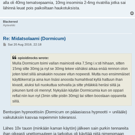
alla oli 40mg tematsepaamia, 10mg insominia 2-4mg rivatrilia jotka sai
lähinnä leuat pois paikoiltaan haukotuksista.
Blackened
Apteekki
Re: Midatsolaami (Dormicum)
P
Sat 20 Aug 2016, 22:18
o
s
t
opioidirocks wrote:
Mulla Dormicum toimi vallan mainiosti eka 7,5mg i.v:sti hihaan, sitten
15mg sitte 30mg ja nyt se 30mg tekee vähäksi aikaa enää rennon olon
joten tolet sillä ainakakin nousee vitun nopeesti. Mutta nuo ensimmäiset
käyttökerrat ja aina kun lisäsi anoosta humahtivat kyllä hattuun ihan
kivasti, aluksi tuli nuokuttua sohvalla ja sitte yhtäkkiä heräsi siitä ja
jokunen tunti oli mennyt. Nykyään käytän Dormicumia kun on oppari
reflat niin kun nyt (3min sitte pistin 30mg) tai sitten boostaan oppareita
sillä.
Bentsojen hypnoottisiin (Dormicum on pääasiassa hypnootti = unilääle)
vaikutuksiin kasvaa nopeimmin toleranssi.
Lähes 10v tauon (minkään kaman käytön) jälkeen sain purkin tennareita
ihan oikeasti unettomuuteen ja tarkoitus oli käyttää niitä nimenomaan