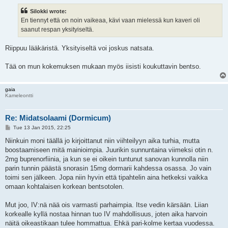
s
t
Silokki wrote:
En tiennyt että on noin vaikeaa, kävi vaan mielessä kun kaveri oli
saanut respan yksityiseltä.
Riippuu lääkäristä. Yksityiseltä voi joskus natsata.
Tää on mun kokemuksen mukaan myös iisisti koukuttavin bentso.
gaia
Kameleontti
Re: Midatsolaami (Dormicum)
P
Tue 13 Jan 2015, 22:25
o
s
Niinkuin moni täällä jo kirjoittanut niin viihteilyyn aika turhia, mutta
t
boostaamiseen mitä mainioimpia. Juurikin sunnuntaina viimeksi otin n.
2mg buprenorfiinia, ja kun se ei oikein tuntunut sanovan kunnolla niin
parin tunnin päästä snorasin 15mg dormarii kahdessa osassa. Jo vain
toimi sen jälkeen. Jopa niin hyvin että tipahtelin aina hetkeksi vaikka
omaan kohtalaisen korkean bentsotolen.
Mut joo, IV:nä nää ois varmasti parhaimpia. Itse vedin kärsään. Liian
korkealle kyllä nostaa hinnan tuo IV mahdollisuus, joten aika harvoin
näitä oikeastikaan tulee hommattua. Ehkä pari-kolme kertaa vuodessa.