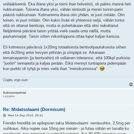
unilääkkeenä. Eka iltana yksi ja toimi ihan helvetisti, oli pakko mennä heti
nukkumaan. Toisena iltana yksi, vähän rentoutti ja menin tunnin-parin
päästä nukkumaan. Kolmantena iltana otin yhden, ei juuri mitään. Otin
toisen, ei juuri mitään. Otin kaksi lisää eli yhteensä neljä, vähän tuntui
että on ottanut bentsoja, mutta ei puhettakaan että olisi nukuttanut.
Neljäntenä päivänä taisin yrittää vielä saada unta näillä, mutta
paskanmarjat. Taisin sitten viikonloppuna ottaa loput kaljan kanssa.
Eli kolmessa päivässä 1x20mg totaalisesta bentsotipautuksesta siihen
että 4x20mg antoi kevyen pöhnän ja siinpäpä se. Aikanaan
tematsepamiin (ja bentsoihin) oli sellainen toleranssi, että 100kpl purkista
"juotiin" tennareita ja kaljaa perään. Eikä mennyt tuntiaparia pidempään
kun purkki oli tyhjä ja mies vielä ihan "menokunnossa".
Cogito, ergo sum
Suboxoneprinssi
Lepakko
Re: Midatsolaami (Dormicum)
P
Wed 14 Sep 2016, 20:41
o
s
Frendin frendillä on epilepsian takia Midatsolaami -nenäsuihke, 2,5mg per
t
suihkaus. Aika nopee saa 10mg per sierain - ja futaa vähän eri tavalla ku
oraalisesti, tosi nopeesti ja voimakkaammin. Kai 30-40% imeytyy suun