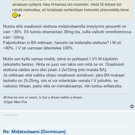
ainakaan syötynä. Aika IV-kamaa siis vissiinkin. Vielä 5€ tsibale tuli
näistä maksettua, eli hintalaatu suhteeltaan helevetin yliarvostettu bene.
Muista että oraalisesti otettuna midatsolaamilla imeytymis prosentti on
vain ~36%. Eli tuosta ottamastasi 30mg;sta, sulla vaikutti verenkierrossa
vain ~10mg.
Paljonkohtan in BA nokkaan, hanuriin tai kielenalta otettuna? I.M;sti
+90%, I.V;sti varmaan lähentelee 100%.
Mutta oon kyllä samaa mieltä, tämä on puhtaasti I.V/I.M käyttöön
tarkoitettu bentso. Hinta on juuri sen takia sen mitä se on. Oraalisesti
otettuna näiden arvo olisi jotain 1-2e/15mg.(niin matala BA).
Ja veikkaan että vaikka ottaisi oraalisesti annoksen, joka BA mukaan
laskettu on 15-25mg, niin ei voi mitenkään verrata I.V juttuihin, se
vaikutus hihaan, paitsi että on voimakkaampi, niin tuntuu erillaiselta.
All that we see or seem, Is but a dream within a dream.
-Edgar Allan Poe
Landmark
Re: Midatsolaami (Dormicum)