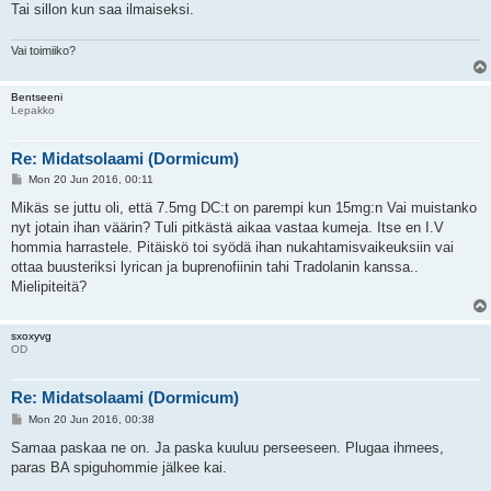
Tai sillon kun saa ilmaiseksi.
Vai toimiiko?
Bentseeni
Lepakko
Re: Midatsolaami (Dormicum)
P
Mon 20 Jun 2016, 00:11
o
s
Mikäs se juttu oli, että 7.5mg DC:t on parempi kun 15mg:n Vai muistanko
t
nyt jotain ihan väärin? Tuli pitkästä aikaa vastaa kumeja. Itse en I.V
hommia harrastele. Pitäiskö toi syödä ihan nukahtamisvaikeuksiin vai
ottaa buusteriksi lyrican ja buprenofiinin tahi Tradolanin kanssa..
Mielipiteitä?
sxoxyvg
OD
Re: Midatsolaami (Dormicum)
P
Mon 20 Jun 2016, 00:38
o
s
Samaa paskaa ne on. Ja paska kuuluu perseeseen. Plugaa ihmees,
t
paras BA spiguhommie jälkee kai.