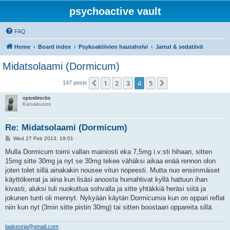
psychoactive vault
FAQ
Home
Board index
Psykoaktiivien hautaholvi
Jarrut & sedatiivit
Midatsolaami (Dormicum)
1
2
3
4
5
Previous
Next
147 posts
opioidirocks
Karvakuono
Re: Midatsolaami (Dormicum)
P
Wed 27 Feb 2013, 19:01
o
s
Mulla Dormicum toimi vallan mainiosti eka 7,5mg i.v:sti hihaan, sitten
t
15mg sitte 30mg ja nyt se 30mg tekee vähäksi aikaa enää rennon olon
joten tolet sillä ainakakin nousee vitun nopeesti. Mutta nuo ensimmäiset
käyttökerrat ja aina kun lisäsi anoosta humahtivat kyllä hattuun ihan
kivasti, aluksi tuli nuokuttua sohvalla ja sitte yhtäkkiä heräsi siitä ja
jokunen tunti oli mennyt. Nykyään käytän Dormicumia kun on oppari reflat
niin kun nyt (3min sitte pistin 30mg) tai sitten boostaan oppareita sillä.
laakeorja@gmail.com