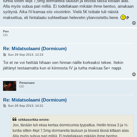
tuntia sitten 4kpl 7,5mg dormareita tauluun ja bisseä tässä kittaan alas.
Alla myös subua pari milliä. Ei todellakaan mikään ihme bentso, ainakaan
syötynä. Aika IV-kamaa siis vissiinkin. Vielä 5€ tsibale tuli näistä
maksettua, eli hintalaatu suhteeltaan helevetin yliarvostettu bene.
Pen
OD
Re: Midatsolaami (Dormicum)
P
Sun 29 Sep 2013, 12:23
o
s
Toi et ne voi heittää hihaan sen hinnan näille korkeaksi tekee. Itekin
t
jättänyt testaamatta kun ei kiinnosta IV ja turha maksaa 5e+ nappi.
Personaes
OD
Re: Midatsolaami (Dormicum)
P
Sun 29 Sep 2013, 14:21
o
s
t
sirkkasorkka wrote:
Joo, tänään tuli ekaa kertaa dormicumia tyypattua. Heitin tossa 3 ja ½-
tuntia sitten 4kpl 7,5mg dormareita tauluun ja bisseä tässä kittaan alas.
Alla myös subua pari milliä. Ei todellakaan mikään ihme bentso,