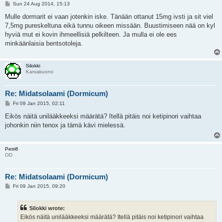
P
Sun 24 Aug 2014, 15:13
o
s
Mulle dormarit ei vaan jotenkin iske. Tänään ottanut 15mg ivsti ja sit viel
t
7,5mg pureskeltuna eikä tunnu oikeen missään. Buustimiseen nää on kyl
hyviä mut ei kovin ihmeellisiä pelkilteen. Ja mulla ei ole ees
minkäänlaisia bentsotoleja.
Silokki
Karvakuono
Re: Midatsolaami (Dormicum)
P
Fri 09 Jan 2015, 02:11
o
s
Eikös näitä unilääkkeeksi määrätä? Itellä pitäis noi ketipinori vaihtaa
t
johonkin niin tenox ja tämä kävi mielessä.
Petri6
OD
Re: Midatsolaami (Dormicum)
P
Fri 09 Jan 2015, 09:20
o
s
t
Silokki wrote:
Eikös näitä unilääkkeeksi määrätä? Itellä pitäis noi ketipinori vaihtaa