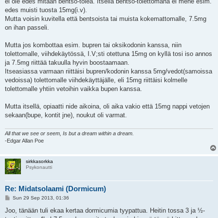
ei ole edes mitään bentso-tolea. Itsellä bentso-tolettomana ei mene esim.
edes muisti tuosta 15mg(i.v).
Mutta voisin kuvitella että bentsoista tai muista kokemattomalle, 7.5mg
on ihan passeli.
Mutta jos kombottaa esim. bupren tai oksikodonin kanssa, niin
tolettomalle, viihdekäytössä, I.V;sti otettuna 15mg on kyllä tosi iso annos
ja 7.5mg riittää takuulla hyvin boostaamaan.
Itseasiassa varmaan riittäisi bupren/kodonin kanssa 5mg/vedot(samoissa
vedoissa) tolettomalle viihdekäyttäjälle, eli 15mg riittäisi kolmelle
tolettomalle yhtiin vetoihin vaikka bupen kanssa.
Mutta itsellä, opiaatti nide aikoina, oli aika vakio että 15mg nappi vetojen
sekaan(bupe, kontit jne), noukut oli varmat.
All that we see or seem, Is but a dream within a dream.
-Edgar Allan Poe
sirkkasorkka
Psykonautti
Re: Midatsolaami (Dormicum)
P
Sun 29 Sep 2013, 01:36
o
s
Joo, tänään tuli ekaa kertaa dormicumia tyypattua. Heitin tossa 3 ja ½-
t