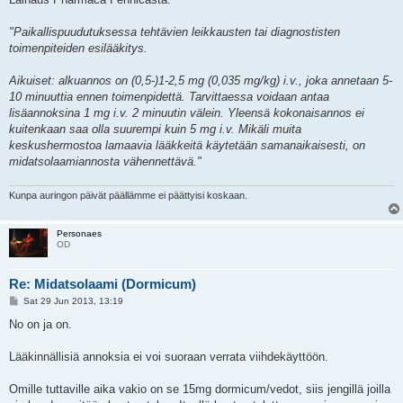
"Paikallispuudutuksessa tehtävien leikkausten tai diagnostisten
toimenpiteiden esilääkitys.
Aikuiset: alkuannos on (0,5-)1-2,5 mg (0,035 mg/kg) i.v., joka annetaan 5-
10 minuuttia ennen toimenpidettä. Tarvittaessa voidaan antaa
lisäannoksina 1 mg i.v. 2 minuutin välein. Yleensä kokonaisannos ei
kuitenkaan saa olla suurempi kuin 5 mg i.v. Mikäli muita
keskushermostoa lamaavia lääkkeitä käytetään samanaikaisesti, on
midatsolaamiannosta vähennettävä."
Kunpa auringon päivät päällämme ei päättyisi koskaan.
Personaes
OD
Re: Midatsolaami (Dormicum)
P
Sat 29 Jun 2013, 13:19
o
s
No on ja on.
t
Lääkinnällisiä annoksia ei voi suoraan verrata viihdekäyttöön.
Omille tuttaville aika vakio on se 15mg dormicum/vedot, siis jengillä joilla