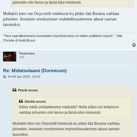
johonkin niin tenox ja tämä kävi mielessä.
Mullakin kävi noi Oxycontit mielessä ku pitäis tää Burana vaihtaa
johonkin. Arvioisin onnitumisen mahdollisuutemme about saman
tasoisiksi.
"Yksi vaarallisimmista huumeiden käyttötavoista on niiden poliittinen käyttö." -Nils
Christie & Kettil Bruun
Personaes
OD
Re: Midatsolaami (Dormicum)
P
Fri 09 Jan 2015, 10:52
o
s
t
Petri6 wrote:
Silokki wrote:
Eikös näitä unilääkkeeksi määrätä? Itellä pitäis noi ketipinori
vaihtaa johonkin niin tenox ja tämä kävi mielessä.
Mullakin kävi noi Oxycontit mielessä ku pitäis tää Burana vaihtaa
johonkin. Arvioisin onnitumisen mahdollisuutemme about saman
tasoisiksi.