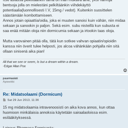
bentsoja jolla on mielestäni pelkiltäänkin viihdekäyttö
potentiaalia(luonnollisesti I.V, 15mg / vedot). Kuitenkin suosittelen
säästämään kombottamiseen.
Annos jotain opiaattia/oidia, joka ei muuten sanoisi kuin vähän, niin midaa
sekaan ja sanookin jo paljon. Sekä esim. subu nisteillä kun subusta ei
saa enää mitään oloja niin dormicumia sekaan ja irtookin taas oloja.
Mutta varovainen pitää olla, tätä kun sotkee vahvan opiaatin/opioidin
kanssa niin överit tulee helposti, jos alcoa vähänkään pohjalla niin sitä
ollaan sinisenä aika pian!
All that we see or seem, Is but a dream within a dream.
-Edgar Allan Poe
paarmasisti
Apteekki
Re: Midatsolaami (Dormicum)
P
Sat 29 Jun 2013, 11:36
o
s
15 mg midatsolaamia intravenoosisti on aika kova annos, kun ottaa
t
huomioon minkälaisia annoksia käytetään sairaalaoloissa esim.
esilääkityksessä.
Lainaus Pharmaca Fennicasta: