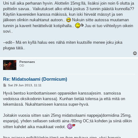
s
Uni tuli aika perhanan hyvin. Alottelin 15mg:llä, lisäksi join noin 6 olutta ja
t
polttelin savua.. Vaikutukset alko ehkä joskus 3 tunnin päästä kunnolla??
Käytiin kavereiden kanssa mäkissä, kun iski hirveät mässyt ja sen
jälkeen olinkin nukahtanut autoon..
Nukuin sitte autossa muutaman
tunnin ja kaverit herättelivät kotipihalla..
Juu ei tuo viihteilyyn oikein
sovi..
--edit-- Mä en kyllä haluu ees nähä miten kuutsille menee joku joka
plugaa tätä..
Personaes
OD
Re: Midatsolaami (Dormicum)
P
Sat 29 Jun 2013, 11:11
o
s
Hyvä bentso kombottamiseen oppareiden kanssa(esim. samoissa
t
vedoissa oksikodonin kanssa). Kunhan tietää tolensa ja että mitä on
tekemässä. Nukahtamiseen kanssa super-hyvä.
Joitakin vuosia sitten sain 25mg midatsolaami nappeja(dormidina 25mg,
espanja), yhden sellasen sekotti aina /80mg OC;tä kohden ja siinä olikin
sitten kahdet aika maukkaat vedot.
Itse asiassa pelkiltäänkin tämä on ihan mukava aine, yksi harvoja