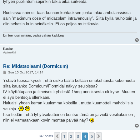
lyhyen puoliintumisajankin takia aika surkeata.
Ruotsissa sain sit taas kunnon kohtauksen jonka takia ambulanssissa
sain ''maximum dose of midazolam intravenously''. Siitä kyllä rauhoituin ja
olin sekasin kuin seinäkello. Ei oo paljoa muistikuvia.
En tee juuri mitään, paitsi vähän kaikkea
Kasiko
Apteekki
Re: Midatsolaami (Dormicum)
P
Sun 15 Oct 2017, 14:14
o
s
Ystävä tuossa kyseli , että oisko täällä kellään omakohtaista kokemusta
t
siitä kauanko Dormicum/Flormidal näkyy seuloissa?
IV käyttötapana ja ilmeisesti yhdestä 15mg annoksesta oli kyse. Muuten
ei syö bentsoja ollenkaan.
Haluaisi yhden kerran kuulemma kokeilla , mutta kuumotteli mahdollisia
seuloja.
Itse tiedän , että lyhytvaikutteinen bentso tämä on ja vielä vesiliukoinen ,
niin ei varmaankaan kovin montaa päivää näy?
1
2
3
4
5
Previous
Next
147 posts