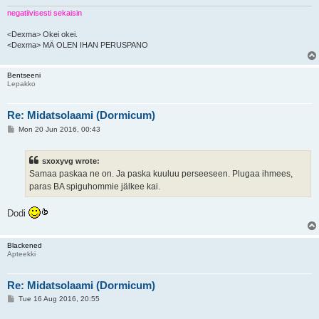
negatiivisesti sekaisin
<Dexma> Okei okei.
<Dexma> MÄ OLEN IHAN PERUSPANO
Bentseeni
Lepakko
Re: Midatsolaami (Dormicum)
P
Mon 20 Jun 2016, 00:43
o
s
t
sxoxyvg wrote:
Samaa paskaa ne on. Ja paska kuuluu perseeseen. Plugaa ihmees,
paras BA spiguhommie jälkee kai.
Dodi
Blackened
Apteekki
Re: Midatsolaami (Dormicum)
P
Tue 16 Aug 2016, 20:55
o
s