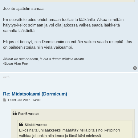
Joo ite ajattelin samaa.
En suosittele edes ehdottamaan tuollaista lääkärille. Alkaa nimittäin
hälytys-kellot soimaan ja voi olla jatkossa vaikea saada lääkkeitä
samalta lääkäriltä.
Eli jos et tiennyt, niin Dormicumiin on erittäin vaikea saada reseptiä. Jos
on päihdehistoriaa niin vielä vaikeampi.
All that we see or seem, Is but a dream within a dream.
-Edgar Allan Poe
zerk
Re: Midatsolaami (Dormicum)
P
Fri 09 Jan 2015, 14:00
o
s
t
Petri6 wrote:
Silokki wrote:
Eikös näitä unilääkkeeksi määrätä? Itellä pitäis noi ketipinori
vaihtaa johonkin niin tenox ja tämä kävi mielessä.