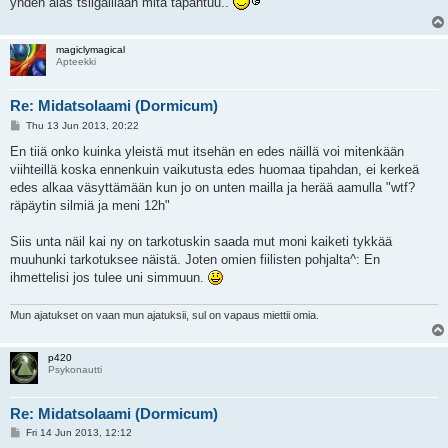
yhden alas tsiigaillaan mitä tapahtuu..
magiclymagical
Apteekki
Re: Midatsolaami (Dormicum)
P
Thu 13 Jun 2013, 20:22
o
s
En tiiä onko kuinka yleistä mut itsehän en edes näillä voi mitenkään
t
viihteillä koska ennenkuin vaikutusta edes huomaa tipahdan, ei kerkeä
edes alkaa väsyttämään kun jo on unten mailla ja herää aamulla "wtf?
räpäytin silmiä ja meni 12h"
Siis unta näil kai ny on tarkotuskin saada mut moni kaiketi tykkää
muuhunki tarkotuksee näistä. Joten omien fiilisten pohjalta^: En
ihmettelisi jos tulee uni simmuun.
Mun ajatukset on vaan mun ajatuksii, sul on vapaus miettii omia.
p420
Psykonautti
Re: Midatsolaami (Dormicum)
P
Fri 14 Jun 2013, 12:12
o