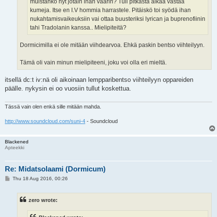
muistanko nyt jotain ihan väärin? Tuli pitkästä aikaa vastaa
kumeja. Itse en I.V hommia harrastele. Pitäiskö toi syödä ihan
nukahtamisvaikeuksiin vai ottaa buusteriksi lyrican ja buprenofiinin
tahi Tradolanin kanssa.. Mielipiteitä?
Dormicimilla ei ole mitään viihdearvoa. Ehkä paskin bentso viihteilyyn.
Tämä oli vain minun mielipiteeni, joku voi olla eri mieltä.
itsellä dc:t iv:nä oli aikoinaan lempparibentso viihteilyyn oppareiden
päälle. nykysin ei oo vuosiin tullut koskettua.
Tässä vain olen enkä sille mitään mahda.
http://www.soundcloud.com/suni-4
- Soundcloud
Blackened
Apteekki
Re: Midatsolaami (Dormicum)
P
Thu 18 Aug 2016, 00:26
o
s
t
zero wrote: