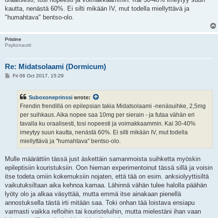
kautta, nenästä 60%. Ei silti mikään IV, mut todella miellyttävä ja
"humahtava" bentso-olo.
Pristine
Psykonautti
Re: Midatsolaami (Dormicum)
P
Fri 06 Oct 2017, 15:29
o
s
t
Suboxoneprinssi
wrote:
Frendin frendillä on epilepsian takia Midatsolaami -nenäsuihke, 2,5mg
per suihkaus. Aika nopee saa 10mg per sierain - ja futaa vähän eri
tavalla ku oraalisesti, tosi nopeesti ja voimakkaammin. Kai 30-40%
imeytyy suun kautta, nenästä 60%. Ei silti mikään IV, mut todella
miellyttävä ja "humahtava" bentso-olo.
Mulle määrättiin tässä just äskettäin samanmoista suihketta myöskin
epileptisiin kouristuksiin. Oon hieman experimentoinut tässä sillä ja voisin
itse todeta omiin kokemuksiin nojaten, että tää on esim. anksiolyyttisiltä
vaikutuksiltaan aika kehnoa kamaa. Lähinnä vähän tulee halolla päähän
lyöty olo ja alkaa väsyttää, mutta emmä itse ainakaan pienellä
annostuksella tästä irti mitään saa. Toki onhan tää loistava ensiapu
varmasti vaikka refloihin tai kouristeluihin, mutta mielestäni ihan vaan