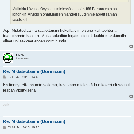
Mullakin kävi noi Oxycontit mielessä ku pitäis tää Burana vaihtaa
johonkin. Arvioisin onnitumisen mahdollisuutemme about saman
tasoisiksi.
Jep. Midatsolaamia saatettaisiin kokeilla viimeisenä vaihtoehtona
triatsolaamin kanssa. Mulla kokeiltiin kirjaimellisesti kaikki markkinoilla
olleet unilääkkeet ennen dormicumia.
Silokki
Karvakuono
Re: Midatsolaami (Dormicum)
P
Fri 09 Jan 2015, 14:40
o
s
En tiennyt että on noin vaikeaa, kävi vaan mielessä kun kaveri oli saanut
t
respan yksityiseltä.
zerk
Re: Midatsolaami (Dormicum)
P
Fri 09 Jan 2015, 18:13
o