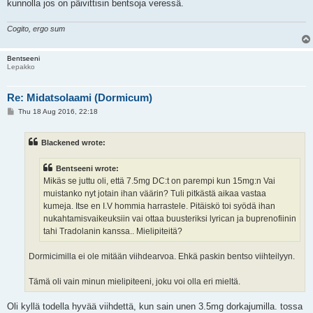
kunnolla jos on päivittisin bentsoja veressä.
Cogito, ergo sum
Bentseeni
Lepakko
Re: Midatsolaami (Dormicum)
P
Thu 18 Aug 2016, 22:18
o
s
t
Blackened wrote:
Bentseeni wrote:
Mikäs se juttu oli, että 7.5mg DC:t on parempi kun 15mg:n Vai
muistanko nyt jotain ihan väärin? Tuli pitkästä aikaa vastaa
kumeja. Itse en I.V hommia harrastele. Pitäiskö toi syödä ihan
nukahtamisvaikeuksiin vai ottaa buusteriksi lyrican ja buprenofiinin
tahi Tradolanin kanssa.. Mielipiteitä?
Dormicimilla ei ole mitään viihdearvoa. Ehkä paskin bentso viihteilyyn.
Tämä oli vain minun mielipiteeni, joku voi olla eri mieltä.
Oli kyllä todella hyvää viihdettä, kun sain unen 3.5mg dorkajumilla. tossa