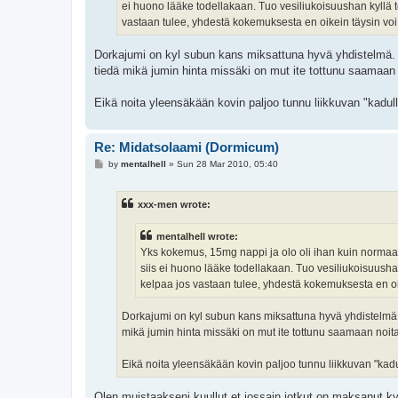
ei huono lääke todellakaan. Tuo vesiliukoisuushan kyllä 
vastaan tulee, yhdestä kokemuksesta en oikein täysin voi 
Dorkajumi on kyl subun kans miksattuna hyvä yhdistelmä. 
tiedä mikä jumin hinta missäki on mut ite tottunu saamaan 
Eikä noita yleensäkään kovin paljoo tunnu liikkuvan "kadul
Re: Midatsolaami (Dormicum)
P
by
mentalhell
»
Sun 28 Mar 2010, 05:40
o
s
t
xxx-men wrote:
mentalhell wrote:
Yks kokemus, 15mg nappi ja olo oli ihan kuin normaali
siis ei huono lääke todellakaan. Tuo vesiliukoisuusha
kelpaa jos vastaan tulee, yhdestä kokemuksesta en oik
Dorkajumi on kyl subun kans miksattuna hyvä yhdistelmä.
mikä jumin hinta missäki on mut ite tottunu saamaan noit
Eikä noita yleensäkään kovin paljoo tunnu liikkuvan "kadu
Olen muistaakseni kuullut et jossain jotkut on maksanut k