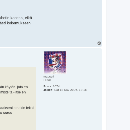
hotin kanssa, eikä
veästi kokemukseen
T
o
p
mauseri
LD50
Posts:
3674
in käytön, jota en
Joined:
Sat 18 Nov 2006, 18:16
isteita - itse en
taakseni ainakin teksti
aa antaa.