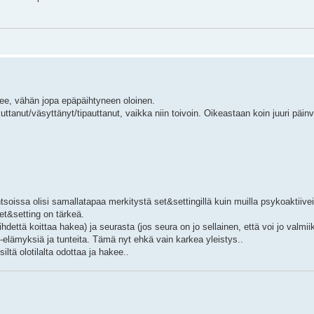
lkee, vähän jopa epäpäihtyneen oloinen.
tanut/väsyttänyt/tipauttanut, vaikka niin toivoin. Oikeastaan koin juuri päin
soissa olisi samallatapaa merkitystä set&settingillä kuin muilla psykoaktiiveil
set&setting on tärkeä.
hdettä koittaa hakea) ja seurasta (jos seura on jo sellainen, että voi jo valmii
ne-elämyksiä ja tunteita. Tämä nyt ehkä vain karkea yleistys..
iltä olotilalta odottaa ja hakee..