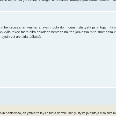
in bentsoissa, en ymmärrä täysin tuota dormicumin ylistystä ja hintoja mitä 
an kyllä tekee tästä aika erikoisen bentson näitten joukossa mitä suomessa k
äysin voi arvioida lääkettä.
kin bentsoissa, en ymmärrä täysin tuota dormicumin ylistystä ja hintoja mitä siitä m