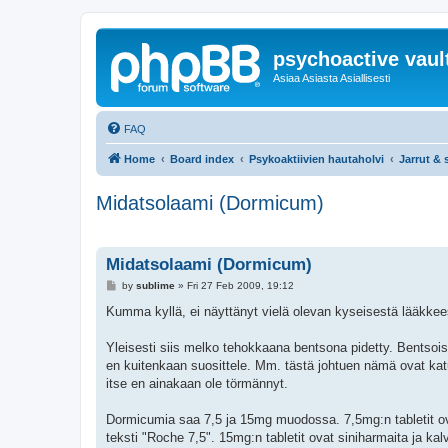
psychoactive vaul
Asiaa Asiasta Asiallisesti
FAQ
Home
Board index
Psykoaktiivien hautaholvi
Jarrut & s
Midatsolaami (Dormicum)
Midatsolaami (Dormicum)
P
by
sublime
»
Fri 27 Feb 2009, 19:12
o
s
Kumma kyllä, ei näyttänyt vielä olevan kyseisestä lääkkeest
t
Yleisesti siis melko tehokkaana bentsona pidetty. Bentsois
en kuitenkaan suosittele. Mm. tästä johtuen nämä ovat ka
itse en ainakaan ole törmännyt.
Dormicumia saa 7,5 ja 15mg muodossa. 7,5mg:n tabletit ovat 
teksti "Roche 7,5". 15mg:n tabletit ovat siniharmaita ja ka