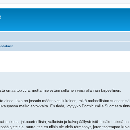
t
edatiivit
ä omaa topiccia, mutta mielestäni sellainen voisi olla ihan tarpeellinen.
ta ainoa, joka on jossain määrin vesiliukoinen, mikä mahdollistaa suonensisäi
tukaupassa melko arvokkaita. En tiedä, löytyykö Dormicumille Suomesta rinna
soikeita, jakouurteellisia, valkoisia ja kalvopäällysteisiä. Lisäksi niissä on
lvopäällysteisiä, mutta itse en niihin ole vielä törmännyt, joten tarkempaa kuv