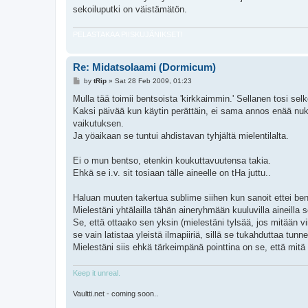
sekoiluputki on väistämätön.
PELASTAKAA PIISKUJÄNIKSET!
Re: Midatsolaami (Dormicum)
P
by
tRip
»
Sat 28 Feb 2009, 01:23
o
s
Mulla tää toimii bentsoista 'kirkkaimmin.' Sellanen tosi se
t
Kaksi päivää kun käytin perättäin, ei sama annos enää nukut
vaikutuksen.
Ja yöaikaan se tuntui ahdistavan tyhjältä mielentilalta.
Ei o mun bentso, etenkin koukuttavuutensa takia.
Ehkä se i.v. sit tosiaan tälle aineelle on tHa juttu..
Haluan muuten takertua sublime siihen kun sanoit ettei bent
Mielestäni yhtälailla tähän aineryhmään kuuluvilla aineilla 
Se, että ottaako sen yksin (mielestäni tylsää, jos mitään vii
se vain latistaa yleistä ilmapiiriä, sillä se tukahduttaa tun
Mielestäni siis ehkä tärkeimpänä pointtina on se, että mitä s
Keep it unreal.
Vaultti.net - coming soon..