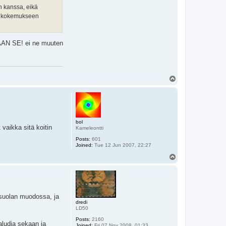
n kanssa, eikä
ti kokemukseen
HAAN SE! ei ne muuten
T
o
p
bol
vaikka sitä koitin
Kameleontti
Posts:
601
Joined:
Tue 12 Jun 2007, 22:27
T
o
p
tisuolan muodossa, ja
dredi
LD50
Posts:
2160
daludia sekaan ja
Joined:
Fri 07 Nov 2008, 01:33