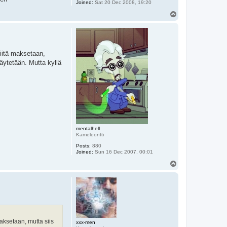
Joined:
Sat 20 Dec 2008, 19:20
T
o
p
siitä maksetaan,
äytetään. Mutta kyllä
mentalhell
Kameleontti
Posts:
880
Joined:
Sun 16 Dec 2007, 00:01
T
o
p
aksetaan, mutta siis
xxx-men