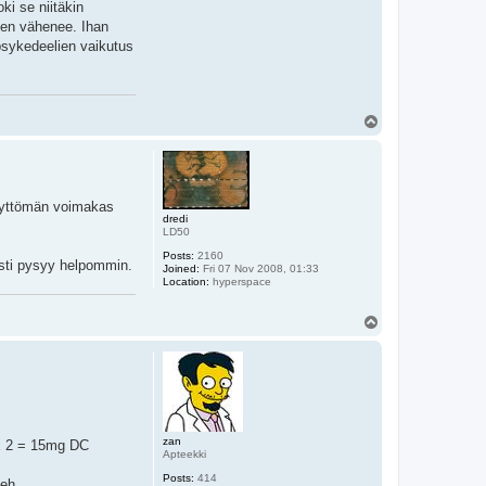
i se niitäkin
een vähenee. Ihan
sykedeelien vaikutus
T
o
p
 älyttömän voimakas
dredi
LD50
Posts:
2160
isti pysyy helpommin.
Joined:
Fri 07 Nov 2008, 01:33
Location:
hyperspace
T
o
p
zan
 x 2 = 15mg DC
Apteekki
Posts:
414
heh