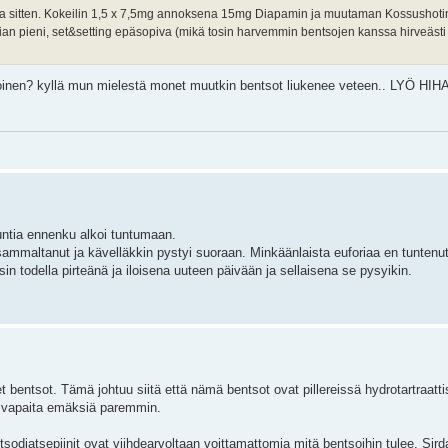
ika sitten. Kokeilin 1,5 x 7,5mg annoksena 15mg Diapamin ja muutaman Kossushoti
liian pieni, set&setting epäsopiva (mikä tosin harvemmin bentsojen kanssa hirveäs
iukoinen? kyllä mun mielestä monet muutkin bentsot liukenee veteen.. LYÖ HI
tuntia ennenku alkoi tuntumaan.
sammaltanut ja kävelläkkin pystyi suoraan. Minkäänlaista euforiaa en tuntenut 
n todella pirteänä ja iloisena uuteen päivään ja sellaisena se pysyikin.
set bentsot. Tämä johtuu siitä että nämä bentsot ovat pillereissä hydrotartraat
n vapaita emäksiä paremmin.
tsodiatsepiinit ovat viihdearvoltaan voittamattomia mitä bentsoihin tulee. Sir