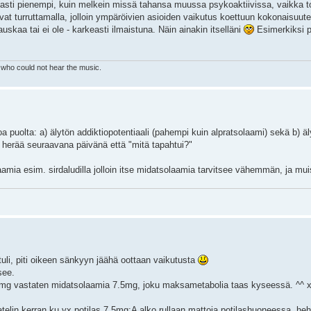
asti pienempi, kuin melkein missä tahansa muussa psykoaktiivissa, vaikka tok
at turruttamalla, jolloin ympäröivien asioiden vaikutus koettuun kokonaisuut
kaa tai ei ole - karkeasti ilmaistuna. Näin ainakin itselläni
Esimerkiksi p
who could not hear the music.
oa puolta: a) älytön addiktiopotentiaali (pahempi kuin alpratsolaami) sekä b)
 herää seuraavana päivänä että "mitä tapahtui?"
amia esim. sirdaludilla jolloin itse midatsolaamia tarvitsee vähemmän, ja mu
 tuli, piti oikeen sänkyyn jäähä oottaan vaikutusta
see.
5mg vastaten midatsolaamia 7.5mg, joku maksametabolia taas kyseessä. ^^
telin kerran ku yx potilas 7.5mg:A alko rullaan mattoja potilashuoneessa, he