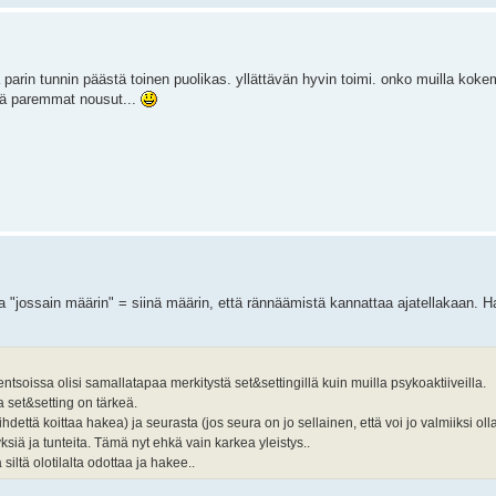
parin tunnin päästä toinen puolikas. yllättävän hyvin toimi. onko muilla kok
elä paremmat nousut...
 "jossain määrin" = siinä määrin, että rännäämistä kannattaa ajatellakaan. Ha
tsoissa olisi samallatapaa merkitystä set&settingillä kuin muilla psykoaktiiveilla.
a set&setting on tärkeä.
ihdettä koittaa hakea) ja seurasta (jos seura on jo sellainen, että voi jo valmiiksi ol
yksiä ja tunteita. Tämä nyt ehkä vain karkea yleistys..
siltä olotilalta odottaa ja hakee..