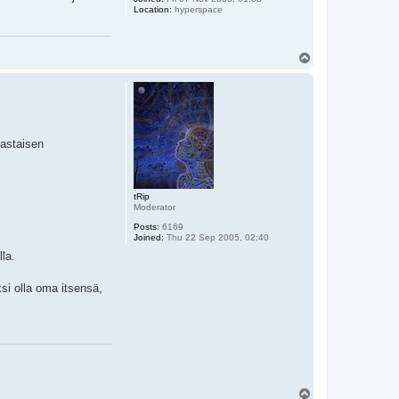
Location:
hyperspace
T
o
p
vastaisen
tRip
Moderator
Posts:
6169
Joined:
Thu 22 Sep 2005, 02:40
la.
ksi olla oma itsensä,
T