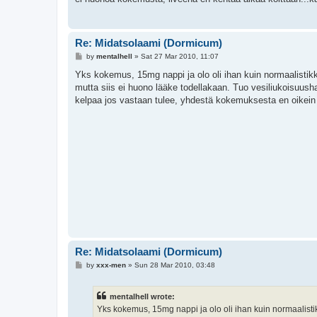
Re: Midatsolaami (Dormicum)
P
by
mentalhell
»
Sat 27 Mar 2010, 11:07
o
s
Yks kokemus, 15mg nappi ja olo oli ihan kuin normaalistikk
t
mutta siis ei huono lääke todellakaan. Tuo vesiliukoisuush
kelpaa jos vastaan tulee, yhdestä kokemuksesta en oikein t
Re: Midatsolaami (Dormicum)
P
by
xxx-men
»
Sun 28 Mar 2010, 03:48
o
s
t
mentalhell wrote:
Yks kokemus, 15mg nappi ja olo oli ihan kuin normaalistik