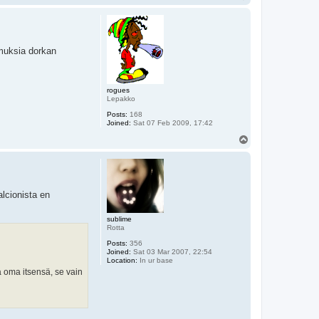
o
p
emuksia dorkan
rogues
Lepakko
Posts:
168
Joined:
Sat 07 Feb 2009, 17:42
T
o
p
lcionista en
sublime
Rotta
Posts:
356
Joined:
Sat 03 Mar 2007, 22:54
Location:
In ur base
la oma itsensä, se vain