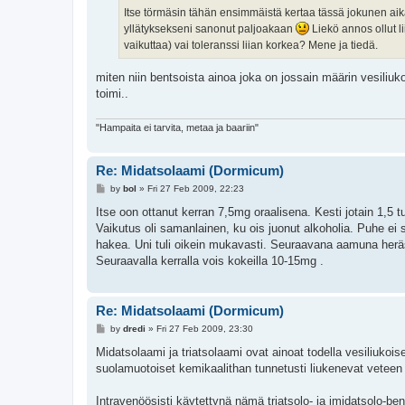
Itse törmäsin tähän ensimmäistä kertaa tässä jokunen a
yllätyksekseni sanonut paljoakaan
Liekö annos ollut 
vaikuttaa) vai toleranssi liian korkea? Mene ja tiedä.
miten niin bentsoista ainoa joka on jossain määrin vesil
toimi..
"Hampaita ei tarvita, metaa ja baariin"
Re: Midatsolaami (Dormicum)
P
by
bol
»
Fri 27 Feb 2009, 22:23
o
s
Itse oon ottanut kerran 7,5mg oraalisena. Kesti jotain 1,5 
t
Vaikutus oli samanlainen, ku ois juonut alkoholia. Puhe ei 
hakea. Uni tuli oikein mukavasti. Seuraavana aamuna heräsi
Seuraavalla kerralla vois kokeilla 10-15mg .
Re: Midatsolaami (Dormicum)
P
by
dredi
»
Fri 27 Feb 2009, 23:30
o
s
Midatsolaami ja triatsolaami ovat ainoat todella vesiliukoi
t
suolamuotoiset kemikaalithan tunnetusti liukenevat vetee
Intravenöösisti käytettynä nämä triatsolo- ja imidatsolo-ben