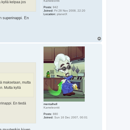
Kameleontti
 kyllä kelpaa jos
Posts:
942
Joined:
Fri 28 Nov 2008, 22:20
Location:
planetX
n superinappi. En
T
o
p
itä maksetaan, mutta
n. Mutta kyllä
rinappi. En tiedä
mentalhell
Kameleontti
Posts:
880
Joined:
Sun 16 Dec 2007, 00:01
sa muutenkin kiven