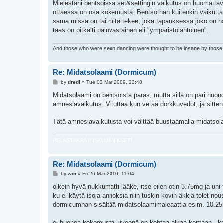
Mielestäni bentsoissa set&settingin vaikutus on huomattav
ottaessa on osa kokemusta. Bentsothan kuitenkin vaikuttav
sama missä on tai mitä tekee, joka tapauksessa joko on haus
taas on pitkälti päinvastainen eli "ympäristölähtöinen".
And those who were seen dancing were thought to be insane by those 
Re: Midatsolaami (Dormicum)
P
by
dredi
»
Tue 03 Mar 2009, 23:48
o
s
Midatsolaami on bentsoista paras, mutta sillä on pari huon
t
amnesiavaikutus. Vituttaa kun vetää dorkkuvedot, ja sitten
Tätä amnesiavaikutusta voi välttää buustaamalla midatsola
PELASTAKAA PIISKUJÄNIKSET!
Re: Midatsolaami (Dormicum)
P
by
zan
»
Fri 26 Mar 2010, 11:04
o
s
oikein hyvä nukkumatti lääke, itse eilen otin 3.75mg ja uni
t
ku ei käytä isoja annoksia niin tuskin kovin äkkiä tolet nou
dormicumhan sisältää midatsolaamimaleaattia esim. 10.2
ei huonoa kokemusta, iiveenä en kehtaa alkaa koittaan...ka