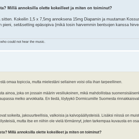
a? Millä annoksilla olette kokeilleet ja miten on toiminut?
ka sitten. Kokeilin 1,5 x 7,5mg annoksena 15mg Diapamin ja muutaman Kossus
ian pieni, set&setting epäsopiva (mikä tosin harvemmin bentsojen kanssa hir
who could not hear the music.
tä omaa topiccia, mutta mielestäni sellainen voisi olla ihan tarpeellinen.
sta ainoa, joka on jossain määrin vesiliukoinen, mikä mahdollistaa suonensisäisenk
aupassa melko arvokkaita. En tiedä, löytyykö Dormicumille Suomesta rinnakkaisvalm
 soikeita, jakouurteellisia, valkoisia ja kalvopäällysteisiä. Lisäksi niissä on muis
llysteisiä, mutta itse en niihin ole vielä törmännyt, joten tarkempaa kuvausta en os
a? Millä annoksilla olette kokeilleet ja miten on toiminut?