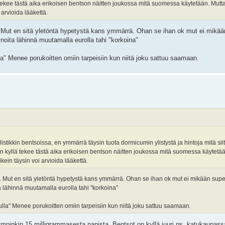
tekee tästä aika erikoisen bentson näitten joukossa mitä suomessa käytetään. Mutta
arvioida lääkettä.
Mut en sitä yletöntä hypetystä kans ymmärrä. Ohan se ihan ok mut ei mikää
noita lähinnä muutamalla eurolla tahi "korkoina"
la" Menee porukoitten omiin tarpeisiin kun niitä joku sattuu saamaan.
stikkin bentsoissa, en ymmärrä täysin tuota dormicumin ylistystä ja hintoja mitä si
n kyllä tekee tästä aika erikoisen bentson näitten joukossa mitä suomessa käytetää
ein täysin voi arvioida lääkettä.
 Mut en sitä yletöntä hypetystä kans ymmärrä. Ohan se ihan ok mut ei mikään supe
a lähinnä muutamalla eurolla tahi "korkoina"
lla" Menee porukoitten omiin tarpeisiin kun niitä joku sattuu saamaan.
ympinkin 15 milligrammasesta napista. Bentsot on kyllä juuri ns. katukaupas