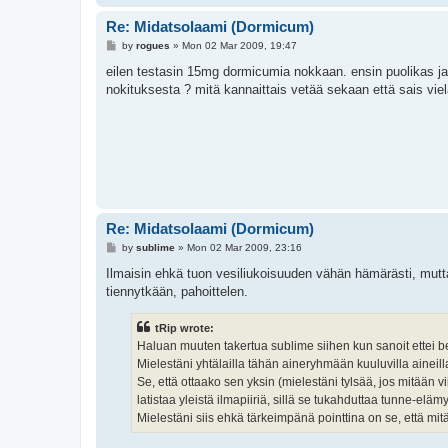
Re: Midatsolaami (Dormicum)
P
by
rogues
»
Mon 02 Mar 2009, 19:47
o
s
eilen testasin 15mg dormicumia nokkaan. ensin puolikas ja 
t
nokituksesta ? mitä kannaittais vetää sekaan että sais vi
Re: Midatsolaami (Dormicum)
P
by
sublime
»
Mon 02 Mar 2009, 23:16
o
s
Ilmaisin ehkä tuon vesiliukoisuuden vähän hämärästi, mutta
t
tiennytkään, pahoittelen.
tRip wrote:
Haluan muuten takertua sublime siihen kun sanoit ettei ben
Mielestäni yhtälailla tähän aineryhmään kuuluvilla aineill
Se, että ottaako sen yksin (mielestäni tylsää, jos mitään vi
latistaa yleistä ilmapiiriä, sillä se tukahduttaa tunne-eläm
Mielestäni siis ehkä tärkeimpänä pointtina on se, että mitä 