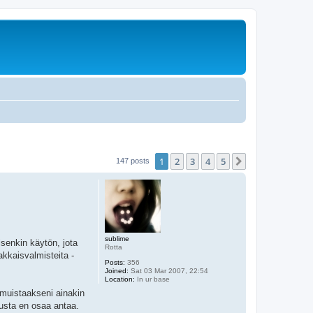
1
2
3
4
5
Next
147 posts
sublime
senkin käytön, jota
Rotta
kkaisvalmisteita -
Posts:
356
Joined:
Sat 03 Mar 2007, 22:54
Location:
In ur base
 muistaakseni ainakin
austa en osaa antaa.