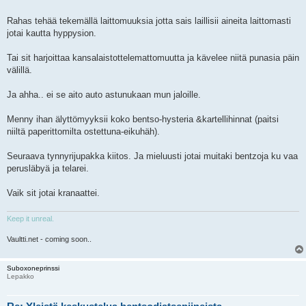
Rahas tehää tekemällä laittomuuksia jotta sais laillisii aineita laittomasti
jotai kautta hyppysion.
Tai sit harjoittaa kansalaistottelemattomuutta ja kävelee niitä punasia päin
välillä.
Ja ahha.. ei se aito auto astunukaan mun jaloille.
Menny ihan älyttömyyksii koko bentso-hysteria &kartellihinnat (paitsi
niiltä paperittomilta ostettuna-eikuhäh).
Seuraava tynnyrijupakka kiitos. Ja mieluusti jotai muitaki bentzoja ku vaa
perusläbyä ja telarei.
Vaik sit jotai kranaattei.
Keep it unreal.
Vaultti.net - coming soon..
Suboxoneprinssi
Lepakko