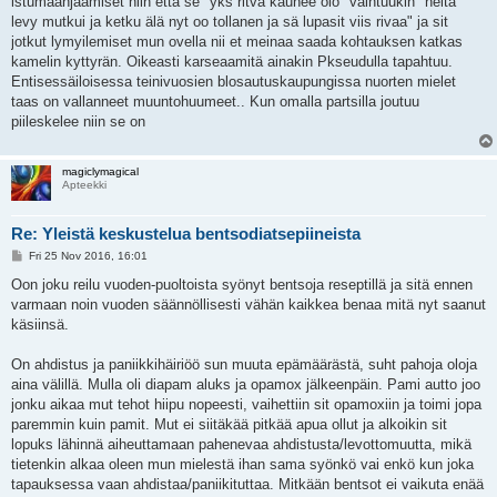
istumaanjäämiset niin että se "yks ritva kauhee olo" vaihtuukin "heitä
levy mutkui ja ketku älä nyt oo tollanen ja sä lupasit viis rivaa" ja sit
jotkut lymyilemiset mun ovella nii et meinaa saada kohtauksen katkas
kamelin kyttyrän. Oikeasti karseaamitä ainakin Pkseudulla tapahtuu.
Entisessäiloisessa teinivuosien blosautuskaupungissa nuorten mielet
taas on vallanneet muuntohuumeet.. Kun omalla partsilla joutuu
piileskelee niin se on
magiclymagical
Apteekki
Re: Yleistä keskustelua bentsodiatsepiineista
P
Fri 25 Nov 2016, 16:01
o
s
Oon joku reilu vuoden-puoltoista syönyt bentsoja reseptillä ja sitä ennen
t
varmaan noin vuoden säännöllisesti vähän kaikkea benaa mitä nyt saanut
käsiinsä.
On ahdistus ja paniikkihäiriöö sun muuta epämäärästä, suht pahoja oloja
aina välillä. Mulla oli diapam aluks ja opamox jälkeenpäin. Pami autto joo
jonku aikaa mut tehot hiipu nopeesti, vaihettiin sit opamoxiin ja toimi jopa
paremmin kuin pamit. Mut ei siitäkää pitkää apua ollut ja alkoikin sit
lopuks lähinnä aiheuttamaan pahenevaa ahdistusta/levottomuutta, mikä
tietenkin alkaa oleen mun mielestä ihan sama syönkö vai enkö kun joka
tapauksessa vaan ahdistaa/paniikituttaa. Mitkään bentsot ei vaikuta enää