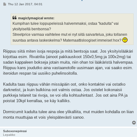
P
Thu 12 Jan 2017, 04:01
o
s
t
magiclymagical wrote:
Kumpihan tulee loppupeleissä halvemmaksi, ostaa "kadulta" vai
yksityiseltä bentsonsa?
Streetprice varmaa vaihtelee mut ei nyt siitä saivartelua, joku tollanen
suuntaa antava laskeskelma? Matemaattisloogiset immeiset hox?
Riippuu siitä miten isoja respoja ja mitä bentsoja saat. Jos yksityislääkäri
kirjottaa esim. Rivatrilia (ainoot pakkauskoot 150x0,5mg ja 100x2mg) tai
sadan kappaleen bokseja jotain muita, niin ohan toi lääkäristä halvempaa.
Riippuu kans joudutko aina vastaanotolle uusimaan ajan, vai saako esim.
iteroidun respan tai uusiiko puhelinsoitolla.
Kadulta taas riippuu vähän missäpäin oot, onko kontaktei vai ostatko
darknetist, ja kuin bulkkina oot valmis ostaa. Jos ostelet kokonaisii
purkkeja telareit tai rivoja, se voi olla kohtuuhintast. Jos oot aina PA ja
poistat 10kpl kerrallaa, se käy kalliiks.
Dormicumit kadulta tulee aina olee ylikalliita, mut muiden kohdalla on liian
monta muuttujaa et vois yleispätevästi sanoo.
Suboxoneprinssi
Lepakko