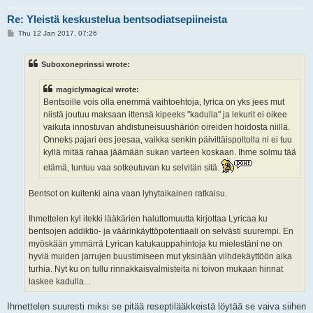
Re: Yleistä keskustelua bentsodiatsepiineista
P
Thu 12 Jan 2017, 07:26
o
s
t
Suboxoneprinssi wrote:
magiclymagical wrote:
Bentsoille vois olla enemmä vaihtoehtoja, lyrica on yks jees mut
niistä joutuu maksaan ittensä kipeeks "kadulla" ja lekurit ei oikee
vaikuta innostuvan ahdistuneisuushäriön oireiden hoidosta niillä.
Onneks pajari ees jeesaa, vaikka senkin päivittäispoltolla ni ei tuu
kyllä mitää rahaa jäämään sukan varteen koskaan. Ihme solmu tää
elämä, tuntuu vaa sotkeutuvan ku selvitän sitä.
Bentsot on kuitenki aina vaan lyhytaikainen ratkaisu.
Ihmettelen kyl itekki lääkärien haluttomuutta kirjottaa Lyricaa ku
bentsojen addiktio- ja väärinkäyttöpotentiaali on selvästi suurempi. En
myöskään ymmärrä Lyrican katukauppahintoja ku mielestäni ne on
hyviä muiden jarrujen buustimiseen mut yksinään viihdekäyttöön aika
turhia. Nyt ku on tullu rinnakkaisvalmisteita ni toivon mukaan hinnat
laskee kadulla...
Ihmettelen suuresti miksi se pitää reseptilääkkeistä löytää se vaiva siihen