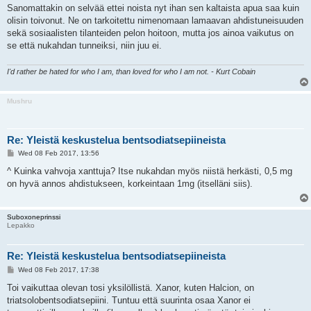
Sanomattakin on selvää ettei noista nyt ihan sen kaltaista apua saa kuin
olisin toivonut. Ne on tarkoitettu nimenomaan lamaavan ahdistuneisuuden
sekä sosiaalisten tilanteiden pelon hoitoon, mutta jos ainoa vaikutus on
se että nukahdan tunneiksi, niin juu ei.
I'd rather be hated for who I am, than loved for who I am not. - Kurt Cobain
Mushru
Re: Yleistä keskustelua bentsodiatsepiineista
P
Wed 08 Feb 2017, 13:56
o
s
^ Kuinka vahvoja xanttuja? Itse nukahdan myös niistä herkästi, 0,5 mg
t
on hyvä annos ahdistukseen, korkeintaan 1mg (itselläni siis).
Suboxoneprinssi
Lepakko
Re: Yleistä keskustelua bentsodiatsepiineista
P
Wed 08 Feb 2017, 17:38
o
s
Toi vaikuttaa olevan tosi yksilöllistä. Xanor, kuten Halcion, on
t
triatsolobentsodiatsepiini. Tuntuu että suurinta osaa Xanor ei