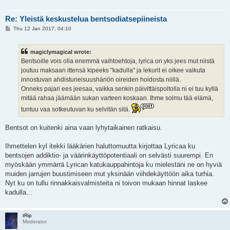
Re: Yleistä keskustelua bentsodiatsepiineista
P
Thu 12 Jan 2017, 04:10
o
s
t
magiclymagical wrote:
Bentsoille vois olla enemmä vaihtoehtoja, lyrica on yks jees mut niistä
joutuu maksaan ittensä kipeeks "kadulla" ja lekurit ei oikee vaikuta
innostuvan ahdistuneisuushäriön oireiden hoidosta niillä.
Onneks pajari ees jeesaa, vaikka senkin päivittäispoltolla ni ei tuu kyllä
mitää rahaa jäämään sukan varteen koskaan. Ihme solmu tää elämä,
tuntuu vaa sotkeutuvan ku selvitän sitä.
Bentsot on kuitenki aina vaan lyhytaikainen ratkaisu.
Ihmettelen kyl itekki lääkärien haluttomuutta kirjottaa Lyricaa ku
bentsojen addiktio- ja väärinkäyttöpotentiaali on selvästi suurempi. En
myöskään ymmärrä Lyrican katukauppahintoja ku mielestäni ne on hyviä
muiden jarrujen buustimiseen mut yksinään viihdekäyttöön aika turhia.
Nyt ku on tullu rinnakkaisvalmisteita ni toivon mukaan hinnat laskee
kadulla...
tRip
Moderator