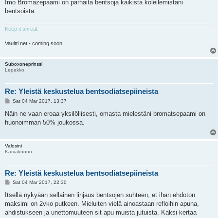
Imo Bromazepaami on parhaita bentsoja kaikista koleilemistani
bentsoista.
Keep it unreal.
Vaultti.net - coming soon..
Suboxoneprinssi
Lepakko
Re: Yleistä keskustelua bentsodiatsepiineista
P
Sat 04 Mar 2017, 13:37
o
s
Näin ne vaan eroaa yksilöllisesti, omasta mielestäni bromatsepaami on
t
huonoimman 50% joukossa.
Valosini
Karvakuono
Re: Yleistä keskustelua bentsodiatsepiineista
P
Sat 04 Mar 2017, 22:30
o
s
Itsellä nykyään sellainen linjaus bentsojen suhteen, et ihan ehdoton
t
maksimi on 2vko putkeen. Mieluiten vielä ainoastaan refloihin apuna,
ahdistukseen ja unettomuuteen sit apu muista jutuista. Kaksi kertaa