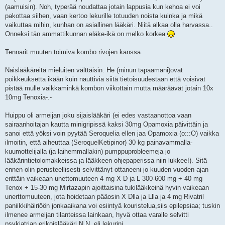
(aamuisin). Noh, typerää noudattaa jotain lappusia kun kehoa ei voi
pakottaa siihen, vaan kertoo lekurille totuuden noista kuinka ja mikä
vaikuttaa mihin, kunhan on asiallinen lääkäri. Niitä alkaa olla harvassa..
Onneksi tän ammattikunnan eläke-ikä on melko korkea
Tennarit muuten toimiva kombo rivojen kanssa.
Naislääkäreitä mieluiten välttäisin. He (minun tapaamani)ovat
poikkeuksetta ikään kuin nauttivia siitä tietoisuudestaan että voisivat
pistää mulle vaikkaminkä kombon viikottain mutta määräävät jotain 10x
10mg Tenoxia-.-
Huippu oli armeijan joku sijaislääkäri (ei edes vastaanottoa vaan
sairaanhoitajan kautta minigripissä kaksi 30mg Opamoxia päivittäin ja
sanoi että yöksi voin pyytää Seroquelia ellen jaa Opamoxia (o:::O) vaikka
ilmoitin, että aiheuttaa (SeroquelKetipinor) 30 kg painavammalla-
kuumottelijalla (ja laihemmallakin) pumppuprobleemeja jo
lääkärintietolomakkeissa ja lääkkeen ohjepaperissa niin lukkee!). Sitä
ennen olin perusteellisesti selvittänyt ottaneeni jo kuuden vuoden ajan
erittäin vaikeaan unettomuuteen 4 mg X D ja L 300-600 mg + 40 mg
Tenox + 15-30 mg Mirtazapin ajoittaisina tukilääkkeinä hyvin vaikeaan
unerttomuuteen, jota hoidetaan pääosin X Dlla ja Llla ja 4 mg Rivatril
paniikkihäiriöön jonkaaikana voi esiintyä kouristelua,siis epilepsiaa; tuskin
ilmenee armeijan tilanteissa lainkaan, hyvä ottaa varalle selvitti
psykiatrian erikoislääkäri N.N. eli lekurini.