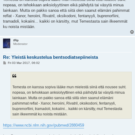
nopeaa, on tehokkaan anksiolyyttinen eikä päihdytä tai väsytä minua
lainkaan. Mutta on pakko sanoa että siitä olen saanut elämäni pahimmat
reflat - Xanor, heroiini, Rivatril, oksikodoni, fentanyyli, buprenorfiini,
tramadoli, kokaiini... kaikki on kärsitty, mut Temestasta sain ilkeemmät
ku noista mistään.
tRip
Moderator
Re: Yleistä keskustelua bentsodiatsepiineista
P
Fri 03 Mar 2017, 06:02
o
s
t
Temesta on kanssa sopiva lääke mun mielestä siinä että nousee suht.
nopeaa, on tehokkaan anksiolyyttinen eikä päihdytä tai väsytä minua
lainkaan. Mutta on pakko sanoa että siitä olen saanut elämäni
pahimmat reflat - Xanor, heroiini, Rivatril, oksikodoni, fentanyyli,
buprenorfiini, tramadoli, kokaiini... kaikki on kärsitty, mut Temestasta
sain ilkeemmät ku noista mistään.
https://www.ncbi.nlm.nih.gov/pubmed/2880459