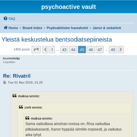
psychoactive vault
FAQ
Home
Board index
Psykoaktiivien hautaholvi
Jarrut & sedatiivit
Yleistä keskustelua bentsodiatsepiineista
Page
45
of
49
1
43
44
45
46
47
49
Previous
Next
1450 posts
…
…
kuumottelija
Lepakko
Re: Rivatril
P
Tue 01 Nov 2016, 21:25
o
s
t
maksa wrote:
zerk wrote:
maksa wrote:
Sama vaikuttava ainehan noissa on, Riva vaikuttaa
pitkäaikaisesti, Xanor hyppää silmille nopeesti, ja vaikutus
aika lyhyt.