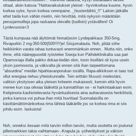
ottaal, aloin katsoa "Haittavaikutukset yleiset - hyvinkorkea kuume, hyvin
korkea syke, hyvin korkea verenpaine, _hiustenlähtö_!!" Laitoin jätkälle
ettet taida kun vähän mietin, niin hirvittää, mitä nykysin määrätään
perusjannuilleja jopa raskaana olevalle (tuolloin) ystävälleni! Oi
Lyrdevuosia<3
Tästä kumpuaa nää älyttömät hinnat(esim Lyrdepakkaus 350-5mg,
Rivapurkki 2 mg-350-500(500!!!!!)e!.Siisjumalauta. Noh, pitää siihe
heikkiinkin varata rahaa tuntuvasti enemmänkuin ennen.. Mutta niin, onko
ihme, että nääreppuselät ryöstelee Siwoja kun Päihdeklinikalta saa pari
Opamoxiaja illalla pakko dokaa-tiedän olon, tosin itselläni oli kyse usein
yksin juomisesta, ja väkivalta jäi ennen sitä ihan tarpeettomana
"absurdina" meidän hipahtavanporukan sisällä. Rapa-alkkiksen ei taas tod
ollut energiaa riehuu yhteiskunnalle. Tein erittäin fiksusti mielestäni,
valitsin yksityisen aika yleisen kriteerin mukaisesti, kerroin että hyvin
menee kun saa oikeaa lääkettä ja kannattihan se - ei harkintaakaan esim.
Ketipinoria kauhistelevasta hyväntuulisesta aina auttavaisesta henkilöstä,
jonka kanssa voi puhua ihan mitä huvittaa! Suomalaisilla on
käsittämättömänkorkea rima lähteä lääkärille jos se korkea rima ei siis
johdu esim. laskuista!
Noh, onneksi itesaan mitä tarviin millon tarviin, mutta osotetta on joutunut
pillerinarkkien takia vaihtamaan-.-Krapula ja -yöherätykset ja väkisin