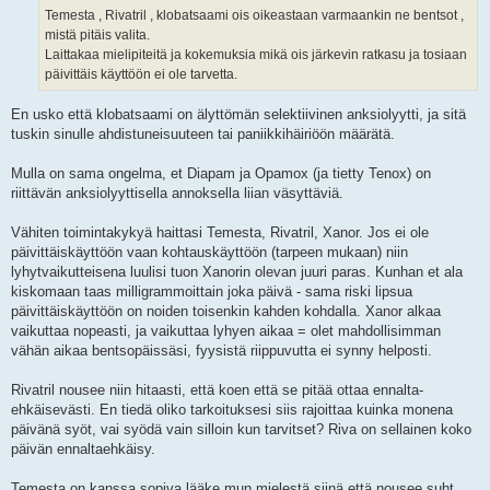
Temesta , Rivatril , klobatsaami ois oikeastaan varmaankin ne bentsot ,
mistä pitäis valita.
Laittakaa mielipiteitä ja kokemuksia mikä ois järkevin ratkasu ja tosiaan
päivittäis käyttöön ei ole tarvetta.
En usko että klobatsaami on älyttömän selektiivinen anksiolyytti, ja sitä
tuskin sinulle ahdistuneisuuteen tai paniikkihäiriöön määrätä.
Mulla on sama ongelma, et Diapam ja Opamox (ja tietty Tenox) on
riittävän anksiolyyttisella annoksella liian väsyttäviä.
Vähiten toimintakykyä haittasi Temesta, Rivatril, Xanor. Jos ei ole
päivittäiskäyttöön vaan kohtauskäyttöön (tarpeen mukaan) niin
lyhytvaikutteisena luulisi tuon Xanorin olevan juuri paras. Kunhan et ala
kiskomaan taas milligrammoittain joka päivä - sama riski lipsua
päivittäiskäyttöön on noiden toisenkin kahden kohdalla. Xanor alkaa
vaikuttaa nopeasti, ja vaikuttaa lyhyen aikaa = olet mahdollisimman
vähän aikaa bentsopäissäsi, fyysistä riippuvutta ei synny helposti.
Rivatril nousee niin hitaasti, että koen että se pitää ottaa ennalta-
ehkäisevästi. En tiedä oliko tarkoituksesi siis rajoittaa kuinka monena
päivänä syöt, vai syödä vain silloin kun tarvitset? Riva on sellainen koko
päivän ennaltaehkäisy.
Temesta on kanssa sopiva lääke mun mielestä siinä että nousee suht.