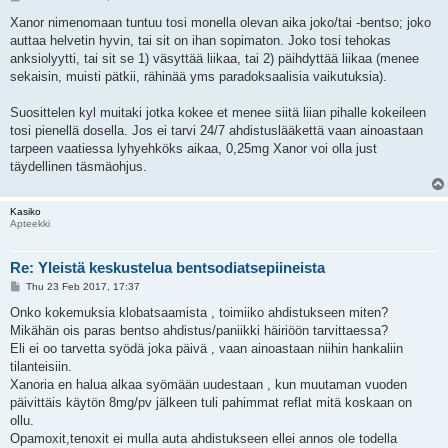
o
s
Xanor nimenomaan tuntuu tosi monella olevan aika joko/tai -bentso; joko
t
auttaa helvetin hyvin, tai sit on ihan sopimaton. Joko tosi tehokas
anksiolyytti, tai sit se 1) väsyttää liikaa, tai 2) päihdyttää liikaa (menee
sekaisin, muisti pätkii, rähinää yms paradoksaalisia vaikutuksia).
Suosittelen kyl muitaki jotka kokee et menee siitä liian pihalle kokeileen
tosi pienellä dosella. Jos ei tarvi 24/7 ahdistuslääkettä vaan ainoastaan
tarpeen vaatiessa lyhyehköks aikaa, 0,25mg Xanor voi olla just
täydellinen täsmäohjus.
Kasiko
Apteekki
Re: Yleistä keskustelua bentsodiatsepiineista
P
Thu 23 Feb 2017, 17:37
o
s
Onko kokemuksia klobatsaamista , toimiiko ahdistukseen miten?
t
Mikähän ois paras bentso ahdistus/paniikki häiriöön tarvittaessa?
Eli ei oo tarvetta syödä joka päivä , vaan ainoastaan niihin hankaliin
tilanteisiin.
Xanoria en halua alkaa syömään uudestaan , kun muutaman vuoden
päivittäis käytön 8mg/pv jälkeen tuli pahimmat reflat mitä koskaan on
ollu.
Opamoxit,tenoxit ei mulla auta ahdistukseen ellei annos ole todella