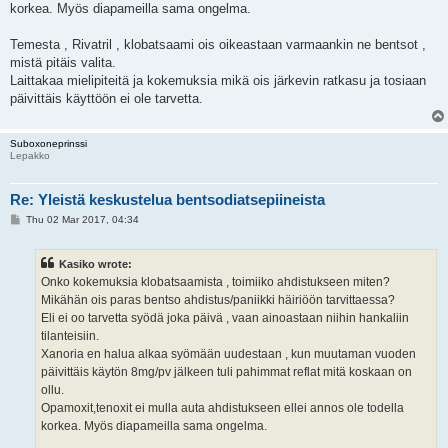
korkea. Myös diapameilla sama ongelma.
Temesta , Rivatril , klobatsaami ois oikeastaan varmaankin ne bentsot ,
mistä pitäis valita.
Laittakaa mielipiteitä ja kokemuksia mikä ois järkevin ratkasu ja tosiaan
päivittäis käyttöön ei ole tarvetta.
Suboxoneprinssi
Lepakko
Re: Yleistä keskustelua bentsodiatsepiineista
P
Thu 02 Mar 2017, 04:34
o
s
t
Kasiko wrote:
Onko kokemuksia klobatsaamista , toimiiko ahdistukseen miten?
Mikähän ois paras bentso ahdistus/paniikki häiriöön tarvittaessa?
Eli ei oo tarvetta syödä joka päivä , vaan ainoastaan niihin hankaliin
tilanteisiin.
Xanoria en halua alkaa syömään uudestaan , kun muutaman vuoden
päivittäis käytön 8mg/pv jälkeen tuli pahimmat reflat mitä koskaan on
ollu.
Opamoxit,tenoxit ei mulla auta ahdistukseen ellei annos ole todella
korkea. Myös diapameilla sama ongelma.