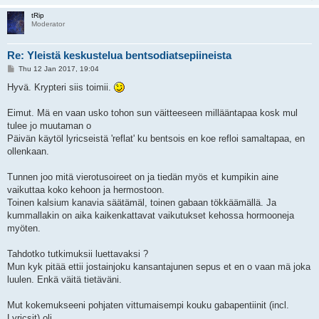
tRip
Moderator
Re: Yleistä keskustelua bentsodiatsepiineista
P
Thu 12 Jan 2017, 19:04
o
s
Hyvä. Krypteri siis toimii.
t
Eimut. Mä en vaan usko tohon sun väitteeseen millääntapaa kosk mul
tulee jo muutaman o
Päivän käytöl lyricseistä 'reflat' ku bentsois en koe refloi samaltapaa, en
ollenkaan.
Tunnen joo mitä vierotusoireet on ja tiedän myös et kumpikin aine
vaikuttaa koko kehoon ja hermostoon.
Toinen kalsium kanavia säätämäl, toinen gabaan tökkäämällä. Ja
kummallakin on aika kaikenkattavat vaikutukset kehossa hormooneja
myöten.
Tahdotko tutkimuksii luettavaksi ?
Mun kyk pitää ettii jostainjoku kansantajunen sepus et en o vaan mä joka
luulen. Enkä väitä tietäväni.
Mut kokemukseeni pohjaten vittumaisempi kouku gabapentiinit (incl.
Lyricsit) oli.