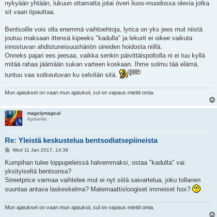
nykyään yhtään, lukuun ottamatta jotai överi liuos-muodossa olevia jotka
sit vaan tipauttaa.
Bentsoille vois olla enemmä vaihtoehtoja, lyrica on yks jees mut niistä
joutuu maksaan ittensä kipeeks "kadulla" ja lekurit ei oikee vaikuta
innostuvan ahdistuneisuushäriön oireiden hoidosta niillä.
Onneks pajari ees jeesaa, vaikka senkin päivittäispoltolla ni ei tuu kyllä
mitää rahaa jäämään sukan varteen koskaan. Ihme solmu tää elämä,
tuntuu vaa sotkeutuvan ku selvitän sitä.
Mun ajatukset on vaan mun ajatuksii, sul on vapaus miettii omia.
magiclymagical
Apteekki
Re: Yleistä keskustelua bentsodiatsepiineista
P
Wed 11 Jan 2017, 14:38
o
s
Kumpihan tulee loppupeleissä halvemmaksi, ostaa "kadulta" vai
t
yksityiseltä bentsonsa?
Streetprice varmaa vaihtelee mut ei nyt siitä saivartelua, joku tollanen
suuntaa antava laskeskelma? Matemaattisloogiset immeiset hox?
Mun ajatukset on vaan mun ajatuksii, sul on vapaus miettii omia.