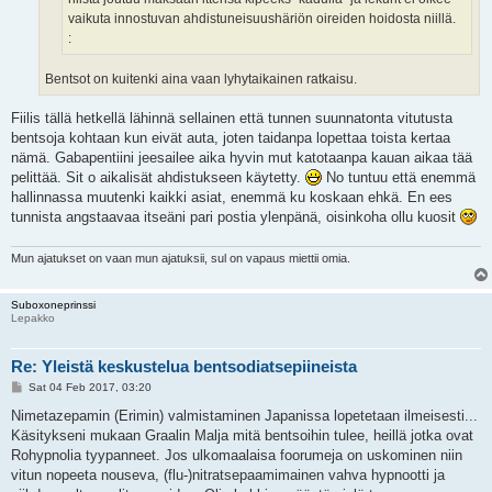
vaikuta innostuvan ahdistuneisuushäriön oireiden hoidosta niillä.
:
Bentsot on kuitenki aina vaan lyhytaikainen ratkaisu.
Fiilis tällä hetkellä lähinnä sellainen että tunnen suunnatonta vitutusta
bentsoja kohtaan kun eivät auta, joten taidanpa lopettaa toista kertaa
nämä. Gabapentiini jeesailee aika hyvin mut katotaanpa kauan aikaa tää
pelittää. Sit o aikalisät ahdistukseen käytetty.
No tuntuu että enemmä
hallinnassa muutenki kaikki asiat, enemmä ku koskaan ehkä. En ees
tunnista angstaavaa itseäni pari postia ylenpänä, oisinkoha ollu kuosit
Mun ajatukset on vaan mun ajatuksii, sul on vapaus miettii omia.
Suboxoneprinssi
Lepakko
Re: Yleistä keskustelua bentsodiatsepiineista
P
Sat 04 Feb 2017, 03:20
o
s
Nimetazepamin (Erimin) valmistaminen Japanissa lopetetaan ilmeisesti...
t
Käsitykseni mukaan Graalin Malja mitä bentsoihin tulee, heillä jotka ovat
Rohypnolia tyypanneet. Jos ulkomaalaisa foorumeja on uskominen niin
vitun nopeeta nouseva, (flu-)nitratsepaamimainen vahva hypnootti ja