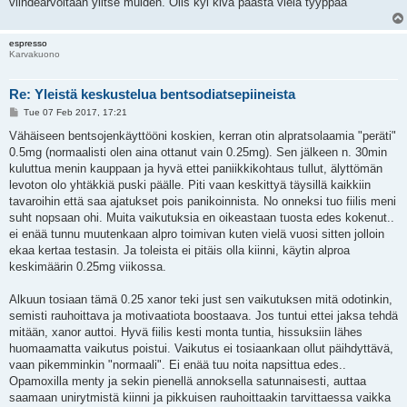
viihdearvoltaan ylitse muiden. Olis kyl kiva päästä vielä tyyppaa
espresso
Karvakuono
Re: Yleistä keskustelua bentsodiatsepiineista
P
Tue 07 Feb 2017, 17:21
o
s
Vähäiseen bentsojenkäyttööni koskien, kerran otin alpratsolaamia "peräti"
t
0.5mg (normaalisti olen aina ottanut vain 0.25mg). Sen jälkeen n. 30min
kuluttua menin kauppaan ja hyvä ettei paniikkikohtaus tullut, älyttömän
levoton olo yhtäkkiä puski päälle. Piti vaan keskittyä täysillä kaikkiin
tavaroihin että saa ajatukset pois panikoinnista. No onneksi tuo fiilis meni
suht nopsaan ohi. Muita vaikutuksia en oikeastaan tuosta edes kokenut..
ei enää tunnu muutenkaan alpro toimivan kuten vielä vuosi sitten jolloin
ekaa kertaa testasin. Ja toleista ei pitäis olla kiinni, käytin alproa
keskimäärin 0.25mg viikossa.
Alkuun tosiaan tämä 0.25 xanor teki just sen vaikutuksen mitä odotinkin,
semisti rauhoittava ja motivaatiota boostaava. Jos tuntui ettei jaksa tehdä
mitään, xanor auttoi. Hyvä fiilis kesti monta tuntia, hissuksiin lähes
huomaamatta vaikutus poistui. Vaikutus ei tosiaankaan ollut päihdyttävä,
vaan pikemminkin "normaali". Ei enää tuu noita napsittua edes..
Opamoxilla menty ja sekin pienellä annoksella satunnaisesti, auttaa
saamaan unirytmistä kiinni ja pikkuisen rauhoittaakin tarvittaessa vaikka