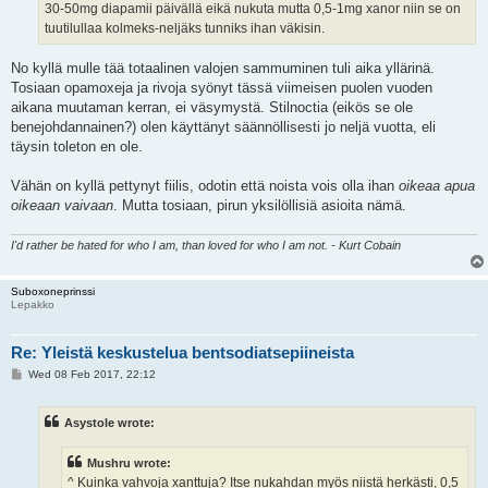
30-50mg diapamii päivällä eikä nukuta mutta 0,5-1mg xanor niin se on
tuutilullaa kolmeks-neljäks tunniks ihan väkisin.
No kyllä mulle tää totaalinen valojen sammuminen tuli aika yllärinä.
Tosiaan opamoxeja ja rivoja syönyt tässä viimeisen puolen vuoden
aikana muutaman kerran, ei väsymystä. Stilnoctia (eikös se ole
benejohdannainen?) olen käyttänyt säännöllisesti jo neljä vuotta, eli
täysin toleton en ole.
Vähän on kyllä pettynyt fiilis, odotin että noista vois olla ihan
oikeaa apua
oikeaan vaivaan
. Mutta tosiaan, pirun yksilöllisiä asioita nämä.
I'd rather be hated for who I am, than loved for who I am not. - Kurt Cobain
Suboxoneprinssi
Lepakko
Re: Yleistä keskustelua bentsodiatsepiineista
P
Wed 08 Feb 2017, 22:12
o
s
t
Asystole wrote:
Mushru wrote:
^ Kuinka vahvoja xanttuja? Itse nukahdan myös niistä herkästi, 0,5