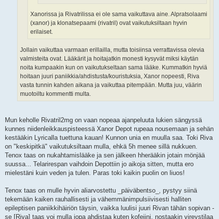
Xanorissa ja Rivatrilissa ei ole sama vaikuttava aine. Alpratsolaami
(xanor) ja klonatsepaami (rivatril) ovat vaikutuksiltaan hyvin
erilaiset.
Jollain vaikuttaa varmaan erillailla, mutta toisiinsa verrattavissa olevia
valmisteita ovat. Lääkärit ja hoitajatkin monesti kysyvät miksi käytän
noita kumpaakin kun on vaikutukseltaan sama lääke. Kummatkin hyviä
hoitaan juuri paniikkia/ahdistusta/kouristuksia, Xanor nopeesti, Riva
vasta tunnin kahden aikana ja vaikuttaa pitempään. Mutta juu, väärin
muotoiltu kommentti multa.
Mun keholle Rivatril2mg on vaan nopeaa ajanpeluuta lukien sängyssä
kunnes niidenleikkauspisteessä Xanor Depot rupeaa nousemaan ja sehän
kestääkin Lyricalla tuettuna kauan! Kunnon unia en muulla saa. Toki Riva
on "keskipitkä" vaikutuksiltaan mulla, ehkä 5h menee sillä nukkuen.
Tenox taas on nukahtamislääke ja sen jälkeen hherääkin jotain mönjää
suussa... Telarirespan vaihdoin Depottiin jo aikoja sitten, mutta ero
mielestäni kuin veden ja tulen. Paras toki kaikin puolin on liuos!
Tenox taas on mulle hyvin aliarvostettu _päiväbentso_, pystyy siinä
tekemään kaiken rauhallisesti ja vähemmänimpulsiivisesti halliten
epileptisen paniikkihäiriön täysin, vaikka luulisi juuri Rivan tähän sopivan -
se [Riva] taas voi mulla jopa ahdistaa kuten kofeiini, nostaakin vireystilaa