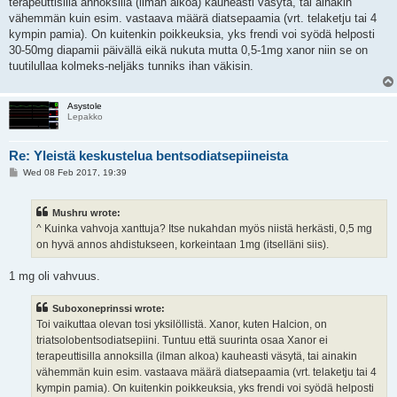
terapeuttisilla annoksilla (ilman alkoa) kauheasti väsytä, tai ainakin
vähemmän kuin esim. vastaava määrä diatsepaamia (vrt. telaketju tai 4
kympin pamia). On kuitenkin poikkeuksia, yks frendi voi syödä helposti
30-50mg diapamii päivällä eikä nukuta mutta 0,5-1mg xanor niin se on
tuutilullaa kolmeks-neljäks tunniks ihan väkisin.
Asystole
Lepakko
Re: Yleistä keskustelua bentsodiatsepiineista
P
Wed 08 Feb 2017, 19:39
o
s
t
Mushru wrote:
^ Kuinka vahvoja xanttuja? Itse nukahdan myös niistä herkästi, 0,5 mg
on hyvä annos ahdistukseen, korkeintaan 1mg (itselläni siis).
1 mg oli vahvuus.
Suboxoneprinssi wrote:
Toi vaikuttaa olevan tosi yksilöllistä. Xanor, kuten Halcion, on
triatsolobentsodiatsepiini. Tuntuu että suurinta osaa Xanor ei
terapeuttisilla annoksilla (ilman alkoa) kauheasti väsytä, tai ainakin
vähemmän kuin esim. vastaava määrä diatsepaamia (vrt. telaketju tai 4
kympin pamia). On kuitenkin poikkeuksia, yks frendi voi syödä helposti