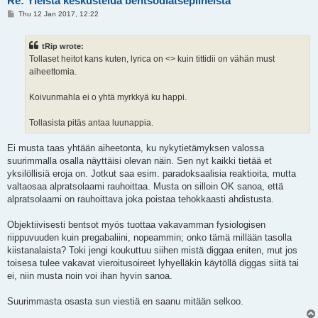
Re: Yleistä keskustelua bentsodiatsepiineista
P
Thu 12 Jan 2017, 12:22
o
s
t
tRip wrote:
Tollaset heitot kans kuten, lyrica on <> kuin tittidii on vähän must
aiheettomia.
Koivunmahla ei o yhtä myrkkyä ku happi.
Tollasista pitäs antaa luunappia.
Ei musta taas yhtään aiheetonta, ku nykytietämyksen valossa
suurimmalla osalla näyttäisi olevan näin. Sen nyt kaikki tietää et
yksilöllisiä eroja on. Jotkut saa esim. paradoksaalisia reaktioita, mutta
valtaosaa alpratsolaami rauhoittaa. Musta on silloin OK sanoa, että
alpratsolaami on rauhoittava joka poistaa tehokkaasti ahdistusta.
Objektiivisesti bentsot myös tuottaa vakavamman fysiologisen
riippuvuuden kuin pregabaliini, nopeammin; onko tämä millään tasolla
kiistanalaista? Toki jengi koukuttuu siihen mistä diggaa eniten, mut jos
toisesa tulee vakavat vieroitusoireet lyhyelläkin käytöllä diggas siitä tai
ei, niin musta noin voi ihan hyvin sanoa.
Suurimmasta osasta sun viestiä en saanu mitään selkoo.