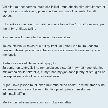
Voi niist kait periaattees jotain olla laillisii, mut lähtisin siitä oletuksesta et
rajat pysyy visusti kiinni, ja suomi-dominomonopoli ja bentsokartelli
jatkuu.
Eiks kukaa ihmettele mist niitä huumeita tänne tule? Ku hitto soikoon jos
mun l-tyrret tilttas tulliin.
Ainii se ne oliki vaa jotai kapselei jota sain takas.
Takas lekuriin ku takas ei o tuli ny kohil ku kartelli vie multa kädestä
raaka-suklaanki ja suomiapo benrsot lyödn kouraan huomenna by apo
monopoli.
Kartelli se on.kadulla ku rajat pysyy kii.
Ja persut on tyytyväisii ku romanialaiset pistetää myymää rivotrileja ties
minkämaalaisilla teksteillä, ei myt ihan myyjän sana pitäny et smuglas ne
persepoliksesta dipolii n omin kankkusin.
Ni joo. Joko jaksaa tai ei jaksa mut mua alkaa ahdistAa viimeistään siinä
vaiheessa ku mä oon kelannu tän läpi ja silti päädyin mielummin
kriminaali laiffiin.
Mikä vitun lailllinen teko suomes muka kannattaa