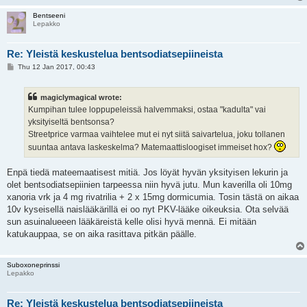
Bentseeni
Lepakko
Re: Yleistä keskustelua bentsodiatsepiineista
P
Thu 12 Jan 2017, 00:43
o
s
t
magiclymagical wrote:
Kumpihan tulee loppupeleissä halvemmaksi, ostaa "kadulta" vai
yksityiseltä bentsonsa?
Streetprice varmaa vaihtelee mut ei nyt siitä saivartelua, joku tollanen
suuntaa antava laskeskelma? Matemaattisloogiset immeiset hox?
Enpä tiedä mateemaatisest mitiä. Jos löyät hyvän yksityisen lekurin ja
olet bentsodiatsepiinien tarpeessa niin hyvä jutu. Mun kaverilla oli 10mg
xanoria vrk ja 4 mg rivatrilia + 2 x 15mg dormicumia. Tosin tästä on aikaa
10v kyseisellä naislääkärillä ei oo nyt PKV-lääke oikeuksia. Ota selvää
sun asuinalueeen lääkäreistä kelle olisi hyvä mennä. Ei mitään
katukauppaa, se on aika rasittava pitkän päälle.
Suboxoneprinssi
Lepakko
Re: Yleistä keskustelua bentsodiatsepiineista