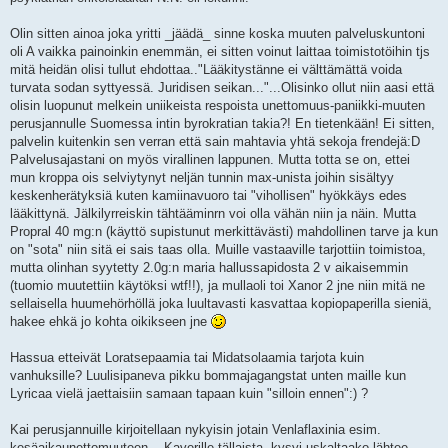
Olin sitten ainoa joka yritti _jäädä_ sinne koska muuten palveluskuntoni
oli A vaikka painoinkin enemmän, ei sitten voinut laittaa toimistotöihin tjs
mitä heidän olisi tullut ehdottaa.."Lääkitystänne ei välttämättä voida
turvata sodan syttyessä. Juridisen seikan..."...Olisinko ollut niin aasi että
olisin luopunut melkein uniikeista respoista unettomuus-paniikki-muuten
perusjannulle Suomessa intin byrokratian takia?! En tietenkään! Ei sitten,
palvelin kuitenkin sen verran että sain mahtavia yhtä sekoja frendejä:D
Palvelusajastani on myös virallinen lappunen. Mutta totta se on, ettei
mun kroppa ois selviytynyt neljän tunnin max-unista joihin sisältyy
keskenherätyksiä kuten kamiinavuoro tai "vihollisen" hyökkäys edes
lääkittynä. Jälkilyrreiskin tähtääminrn voi olla vähän niin ja näin. Mutta
Propral 40 mg:n (käyttö supistunut merkittävästi) mahdollinen tarve ja kun
on "sota" niin sitä ei sais taas olla. Muille vastaaville tarjottiin toimistoa,
mutta olinhan syytetty 2.0g:n maria hallussapidosta 2 v aikaisemmin
(tuomio muutettiin käytöksi wtf!!), ja mullaoli toi Xanor 2 jne niin mitä ne
sellaisella huumehörhöllä joka luultavasti kasvattaa kopiopaperilla sieniä,
hakee ehkä jo kohta oikikseen jne
Hassua etteivät Loratsepaamia tai Midatsolaamia tarjota kuin
vanhuksille? Luulisipaneva pikku bommajagangstat unten maille kun
Lyricaa vielä jaettaisiin samaan tapaan kuin "silloin ennen":) ?
Kai perusjannuille kirjoitellaan nykyisin jotain Venlaflaxinia esim.
kesäaikaunettomuuteen... Kaverille tällaista, kysyi uskaltaako lähtee