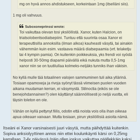
mg on hyvä annos ahdistukseen, korkeintaan 1mg (itselläni siis).
1 mg oli vahvuus.
Suboxoneprinssi wrote:
Toi vaikuttaa olevan tosi yksilöllistä. Xanor, kuten Halcion, on
triatsolobentsodiatsepiini. Tuntuu että suurinta osaa Xanor ei
terapeuttisilla annoksilla (ilman alkoa) kauheasti väsytä, tai ainakin
vähemmän kuin esim. vastaava määrä diatsepaamia (vrt. telaketju
tai 4 kympin pamia). On kuitenkin poikkeuksia, yks frendi voi syödä
helposti 30-50mg diapamii päivällä eikä nukuta mutta 0,5-1mg
xanor niin se on tuutilullaa kolmeks-neljäks tunniks ihan väkisin.
No kyllä mulle tää totaalinen valojen sammuminen tuli aika yllärinä.
Tosiaan opamoxeja ja rivoja syönyt tässä viimeisen puolen vuoden
aikana muutaman kerran, ei väsymystä. Stilnoctia (eikös se ole
benejohdannainen?) olen käyttänyt säännöllisesti jo neljä vuotta, eli
täysin toleton en ole.
Vähän on kyllä pettynyt fiilis, odotin että noista vois olla ihan
oikeaa
apua oikeaan vaivaan
. Mutta tosiaan, pirun yksilöllisiä asioita nämä.
Itseäni ei Xanor varsinaisesti juuri väsytä, mutta päihdyttää kuitenkin.
Sopiva anksiolyyttinen annos niin ettei koulunkäynti kärsi on 0,25mg
kerrallaan, 2-4x päivässä (näin ollen joskus vaikuttaa päällekkäin kaksi