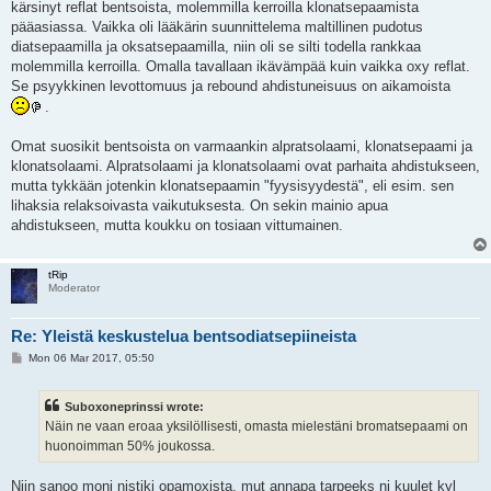
kärsinyt reflat bentsoista, molemmilla kerroilla klonatsepaamista
pääasiassa. Vaikka oli lääkärin suunnittelema maltillinen pudotus
diatsepaamilla ja oksatsepaamilla, niin oli se silti todella rankkaa
molemmilla kerroilla. Omalla tavallaan ikävämpää kuin vaikka oxy reflat.
Se psyykkinen levottomuus ja rebound ahdistuneisuus on aikamoista
.
Omat suosikit bentsoista on varmaankin alpratsolaami, klonatsepaami ja
klonatsolaami. Alpratsolaami ja klonatsolaami ovat parhaita ahdistukseen,
mutta tykkään jotenkin klonatsepaamin "fyysisyydestä", eli esim. sen
lihaksia relaksoivasta vaikutuksesta. On sekin mainio apua
ahdistukseen, mutta koukku on tosiaan vittumainen.
tRip
Moderator
Re: Yleistä keskustelua bentsodiatsepiineista
P
Mon 06 Mar 2017, 05:50
o
s
t
Suboxoneprinssi wrote:
Näin ne vaan eroaa yksilöllisesti, omasta mielestäni bromatsepaami on
huonoimman 50% joukossa.
Niin sanoo moni nistiki opamoxista, mut annapa tarpeeks ni kuulet kyl