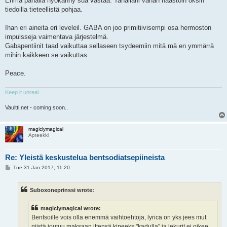
Enmä pahalla hyökänny sua vastaa. Tahallani vähän haastoin oksin
tiedoilla tieteellistä pohjaa.
Ihan eri aineita eri leveleil. GABA on joo primitiivisempi osa hermoston
impulsseja vaimentava järjestelmä.
Gabapentiinit taad vaikuttaa sellaseen tsydeemiin mitä mä en ymmärrä
mihin kaikkeen se vaikuttas.
Peace.
Keep it unreal.
Vaultti.net - coming soon..
magiclymagical
Apteekki
Re: Yleistä keskustelua bentsodiatsepiineista
P
Tue 31 Jan 2017, 11:20
o
s
t
Suboxoneprinssi wrote:
magiclymagical wrote:
Bentsoille vois olla enemmä vaihtoehtoja, lyrica on yks jees mut
niistä joutuu maksaan ittensä kipeeks "kadulla" ja lekurit ei oikee