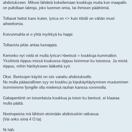
ahdistukzeen. Miksei lähdetä kokeilemaan koukkuja muita kun maapallo
on pullollaan labroja, joko luonnon omia, tai ihmisen päättömiä.
Tollaset heitot kans kuten, lyrica on <> kuin tittidii on vähän must
aiheettomia.
Koivunmahla ei o yhtä myrkkyä ku happi.
Tollasista pitäs antaa luunappia.
Kerronko nyt vielä et mulla lyrica<>bentsot = koukkuja kummatkin.
Yksilöstä riippuu missä koukussa riippuu iisimmun ku toisessa. Ja mistä
riippuu, mihin härötykseen lääkettä syö.
Okei. Bentsojen käyttö on siis varattu ahdistukselle.
No mulla pääasiallinen syy on koukku ja kipukäyttäytymisen muutuminen
iisimmimme fjongille olla mielensä rauhan kanssa sovinnolla.
Gabapentiinit on toisenlaista koukkua ja toisin ku bentsot, ei klaaraa
mulla päätä.
Nootropeista mä lähtisin etsimään ahdistuskiin ratkasua.
(Vai onko siinä 4 O:ta).
Ni häh.