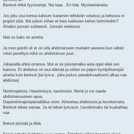
Bentsot ehkä fyysisempi. Noi taas . En tidä. Mysteeriaineita.
Jos joku osa kertoa kalsium kanavien tehtävän soluissa ja kehossa ni
propsit siitä. Mä uskon siihen et bout kaikkeen kehon toimintoihin?
Ainakin jossain suhteesA. Jossain mielessä.
Nää on kaks eri ainetta.
Ja mun pointti oli et on sitä ahdistukseen muitakin jeeserei kun vähän
viitsii perehtyä mikä on ahdistuksen juuri..
Jokaisella ehkä omansa. Mut ei se poistamalka auta oppii elää sen
kanssa. Et ahdistus on osa elämää ja siihen on paljon hyödyllisempiä
aineita kuin bentsot (tai lyrica , joka joskus paradoksaalisesti alkaa vaa
ahdistaa)
Nootroopeista; l-teaniimisya; tauriimista. Niistä jo voi saada
ahdistneisuuteen apua.
Dopamiinivaje/epästabiilius esim. Aiheuttaa ahdistusta ja levottomutta.
Bentsot tekee samaa. Ja nii tekee lyricacin. Levottomaks tai kuukahtaa
vaa.
Betsot piristää ja blöä.