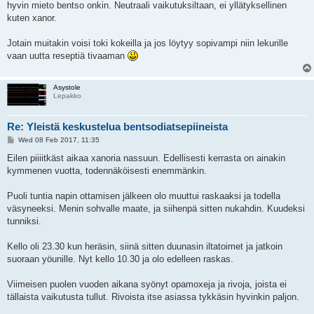
hyvin mieto bentso onkin. Neutraali vaikutuksiltaan, ei yllätyksellinen
kuten xanor.
Jotain muitakin voisi toki kokeilla ja jos löytyy sopivampi niin lekurille
vaan uutta reseptiä tivaaman
Asystole
Lepakko
Re: Yleistä keskustelua bentsodiatsepiineista
P
Wed 08 Feb 2017, 11:35
o
s
Eilen piiiitkäst aikaa xanoria nassuun. Edellisesti kerrasta on ainakin
t
kymmenen vuotta, todennäköisesti enemmänkin.
Puoli tuntia napin ottamisen jälkeen olo muuttui raskaaksi ja todella
väsyneeksi. Menin sohvalle maate, ja siihenpä sitten nukahdin. Kuudeksi
tunniksi.
Kello oli 23.30 kun heräsin, siinä sitten duunasin iltatoimet ja jatkoin
suoraan yöunille. Nyt kello 10.30 ja olo edelleen raskas.
Viimeisen puolen vuoden aikana syönyt opamoxeja ja rivoja, joista ei
tällaista vaikutusta tullut. Rivoista itse asiassa tykkäsin hyvinkin paljon.