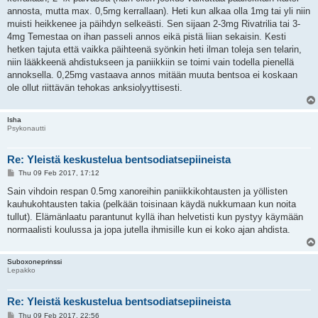
annosta, mutta max. 0,5mg kerrallaan). Heti kun alkaa olla 1mg tai yli niin
muisti heikkenee ja päihdyn selkeästi. Sen sijaan 2-3mg Rivatrilia tai 3-
4mg Temestaa on ihan passeli annos eikä pistä liian sekaisin. Kesti
hetken tajuta että vaikka päihteenä syönkin heti ilman toleja sen telarin,
niin lääkkeenä ahdistukseen ja paniikkiin se toimi vain todella pienellä
annoksella. 0,25mg vastaava annos mitään muuta bentsoa ei koskaan
ole ollut riittävän tehokas anksiolyyttisesti.
Isha
Psykonautti
Re: Yleistä keskustelua bentsodiatsepiineista
P
Thu 09 Feb 2017, 17:12
o
s
Sain vihdoin respan 0.5mg xanoreihin paniikkikohtausten ja yöllisten
t
kauhukohtausten takia (pelkään toisinaan käydä nukkumaan kun noita
tullut). Elämänlaatu parantunut kyllä ihan helvetisti kun pystyy käymään
normaalisti koulussa ja jopa jutella ihmisille kun ei koko ajan ahdista.
Suboxoneprinssi
Lepakko
Re: Yleistä keskustelua bentsodiatsepiineista
P
Thu 09 Feb 2017, 22:56