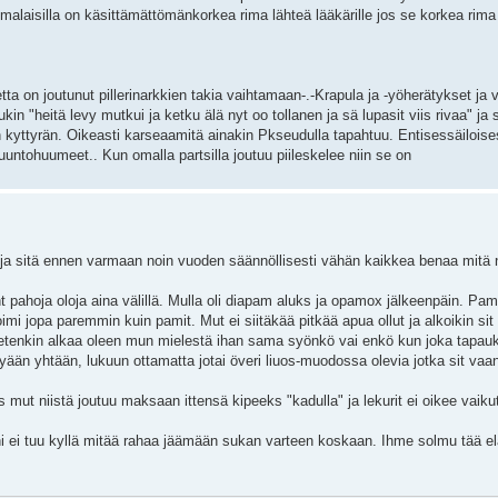
alaisilla on käsittämättömänkorkea rima lähteä lääkärille jos se korkea rima 
etta on joutunut pillerinarkkien takia vaihtamaan-.-Krapula ja -yöherätykset ja 
in "heitä levy mutkui ja ketku älä nyt oo tollanen ja sä lupasit viis rivaa" ja s
kyttyrän. Oikeasti karseaamitä ainakin Pkseudulla tapahtuu. Entisessäiloise
ntohuumeet.. Kun omalla partsilla joutuu piileskelee niin se on
ä ja sitä ennen varmaan noin vuoden säännöllisesti vähän kaikkea benaa mitä 
 pahoja oloja aina välillä. Mulla oli diapam aluks ja opamox jälkeenpäin. Pami
oimi jopa paremmin kuin pamit. Mut ei siitäkää pitkää apua ollut ja alkoikin sit
ietenkin alkaa oleen mun mielestä ihan sama syönkö vai enkö kun joka tapa
yään yhtään, lukuun ottamatta jotai överi liuos-muodossa olevia jotka sit vaan
s mut niistä joutuu maksaan ittensä kipeeks "kadulla" ja lekurit ei oikee vaik
 ni ei tuu kyllä mitää rahaa jäämään sukan varteen koskaan. Ihme solmu tää e