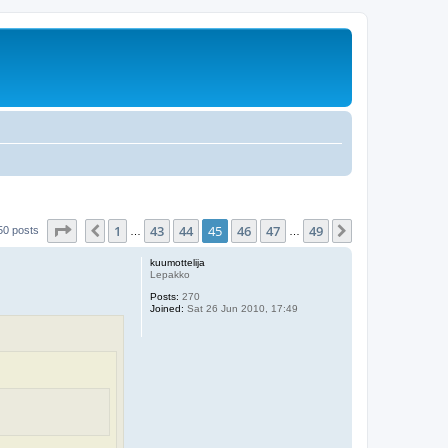
Page
45
of
49
1
43
44
45
46
47
49
Previous
Next
50 posts
…
…
kuumottelija
Lepakko
Posts:
270
Joined:
Sat 26 Jun 2010, 17:49