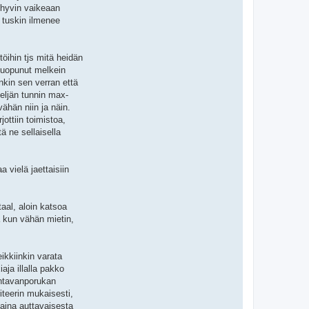
 hyvin vaikeaan
; tuskin ilmenee
töihin tjs mitä heidän
n luopunut melkein
nkin sen verran että
neljän tunnin max-
vähän niin ja näin.
jottiin toimistoa,
ä ne sellaisella
 vielä jaettaisiin
taal, aloin katsoa
a kun vähän mietin,
ikkiinkin varata
ja illalla pakko
pahtavanporukan
riteerin mukaisesti,
 aina auttavaisesta