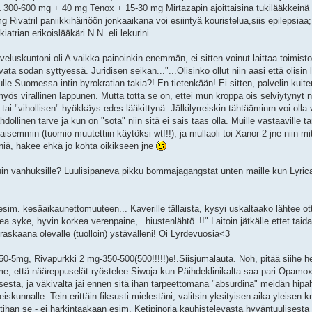
L 300-600 mg + 40 mg Tenox + 15-30 mg Mirtazapin ajoittaisina tukilääkkeinä
g Rivatril paniikkihäiriöön jonkaaikana voi esiintyä kouristelua,siis epilepsiaa
iatrian erikoislääkäri N.N. eli lekurini.
veluskuntoni oli A vaikka painoinkin enemmän, ei sitten voinut laittaa toimisto
rvata sodan syttyessä. Juridisen seikan..."...Olisinko ollut niin aasi että olisi
le Suomessa intin byrokratian takia?! En tietenkään! Ei sitten, palvelin kuite
yös virallinen lappunen. Mutta totta se on, ettei mun kroppa ois selviytynyt 
ai "vihollisen" hyökkäys edes lääkittynä. Jälkilyrreiskin tähtääminrn voi olla 
llinen tarve ja kun on "sota" niin sitä ei sais taas olla. Muille vastaaville tar
isemmin (tuomio muutettiin käytöksi wtf!!), ja mullaoli toi Xanor 2 jne niin mit
eniä, hakee ehkä jo kohta oikikseen jne
in vanhuksille? Luulisipaneva pikku bommajagangstat unten maille kun Lyricaa
a esim. kesäaikaunettomuuteen... Kaverille tällaista, kysyi uskaltaako lähtee ot
a syke, hyvin korkea verenpaine, _hiustenlähtö_!!" Laitoin jätkälle ettet taid
 raskaana olevalle (tuolloin) ystävälleni! Oi Lyrdevuosia<3
5mg, Rivapurkki 2 mg-350-500(500!!!!!)e!.Siisjumalauta. Noh, pitää siihe he
, että nääreppuselät ryöstelee Siwoja kun Päihdeklinikalta saa pari Opamoxia
misesta, ja väkivalta jäi ennen sitä ihan tarpeettomana "absurdina" meidän hi
iskunnalle. Tein erittäin fiksusti mielestäni, valitsin yksityisen aika yleisen k
tihan se - ei harkintaakaan esim. Ketipinoria kauhistelevasta hyväntuulisesta