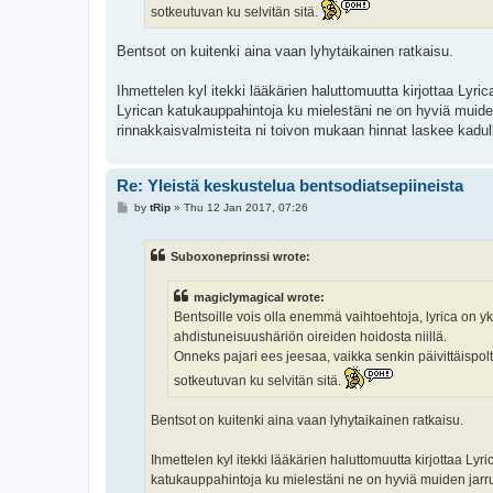
sotkeutuvan ku selvitän sitä.
Bentsot on kuitenki aina vaan lyhytaikainen ratkaisu.
Ihmettelen kyl itekki lääkärien haluttomuutta kirjottaa Lyr
Lyrican katukauppahintoja ku mielestäni ne on hyviä muiden
rinnakkaisvalmisteita ni toivon mukaan hinnat laskee kadull
Re: Yleistä keskustelua bentsodiatsepiineista
P
by
tRip
»
Thu 12 Jan 2017, 07:26
o
s
t
Suboxoneprinssi wrote:
magiclymagical wrote:
Bentsoille vois olla enemmä vaihtoehtoja, lyrica on yk
ahdistuneisuushäriön oireiden hoidosta niillä.
Onneks pajari ees jeesaa, vaikka senkin päivittäispo
sotkeutuvan ku selvitän sitä.
Bentsot on kuitenki aina vaan lyhytaikainen ratkaisu.
Ihmettelen kyl itekki lääkärien haluttomuutta kirjottaa L
katukauppahintoja ku mielestäni ne on hyviä muiden jarruj