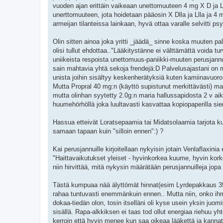
vuoden ajan erittäin vaikeaan unettomuuteen 4 mg X D ja 
unerttomuuteen, jota hoidetaan pääosin X Dlla ja Llla ja 4 m
armeijan tilanteissa lainkaan, hyvä ottaa varalle selvitti psyk
Olin sitten ainoa joka yritti _jäädä_ sinne koska muuten pal
olisi tullut ehdottaa.."Lääkitystänne ei välttämättä voida tu
uniikeista respoista unettomuus-paniikki-muuten perusjannul
sain mahtavia yhtä sekoja frendejä:D Palvelusajastani on m
unista joihin sisältyy keskenherätyksiä kuten kamiinavuoro t
Mutta Propral 40 mg:n (käyttö supistunut merkittävästi) mahdo
mutta olinhan syytetty 2.0g:n maria hallussapidosta 2 v aika
huumehörhöllä joka luultavasti kasvattaa kopiopaperilla si
Hassua etteivät Loratsepaamia tai Midatsolaamia tarjota ku
samaan tapaan kuin "silloin ennen":) ?
Kai perusjannuille kirjoitellaan nykyisin jotain Venlaflaxini
"Haittavaikutukset yleiset - hyvinkorkea kuume, hyvin korke
niin hirvittää, mitä nykysin määrätään perusjannuilleja jopa
Tästä kumpuaa nää älyttömät hinnat(esim Lyrdepakkaus 350-
rahaa tuntuvasti enemmänkuin ennen.. Mutta niin, onko ihme
dokaa-tiedän olon, tosin itselläni oli kyse usein yksin juo
sisällä. Rapa-alkkiksen ei taas tod ollut energiaa riehuu yhte
kerroin että hyvin menee kun saa oikeaa lääkettä ja kannat