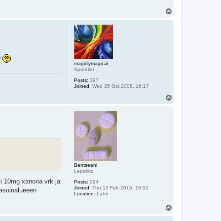
T
o
p
?
magiclymagical
Apteekki
Posts:
397
Joined:
Wed 25 Oct 2006, 16:17
T
o
p
Bentseeni
Lepakko
li 10mg xanoria vrk ja
Posts:
294
Joined:
Thu 12 Feb 2015, 19:52
 asuinalueeen
Location:
Lahti
T
o