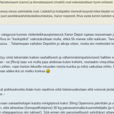
lpratsolaami (xanor) ja klonatsepaami (rivatril) ovat vaikutuksiltaan hyvin erilaiset.
ttavissa olevia valmisteita ovat. Lääkärit ja hoitajatkin monesti kysyvät miksi käytän
uuri paniikkia/ahdistusta/kouristuksia, Xanor nopeesti, Riva vasta tunnin kahden a
en sängyssä kunnes niidenleikkauspisteessä Xanor Depot rupeaa nousemaan j
Riva on "keskipitkä" vaikutuksiltaan mulla, ehkä 5h menee sillä nukkuen. Te
sa... Telarirespan vaihdoin Depottiin jo aikoja sitten, mutta ero mielestäni ku
tyy siinä tekemään kaiken rauhallisesti ja vähemmänimpulsiivisesti halliten e
van - se [Riva] taas voi mulla jopa ahdistaa kuten kofeiini, nostaakin vireystil
 siihen, vaan kertoo lekurille totuuden noista kuinka ja mikä vaikuttaa mihin,
unnan eläke-ikä on melko korkea
at poikkeuksetta ikään kuin nauttivia siitä tietoisuudestaan että voisivat pis
a-.-
a vaan sairaanhoitajan kautta minigripissä kaksi 30mg Opamoxia päivittäin ja s
n, että aiheuttaa (SeroquelKetipinor) 30 kg painavammalla-kuumottelijalla (ja 
hjepaperissa niin lukkee!). Sitä ennen olin perusteellisesti selvittänyt otta