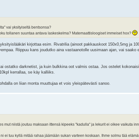
a" vai yksityiseltä bentsonsa?
a, joku tollanen suuntaa antava laskeskelma? Matemaattisloogiset immeiset hox?
s yksityislääkäri kirjottaa esim. Rivatrilia (ainoot pakkauskoot 150x0,5mg ja 1
alvempaa. Riippuu kans joudutko aina vastaanotolle uusimaan ajan, vai saako 
 ostatko darknetist, ja kuin bulkkina oot valmis ostaa. Jos ostelet kokonaisii 
10kpl kerrallaa, se käy kalliiks.
kohdalla on liian monta muuttujaa et vois yleispätevästi sanoo.
es mut niistä joutuu maksaan ittensä kipeeks "kadulla" ja lekurit ei oikee vaikuta i
la ni ei tuu kyllä mitää rahaa jäämään sukan varteen koskaan. Ihme solmu tää elämä