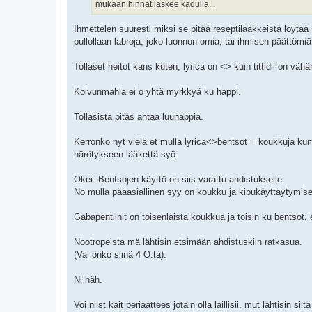
mukaan hinnat laskee kadulla...
Ihmettelen suuresti miksi se pitää reseptilääkkeistä löyt
pullollaan labroja, joko luonnon omia, tai ihmisen päättömiä
Tollaset heitot kans kuten, lyrica on <> kuin tittidii on väh
Koivunmahla ei o yhtä myrkkyä ku happi.
Tollasista pitäs antaa luunappia.
Kerronko nyt vielä et mulla lyrica<>bentsot = koukkuja kum
härötykseen lääkettä syö.
Okei. Bentsojen käyttö on siis varattu ahdistukselle.
No mulla pääasiallinen syy on koukku ja kipukäyttäytymis
Gabapentiinit on toisenlaista koukkua ja toisin ku bentsot, 
Nootropeista mä lähtisin etsimään ahdistuskiin ratkasua.
(Vai onko siinä 4 O:ta).
Ni häh.
Voi niist kait periaattees jotain olla laillisii, mut lähtisin 