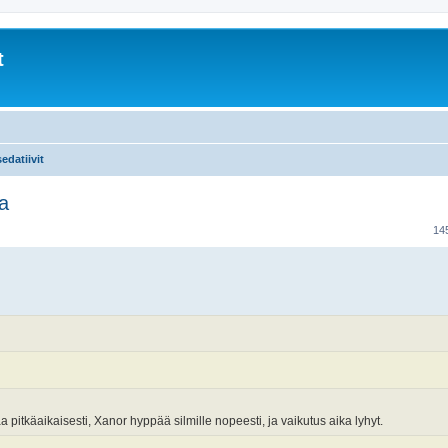
t
edatiivit
ta
14
pitkäaikaisesti, Xanor hyppää silmille nopeesti, ja vaikutus aika lyhyt.