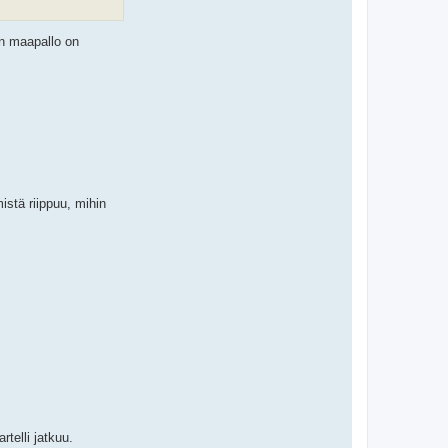
un maapallo on
stä riippuu, mihin
rtelli jatkuu.