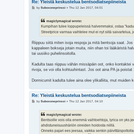
Re: Yleistä keskustelua bentsodiatsepiineista
P
by
Suboxoneprinssi
»
Thu 12 Jan 2017, 04:01
o
s
t
magiclymagical wrote:
Kumpihan tulee loppupeleissä halvemmaksi, ostaa "kadult
Streetprice varmaa vaihtelee mut ei nyt siitä saivartelu
Riippuu siitä miten isoja respoja ja mitä bentsoja saat. Jo
kappaleen bokseja jotain muita, niin ohan toi lääkäristä h
tai uusiiko puhelinsoitolla.
Kadulta taas riippuu vähän missäpäin oot, onko kontaktei vai
rivoja, se voi olla kohtuuhintast. Jos oot aina PA ja poistat 
Dormicumit kadulta tulee aina olee ylikalliita, mut muiden 
Re: Yleistä keskustelua bentsodiatsepiineista
P
by
Suboxoneprinssi
»
Thu 12 Jan 2017, 04:10
o
s
t
magiclymagical wrote:
Bentsoille vois olla enemmä vaihtoehtoja, lyrica on yks je
ahdistuneisuushäriön oireiden hoidosta niillä.
Onneks pajari ees jeesaa, vaikka senkin päivittäispoltol