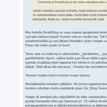
Xanorissa ja Rivatrilissa ei ole sama vaikuttava aine. A
Jollain vaikuttaa varmaan erillailla, mutta toisiinsa verra
on vaikutukseltaan sama lääke. Kummatkin hyviä hoitaan j
pitempään. Mutta juu, väärin muotoiltu kommentti multa.
Mun keholle Rivatril2mg on vaan nopeaa ajanpeluuta luki
Lyricalla tuettuna kauan! Kunnon unia en muulla saa. Toki 
nukahtamislääke ja sen jälkeen hherääkin jotain mönjää suus
Paras toki kaikin puolin on liuos!
Tenox taas on mulle hyvin aliarvostettu _päiväbentso_, pys
paniikkihäiriön täysin, vaikka luulisi juuri Rivan tähän sopi
typerää noudattaa jotain lappusia kun kehoa ei voi pakottaa
lääkäri. Niitä alkaa olla harvassa.. Onneksi tän ammattik
Tennarit muuten toimiva kombo rivojen kanssa.
Naislääkäreitä mieluiten välttäisin. He (minun tapaamani)ov
kombon viikottain mutta määräävät jotain 10x 10mg Tenoxi
Huippu oli armeijan joku sijaislääkäri (ei edes vastaanotto
pyytää Seroquelia ellen jaa Opamoxia (o:::O) vaikka ilmoiti
pumppuprobleemeja jo lääkärintietolomakkeissa ja lääkkeen o