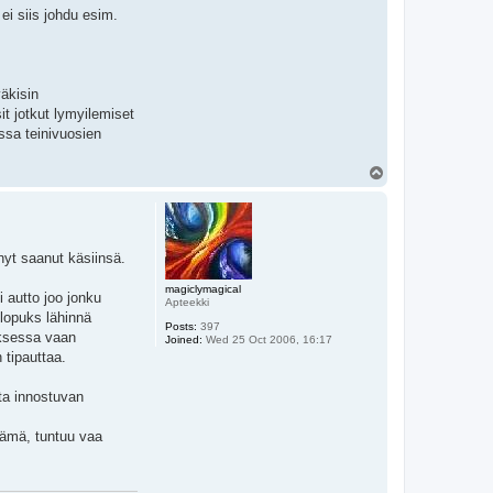
ei siis johdu esim.
väkisin
it jotkut lymyilemiset
ssa teinivuosien
T
o
p
nyt saanut käsiinsä.
magiclymagical
 autto joo jonku
Apteekki
 lopuks lähinnä
Posts:
397
uksessa vaan
Joined:
Wed 25 Oct 2006, 16:17
 tipauttaa.
uta innostuvan
lämä, tuntuu vaa