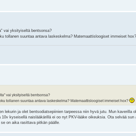
" vai yksityiseltä bentsonsa?
, joku tollanen suuntaa antava laskeskelma? Matemaattisloogiset immeiset hox
a" vai yksityiseltä bentsonsa?
a, joku tollanen suuntaa antava laskeskelma? Matemaattisloogiset immeiset hox?
 lekurin ja olet bentsodiatsepiinien tarpeessa niin hyvä jutu. Mun kaverilla o
a 10v kyseisellä naislääkärillä ei oo nyt PKV-lääke oikeuksia. Ota selvää sun
se on aika rasittava pitkän päälle.