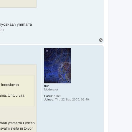
En myöskään ymmärrä
llu
T
o
p
ta innostuvan
tRip
Moderator
lämä, tuntuu vaa
Posts:
6169
Joined:
Thu 22 Sep 2005, 02:40
öskään ymmärrä Lyrican
svalmisteita ni toivon