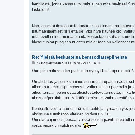
henkilöstä, jonka kanssa voi puhua ihan mitä huvittaa! Suom
laskuista!
Noh, onneksi itesaan mitä tarviin millon tarviin, mutta osot
istumaanjäämiset niin että se "yks ritva kauhee olo" vaihtuuk
mun ovella nii et meinaa saada kohtauksen katkas kamelin 
blosautuskaupungissa nuorten mielet taas on vallanneet muu
Re: Yleistä keskustelua bentsodiatsepiineista
P
by
magiclymagical
»
Fri 25 Nov 2016, 16:01
o
s
Oon joku reilu vuoden-puoltoista syönyt bentsoja reseptill
t
On ahdistus ja paniikkihäiriöö sun muuta epämäärästä, suht
aikaa mut tehot hiipu nopeesti, vaihettiin sit opamoxiin ja t
aiheuttamaan pahenevaa ahdistusta/levottomuutta, mikä t
ahdistaa/paniikituttaa. Mitkään bentsot ei vaikuta enää nyk
Bentsoille vois olla enemmä vaihtoehtoja, lyrica on yks jee
ahdistuneisuushäriön oireiden hoidosta niillä.
Onneks pajari ees jeesaa, vaikka senkin päivittäispoltolla
sotkeutuvan ku selvitän sitä.