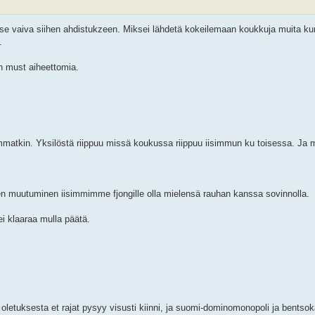
ää se vaiva siihen ahdistukzeen. Miksei lähdetä kokeilemaan koukkuja muita k
.
än must aiheettomia.
matkin. Yksilöstä riippuu missä koukussa riippuu iisimmun ku toisessa. Ja mi
en muutuminen iisimmimme fjongille olla mielensä rauhan kanssa sovinnolla.
ei klaaraa mulla päätä.
siitä oletuksesta et rajat pysyy visusti kiinni, ja suomi-dominomonopoli ja bentsoka