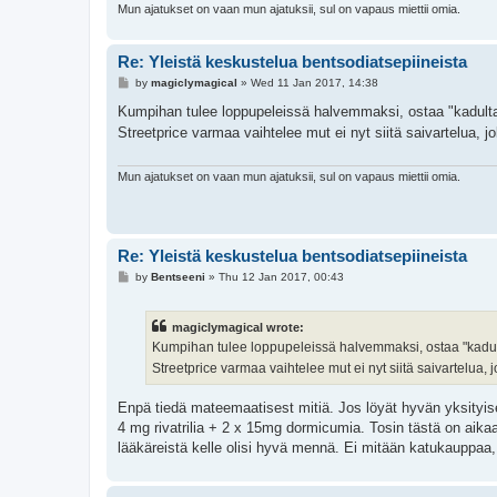
Mun ajatukset on vaan mun ajatuksii, sul on vapaus miettii omia.
Re: Yleistä keskustelua bentsodiatsepiineista
P
by
magiclymagical
»
Wed 11 Jan 2017, 14:38
o
s
Kumpihan tulee loppupeleissä halvemmaksi, ostaa "kadulta
t
Streetprice varmaa vaihtelee mut ei nyt siitä saivartelua
Mun ajatukset on vaan mun ajatuksii, sul on vapaus miettii omia.
Re: Yleistä keskustelua bentsodiatsepiineista
P
by
Bentseeni
»
Thu 12 Jan 2017, 00:43
o
s
t
magiclymagical wrote:
Kumpihan tulee loppupeleissä halvemmaksi, ostaa "kadult
Streetprice varmaa vaihtelee mut ei nyt siitä saivartelu
Enpä tiedä mateemaatisest mitiä. Jos löyät hyvän yksityisen
4 mg rivatrilia + 2 x 15mg dormicumia. Tosin tästä on aika
lääkäreistä kelle olisi hyvä mennä. Ei mitään katukauppaa, 