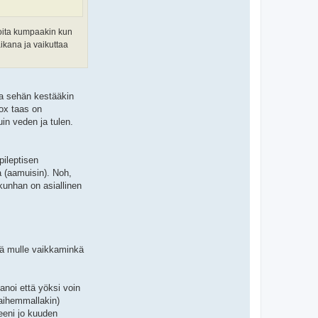
 noita kumpaakin kun
ikana ja vaikuttaa
a sehän kestääkin
nox taas on
in veden ja tulen.
pileptisen
aa (aamuisin). Noh,
 kunhan on asiallinen
tää mulle vaikkaminkä
anoi että yöksi voin
laihemmallakin)
neeni jo kuuden