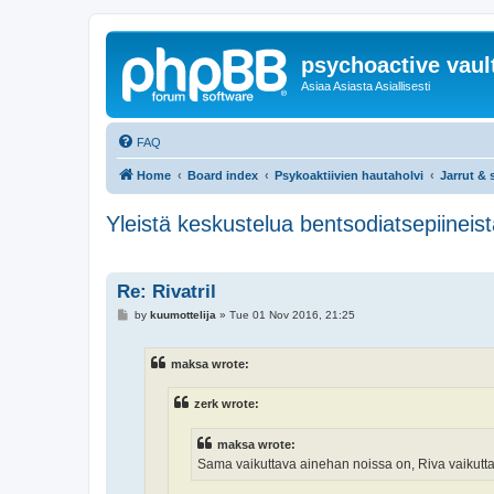
psychoactive vaul
Asiaa Asiasta Asiallisesti
FAQ
Home
Board index
Psykoaktiivien hautaholvi
Jarrut & s
Yleistä keskustelua bentsodiatsepiineis
Re: Rivatril
P
by
kuumottelija
»
Tue 01 Nov 2016, 21:25
o
s
t
maksa wrote:
zerk wrote:
maksa wrote:
Sama vaikuttava ainehan noissa on, Riva vaikuttaa 