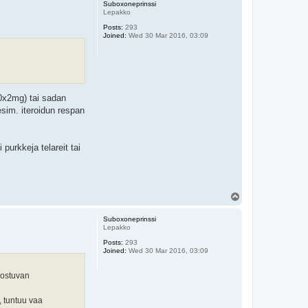
p
Suboxoneprinssi
Lepakko
Posts:
293
Joined:
Wed 30 Mar 2016, 03:09
00x2mg) tai sadan
esim. iteroidun respan
purkkeja telareit tai
T
o
p
Suboxoneprinssi
Lepakko
Posts:
293
Joined:
Wed 30 Mar 2016, 03:09
nnostuvan
, tuntuu vaa