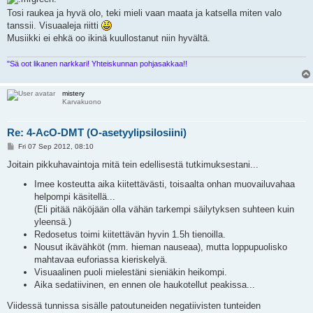
Tosi raukea ja hyvä olo, teki mieli vaan maata ja katsella miten valo
tanssii. Visuaaleja riitti
Musiikki ei ehkä oo ikinä kuullostanut niin hyvältä.
"Sä oot likanen narkkari! Yhteiskunnan pohjasakkaa!!
mistery
Karvakuono
Re: 4-AcO-DMT (O-asetyylipsilosiini)
P
Fri 07 Sep 2012, 08:10
o
s
Joitain pikkuhavaintoja mitä tein edellisestä tutkimuksestani...
t
Imee kosteutta aika kiitettävästi, toisaalta onhan muovailuvahaa
helpompi käsitellä...
(Eli pitää näköjään olla vähän tarkempi säilytyksen suhteen kuin
yleensä.)
Redosetus toimi kiitettävän hyvin 1.5h tienoilla.
Nousut ikävähköt (mm. hieman nauseaa), mutta loppupuolisko
mahtavaa euforiassa kieriskelyä.
Visuaalinen puoli mielestäni sieniäkin heikompi.
Aika sedatiivinen, en ennen ole haukotellut peakissa...
Viidessä tunnissa sisälle patoutuneiden negatiivisten tunteiden