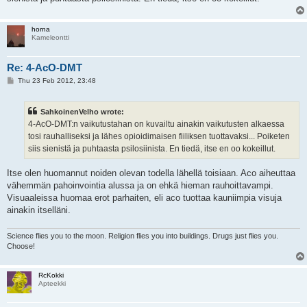
horna
Kameleontti
Re: 4-AcO-DMT
P
Thu 23 Feb 2012, 23:48
o
s
t
SahkoinenVelho wrote:
4-AcO-DMT:n vaikutustahan on kuvailtu ainakin vaikutusten alkaessa
tosi rauhalliseksi ja lähes opioidimaisen fiiliksen tuottavaksi... Poiketen
siis sienistä ja puhtaasta psilosiinista. En tiedä, itse en oo kokeillut.
Itse olen huomannut noiden olevan todella lähellä toisiaan. Aco aiheuttaa
vähemmän pahoinvointia alussa ja on ehkä hieman rauhoittavampi.
Visuaaleissa huomaa erot parhaiten, eli aco tuottaa kauniimpia visuja
ainakin itselläni.
Science flies you to the moon. Religion flies you into buildings. Drugs just flies you.
Choose!
RcKokki
Apteekki