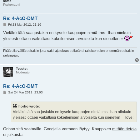
hörhö
Psykonautti
Re: 4-AcO-DMT
P
Fri 23 Mar 2012, 21:16
o
s
Vieläkö tätä saa jostakin en kysele kauppojen nimiä tms. Ihan niinkuin
t
yleisesti ottaen vaikuttaisi kokeilemisen arvoiselta kun sienetkin =
Pitää olla välillä sekaisin jotta saisi ajatukset selkeäksi tai sitten olen enemmän sekaisin
selvinpäin.
Touchet
Moderator
Re: 4-AcO-DMT
P
Sat 24 Mar 2012, 23:03
o
s
t
hörhö wrote:
Vieläkö tätä saa jostakin en kysele kauppojen nimiä tms. Ihan niinkuin
yleisesti ottaen vaikuttaisi kokeilemisen arvoiselta kun sienetkin = :love:
Onhan sitä saatavilla. Googlella varmaan löytyy. Kauppojen
mitään tietoja
ei julkaista.