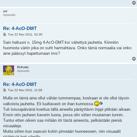
zrrl
Apteekki
Re: 4-AcO-DMT
P
Tue 22 Nov 2011, 02:30
o
s
Sain haltuuni n. 15mg 4-AcO-DMT:ksi väitettyä jauhetta. Kiinnitin
t
huomiota väriin joka on suht harmahtava. Onko tämä normaalia vai onko
aine päässyt hapettumaan tms?
RcKokki
Apteekki
Re: 4-AcO-DMT
P
Tue 22 Nov 2011, 11:08
o
s
Mulla on tämä aina ollut vähän tummempaa, koskaan ei ole ollut täysin
t
valkoista jauhetta. Eli luultavasti on ihan kunnossa
Tuli toissapäivänä koettua tällä aineella päräyttävin trippi pitkään aikaan.
Ensin otin jauheen kaverin luona, jossa olin sitten muutaman tunnin.
Tuntui etten oikein saa mitään irti tästä aineesta, pelkästään pieniä
visuaaleja.
Mutta sitten kun saavuin kotiin pimeään huoneeseen, niin visuaalit
räjähtivät heti silmille.