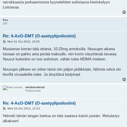
raivokkaasta purkaamisesta kyynelehtien euforiassa kieriskelyyn.
Loistavaa.
Pen
OD
Re: 4-AcO-DMT (O-asetyylipsilosiini)
P
Mon 01 Oct 2012, 19:55
o
s
Muutaman kerran tätä ottanut, 10-25mg annoksilla. Nousujen aikana
t
tosiaan on pakko aina pistää makuulle, niin kovin väsyttävää tavaraa.
Nousut kuitenkin on tosi euforiset, vähän tulee MDMA mieleen.
Nousujen jälkeen en sitten tästä niin paljon pidäkkään, lähinnä selvä olo
lievillä visuaaleilla tulee. Ja ärsyttävä bodyload.
mindtransferral
Psykonautti
Re: 4-AcO-DMT (O-asetyylipsilosiini)
P
Wed 24 Oct 2012, 12:22
o
s
Helvetti tämän langan luettua on tätä saatava käsiin jostain. Metsästys
t
alkakoon!