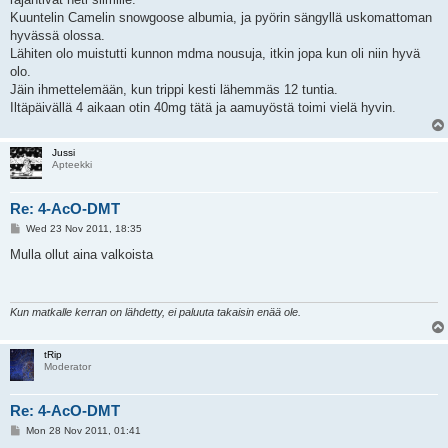
Kuuntelin Camelin snowgoose albumia, ja pyörin sängyllä uskomattoman
hyvässä olossa.
Lähiten olo muistutti kunnon mdma nousuja, itkin jopa kun oli niin hyvä
olo.
Jäin ihmettelemään, kun trippi kesti lähemmäs 12 tuntia.
Iltäpäivällä 4 aikaan otin 40mg tätä ja aamuyöstä toimi vielä hyvin.
Jussi
Apteekki
Re: 4-AcO-DMT
P
Wed 23 Nov 2011, 18:35
o
s
Mulla ollut aina valkoista
t
Kun matkalle kerran on lähdetty, ei paluuta takaisin enää ole.
tRip
Moderator
Re: 4-AcO-DMT
P
Mon 28 Nov 2011, 01:41
o