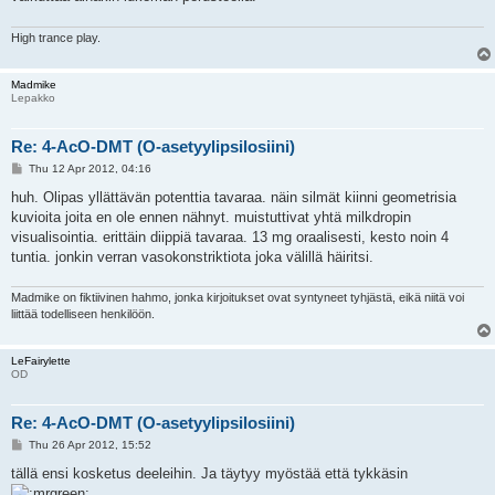
High trance play.
Madmike
Lepakko
Re: 4-AcO-DMT (O-asetyylipsilosiini)
P
Thu 12 Apr 2012, 04:16
o
s
huh. Olipas yllättävän potenttia tavaraa. näin silmät kiinni geometrisia
t
kuvioita joita en ole ennen nähnyt. muistuttivat yhtä milkdropin
visualisointia. erittäin diippiä tavaraa. 13 mg oraalisesti, kesto noin 4
tuntia. jonkin verran vasokonstriktiota joka välillä häiritsi.
Madmike on fiktiivinen hahmo, jonka kirjoitukset ovat syntyneet tyhjästä, eikä niitä voi
liittää todelliseen henkilöön.
LeFairylette
OD
Re: 4-AcO-DMT (O-asetyylipsilosiini)
P
Thu 26 Apr 2012, 15:52
o
s
tällä ensi kosketus deeleihin. Ja täytyy myöstää että tykkäsin
t