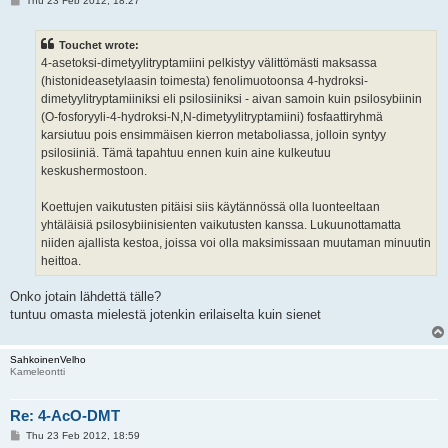
Thu 23 Feb 2012, 18:27
o
s
t
Touchet wrote:
4-asetoksi-dimetyylitryptamiini pelkistyy välittömästi maksassa
(histonideasetylaasin toimesta) fenolimuotoonsa 4-hydroksi-
dimetyylitryptamiiniksi eli psilosiiniksi - aivan samoin kuin psilosybiinin
(O-fosforyyli-4-hydroksi-N,N-dimetyylitryptamiini) fosfaattiryhmä
karsiutuu pois ensimmäisen kierron metaboliassa, jolloin syntyy
psilosiiniä. Tämä tapahtuu ennen kuin aine kulkeutuu
keskushermostoon.
Koettujen vaikutusten pitäisi siis käytännössä olla luonteeltaan
yhtäläisiä psilosybiinisienten vaikutusten kanssa. Lukuunottamatta
niiden ajallista kestoa, joissa voi olla maksimissaan muutaman minuutin
heittoa.
Onko jotain lähdettä tälle?
tuntuu omasta mielestä jotenkin erilaiselta kuin sienet
SahkoinenVelho
Kameleontti
Re: 4-AcO-DMT
P
Thu 23 Feb 2012, 18:59
o