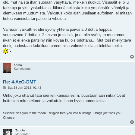
olo, mut näistä ihan suoraan väsyttävä, melkein nuokut. Visuaalit ei ollu
tarkkoja ja yksityiskohtasia, lähinnä sellasta koko ympäristön väreilyä ja
olemuksen muuttumista. Vaikutus koko ajan uneliaan euforinen, ei mitään
tietoa vainoista tai pahoista viboista.
Varmaan vaikutti et olin syöny yhtenä päivänä 3 dottia happoa,
seuraavana 7 dottia + 2 shivaa ja sieniä, ja et olin syöny jo muutaman
rivan et ei ehkä pärtsiny niin kovaa ku ois odottanu... Mut tosi miellyttävä
deeli, uudestaan kokeiluun paremmilla valmisteluilla ja toletilanteella.
horna
Kameleontti
Re: 4-AcO-DMT
P
Sat 28 Jan 2012, 01:42
o
s
Onko joku ottanut tätä sienien kanssa esim. buustaamaan niitä? Ovat
t
kuitenkin rakenteltaan ja vaikutuksiltaan hyvin samanlaisia.
Science flies you to the moon. Religion flies you into buildings. Drugs just flies you.
Choose!
Touchet
Moderator