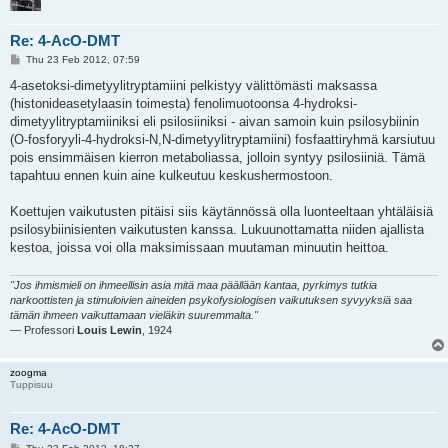
Re: 4-AcO-DMT
P
Thu 23 Feb 2012, 07:59
o
s
4-asetoksi-dimetyylitryptamiini pelkistyy välittömästi maksassa
t
(histonideasetylaasin toimesta) fenolimuotoonsa 4-hydroksi-
dimetyylitryptamiiniksi eli psilosiiniksi - aivan samoin kuin psilosybiinin
(O-fosforyyli-4-hydroksi-N,N-dimetyylitryptamiini) fosfaattiryhmä karsiutuu
pois ensimmäisen kierron metaboliassa, jolloin syntyy psilosiiniä. Tämä
tapahtuu ennen kuin aine kulkeutuu keskushermostoon.
Koettujen vaikutusten pitäisi siis käytännössä olla luonteeltaan yhtäläisiä
psilosybiinisienten vaikutusten kanssa. Lukuunottamatta niiden ajallista
kestoa, joissa voi olla maksimissaan muutaman minuutin heittoa.
"Jos ihmismieli on ihmeellisin asia mitä maa päällään kantaa, pyrkimys tutkia
narkoottisten ja stimuloivien aineiden psykofysiologisen vaikutuksen syvyyksiä saa
tämän ihmeen vaikuttamaan vieläkin suuremmalta."
— Professori
Louis Lewin
, 1924
zoogma
Tuppisuu
Re: 4-AcO-DMT
P