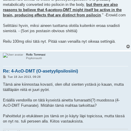
metabolically converted into psilocin in the body,
but there are also
reasons to believe that 4-acetoxy-DMT might itself be active in the
brain, producing effects that are distinct from psilocin
." -Erowid.com
Selittäisi hyvin, miksi aineen tuottama olotila kuitenkin eroaa snadisti
sienistä. - (Sori jos postasin obvious shittiä)
Reilu 100mg olisi tätä nyt. Pitää vaan venailla nyt oikeaa settingiä.
Rollo Tommasi
Psykonautti
Re: 4-AcO-DMT (O-asetyylipsilosiini)
P
Tue 18 Jun 2013, 09:28
o
s
Tämä aine kiinnostaa kovasti, olen ollut sienten ystävä jo kauan, mutta
t
täälläpäin niitä ei juuri pyöri.
Eräällä vendorilla on tätä kyseistä ainetta fumaraatti(?) muodossa (4-
AcO-DMT Fumarate). Mitähän tämä mahtaa tarkoittaa?
Pahoittelut jo etukäteen jos tämä on jo käyty läpi topicissa, mutta tässä
on nyt ns. tuli perseen alla. Kiitos vastauksista.