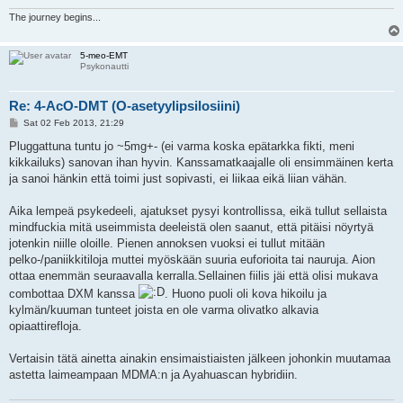
The journey begins...
5-meo-EMT
Psykonautti
Re: 4-AcO-DMT (O-asetyylipsilosiini)
P
Sat 02 Feb 2013, 21:29
o
s
Pluggattuna tuntu jo ~5mg+- (ei varma koska epätarkka fikti, meni
t
kikkailuks) sanovan ihan hyvin. Kanssamatkaajalle oli ensimmäinen kerta
ja sanoi hänkin että toimi just sopivasti, ei liikaa eikä liian vähän.
Aika lempeä psykedeeli, ajatukset pysyi kontrollissa, eikä tullut sellaista
mindfuckia mitä useimmista deeleistä olen saanut, että pitäisi nöyrtyä
jotenkin niille oloille. Pienen annoksen vuoksi ei tullut mitään
pelko-/paniikkitiloja muttei myöskään suuria euforioita tai nauruja. Aion
ottaa enemmän seuraavalla kerralla.Sellainen fiilis jäi että olisi mukava
combottaa DXM kanssa
. Huono puoli oli kova hikoilu ja
kylmän/kuuman tunteet joista en ole varma olivatko alkavia
opiaattirefloja.
Vertaisin tätä ainetta ainakin ensimaistiaisten jälkeen johonkin muutamaa
astetta laimeampaan MDMA:n ja Ayahuascan hybridiin.