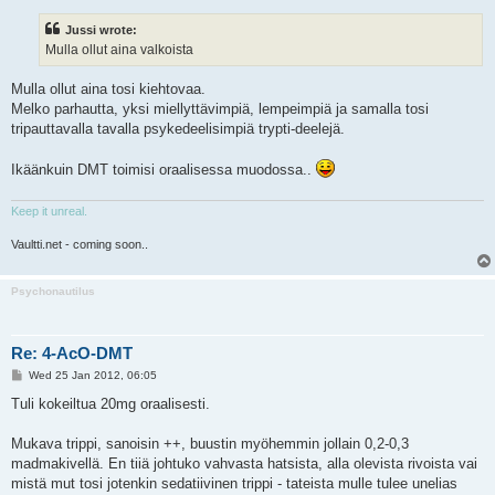
s
t
Jussi wrote:
Mulla ollut aina valkoista
Mulla ollut aina tosi kiehtovaa.
Melko parhautta, yksi miellyttävimpiä, lempeimpiä ja samalla tosi
tripauttavalla tavalla psykedeelisimpiä trypti-deelejä.
Ikäänkuin DMT toimisi oraalisessa muodossa..
Keep it unreal.
Vaultti.net - coming soon..
Psychonautilus
Re: 4-AcO-DMT
P
Wed 25 Jan 2012, 06:05
o
s
Tuli kokeiltua 20mg oraalisesti.
t
Mukava trippi, sanoisin ++, buustin myöhemmin jollain 0,2-0,3
madmakivellä. En tiiä johtuko vahvasta hatsista, alla olevista rivoista vai
mistä mut tosi jotenkin sedatiivinen trippi - tateista mulle tulee unelias