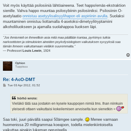
Voit myös käyttää psilosiiniä lähtöaineena. Teet happo/emäs-ekstraktion
sienille. Vahva happo muuntaa psilosybiinin psilosiiniksi. Psilosiinin O-
asetylaatio
onnistuu asetyylisalisyylihapon eli aspiriinin avulla
. Suolaksi
muuntaminen onnistuu liottamalla 4-asetoksi-dimetyylitryptamiini
alkoholiliuokseen ja ajamalla suolahappoa liuoksen läpi.
"Jos ihmismieli on ihmeellisin asia mitä maa päällään kantaa, pyrkimys tutkia
narkoottisten ja stimuloivien aineiden psykofysiologisen vaikutuksen syvyyksiä saa
tämän ihmeen vaikuttamaan vieläkin suuremmalta."
— Professori
Louis Lewin
, 1924
Ophion
Tuppisuu
Re: 4-AcO-DMT
P
Tue 03 Apr 2012, 01:52
o
s
t
hörhö wrote:
Vieläkö tätä saa jostakin en kysele kauppojen nimiä tms. Ihan niinkuin
yleisesti ottaen vaikuttaisi kokeilemisen arvoiselta kun sienetkin =
Saa toki, juuri päivällä saapui 50ämgee sample.
Menee varmaan
huomenissa 20 milligrammaa koeajoon, todella mielenkiintoiselta
vaikuttaa ainakin lukeman perusteella.