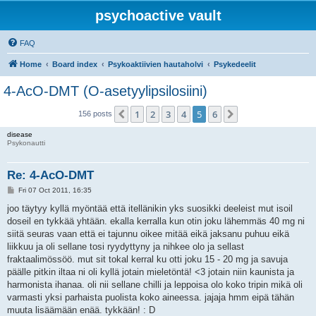
psychoactive vault
FAQ
Home
Board index
Psykoaktiivien hautaholvi
Psykedeelit
4-AcO-DMT (O-asetyylipsilosiini)
1
2
3
4
5
6
Previous
Next
156 posts
disease
Psykonautti
Re: 4-AcO-DMT
P
Fri 07 Oct 2011, 16:35
o
s
joo täytyy kyllä myöntää että itellänikin yks suosikki deeleist mut isoil
t
doseil en tykkää yhtään. ekalla kerralla kun otin joku lähemmäs 40 mg ni
siitä seuras vaan että ei tajunnu oikee mitää eikä jaksanu puhuu eikä
liikkuu ja oli sellane tosi ryydyttyny ja nihkee olo ja sellast
fraktaalimössöö. mut sit tokal kerral ku otti joku 15 - 20 mg ja savuja
päälle pitkin iltaa ni oli kyllä jotain mieletöntä! <3 jotain niin kaunista ja
harmonista ihanaa. oli nii sellane chilli ja leppoisa olo koko tripin mikä oli
varmasti yksi parhaista puolista koko aineessa. jajaja hmm eipä tähän
muuta lisäämään enää. tykkään! : D