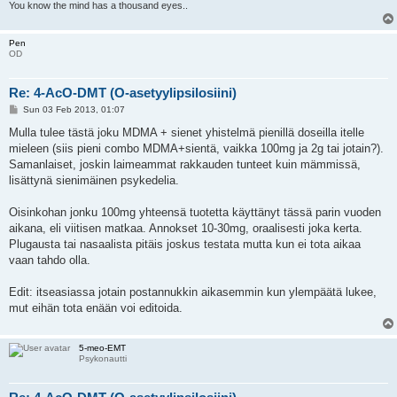
You know the mind has a thousand eyes..
Pen
OD
Re: 4-AcO-DMT (O-asetyylipsilosiini)
P
Sun 03 Feb 2013, 01:07
o
s
Mulla tulee tästä joku MDMA + sienet yhistelmä pienillä doseilla itelle
t
mieleen (siis pieni combo MDMA+sientä, vaikka 100mg ja 2g tai jotain?).
Samanlaiset, joskin laimeammat rakkauden tunteet kuin mämmissä,
lisättynä sienimäinen psykedelia.
Oisinkohan jonku 100mg yhteensä tuotetta käyttänyt tässä parin vuoden
aikana, eli viitisen matkaa. Annokset 10-30mg, oraalisesti joka kerta.
Plugausta tai nasaalista pitäis joskus testata mutta kun ei tota aikaa
vaan tahdo olla.
Edit: itseasiassa jotain postannukkin aikasemmin kun ylempäätä lukee,
mut eihän tota enään voi editoida.
5-meo-EMT
Psykonautti