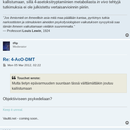
kallistumaan, sillä 4-asetoksitryptamiinien metaboliasta
in vivo
tehtyjä
tutkimuksia ei ole julkistettu vertaisarvioinnin piiriin.
"Jos ihmismieli on ihmeellisin asia mitä maa päällään kantaa, pyrkimys tutkia
narkoottisten ja stimuloivien aineiden psykofysiologisen vaikutuksen syvyyksiä saa
tämän ihmeen vaikuttamaan vieläkin suuremmalta."
— Professori
Louis Lewin
, 1924
tRip
Moderator
Re: 4-AcO-DMT
P
Mon 05 Mar 2012, 02:22
o
s
t
Touchet wrote:
Mutta tietyn epävarmuuden suuntaan tässä välttämättäkin joutuu
kallistumaan
Objektiiviseen psykedeliaan?
Keep it unreal.
Vaultti.net - coming soon..