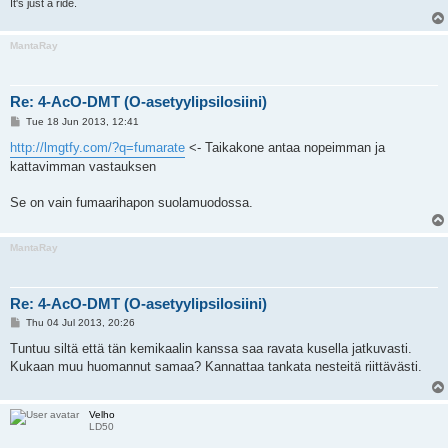
It's just a ride.
MantaRay
Re: 4-AcO-DMT (O-asetyylipsilosiini)
P
Tue 18 Jun 2013, 12:41
o
s
http://lmgtfy.com/?q=fumarate
<- Taikakone antaa nopeimman ja
t
kattavimman vastauksen
Se on vain fumaarihapon suolamuodossa.
MantaRay
Re: 4-AcO-DMT (O-asetyylipsilosiini)
P
Thu 04 Jul 2013, 20:26
o
s
Tuntuu siltä että tän kemikaalin kanssa saa ravata kusella jatkuvasti.
t
Kukaan muu huomannut samaa? Kannattaa tankata nesteitä riittävästi.
Velho
LD50