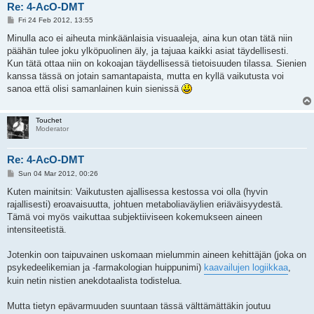
Re: 4-AcO-DMT
P
Fri 24 Feb 2012, 13:55
o
s
Minulla aco ei aiheuta minkäänlaisia visuaaleja, aina kun otan tätä niin
t
päähän tulee joku ylköpuolinen äly, ja tajuaa kaikki asiat täydellisesti.
Kun tätä ottaa niin on kokoajan täydellisessä tietoisuuden tilassa. Sienien
kanssa tässä on jotain samantapaista, mutta en kyllä vaikutusta voi
sanoa että olisi samanlainen kuin sienissä
Touchet
Moderator
Re: 4-AcO-DMT
P
Sun 04 Mar 2012, 00:26
o
s
Kuten mainitsin: Vaikutusten ajallisessa kestossa voi olla (hyvin
t
rajallisesti) eroavaisuutta, johtuen metaboliaväylien eriäväisyydestä.
Tämä voi myös vaikuttaa subjektiiviseen kokemukseen aineen
intensiteetistä.
Jotenkin oon taipuvainen uskomaan mielummin aineen kehittäjän (joka on
psykedeelikemian ja -farmakologian huippunimi)
kaavailujen logiikkaa
,
kuin netin nistien anekdotaalista todistelua.
Mutta tietyn epävarmuuden suuntaan tässä välttämättäkin joutuu