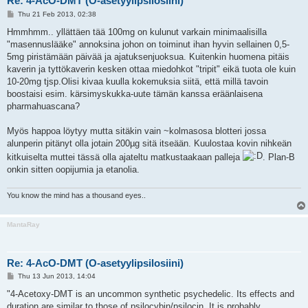
Re: 4-AcO-DMT (O-asetyylipsilosiini)
P
Thu 21 Feb 2013, 02:38
o
s
Hmmhmm.. yllättäen tää 100mg on kulunut varkain minimaalisilla
t
"masennuslääke" annoksina johon on toiminut ihan hyvin sellainen 0,5-
5mg piristämään päivää ja ajatuksenjuoksua. Kuitenkin huomena pitäis
kaverin ja tyttökaverin kesken ottaa miedohkot "tripit" eikä tuota ole kuin
10-20mg tjsp.Olisi kivaa kuulla kokemuksia siitä, että millä tavoin
boostaisi esim. kärsimyskukka-uute tämän kanssa eräänlaisena
pharmahuascana?
Myös happoa löytyy mutta sitäkin vain ~kolmasosa blotteri jossa
alunperin pitänyt olla jotain 200µg sitä itseään. Kuulostaa kovin nihkeän
kitkuiselta muttei tässä olla ajateltu matkustaakaan palleja
. Plan-B
onkin sitten oopijumia ja etanolia.
You know the mind has a thousand eyes..
MantaRay
Re: 4-AcO-DMT (O-asetyylipsilosiini)
P
Thu 13 Jun 2013, 14:04
o
s
"4-Acetoxy-DMT is an uncommon synthetic psychedelic. Its effects and
t
duration are similar to those of psilocybin/psilocin. It is probably