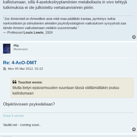
kallistumaan, sillä 4-asetoksitryptamiinien metaboliasta
in vivo
tehtyjä
tutkimuksia ei ole julkistettu vertaisarvioinnin piiriin.
"Jos ihmismieli on ihmeellisin asia mitä maa päällään kantaa, pyrkimys tutkia
narkoottisten ja stimuloivien aineiden psykofysiologisen vaikutuksen syvyyksiä saa
tämän ihmeen vaikuttamaan vieläkin suuremmalta."
— Professori
Louis Lewin
, 1924
tRip
Moderator
Re: 4-AcO-DMT
P
Mon 05 Mar 2012, 02:22
o
s
t
Touchet wrote:
Mutta tietyn epävarmuuden suuntaan tässä välttämättäkin joutuu
kallistumaan
Objektiiviseen psykedeliaan?
Keep it unreal.
Vaultti.net - coming soon..