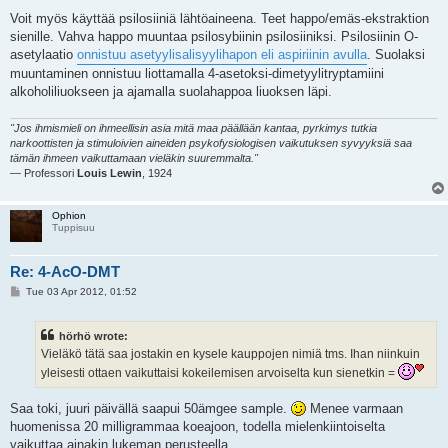
Voit myös käyttää psilosiiniä lähtöaineena. Teet happo/emäs-ekstraktion
sienille. Vahva happo muuntaa psilosybiinin psilosiiniksi. Psilosiinin O-
asetylaatio
onnistuu asetyylisalisyylihapon eli aspiriinin avulla
. Suolaksi
muuntaminen onnistuu liottamalla 4-asetoksi-dimetyylitryptamiini
alkoholiliuokseen ja ajamalla suolahappoa liuoksen läpi.
"Jos ihmismieli on ihmeellisin asia mitä maa päällään kantaa, pyrkimys tutkia
narkoottisten ja stimuloivien aineiden psykofysiologisen vaikutuksen syvyyksiä saa
tämän ihmeen vaikuttamaan vieläkin suuremmalta."
— Professori
Louis Lewin
, 1924
Ophion
Tuppisuu
Re: 4-AcO-DMT
P
Tue 03 Apr 2012, 01:52
o
s
t
hörhö wrote:
Vieläkö tätä saa jostakin en kysele kauppojen nimiä tms. Ihan niinkuin
yleisesti ottaen vaikuttaisi kokeilemisen arvoiselta kun sienetkin =
Saa toki, juuri päivällä saapui 50ämgee sample.
Menee varmaan
huomenissa 20 milligrammaa koeajoon, todella mielenkiintoiselta
vaikuttaa ainakin lukeman perusteella.