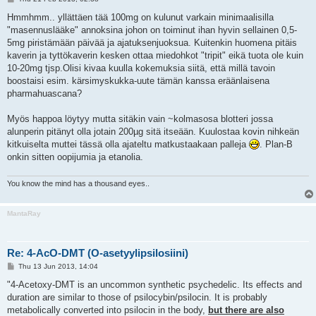
o
s
Hmmhmm.. yllättäen tää 100mg on kulunut varkain minimaalisilla
t
"masennuslääke" annoksina johon on toiminut ihan hyvin sellainen 0,5-
5mg piristämään päivää ja ajatuksenjuoksua. Kuitenkin huomena pitäis
kaverin ja tyttökaverin kesken ottaa miedohkot "tripit" eikä tuota ole kuin
10-20mg tjsp.Olisi kivaa kuulla kokemuksia siitä, että millä tavoin
boostaisi esim. kärsimyskukka-uute tämän kanssa eräänlaisena
pharmahuascana?
Myös happoa löytyy mutta sitäkin vain ~kolmasosa blotteri jossa
alunperin pitänyt olla jotain 200µg sitä itseään. Kuulostaa kovin nihkeän
kitkuiselta muttei tässä olla ajateltu matkustaakaan palleja
. Plan-B
onkin sitten oopijumia ja etanolia.
You know the mind has a thousand eyes..
MantaRay
Re: 4-AcO-DMT (O-asetyylipsilosiini)
P
Thu 13 Jun 2013, 14:04
o
s
"4-Acetoxy-DMT is an uncommon synthetic psychedelic. Its effects and
t
duration are similar to those of psilocybin/psilocin. It is probably
metabolically converted into psilocin in the body,
but there are also