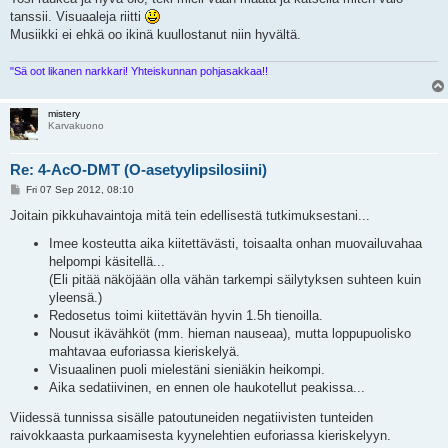
tanssii. Visuaaleja riitti
Musiikki ei ehkä oo ikinä kuullostanut niin hyvältä.
"Sä oot likanen narkkari! Yhteiskunnan pohjasakkaa!!
mistery
Karvakuono
Re: 4-AcO-DMT (O-asetyylipsilosiini)
P
Fri 07 Sep 2012, 08:10
o
s
Joitain pikkuhavaintoja mitä tein edellisestä tutkimuksestani...
t
Imee kosteutta aika kiitettävästi, toisaalta onhan muovailuvahaa
helpompi käsitellä...
(Eli pitää näköjään olla vähän tarkempi säilytyksen suhteen kuin
yleensä.)
Redosetus toimi kiitettävän hyvin 1.5h tienoilla.
Nousut ikävähköt (mm. hieman nauseaa), mutta loppupuolisko
mahtavaa euforiassa kieriskelyä.
Visuaalinen puoli mielestäni sieniäkin heikompi.
Aika sedatiivinen, en ennen ole haukotellut peakissa...
Viidessä tunnissa sisälle patoutuneiden negatiivisten tunteiden
raivokkaasta purkaamisesta kyynelehtien euforiassa kieriskelyyn.