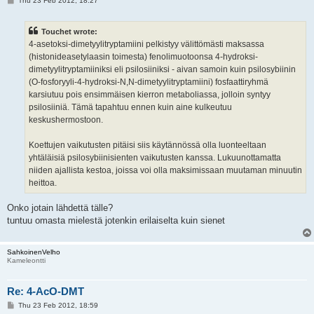
Thu 23 Feb 2012, 18:27
o
s
t
Touchet wrote:
4-asetoksi-dimetyylitryptamiini pelkistyy välittömästi maksassa
(histonideasetylaasin toimesta) fenolimuotoonsa 4-hydroksi-
dimetyylitryptamiiniksi eli psilosiiniksi - aivan samoin kuin psilosybiinin
(O-fosforyyli-4-hydroksi-N,N-dimetyylitryptamiini) fosfaattiryhmä
karsiutuu pois ensimmäisen kierron metaboliassa, jolloin syntyy
psilosiiniä. Tämä tapahtuu ennen kuin aine kulkeutuu
keskushermostoon.
Koettujen vaikutusten pitäisi siis käytännössä olla luonteeltaan
yhtäläisiä psilosybiinisienten vaikutusten kanssa. Lukuunottamatta
niiden ajallista kestoa, joissa voi olla maksimissaan muutaman minuutin
heittoa.
Onko jotain lähdettä tälle?
tuntuu omasta mielestä jotenkin erilaiselta kuin sienet
SahkoinenVelho
Kameleontti
Re: 4-AcO-DMT
P
Thu 23 Feb 2012, 18:59
o