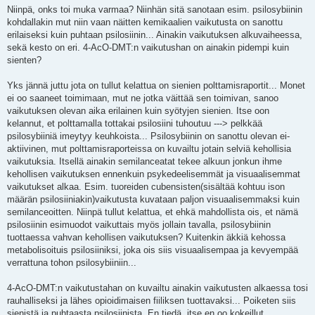
s
Niinpä, onks toi muka varmaa? Niinhän sitä sanotaan esim. psilosybiinin
t
kohdallakin mut niin vaan näitten kemikaalien vaikutusta on sanottu
erilaiseksi kuin puhtaan psilosiinin... Ainakin vaikutuksen alkuvaiheessa,
sekä kesto on eri. 4-AcO-DMT:n vaikutushan on ainakin pidempi kuin
sienten?
Yks jännä juttu jota on tullut kelattua on sienien polttamisraportit... Monet
ei oo saaneet toimimaan, mut ne jotka väittää sen toimivan, sanoo
vaikutuksen olevan aika erilainen kuin syötyjen sienien. Itse oon
kelannut, et polttamalla tottakai psilosiini tuhoutuu ---> pelkkää
psilosybiiniä imeytyy keuhkoista... Psilosybiinin on sanottu olevan ei-
aktiivinen, mut polttamisraporteissa on kuvailtu jotain selviä kehollisia
vaikutuksia. Itsellä ainakin semilanceatat tekee alkuun jonkun ihme
kehollisen vaikutuksen ennenkuin psykedeelisemmät ja visuaalisemmat
vaikutukset alkaa. Esim. tuoreiden cubensisten(sisältää kohtuu ison
määrän psilosiiniakin)vaikutusta kuvataan paljon visuaalisemmaksi kuin
semilanceoitten. Niinpä tullut kelattua, et ehkä mahdollista ois, et nämä
psilosiinin esimuodot vaikuttais myös jollain tavalla, psilosybiinin
tuottaessa vahvan kehollisen vaikutuksen? Kuitenkin äkkiä kehossa
metabolisoituis psilosiiniksi, joka ois siis visuaalisempaa ja kevyempää
verrattuna tohon psilosybiiniin...
4-AcO-DMT:n vaikutustahan on kuvailtu ainakin vaikutusten alkaessa tosi
rauhalliseksi ja lähes opioidimaisen fiiliksen tuottavaksi... Poiketen siis
sienistä ja puhtaasta psilosiinista. En tiedä, itse en oo kokeillut.