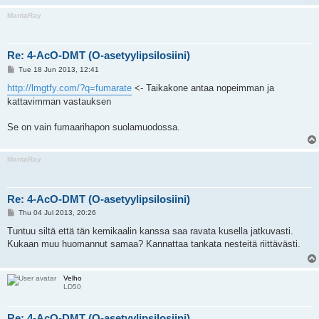
MantaRay
Re: 4-AcO-DMT (O-asetyylipsilosiini)
P
Tue 18 Jun 2013, 12:41
o
s
http://lmgtfy.com/?q=fumarate
<- Taikakone antaa nopeimman ja
t
kattavimman vastauksen
Se on vain fumaarihapon suolamuodossa.
MantaRay
Re: 4-AcO-DMT (O-asetyylipsilosiini)
P
Thu 04 Jul 2013, 20:26
o
s
Tuntuu siltä että tän kemikaalin kanssa saa ravata kusella jatkuvasti.
t
Kukaan muu huomannut samaa? Kannattaa tankata nesteitä riittävästi.
Velho
LD50
Re: 4-AcO-DMT (O-asetyylipsilosiini)