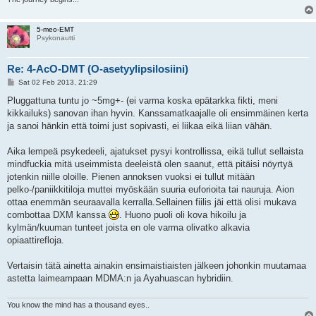
5-meo-EMT
Psykonautti
Re: 4-AcO-DMT (O-asetyylipsilosiini)
P
Sat 02 Feb 2013, 21:29
o
s
Pluggattuna tuntu jo ~5mg+- (ei varma koska epätarkka fikti, meni
t
kikkailuks) sanovan ihan hyvin. Kanssamatkaajalle oli ensimmäinen kerta
ja sanoi hänkin että toimi just sopivasti, ei liikaa eikä liian vähän.
Aika lempeä psykedeeli, ajatukset pysyi kontrollissa, eikä tullut sellaista
mindfuckia mitä useimmista deeleistä olen saanut, että pitäisi nöyrtyä
jotenkin niille oloille. Pienen annoksen vuoksi ei tullut mitään
pelko-/paniikkitiloja muttei myöskään suuria euforioita tai nauruja. Aion
ottaa enemmän seuraavalla kerralla.Sellainen fiilis jäi että olisi mukava
combottaa DXM kanssa
. Huono puoli oli kova hikoilu ja
kylmän/kuuman tunteet joista en ole varma olivatko alkavia
opiaattirefloja.
Vertaisin tätä ainetta ainakin ensimaistiaisten jälkeen johonkin muutamaa
astetta laimeampaan MDMA:n ja Ayahuascan hybridiin.
You know the mind has a thousand eyes..