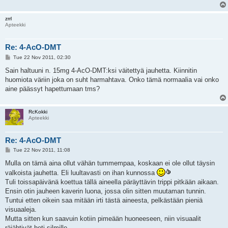
zrrl
Apteekki
Re: 4-AcO-DMT
P
Tue 22 Nov 2011, 02:30
o
s
Sain haltuuni n. 15mg 4-AcO-DMT:ksi väitettyä jauhetta. Kiinnitin
t
huomiota väriin joka on suht harmahtava. Onko tämä normaalia vai onko
aine päässyt hapettumaan tms?
RcKokki
Apteekki
Re: 4-AcO-DMT
P
Tue 22 Nov 2011, 11:08
o
s
Mulla on tämä aina ollut vähän tummempaa, koskaan ei ole ollut täysin
t
valkoista jauhetta. Eli luultavasti on ihan kunnossa
Tuli toissapäivänä koettua tällä aineella päräyttävin trippi pitkään aikaan.
Ensin otin jauheen kaverin luona, jossa olin sitten muutaman tunnin.
Tuntui etten oikein saa mitään irti tästä aineesta, pelkästään pieniä
visuaaleja.
Mutta sitten kun saavuin kotiin pimeään huoneeseen, niin visuaalit
räjähtivät heti silmille.