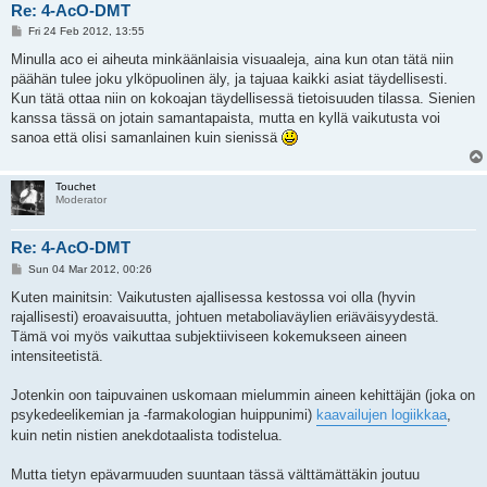
Re: 4-AcO-DMT
P
Fri 24 Feb 2012, 13:55
o
s
Minulla aco ei aiheuta minkäänlaisia visuaaleja, aina kun otan tätä niin
t
päähän tulee joku ylköpuolinen äly, ja tajuaa kaikki asiat täydellisesti.
Kun tätä ottaa niin on kokoajan täydellisessä tietoisuuden tilassa. Sienien
kanssa tässä on jotain samantapaista, mutta en kyllä vaikutusta voi
sanoa että olisi samanlainen kuin sienissä
Touchet
Moderator
Re: 4-AcO-DMT
P
Sun 04 Mar 2012, 00:26
o
s
Kuten mainitsin: Vaikutusten ajallisessa kestossa voi olla (hyvin
t
rajallisesti) eroavaisuutta, johtuen metaboliaväylien eriäväisyydestä.
Tämä voi myös vaikuttaa subjektiiviseen kokemukseen aineen
intensiteetistä.
Jotenkin oon taipuvainen uskomaan mielummin aineen kehittäjän (joka on
psykedeelikemian ja -farmakologian huippunimi)
kaavailujen logiikkaa
,
kuin netin nistien anekdotaalista todistelua.
Mutta tietyn epävarmuuden suuntaan tässä välttämättäkin joutuu