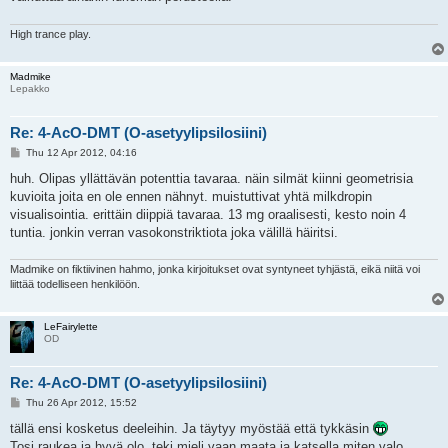
High trance play.
Madmike
Lepakko
Re: 4-AcO-DMT (O-asetyylipsilosiini)
P
Thu 12 Apr 2012, 04:16
o
s
huh. Olipas yllättävän potenttia tavaraa. näin silmät kiinni geometrisia
t
kuvioita joita en ole ennen nähnyt. muistuttivat yhtä milkdropin
visualisointia. erittäin diippiä tavaraa. 13 mg oraalisesti, kesto noin 4
tuntia. jonkin verran vasokonstriktiota joka välillä häiritsi.
Madmike on fiktiivinen hahmo, jonka kirjoitukset ovat syntyneet tyhjästä, eikä niitä voi
liittää todelliseen henkilöön.
LeFairylette
OD
Re: 4-AcO-DMT (O-asetyylipsilosiini)
P
Thu 26 Apr 2012, 15:52
o
s
tällä ensi kosketus deeleihin. Ja täytyy myöstää että tykkäsin
t
Tosi raukea ja hyvä olo, teki mieli vaan maata ja katsella miten valo