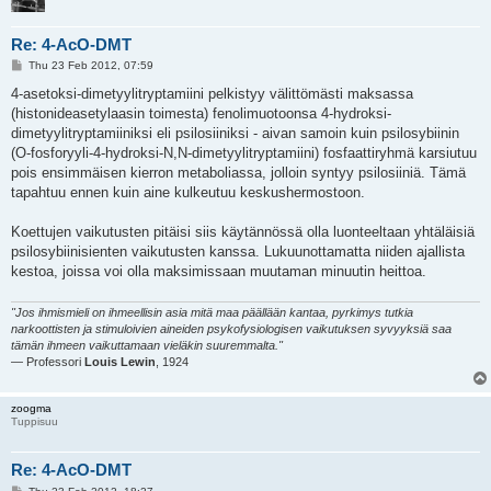
Re: 4-AcO-DMT
P
Thu 23 Feb 2012, 07:59
o
s
4-asetoksi-dimetyylitryptamiini pelkistyy välittömästi maksassa
t
(histonideasetylaasin toimesta) fenolimuotoonsa 4-hydroksi-
dimetyylitryptamiiniksi eli psilosiiniksi - aivan samoin kuin psilosybiinin
(O-fosforyyli-4-hydroksi-N,N-dimetyylitryptamiini) fosfaattiryhmä karsiutuu
pois ensimmäisen kierron metaboliassa, jolloin syntyy psilosiiniä. Tämä
tapahtuu ennen kuin aine kulkeutuu keskushermostoon.
Koettujen vaikutusten pitäisi siis käytännössä olla luonteeltaan yhtäläisiä
psilosybiinisienten vaikutusten kanssa. Lukuunottamatta niiden ajallista
kestoa, joissa voi olla maksimissaan muutaman minuutin heittoa.
"Jos ihmismieli on ihmeellisin asia mitä maa päällään kantaa, pyrkimys tutkia
narkoottisten ja stimuloivien aineiden psykofysiologisen vaikutuksen syvyyksiä saa
tämän ihmeen vaikuttamaan vieläkin suuremmalta."
— Professori
Louis Lewin
, 1924
zoogma
Tuppisuu
Re: 4-AcO-DMT
P