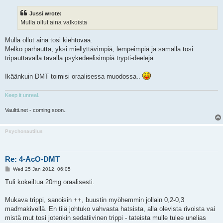
s
t
Jussi wrote:
Mulla ollut aina valkoista
Mulla ollut aina tosi kiehtovaa.
Melko parhautta, yksi miellyttävimpiä, lempeimpiä ja samalla tosi
tripauttavalla tavalla psykedeelisimpiä trypti-deelejä.
Ikäänkuin DMT toimisi oraalisessa muodossa..
Keep it unreal.
Vaultti.net - coming soon..
Psychonautilus
Re: 4-AcO-DMT
P
Wed 25 Jan 2012, 06:05
o
s
Tuli kokeiltua 20mg oraalisesti.
t
Mukava trippi, sanoisin ++, buustin myöhemmin jollain 0,2-0,3
madmakivellä. En tiiä johtuko vahvasta hatsista, alla olevista rivoista vai
mistä mut tosi jotenkin sedatiivinen trippi - tateista mulle tulee unelias