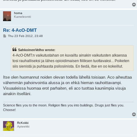
horna
Kameleontti
Re: 4-AcO-DMT
P
Thu 23 Feb 2012, 23:48
o
s
t
SahkoinenVelho wrote:
4-AcO-DMT:n vaikutustahan on kuvailtu ainakin vaikutusten alkaessa
tosi rauhalliseksi ja lähes opioidimaisen fiiliksen tuottavaksi... Poiketen
siis sienistä ja puhtaasta psilosiinista. En tiedä, itse en oo kokeillut.
Itse olen huomannut noiden olevan todella lähellä toisiaan. Aco aiheuttaa
vähemmän pahoinvointia alussa ja on ehkä hieman rauhoittavampi.
Visuaaleissa huomaa erot parhaiten, eli aco tuottaa kauniimpia visuja
ainakin itselläni.
Science flies you to the moon. Religion flies you into buildings. Drugs just flies you.
Choose!
RcKokki
Apteekki