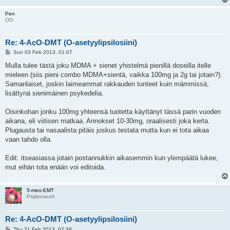
Pen
OD
Re: 4-AcO-DMT (O-asetyylipsilosiini)
P
Sun 03 Feb 2013, 01:07
o
s
Mulla tulee tästä joku MDMA + sienet yhistelmä pienillä doseilla itelle
t
mieleen (siis pieni combo MDMA+sientä, vaikka 100mg ja 2g tai jotain?).
Samanlaiset, joskin laimeammat rakkauden tunteet kuin mämmissä,
lisättynä sienimäinen psykedelia.
Oisinkohan jonku 100mg yhteensä tuotetta käyttänyt tässä parin vuoden
aikana, eli viitisen matkaa. Annokset 10-30mg, oraalisesti joka kerta.
Plugausta tai nasaalista pitäis joskus testata mutta kun ei tota aikaa
vaan tahdo olla.
Edit: itseasiassa jotain postannukkin aikasemmin kun ylempäätä lukee,
mut eihän tota enään voi editoida.
5-meo-EMT
Psykonautti
Re: 4-AcO-DMT (O-asetyylipsilosiini)
P
Thu 21 Feb 2013, 02:38