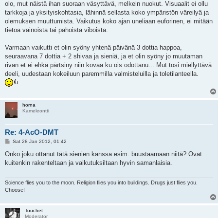
olo, mut näistä ihan suoraan väsyttävä, melkein nuokut. Visuaalit ei ollu
tarkkoja ja yksityiskohtasia, lähinnä sellasta koko ympäristön väreilyä ja
olemuksen muuttumista. Vaikutus koko ajan uneliaan euforinen, ei mitään
tietoa vainoista tai pahoista viboista.
Varmaan vaikutti et olin syöny yhtenä päivänä 3 dottia happoa,
seuraavana 7 dottia + 2 shivaa ja sieniä, ja et olin syöny jo muutaman
rivan et ei ehkä pärtsiny niin kovaa ku ois odottanu... Mut tosi miellyttävä
deeli, uudestaan kokeiluun paremmilla valmisteluilla ja toletilanteella.
horna
Kameleontti
Re: 4-AcO-DMT
P
Sat 28 Jan 2012, 01:42
o
s
Onko joku ottanut tätä sienien kanssa esim. buustaamaan niitä? Ovat
t
kuitenkin rakenteltaan ja vaikutuksiltaan hyvin samanlaisia.
Science flies you to the moon. Religion flies you into buildings. Drugs just flies you.
Choose!
Touchet
Moderator