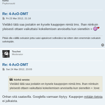
hörhö
Psykonautti
Re: 4-AcO-DMT
P
Fri 23 Mar 2012, 21:16
o
s
Vieläkö tätä saa jostakin en kysele kauppojen nimiä tms. Ihan niinkuin
t
yleisesti ottaen vaikuttaisi kokeilemisen arvoiselta kun sienetkin =
Pitää olla välillä sekaisin jotta saisi ajatukset selkeäksi tai sitten olen enemmän sekaisin
selvinpäin.
Touchet
Moderator
Re: 4-AcO-DMT
P
Sat 24 Mar 2012, 23:03
o
s
t
hörhö wrote:
Vieläkö tätä saa jostakin en kysele kauppojen nimiä tms. Ihan niinkuin
yleisesti ottaen vaikuttaisi kokeilemisen arvoiselta kun sienetkin = :love:
Onhan sitä saatavilla. Googlella varmaan löytyy. Kauppojen
mitään tietoja
ei julkaista.