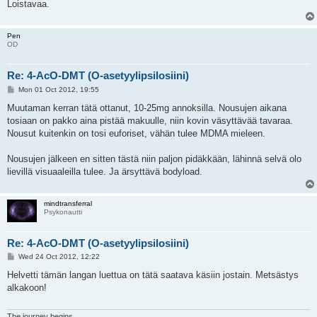
Loistavaa.
Pen
OD
Re: 4-AcO-DMT (O-asetyylipsilosiini)
P
Mon 01 Oct 2012, 19:55
o
s
Muutaman kerran tätä ottanut, 10-25mg annoksilla. Nousujen aikana
t
tosiaan on pakko aina pistää makuulle, niin kovin väsyttävää tavaraa.
Nousut kuitenkin on tosi euforiset, vähän tulee MDMA mieleen.
Nousujen jälkeen en sitten tästä niin paljon pidäkkään, lähinnä selvä olo
lievillä visuaaleilla tulee. Ja ärsyttävä bodyload.
mindtransferral
Psykonautti
Re: 4-AcO-DMT (O-asetyylipsilosiini)
P
Wed 24 Oct 2012, 12:22
o
s
Helvetti tämän langan luettua on tätä saatava käsiin jostain. Metsästys
t
alkakoon!
The journey begins...