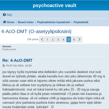
psychoactive vault
FAQ
Home
Board index
Psykoaktiivien hautaholvi
Psykedeelit
4-AcO-DMT (O-asetyylipsilosiini)
1
2
3
4
5
6
Previous
Next
156 posts
disease
Psykonautti
Re: 4-AcO-DMT
P
Fri 07 Oct 2011, 16:35
o
s
joo täytyy kyllä myöntää että itellänikin yks suosikki deeleist mut isoil
t
doseil en tykkää yhtään. ekalla kerralla kun otin joku lähemmäs 40 mg ni
siitä seuras vaan että ei tajunnu oikee mitää eikä jaksanu puhuu eikä
liikkuu ja oli sellane tosi ryydyttyny ja nihkee olo ja sellast
fraktaalimössöö. mut sit tokal kerral ku otti joku 15 - 20 mg ja savuja
päälle pitkin iltaa ni oli kyllä jotain mieletöntä! <3 jotain niin kaunista ja
harmonista ihanaa. oli nii sellane chilli ja leppoisa olo koko tripin mikä oli
varmasti yksi parhaista puolista koko aineessa. jajaja hmm eipä tähän
muuta lisäämään enää. tykkään! : D