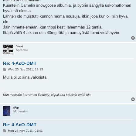
Kuuntelin Camelin snowgoose albumia, ja pyörin sängyllä uskomattoman
hyvässä olossa.
Lähiten olo muistutti kunnon mdma nousuja, itkin jopa kun oli niin hyvä
olo.
Jäin ihmettelemään, kun trippi kesti lähemmäs 12 tuntia.
Iltäpäivällä 4 aikaan otin 40mg tätä ja aamuyöstä toimi vielä hyvin.
Jussi
Apteekki
Re: 4-AcO-DMT
P
Wed 23 Nov 2011, 18:35
o
s
Mulla ollut aina valkoista
t
Kun matkalle kerran on lähdetty, ei paluuta takaisin enää ole.
tRip
Moderator
Re: 4-AcO-DMT
P
Mon 28 Nov 2011, 01:41
o