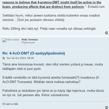
reasons to believe that 4-acetoxy-DMT might itself be active in the
brain, producing effects that are distinct from psilocin
." -Erowid.com
Selittäisi hyvin, miksi aineen tuottama olotila kuitenkin eroaa snadisti
sienistä. - (Sori jos postasin obvious shittiä)
Reilu 100mg olisi tätä nyt. Pitää vaan venailla nyt oikeaa settingiä.
Rollo Tommasi
Psykonautti
Re: 4-AcO-DMT (O-asetyylipsilosiini)
P
Tue 18 Jun 2013, 09:28
o
s
Tämä aine kiinnostaa kovasti, olen ollut sienten ystävä jo kauan, mutta
t
täälläpäin niitä ei juuri pyöri.
Eräällä vendorilla on tätä kyseistä ainetta fumaraatti(?) muodossa (4-
AcO-DMT Fumarate). Mitähän tämä mahtaa tarkoittaa?
Pahoittelut jo etukäteen jos tämä on jo käyty läpi topicissa, mutta tässä
on nyt ns. tuli perseen alla. Kiitos vastauksista.
It's just a ride.