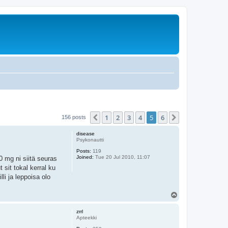
1
2
3
4
5
6
Previous
Next
156 posts
disease
Psykonautti
Posts:
119
Joined:
Tue 20 Jul 2010, 11:07
0 mg ni siitä seuras
 sit tokal kerral ku
lli ja leppoisa olo
T
o
p
zrrl
Apteekki