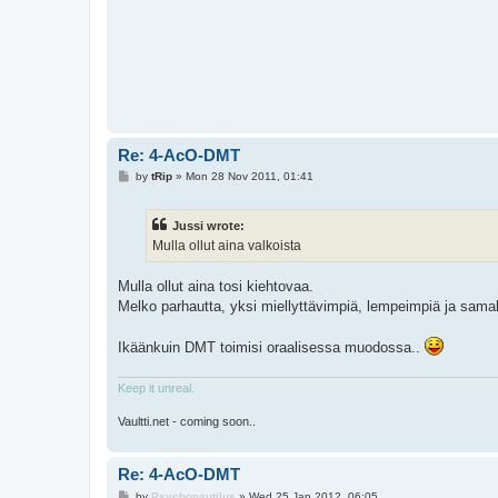
Re: 4-AcO-DMT
P
by
tRip
»
Mon 28 Nov 2011, 01:41
o
s
t
Jussi wrote:
Mulla ollut aina valkoista
Mulla ollut aina tosi kiehtovaa.
Melko parhautta, yksi miellyttävimpiä, lempeimpiä ja samalla
Ikäänkuin DMT toimisi oraalisessa muodossa..
Keep it unreal.
Vaultti.net - coming soon..
Re: 4-AcO-DMT
P
by
Psychonautilus
»
Wed 25 Jan 2012, 06:05