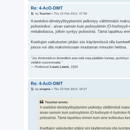
Re: 4-AcO-DMT
P
by
Touchet
»
Thu 23 Feb 2012, 07:59
o
s
4-asetoksi-dimetyylitryptamiini pelkistyy välittömästi maks
t
psilosiiniksi - aivan samoin kuin psilosybiinin (O-fosforyyl
metaboliassa, jolloin syntyy psilosiiniä. Tämä tapahtuu e
Koettujen vaikutusten pitäisi siis käytännössä olla luonteel
joissa voi olla maksimissaan muutaman minuutin heittoa.
"Jos ihmismieli on ihmeellisin asia mitä maa päällään kantaa, pyrkimy
vieläkin suuremmalta."
— Professori
Louis Lewin
, 1924
Re: 4-AcO-DMT
P
by
zoogma
»
Thu 23 Feb 2012, 18:27
o
s
t
Touchet wrote:
4-asetoksi-dimetyylitryptamiini pelkistyy välittömästi maks
aivan samoin kuin psilosybiinin (O-fosforyyli-4-hydroksi-N
psilosiiniä. Tämä tapahtuu ennen kuin aine kulkeutuu k
Koettujen vaikutusten pitäisi siis käytännössä olla luonte