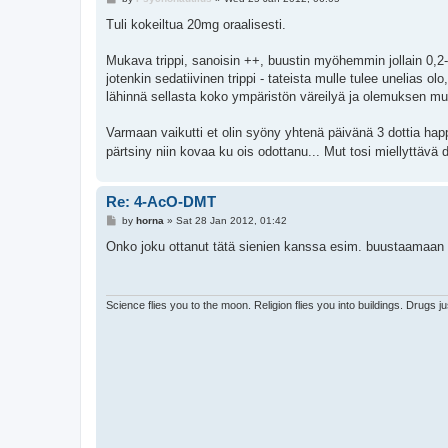
o
s
Tuli kokeiltua 20mg oraalisesti.
t
Mukava trippi, sanoisin ++, buustin myöhemmin jollain 0,2-0
jotenkin sedatiivinen trippi - tateista mulle tulee unelias o
lähinnä sellasta koko ympäristön väreilyä ja olemuksen muut
Varmaan vaikutti et olin syöny yhtenä päivänä 3 dottia happ
pärtsiny niin kovaa ku ois odottanu... Mut tosi miellyttävä d
Re: 4-AcO-DMT
P
by
horna
»
Sat 28 Jan 2012, 01:42
o
s
Onko joku ottanut tätä sienien kanssa esim. buustaamaan ni
t
Science flies you to the moon. Religion flies you into buildings. Drugs j