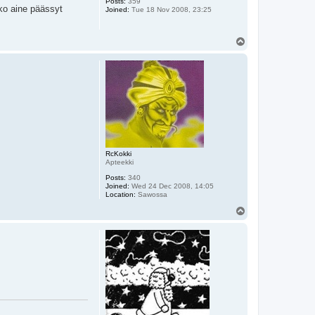
Posts:
359
ko aine päässyt
Joined:
Tue 18 Nov 2008, 23:25
T
o
p
RcKokki
Apteekki
Posts:
340
Joined:
Wed 24 Dec 2008, 14:05
Location:
Sawossa
T
o
p