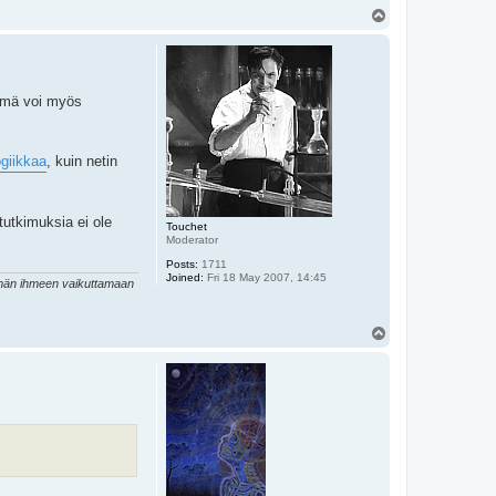
T
o
p
Tämä voi myös
ogiikkaa
, kuin netin
tutkimuksia ei ole
Touchet
Moderator
Posts:
1711
Joined:
Fri 18 May 2007, 14:45
tämän ihmeen vaikuttamaan
T
o
p