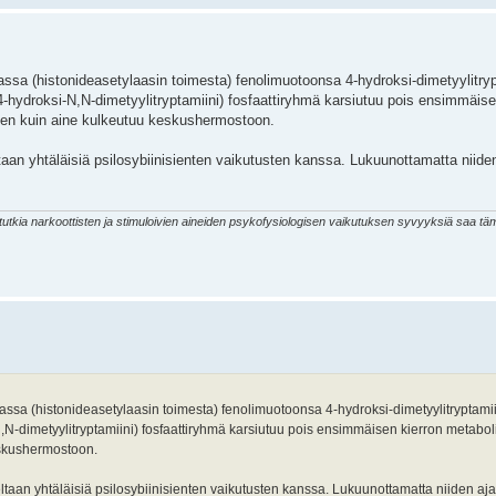
assa (histonideasetylaasin toimesta) fenolimuotoonsa 4-hydroksi-dimetyylitrypt
i-4-hydroksi-N,N-dimetyylitryptamiini) fosfaattiryhmä karsiutuu pois ensimmäise
nnen kuin aine kulkeutuu keskushermostoon.
taan yhtäläisiä psilosybiinisienten vaikutusten kanssa. Lukuunottamatta niiden
s tutkia narkoottisten ja stimuloivien aineiden psykofysiologisen vaikutuksen syvyyksiä saa 
assa (histonideasetylaasin toimesta) fenolimuotoonsa 4-hydroksi-dimetyylitryptamiinik
,N-dimetyylitryptamiini) fosfaattiryhmä karsiutuu pois ensimmäisen kierron metaboli
eskushermostoon.
eltaan yhtäläisiä psilosybiinisienten vaikutusten kanssa. Lukuunottamatta niiden ajal