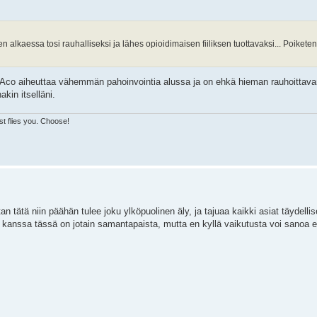
lkaessa tosi rauhalliseksi ja lähes opioidimaisen fiiliksen tuottavaksi... Poiketen s
n. Aco aiheuttaa vähemmän pahoinvointia alussa ja on ehkä hieman rauhoittav
kin itselläni.
ust flies you. Choose!
n tätä niin päähän tulee joku ylköpuolinen äly, ja tajuaa kaikki asiat täydellis
n kanssa tässä on jotain samantapaista, mutta en kyllä vaikutusta voi sanoa e