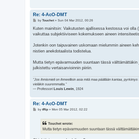
Re: 4-AcO-DMT
P
by
Touchet
»
Sun 04 Mar 2012, 00:26
o
s
Kuten mainitsin: Vaikutusten ajallisessa kestossa voi olla 
t
vaikuttaa subjektiiviseen kokemukseen aineen intensiteetis
Jotenkin oon taipuvainen uskomaan mielummin aineen kehit
nistien anekdotaalista todistelua.
Mutta tietyn epävarmuuden suuntaan tässä välttämättäkin j
julkistettu vertaisarvioinnin piiriin.
"Jos ihmismieli on ihmeellisin asia mitä maa päällään kantaa, pyrkimy
vieläkin suuremmalta."
— Professori
Louis Lewin
, 1924
Re: 4-AcO-DMT
P
by
tRip
»
Mon 05 Mar 2012, 02:22
o
s
t
Touchet wrote:
Mutta tietyn epävarmuuden suuntaan tässä välttämättäkin