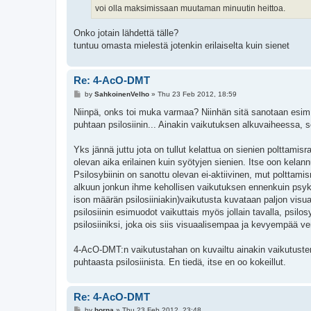
voi olla maksimissaan muutaman minuutin heittoa.
Onko jotain lähdettä tälle?
tuntuu omasta mielestä jotenkin erilaiselta kuin sienet
Re: 4-AcO-DMT
P
by
SahkoinenVelho
»
Thu 23 Feb 2012, 18:59
o
s
Niinpä, onks toi muka varmaa? Niinhän sitä sanotaan esim. 
t
puhtaan psilosiinin... Ainakin vaikutuksen alkuvaiheessa,
Yks jännä juttu jota on tullut kelattua on sienien polttami
olevan aika erilainen kuin syötyjen sienien. Itse oon kelannu
Psilosybiinin on sanottu olevan ei-aktiivinen, mut polttamis
alkuun jonkun ihme kehollisen vaikutuksen ennenkuin psyk
ison määrän psilosiiniakin)vaikutusta kuvataan paljon visua
psilosiinin esimuodot vaikuttais myös jollain tavalla, psil
psilosiiniksi, joka ois siis visuaalisempaa ja kevyempää ver
4-AcO-DMT:n vaikutustahan on kuvailtu ainakin vaikutusten al
puhtaasta psilosiinista. En tiedä, itse en oo kokeillut.
Re: 4-AcO-DMT
P
by
horna
»
Thu 23 Feb 2012, 23:48