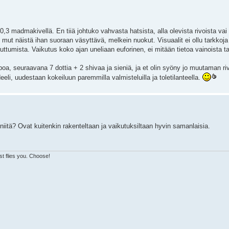
,3 madmakivellä. En tiiä johtuko vahvasta hatsista, alla olevista rivoista vai
lo, mut näistä ihan suoraan väsyttävä, melkein nuokut. Visuaalit ei ollu tarkkoja
tumista. Vaikutus koko ajan uneliaan euforinen, ei mitään tietoa vainoista ta
oa, seuraavana 7 dottia + 2 shivaa ja sieniä, ja et olin syöny jo muutaman ri
eeli, uudestaan kokeiluun paremmilla valmisteluilla ja toletilanteella.
itä? Ovat kuitenkin rakenteltaan ja vaikutuksiltaan hyvin samanlaisia.
ust flies you. Choose!