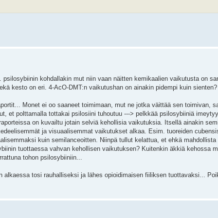
psilosybiinin kohdallakin mut niin vaan näitten kemikaalien vaikutusta on sano
 sekä kesto on eri. 4-AcO-DMT:n vaikutushan on ainakin pidempi kuin sienten?
sraportit... Monet ei oo saaneet toimimaan, mut ne jotka väittää sen toimivan,
t, et polttamalla tottakai psilosiini tuhoutuu ---> pelkkää psilosybiiniä imeyty
raporteissa on kuvailtu jotain selviä kehollisia vaikutuksia. Itsellä ainakin se
edeelisemmät ja visuaalisemmat vaikutukset alkaa. Esim. tuoreiden cubensis
alisemmaksi kuin semilanceoitten. Niinpä tullut kelattua, et ehkä mahdollista
osybiinin tuottaessa vahvan kehollisen vaikutuksen? Kuitenkin äkkiä kehossa m
rattuna tohon psilosybiiniin...
kaessa tosi rauhalliseksi ja lähes opioidimaisen fiiliksen tuottavaksi... Poik