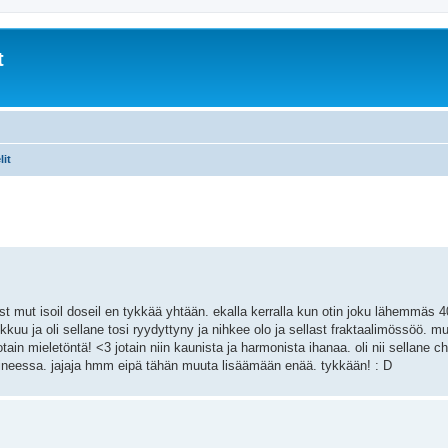
t
lit
ist mut isoil doseil en tykkää yhtään. ekalla kerralla kun otin joku lähemmäs 4
kuu ja oli sellane tosi ryydyttyny ja nihkee olo ja sellast fraktaalimössöö. mut
jotain mieletöntä! <3 jotain niin kaunista ja harmonista ihanaa. oli nii sellane chi
 aineessa. jajaja hmm eipä tähän muuta lisäämään enää. tykkään! : D