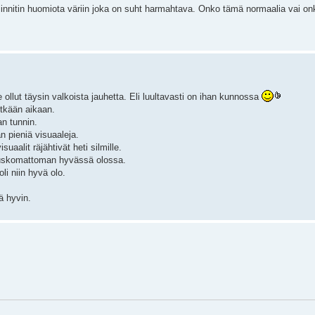
iinnitin huomiota väriin joka on suht harmahtava. Onko tämä normaalia vai on
llut täysin valkoista jauhetta. Eli luultavasti on ihan kunnossa
pitkään aikaan.
an tunnin.
n pieniä visuaaleja.
aalit räjähtivät heti silmille.
 uskomattoman hyvässä olossa.
li niin hyvä olo.
ä hyvin.