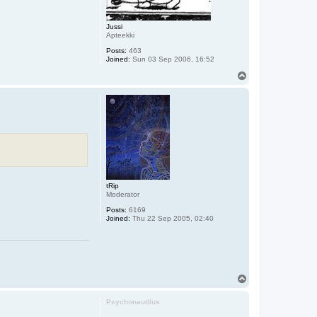
Jussi
Apteekki
Posts:
463
Joined:
Sun 03 Sep 2006, 16:52
T
o
p
tRip
Moderator
Posts:
6169
Joined:
Thu 22 Sep 2005, 02:40
T
o
p
Psychonautilus