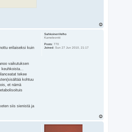
T
o
p
SahkoinenVelho
Kameleontti
Posts:
770
ttu erilaiseksi kuin
Joined:
Sun 27 Jun 2010, 21:17
 sanoo vaikutuksen
y keuhkoista...
milanceatat tekee
ten(sisältää kohtuu
 ois, et nämä
etabolisoituis
eten siis sienistä ja
T
o
p