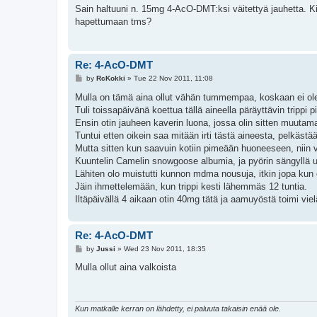
s
Sain haltuuni n. 15mg 4-AcO-DMT:ksi väitettyä jauhetta. K
t
hapettumaan tms?
Re: 4-AcO-DMT
P
by
RcKokki
»
Tue 22 Nov 2011, 11:08
o
s
Mulla on tämä aina ollut vähän tummempaa, koskaan ei ole o
t
Tuli toissapäivänä koettua tällä aineella päräyttävin trippi 
Ensin otin jauheen kaverin luona, jossa olin sitten muutam
Tuntui etten oikein saa mitään irti tästä aineesta, pelkästää
Mutta sitten kun saavuin kotiin pimeään huoneeseen, niin visu
Kuuntelin Camelin snowgoose albumia, ja pyörin sängyllä
Lähiten olo muistutti kunnon mdma nousuja, itkin jopa kun o
Jäin ihmettelemään, kun trippi kesti lähemmäs 12 tuntia.
Iltäpäivällä 4 aikaan otin 40mg tätä ja aamuyöstä toimi viel
Re: 4-AcO-DMT
P
by
Jussi
»
Wed 23 Nov 2011, 18:35
o
s
Mulla ollut aina valkoista
t
Kun matkalle kerran on lähdetty, ei paluuta takaisin enää ole.