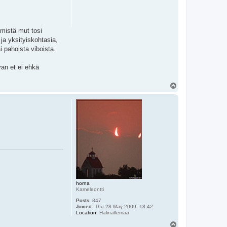
 mistä mut tosi
 ja yksityiskohtasia,
i pahoista viboista.
van et ei ehkä
T
o
p
horna
Kameleontti
Posts:
847
Joined:
Thu 28 May 2009, 18:42
Location:
Halinallemaa
T