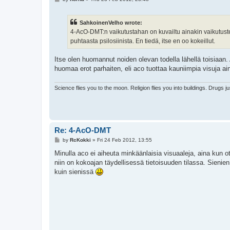
o
s
t
SahkoinenVelho wrote:
4-AcO-DMT:n vaikutustahan on kuvailtu ainakin vaikutusten a
puhtaasta psilosiinista. En tiedä, itse en oo kokeillut.
Itse olen huomannut noiden olevan todella lähellä toisiaa
huomaa erot parhaiten, eli aco tuottaa kauniimpia visuja aina
Science flies you to the moon. Religion flies you into buildings. Drugs j
Re: 4-AcO-DMT
P
by
RcKokki
»
Fri 24 Feb 2012, 13:55
o
s
Minulla aco ei aiheuta minkäänlaisia visuaaleja, aina kun ota
t
niin on kokoajan täydellisessä tietoisuuden tilassa. Sienie
kuin sienissä