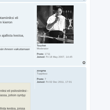
o
p
amiiniksi eli
n kierron
 ajallista kestoa,
Touchet
Moderator
tämän ihmeen vaikuttamaan
Posts:
1711
Joined:
Fri 18 May 2007, 14:45
T
o
p
zoogma
Tuppisuu
Posts:
7
Joined:
Fri 02 Dec 2011, 17:01
si eli psilosiiniksi -
assa, jolloin syntyy
lista kestoa, joissa